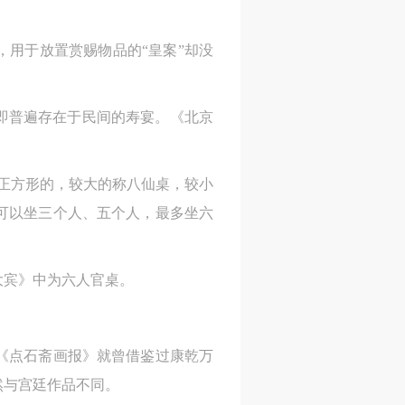
进
进
进
，用于放置赏赐物品的“皇案”却没
施
施
施
即普遍存在于民间的寿宴。《北京
活
活
活
正方形的，较大的称八仙桌，较小
可以坐三个人、五个人，最多坐六
人
人
人
）>
）>
）>
大宾》中为六人官桌。
致
致
致
《点石斋画报》就曾借鉴过康乾万
合本
合本
合本
然与宫廷作品不同。