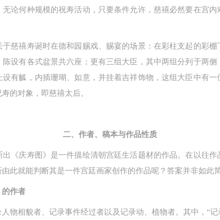
验证码
，无论何种规模的祝寿活动，只要条件允许，慈禧必然要在宫内
的作品）提交中央美术学院用作发表、出版。中央美术学院可以以电子、
的作品）提交中央美术学院用作发表、出版。中央美术学院可以以电子、
的作品）提交中央美术学院用作发表、出版。中央美术学院可以以电子、
络及其它数字媒体形式公开出版，并同意编入《中国知识资源总库》《中
络及其它数字媒体形式公开出版，并同意编入《中国知识资源总库》《中
络及其它数字媒体形式公开出版，并同意编入《中国知识资源总库》《中
美术学院资料库》《中央美术学院美术馆资料库》等相关资料、文献、档
美术学院资料库》《中央美术学院美术馆资料库》等相关资料、文献、档
美术学院资料库》《中央美术学院美术馆资料库》等相关资料、文献、档
关于慈禧寿诞时在德和园赐戏、赐宴的场景：在彩柱支起的彩棚
登录
机构和平台，在中央美术学院中使用和在互联网上传播，同意按相关“章程
机构和平台，在中央美术学院中使用和在互联网上传播，同意按相关“章程
机构和平台，在中央美术学院中使用和在互联网上传播，同意按相关“章程
，陈设有各式盆景共六座；更有三组大臣，其中两组分列于两侧
可使用雅昌艺术网会员账户登录
定享受相关权益。
定享受相关权益。
定享受相关权益。
上设有觚，内插珊瑚、如意，并挂着吉祥饰物，这组大臣中有一
中央美术学院美术馆活动安全免责协议书
中央美术学院美术馆活动安全免责协议书
中央美术学院美术馆活动安全免责协议书
祝寿的对象，即慈禧太后。
第一条
第一条
第一条
本次活动公平公正、自愿参加与退出、风险与责任自负的原则。但活动有
本次活动公平公正、自愿参加与退出、风险与责任自负的原则。但活动有
本次活动公平公正、自愿参加与退出、风险与责任自负的原则。但活动有
险，参加者应有必要的风险意识。
险，参加者应有必要的风险意识。
险，参加者应有必要的风险意识。
二、作者、稿本与作品性质
第二条
第二条
第二条
断出《庆寿图》是一件描绘清朝宫廷生活题材的作品。在以往作
参加本次活动者必须遵守中华人民共和国的相关法律、法规，必须遵循道
参加本次活动者必须遵守中华人民共和国的相关法律、法规，必须遵循道
参加本次活动者必须遵守中华人民共和国的相关法律、法规，必须遵循道
否由此就能判断其是一件宫廷画家创作的作品呢？答案并非如此
和社会公德规范，并应该具备以人为本、团结友爱、互相帮助和助人为乐
和社会公德规范，并应该具备以人为本、团结友爱、互相帮助和助人为乐
和社会公德规范，并应该具备以人为本、团结友爱、互相帮助和助人为乐
良好品质。
良好品质。
良好品质。
》的作者
第三条
第三条
第三条
录人物相貌者、记录事件经过者以及记录动、植物者。其中，“记
参加本次活动人员应该是成年人（具有完全民事行为能力的人，18周岁以
参加本次活动人员应该是成年人（具有完全民事行为能力的人，18周岁以
参加本次活动人员应该是成年人（具有完全民事行为能力的人，18周岁以