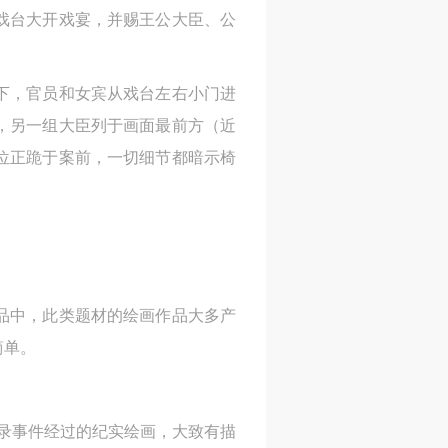
戏台大开戏宴，并赐王公大臣、公
网
网
网
央
央
央
案
案
案
下，官员和女宾从戏台左右小门进
”规
”规
”规
，另一组大臣列于画面最前方（近
位正跪于案前，一切细节都暗示椅
风
风
风
品中，此类题材的绘画作品大多产
德
德
德
简单。
的
的
的
录事件经过的纪实绘画，大致有描