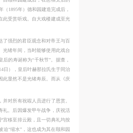
（1895年）德和园建造完成后，
在此受赏听戏。自大戏楼建成至光
达了强烈的君臣观念和对帝王与百
。光绪年间，当时能够使用此戏台
皇后的寿诞称为“千秋节”。据查，
月14日），皇后叶赫那拉氏生于同治
，因此显然不是光绪寿辰。而从《庆
，并对所有祝嘏人员进行了恩赏。
大寿礼。后因爆发甲午战争，庆祝活
人
人
人
慈宁宫移至排云殿，且一切典礼均按
活
活
活
被迫“缩水”，这也成为其在颐和园
作
作
作