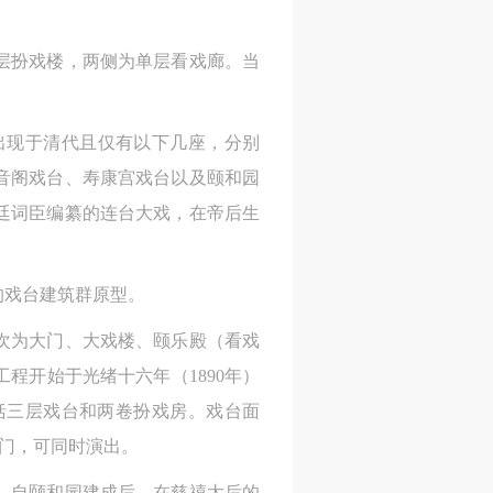
层扮戏楼，两侧为单层看戏廊。当
出现于清代且仅有以下几座，分别
音阁戏台、寿康宫戏台以及颐和园
廷词臣编纂的连台大戏，在帝后生
的戏台建筑群原型。
次为大门、大戏楼、颐乐殿（看戏
程开始于光绪十六年（1890年）
括三层戏台和两卷扮戏房。戏台面
场门，可同时演出。
。自颐和园建成后，在慈禧太后的