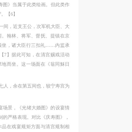
寿图》当属于此类绘画。但此类作
。【6】
身
身
身
一间，近支王公，次军机大臣、大
承
承
承
房。翰林、将军、督抚、提镇在京
主
主
主
殿坐，诸大臣行三扣礼……内监承
参
参
参
【7】据此可知，在清宫赐戏活动
席地而坐。这一场面在《翁同穌日
及
及
及
七人，余在第五间也，较宁寿宫为
美
美
美
任
任
任
据
据
据
宴场景，《光绪大婚图》的设宴情
济
济
济
制的严格表现。对比《庆寿图》，
作品在戏宴规矩方面与清宫规制相