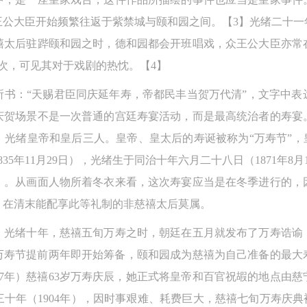
公大臣开始频繁往返于紫禁城与颐和园之间。【3】光绪二十一年
禧太后驻跸颐和园之时，德和园都会开班唱戏，众王公大臣亦常
天次，可见其对于戏剧的热忱。【4】
所书：“天赐君臣同庆延年寿，帝都民丰当贺万代清”，文字中表
庆贺场景不是一次普通的宫廷寿宴活动，而是最高统治者的寿宴
光绪皇帝和皇后三人。皇帝、皇太后的寿诞被称为“万寿节”，
35年11月29日），光绪生于同治十年六月二十八日（1871年8
3日）。从画面人物所着冬衣来看，这次寿宴应当是在冬季进行的
，在清末能配享此等礼制的非慈禧太后莫属。
快捷登录
帐号密码登录
。光绪十年，慈禧五旬万寿之时，朝廷在五月就发布了万寿诰谕
中央美术学院美术馆出版授权协议书
中央美术学院美术馆出版授权协议书
中央美术学院美术馆出版授权协议书
旬万寿节提前两年即开始筹备，颐和园成为慈禧为自己准备的最
手机号码
发送验证码
本人完全同意《中央美术学院美术馆》（以下简称“CAFAM”），愿意将本
本人完全同意《中央美术学院美术馆》（以下简称“CAFAM”），愿意将本
本人完全同意《中央美术学院美术馆》（以下简称“CAFAM”），愿意将本
97年）慈禧63岁万寿庆辰，她正式将皇帝和百官祝嘏的地点由
参与中央美术学院美术馆公共教育部组织的公益性活动（包括美术馆会员
参与中央美术学院美术馆公共教育部组织的公益性活动（包括美术馆会员
参与中央美术学院美术馆公共教育部组织的公益性活动（包括美术馆会员
手机号码将作为您的登录账号
十年（1904年），因时事艰难、耗费巨大，慈禧七旬万寿庆典
动）的涉及本人的图像、照片、文字、著作、活动成果（如参与工作坊创
动）的涉及本人的图像、照片、文字、著作、活动成果（如参与工作坊创
动）的涉及本人的图像、照片、文字、著作、活动成果（如参与工作坊创