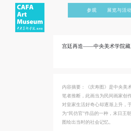
参观
展览与活
当前展览
艺术家&典藏
CAFAM 讲座
会员
展览预告
学术研究
CAFAM 课程
企业赞助
宫廷再造——中央美术学院藏
展览回顾
艺术出版
CAFAM 体验
捐赠
数字美术馆
志愿者
资讯
合作伙伴
内容摘要：《庆寿图》是中央美
举办活动
笔者推断，此画当为民间画家创
对皇家生活好奇心却逐渐上升，
为“民仿官”作品的一种，末日王
图绘出当时的社会记忆。