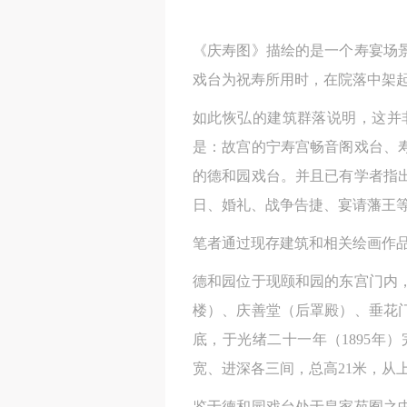
《庆寿图》描绘的是一个寿宴场
戏台为祝寿所用时，在院落中架
如此恢弘的建筑群落说明，这并
是：故宫的宁寿宫畅音阁戏台、
的德和园戏台。并且已有学者指
日、婚礼、战争告捷、宴请藩王等
笔者通过现存建筑和相关绘画作
德和园位于现颐和园的东宫门内
楼）、庆善堂（后罩殿）、垂花门
底，于光绪二十一年（1895
宽、进深各三间，总高21米，从上
鉴于德和园戏台处于皇家苑囿之