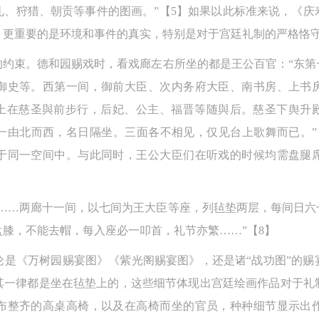
礼、狩猎、朝贡等事件的图画。”【5】如果以此标准来说，《庆
上）未成年人必须在成年人的陪同下参观。
上）未成年人必须在成年人的陪同下参观。
上）未成年人必须在成年人的陪同下参观。
，更重要的是环境和事件的真实，特别是对于宫廷礼制的严格恪守
第四条
第四条
第四条
参加活动者在此次活动期间的人身安全责任自负。鼓励参加者自行购买人
参加活动者在此次活动期间的人身安全责任自负。鼓励参加者自行购买人
参加活动者在此次活动期间的人身安全责任自负。鼓励参加者自行购买人
的约束。德和园赐戏时，看戏廊左右所坐的都是王公百官：“东第
安全保险。活动中一旦出现事故，活动中任何非事故当事人及美术馆将不
安全保险。活动中一旦出现事故，活动中任何非事故当事人及美术馆将不
安全保险。活动中一旦出现事故，活动中任何非事故当事人及美术馆将不
御史等。西第一间，御前大臣、次内务府大臣、南书房、上书
担人身事故的任何责任，但有互相援助的义务。参加活动的成员应当积极
担人身事故的任何责任，但有互相援助的义务。参加活动的成员应当积极
担人身事故的任何责任，但有互相援助的义务。参加活动的成员应当积极
皇上在慈圣與前步行，后妃、公主、福晋等随與后。慈圣下舆升
动的组织实施救援工作，但对事故本身不承担任何法律责任和经济责任。
动的组织实施救援工作，但对事故本身不承担任何法律责任和经济责任。
动的组织实施救援工作，但对事故本身不承担任何法律责任和经济责任。
一由北而西，名日隔坐。三面各不相见，仅见台上歌舞而已。”
加本次活动者的人身安全不负有民事及相关连带责任。
加本次活动者的人身安全不负有民事及相关连带责任。
加本次活动者的人身安全不负有民事及相关连带责任。
于同一空间中。与此同时，王公大臣们在听戏的时候均需盘腿
第五条
第五条
第五条
参加活动者在此次活动期间应主动遵守美术馆活动秩序、维护美术馆场地
参加活动者在此次活动期间应主动遵守美术馆活动秩序、维护美术馆场地
参加活动者在此次活动期间应主动遵守美术馆活动秩序、维护美术馆场地
斋……两廊十一间，以七间为王大臣等座，列毡垫两层，每间日六
展示、展览、馆藏艺术作品及衍生品的安全。活动中一旦因个人原因造成
展示、展览、馆藏艺术作品及衍生品的安全。活动中一旦因个人原因造成
展示、展览、馆藏艺术作品及衍生品的安全。活动中一旦因个人原因造成
膝，不能去帽，每入座必一叩首，礼节亦繁……”【8】
术馆场地、空间、艺术品、衍生品等受到不同程度的损失、破坏。活动中
术馆场地、空间、艺术品、衍生品等受到不同程度的损失、破坏。活动中
术馆场地、空间、艺术品、衍生品等受到不同程度的损失、破坏。活动中
何非事故当事人及美术馆将不承担相应的责任与损失，应由参与活动者根
何非事故当事人及美术馆将不承担相应的责任与损失，应由参与活动者根
何非事故当事人及美术馆将不承担相应的责任与损失，应由参与活动者根
论是《万树园赐宴图》《紫光阁赐宴图》，还是诸“战功图”的赐
相应的法律条文、组织规定进行协商和赔偿。并追究相应的法律责任和经
相应的法律条文、组织规定进行协商和赔偿。并追究相应的法律责任和经
相应的法律条文、组织规定进行协商和赔偿。并追究相应的法律责任和经
其一律都是坐在毡垫上的，这些细节体现出宫廷绘画作品对于礼
责任。
责任。
责任。
布整齐的高桌高椅，以及在高椅而坐的官员，种种细节显示出
第六条
第六条
第六条