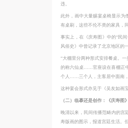
违。
此外，画中大量赐宴桌椅显示为僭
有桌刷，这些不伦不类的家具，
事实上，在《庆寿图》中的“民
风俗史》中曾记录了北京地区的
“大棚里分两种形式安排餐桌。
的称六仙桌……官座设在喜棚正
个人……三个人，主客居中面南，
这种宴会形式亦见于《吴友如画
（二）临摹还是创作：《庆寿图
晚清以来，民间传播范畴内的宫
寿版画的图示，报道宫廷生活。