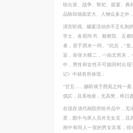
绘出巡、战争、祭祀、筵宴、典
品除却场面宏大、人物众多之外
清宫听戏、赐宴活动亦不乏礼制
学士、各部尚书、都察院、左都
者，居于西末一间。”此后，“
旨，命张大模二，一由北而东，
中，男性和女性不可能同时出现
记》中就有所体现：
“廿五……赐听戏于西苑之纯一
倡仄，且系地座，无高凳，终日盘
在现存清代画院所绘作品中，无
景，图中与席人员并无女宾，且
画中有同人一室的男女宾客，排