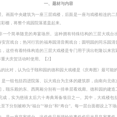
一、题材与内容
景。画面中央建筑为一座三层戏楼，后面是一座与戏楼相连的二
起彩棚，将整个戏园院落遮盖起来。
非一个简单随意的寿宴场所。这种拥有特殊结构的三层大戏台
寿安宫戏台；热河行宫的福寿园清音阁戏台；圆明园的同乐园清
出，这些有着特殊构造的三层大戏楼是专门用于演出乾隆以来宫
重大庆贺活动时使用。【2】
品的比对，认为位于颐和园的德和园大戏楼是《庆寿图》最可能
，是一组包括四进院落、以大戏台为主体的建筑群，由南向北依
，颐乐殿的东、西两厢分别有一排单层看戏廊。德和园的建造工
年）完成，实为慈禧太后六十寿典筹备项目之一。其中，大戏楼包
至下分别被称为“福台”“禄台”和“寿台”。每一层台面都设上下
中，是一座皇家戏台，这件作品所描绘的事件也应当是皇家事件