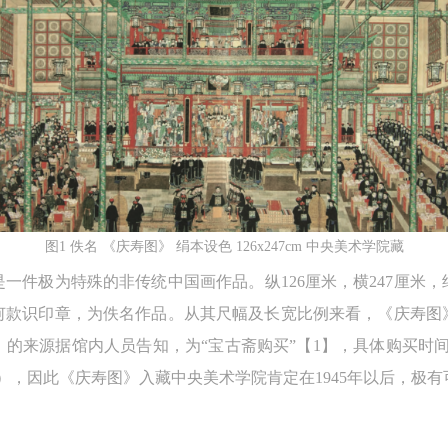
图1 佚名 《庆寿图》 绢本设色 126x247cm 中央美术学院藏
一件极为特殊的非传统中国画作品。纵126厘米，横247厘米
何款识印章，为佚名作品。从其尺幅及长宽比例来看，《庆寿图
的来源据馆内人员告知，为“宝古斋购买”【1】，具体购买时
年），因此《庆寿图》入藏中央美术学院肯定在1945年以后，极有