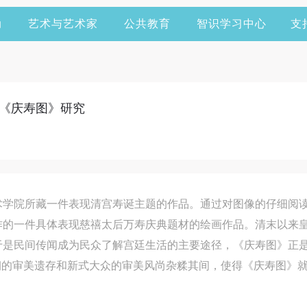
动
艺术与艺术家
公共教育
智识学习中心
支
《庆寿图》研究
术学院所藏一件表现清宫寿诞主题的作品。通过对图像的仔细阅
作的一件具体表现慈禧太后万寿庆典题材的绘画作品。清末以来
于是民间传闻成为民众了解宫廷生活的主要途径，《庆寿图》正
朝的审美遗存和新式大众的审美风尚杂糅其间，使得《庆寿图》