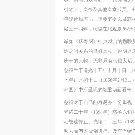
引领下，皇帝及其他皇室成员、王
每逢帝后寿辰、重要节令以及慈
绪三十四年，慈禧在此观剧262
诚如《庆寿图》中央戏台的楹联
姓之间关系的良好寓意，说明这
庆寿的人物，无非只有慈禧太后、
慈禧生于道光十五年十月十日（18
七年正月初十日（1868年2月
寿图》中所呈现的隆重场面看来
慈禧对于自己的寿诞亦十分重视
光绪二十年（1894年）慈禧六
动被迫停止。光绪二十三年（18
照六旬万寿成例进行。及至光绪三