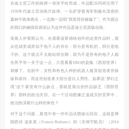
在迪士尼工作的画师一张张手绘而成，作品配乐同样沿用了
1930年代迪士尼动画片旋律。一头驴穿着海军制服在茂密的
森林中跑来跑去，一边跑一边唱“我觉得你被骗了”。作为观众
的我们的确很容易误认为这件作品是迪士尼原版动画。
策展人伊莱斯认为，在观看波莱德纳创作的这类作品时，观
众也就变成类似于电子人的存在：部分是有机的，部分是电
子的。这个观点不太能站得住脚，因为不是所有的电子人都
生而平等一关于这一点，只需看看HBO的剧集《西部世界》
就够了。在剧中，女性和有色人种的机器人被其创造者所操
纵和虐待，而这些创造者大部分是白人男性。如果说“梦幻之
境”这个展览有什么缺点，那就是展出的作品缺乏《西部世
界》那样的政治关切。在一个活动图像泛滥成灾的世界中，
政治扮演着什么样的角色？
对于这个问题，展览中有一件作品试图做出回应，这就是弗
朗西丝·波多莫（Frances Bodomo）的《非洲宇航员》（2014