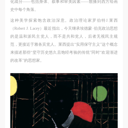
化成分——包括身体、叙事和审美因素——散播到西方绘画
史中每个角落。
这种美学探索饱含政治深意。政治理论家罗伯特J.莱西
（Robert J. Lacey）最近指出，今天继承埃德蒙·伯克政治思想
的是温和派民主党人，而不是共和党人，后者无视民主规
范，更接近于雅各宾党人。莱西提出“实用保守主义”这个概念
来描述那些“坚守历史悠久且饱经考验的传统”同时“欢迎渐进
的改革”的思想家。