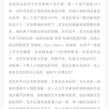
第一条
第一条
第一条
这些作品创作于艺术家两个高产期：第一个高产期是1971
本次活动公平公正、自愿参加与退出、风险与责任自
本次活动公平公正、自愿参加与退出、风险与责任自
本次活动公平公正、自愿参加与退出、风险与责任自
年，当时尼克松正值执政的黄金时期，并雄心勃勃地准备连
负的原则。但活动有风险，参加者应有必要的风险意
负的原则。但活动有风险，参加者应有必要的风险意
负的原则。但活动有风险，参加者应有必要的风险意
任选举。第二个高产期是1975年，尼克松因水门事件黯然辞
识。
识。
识。
职后不久。在加斯顿的画笔下，尼克松的脸被画成阴囊的形
第二条
第二条
第二条
状，他的鼻子则极似勃起的阳物。在作品中，尼克松挺着那
参加本次活动者必须遵守中华人民共和国的相关法
参加本次活动者必须遵守中华人民共和国的相关法
参加本次活动者必须遵守中华人民共和国的相关法
大鼻子到处乱插一或插在贴着“美国”标签的屁股沟里，或插入
律、法规，必须遵循道德和社会公德规范，并应该具
律、法规，必须遵循道德和社会公德规范，并应该具
律、法规，必须遵循道德和社会公德规范，并应该具
副总统斯皮罗·安格纽（Spiro Agnew）的身体，从脖子一直插
备以人为本、团结友爱、互相帮助和助人为乐的良好
备以人为本、团结友爱、互相帮助和助人为乐的良好
备以人为本、团结友爱、互相帮助和助人为乐的良好
入空空的脑袋，后者被画成一个松垮的锥体。在其他作品
品质。
品质。
品质。
中，尼克松或穿着太空服，指着月亮，长篇大论地训斥它，
第三条
第三条
第三条
或抱着一个黑人小姑娘拍宣传照，或在比斯坎岛游泳，岛上
参加本次活动人员应该是成年人（具有完全民事行为
参加本次活动人员应该是成年人（具有完全民事行为
参加本次活动人员应该是成年人（具有完全民事行为
曾有尼克松的办公场所，被称为“冬季白宫”。
能力的人，18周岁以上）未成年人必须在成年人的陪
能力的人，18周岁以上）未成年人必须在成年人的陪
能力的人，18周岁以上）未成年人必须在成年人的陪
尼克松平日总是愁容满面，又喜欢自哀自怜，天生就是一副
同下参观。
同下参观。
同下参观。
讽刺漫画中人物的形象，这一点让艺术家创作讽刺他的作品
第四条
第四条
第四条
成为棘手的事情。加斯顿的艺术策略很智慧，他在嘲讽尼克
参加活动者在此次活动期间的人身安全责任自负。鼓
参加活动者在此次活动期间的人身安全责任自负。鼓
参加活动者在此次活动期间的人身安全责任自负。鼓
松的同时，也不忘展现他普通人的一面。有一幅作品描绘了
励参加者自行购买人身安全保险。活动中一旦出现事
励参加者自行购买人身安全保险。活动中一旦出现事
励参加者自行购买人身安全保险。活动中一旦出现事
年轻时期的尼克松卧床学习，墙上挂着他在惠特学院和杜克