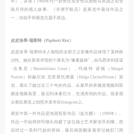
年），讲述了1960年代一群赞比亚女性试图抢在美国之前登
陆月球的感人故事。《非洲宇航员》是展览中最佳作品之
一，但似乎和展览主题不搭边。
皮皮洛蒂·瑞斯特（Pipilotti Rist）
皮皮洛蒂·瑞斯特令人愉悦的女权主义影像作品体现了某种政
治性。她在新美术馆的个展名为“像素森林”，由马西米利亚诺
·吉奥尼（Massimiliano Gioni），玛格特·诺顿（Margot
Norton）和赫尔加·克里斯托弗森（Helga Christoffersen）策
划，展出了她过去三十年的作品，从最早的单频道视频到双
频道视频装置，最后到体量巨大，充满房间的作品。很多观
众都在展览上拍照并发布在Instagram上。
展览中第一件作品是地面投影作品《益生菌》（1996年）。
作品一开始用特写镜头拍摄了这位瑞士艺术家张开的嘴，然
后经过一系列巧妙的剪辑，最后画面翻滚着穿过她肛门而