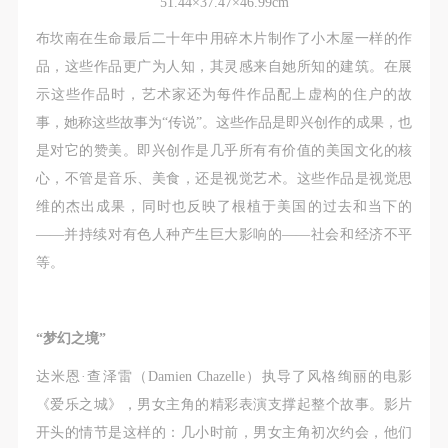
51.44×37.47×46.99cm
布坎南在生命最后二十年中用碎木片制作了小木屋一样的作
品，这些作品更广为人知，其灵感来自她所知的建筑。在展
示这些作品时，艺术家还为每件作品配上虚构的住户的故
事，她称这些故事为“传说”。这些作品是即兴创作的成果，也
是对它的赞美。即兴创作是几乎所有有价值的美国文化的核
心，不管是音乐、美食，还是视觉艺术。这些作品是视觉思
维的杰出成果，同时也反映了根植于美国的过去和当下的
——并持续对有色人种产生巨大影响的——社会和经济不平
等。
快捷登录
帐号密码登录
“梦幻之境”
达米恩·查泽雷（Damien Chazelle）执导了风格绚丽的电影
发送验证码
手机号码
《爱乐之城》，男女主角的精彩表演支撑起整个故事。影片
手机号码将作为您的登录账号
开头的情节是这样的：几小时前，男女主角初次约会，他们