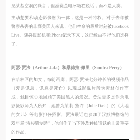
见莱基空洞的噪音，但感觉是电冰箱在说话，而不是人类。
主动想要和动态影像融为一体，这是一种特权。对于去年被
警察杀害的非裔美国人来说，他们生命的最后时刻被Facebook
Live、随身摄影机和iPhone记录下来，这已经由不得他们选择
了。
阿瑟·贾法（Arthur Jafa）和桑德拉·佩里（Sondra Perry）
在哈林区的加文，布朗画廊，阿瑟·贾法七分钟长的视频作品
《爱是讯息，讯息是死亡》以现成影像片段为素材创作而
成，触目惊心地回顾了美国黑人的景况。贾法更多是作为电
影摄影师为人所知，她曾为茱莉·黛许（Julie Dash）的《大地
的女儿》等电影担任摄影。贾法最近也参加了汉默博物馆的
双年展“洛杉矶制造”，他创作了当下涉及种族话题的非常重要
的作品。