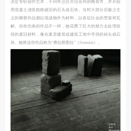
决定专职创作艺术，于同年迁往乔治亚州的梅肯市，并开始
用混凝土浇筑粗糙破旧的石头或石块。当时大部分后极少主
义的雕塑作品都以现成物作为材料，以表征社会的堕落和瓦
解。但布坎南的作品不一样，她花费了巨大的精力去处理拾
得的废旧材料，像在废弃建筑或建筑工地中寻得的砖头或石
块。她将这些作品称为“弗拉斯图拉”（frustulas）。