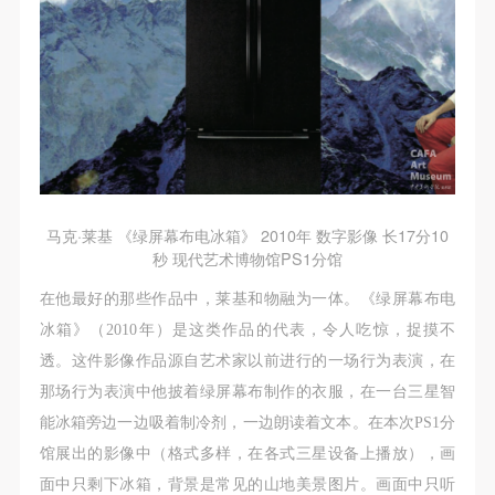
马克·莱基 《绿屏幕布电冰箱》 2010年 数字影像 长17分10
秒 现代艺术博物馆PS1分馆
在他最好的那些作品中，莱基和物融为一体。《绿屏幕布电
冰箱》（2010年）是这类作品的代表，令人吃惊，捉摸不
透。这件影像作品源自艺术家以前进行的一场行为表演，在
那场行为表演中他披着绿屏幕布制作的衣服，在一台三星智
能冰箱旁边一边吸着制冷剂，一边朗读着文本。在本次PS1分
馆展出的影像中（格式多样，在各式三星设备上播放），画
面中只剩下冰箱，背景是常见的山地美景图片。画面中只听