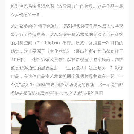
换到奥巴马噙着泪水唱《奇异恩典》的片段。这是作品中最
令人伤感的一幕。
艺术家桑德拉·佩里也通过一系列视频装置作品对黑人公共形
象进行了类似思考。这名崭露头角艺术家的首次个展在纽约
的厨房空间（The Kitchen）举行。展览中弥漫着一种可怕的
感觉，这主要源于《生化危机》（展出的所有作品都创作于
2016年），这件影像装置作品以投影覆盖了整个墙面，内容
像是烧得通红的黑色皮肤。《生化危机》边上是另一件影像
作品，在这件作品中艺术家将两个视频片段并置在一起，一
个是“黑人生命同样重要”抗议活动现场的视频，另一个是由戴
着随身摄像机在黑暗房间中走动的人所拍摄的画面。