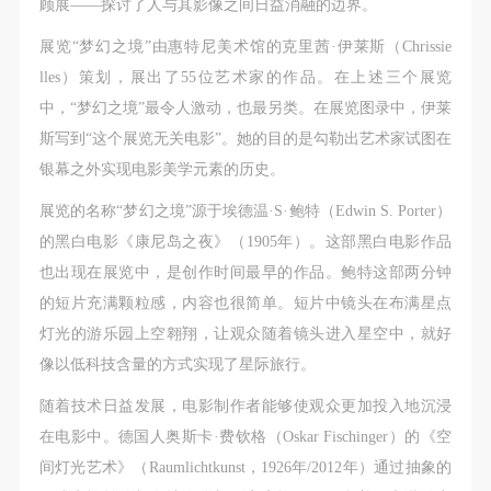
顾展——探讨了人与其影像之间日益消融的边界。
展览“梦幻之境”由惠特尼美术馆的克里茜·伊莱斯（Chrissie
lles）策划，展出了55位艺术家的作品。在上述三个展览
中，“梦幻之境”最令人激动，也最另类。在展览图录中，伊莱
斯写到“这个展览无关电影”。她的目的是勾勒出艺术家试图在
银幕之外实现电影美学元素的历史。
展览的名称“梦幻之境”源于埃德温·S·鲍特（Edwin S. Porter）
的黑白电影《康尼岛之夜》（1905年）。这部黑白电影作品
也出现在展览中，是创作时间最早的作品。鲍特这部两分钟
的短片充满颗粒感，内容也很简单。短片中镜头在布满星点
灯光的游乐园上空翱翔，让观众随着镜头进入星空中，就好
像以低科技含量的方式实现了星际旅行。
随着技术日益发展，电影制作者能够使观众更加投入地沉浸
在电影中。德国人奥斯卡·费钦格（Oskar Fischinger）的《空
间灯光艺术》（Raumlichtkunst，1926年/2012年）通过抽象的