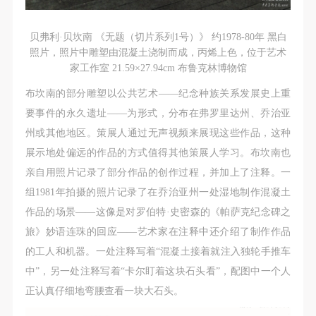
贝弗利·贝坎南 《无题（切片系列1号）》 约1978-80年 黑白
照片，照片中雕塑由混凝土浇制而成，丙烯上色，位于艺术
家工作室 21.59×27.94cm 布鲁克林博物馆
布坎南的部分雕塑以公共艺术——纪念种族关系发展史上重
要事件的永久遗址——为形式，分布在弗罗里达州、乔治亚
州或其他地区。策展人通过无声视频来展现这些作品，这种
展示地处偏远的作品的方式值得其他策展人学习。布坎南也
亲自用照片记录了部分作品的创作过程，并加上了注释。一
组1981年拍摄的照片记录了在乔治亚州一处湿地制作混凝土
作品的场景——这像是对罗伯特·史密森的《帕萨克纪念碑之
旅》妙语连珠的回应——艺术家在注释中还介绍了制作作品
的工人和机器。一处注释写着“混凝土接着就注入独轮手推车
中”，另一处注释写着“卡尔盯着这块石头看”，配图中一个人
正认真仔细地弯腰查看一块大石头。