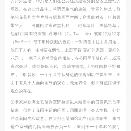
的户外生活，特别是人们在公共住房建筑外的空地上活动的
场景。在这些作品中，单调无生气的建筑，青翠的树丛，鲜
艳的花朵和文字片段占据着画面空间；穿着白衬衣，打着领
带的人——可能刚结束教堂礼拜——耙掉落叶，拔掉野草，
他们四周围绕着塞·通布利（Cy Twombly）或帕特斯特尔
（Pat Steir）笔下那种泼溅的色彩；一对情侣手拉手并肩走，
他们下方有一条标语在飘动，上面写着“更好的家园，更好的
花园”；一家子人穿着雪白的服装，在公园里闲散自得，或玩
高尔夫球，或驾快艇兜风，或躺在铺地_上的红白格子野餐
布，上听音乐，一个个音符从身边的便携喇叭中飘出来。画
面中有几个人面向画外的观众，毫无表情，似乎有点惊讶于
观众的存在。
艺术家对欧洲文艺复兴至野兽派以来绘画中的田园风景信手
拈来，创作了花园主题的绘画，画面饱满，令人愉悦，处处
洋溢着阳光和暖意。在大都会博物馆现当代美术馆中，来自
这个系列的九幅绘画被合为一组，陈列于一个单独的展厅