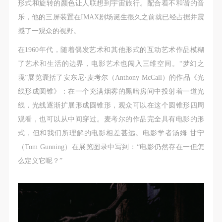
形式和旋转的颜色让人联想到宇宙旅行。配合着不和谐的音
乐，他的三屏装置在IMAX剧场诞生很久之前就已经占据并震
撼了一观众的视野。
在1960年代，随着偶发艺术和其他形式的互动艺术作品模糊
了艺术和生活的边界，电影艺术也闯入三维空间。“梦幻之
境”展览囊括了安东尼·麦考尔（Anthony McCall）的作品《光
线形成圆锥》：在一个充满烟雾的黑暗房间中投射着一道光
线，光线逐渐扩展形成圆锥形，观众可以在这个圆锥形四周
观看，也可以从中间穿过。麦考尔的作品完全具有电影的形
式，但和我们所理解的电影相差甚远。电影学者汤姆·甘宁
（Tom Gunning）在展览图录中写到：“电影仍然存在一但怎
么定义它呢？”