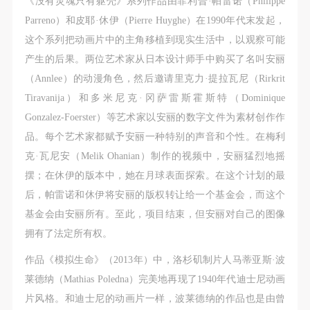
《没有灵魂只有躯壳》系列作品由菲利普·帕雷诺（Philippe
Parreno）和皮耶·休伊（Pierre Huyghe）在1990年代末发起，
这个系列把动画片中的主角移植到现实生活中，以观察可能
产生的后果。两位艺术家从日本设计师手中购买了名叫安丽
（Annlee）的动漫角色，然后邀请里克力·提拉瓦尼（Rirkrit
Tiravanija）和多米尼克·冈萨雷斯霍斯特（Dominique
Gonzalez-Foerster）等艺术家以安丽的数字文件为素材创作作
品。每个艺术家都赋予安丽一种特别的声音和个性。在梅利
克·瓦尼安（Melik Ohanian）制作的视频中，安丽猛烈地摇
摆；在休伊的版本中，她在月球表面探索。在这个计划的最
后，帕雷诺和休伊将安丽的版权转让给一个基金会，而这个
基金会由安丽所有。至此，项目结束，但安丽对自己的图像
拥有了法定所有权。
作品《模拟生命》（2013年）中，洛杉矶制片人马蒂亚斯·波
莱德纳（Mathias Poledna）完美地再现了1940年代迪士尼动画
片风格。和迪士尼的动画片一样，波莱德纳的作品也是由曾