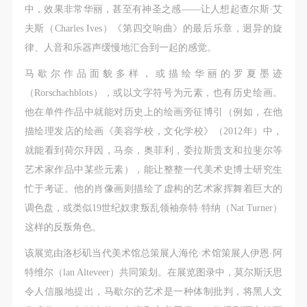
中，效果非常华丽，甚至有神圣之感——让人想起查尔斯·艾
夫斯（Charles Ives）《第四交响曲》的最后乐章，迥异的旋
律、人音和乐器声缓慢地汇合到一起的感觉。
马歇尔作品面貌多样，或描绘华丽的罗夏墨迹
（Rorschachblots），或以文字符号为元素，也有历史绘画。
他在单件作品中就能对历史上的绘画旁征博引（例如，在他
描绘理发店的绘画《美容学校，文化学校》（2012年）中，
就能看到荷尔拜因，马奈，奥菲利，委拉斯贵支和拉斐尔等
艺术家作品中某些元素），能让整整一代美术史博士研究生
忙于考证。他的肖像画则描绘了虚构的艺术家挥舞着巨大的
调色盘，或类似19世纪奴隶叛乱领袖奈特·特纳（Nat Turner）
这样的反叛角色。
该展览由洛杉矶当代美术馆总策展人海伦·术馆策展人伊恩·阿
特维尔（lan Alteveer）共同策划。在展览图录中，莫尔斯沃思
令人信服地提出，马歇尔的艺术是一种体制批判，将黑人文