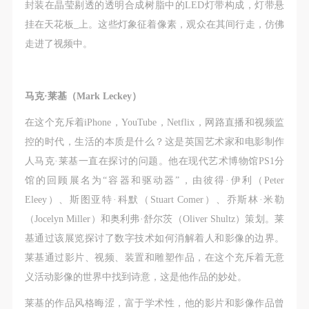
封装在晶莹剔透的透明合成树脂中的LED灯带构成，灯带悬
挂在天花板_上。这些灯象征着像素，观众在其间行走，仿佛
走进了视频中。
马克·莱基（Mark Leckey）
在这个充斥着iPhone，YouTube，Netflix，网路直播和视频监
控的时代，生活的本质是什么？这是英国艺术家和电影制作
人马克·莱基一直在探讨的问题。他在现代艺术博物馆PS1分
馆的回顾展名为“容器和驱动器”，由彼得·伊利（Peter
Eleey）、斯图亚特·科默（Stuart Comer）、乔斯林·米勒
（Jocelyn Miller）和奥利弗·舒尔茨（Oliver Shultz）策划。莱
基通过该展览探讨了数字技术如何消解着人和影像的边界。
莱基通过影片、视频、装置和雕塑作品，在这个充斥着无意
义活动影像的世界中找到诗意，这是他作品的妙处。
莱基的作品风格晦涩，富于学术性，他的影片和影像作品曾