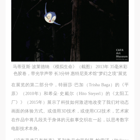
马蒂亚斯·波莱德纳 《模拟生命》（截图） 2013年 35毫米彩
色胶卷，带光学声带 长3分钟 惠特尼美术馆“梦幻之境”展览
在展览的第二部分中，特丽莎·巴加（Trisha Baga）的《平
原》（2010年）和希朵·史戴尔（Hito Steyerl）的《太阳工
厂》》（2015年）展示了科技如何激进地改变了我们对动态
画面的体验方式。或借用3D技术，或使用CGI技术，艺术家
在作品中将几段关于身体的元叙事交织在一起，以思考数字
电影技术本身。