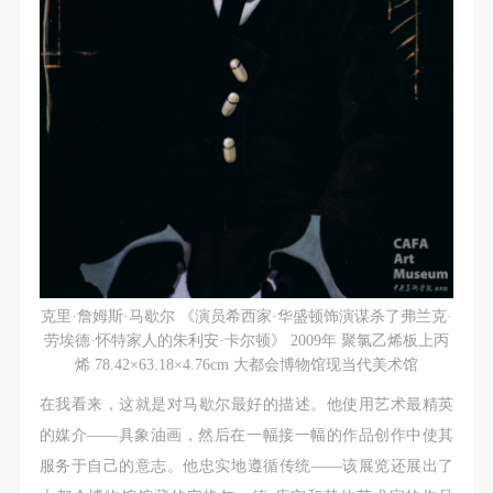
克里·詹姆斯·马歇尔 《演员希西家·华盛顿饰演谋杀了弗兰克·
劳埃德·怀特家人的朱利安·卡尔顿》 2009年 聚氯乙烯板上丙
烯 78.42×63.18×4.76cm 大都会博物馆现当代美术馆
在我看来，这就是对马歇尔最好的描述。他使用艺术最精英
的媒介——具象油画，然后在一幅接一幅的作品创作中使其
服务于自己的意志。他忠实地遵循传统——该展览还展出了