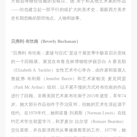
大都会博物馆馆藏的安格尔、德·库宁和其他艺术家的作品
——但也建立起一部平行的或扩大的美术史，着眼西方美术
史长期忽略的那些地点、人物和故事。
贝弗利·布坎南（Beverly Buchanan）
“贝弗利·布坎南：废墟与仪式”是这个展览季中极富启示意味
的一个回顾展。展览在布鲁克林博物馆伊丽莎白·A·赛克勒
（Elizabeth A. Sackler）女性艺术中心举办，由作家和策展人
詹妮弗·布利斯（Jennifer Burris）和艺术家帕克·麦克阿瑟
（Park Mc Arthur）组织，以不紧不慢的方式对布坎南的作品
进行了回顾。非裔美国艺术家布坎南于2015年逝世，享年74
岁。她大部分作品创作于乔治亚州，但她的艺术生涯起源于
纽约。在1970年代，她和诺曼·刘易斯（Norman Lewis）在纽
约艺术学生联盟学习，和罗麦尔·比尔登（Romare Bearden）
交往甚密，并在新泽西州从事健康教育的工作。1977年，她