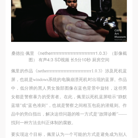
桑德拉·佩里 《netherrrrrrrrrrrrrrrrrrrrrrrrrrrrr1.0.3》（影像截
图） 有声4:3 SD视频 长5分10秒 厨房空间
佩里的作品《netherrrrrrrrrrrrrrrrrrrrrrrrrrrrr1.0.3》涉及死机蓝
屏，也就是windows系统的电脑崩溃死机时出现的蓝屏。作品
中，低分辨的黑人男女脸部图像在蓝色背景中旋转，这些男
女都是警察暴力的受害者。在此，佩里以死机蓝屏暗示“静默
蓝墙”或“蓝色准则”，也就是警察之间相互包庇的潜规则。作
品中的旁白指出，解决这些问题的唯一方式是“故障诊断”——
找到一种方法去纠正体制的腐败。
要实现这个目标，佩里认为一个可能的方式是避免成为别人