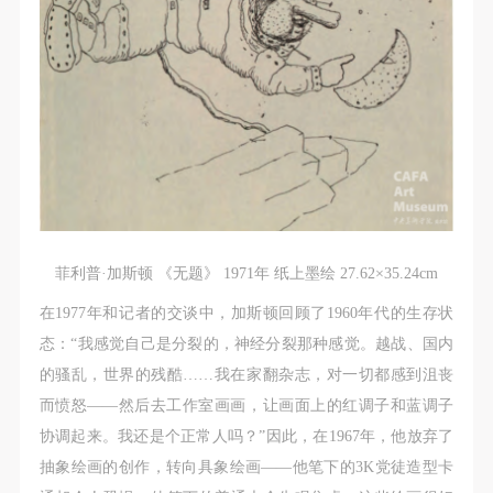
（1）、甲方为本协议中的肖像权人，自愿将自己的
（1）、甲方为本协议中的肖像权人，自愿将自己的
（1）、甲方为本协议中的肖像权人，自愿将自己的
肖像权许可乙方作符合本协议约定和法律规定的用
肖像权许可乙方作符合本协议约定和法律规定的用
肖像权许可乙方作符合本协议约定和法律规定的用
途。
途。
途。
（2）、乙方中央美术学院美术馆是一所具有标志
（2）、乙方中央美术学院美术馆是一所具有标志
（2）、乙方中央美术学院美术馆是一所具有标志
性、专业性、国际化的现代公共美术馆。中央美术学
性、专业性、国际化的现代公共美术馆。中央美术学
性、专业性、国际化的现代公共美术馆。中央美术学
院美术馆与时代同行，努力塑造一个开放、自由、学
院美术馆与时代同行，努力塑造一个开放、自由、学
院美术馆与时代同行，努力塑造一个开放、自由、学
术的空间氛围，竭诚与各单位、企业、机构、艺术家
术的空间氛围，竭诚与各单位、企业、机构、艺术家
术的空间氛围，竭诚与各单位、企业、机构、艺术家
和观众进行良好互动。以学院的学术研究为基础，积
和观众进行良好互动。以学院的学术研究为基础，积
和观众进行良好互动。以学院的学术研究为基础，积
极策划国际、国内多视角、多领域的展览、论坛及公
极策划国际、国内多视角、多领域的展览、论坛及公
极策划国际、国内多视角、多领域的展览、论坛及公
菲利普·加斯顿 《无题》 1971年 纸上墨绘 27.62×35.24cm
共教育活动，为美院师生、中外艺术家以及社会公众
共教育活动，为美院师生、中外艺术家以及社会公众
共教育活动，为美院师生、中外艺术家以及社会公众
提供一个交流、学习、展示的平台。作为一家公益性
提供一个交流、学习、展示的平台。作为一家公益性
提供一个交流、学习、展示的平台。作为一家公益性
在1977年和记者的交谈中，加斯顿回顾了1960年代的生存状
单位，其开展的公共教育活动以学术性和公益性为
单位，其开展的公共教育活动以学术性和公益性为
单位，其开展的公共教育活动以学术性和公益性为
态：“我感觉自己是分裂的，神经分裂那种感觉。越战、国内
主。
主。
主。
的骚乱，世界的残酷……我在家翻杂志，对一切都感到沮丧
（3）、乙方为甲方拍摄中央美术学院公共教育部所
（3）、乙方为甲方拍摄中央美术学院公共教育部所
（3）、乙方为甲方拍摄中央美术学院公共教育部所
而愤怒——然后去工作室画画，让画面上的红调子和蓝调子
有公教活动。
有公教活动。
有公教活动。
协调起来。我还是个正常人吗？”因此，在1967年，他放弃了
二、拍摄内容、使用形式、使用地域范围
二、拍摄内容、使用形式、使用地域范围
二、拍摄内容、使用形式、使用地域范围
抽象绘画的创作，转向具象绘画——他笔下的3K党徒造型卡