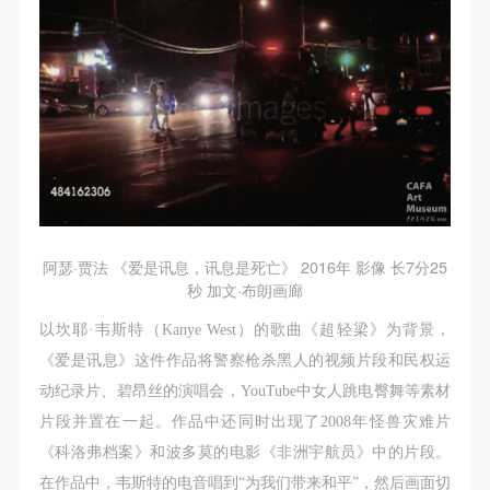
阿瑟·贾法 《爱是讯息，讯息是死亡》 2016年 影像 长7分25
秒 加文·布朗画廊
以坎耶·韦斯特（Kanye West）的歌曲《超轻梁》为背景，
《爱是讯息》这件作品将警察枪杀黑人的视频片段和民权运
动纪录片、碧昂丝的演唱会，YouTube中女人跳电臀舞等素材
片段并置在一起。作品中还同时出现了2008年怪兽灾难片
《科洛弗档案》和波多莫的电影《非洲宇航员》中的片段。
在作品中，韦斯特的电音唱到“为我们带来和平”，然后画面切