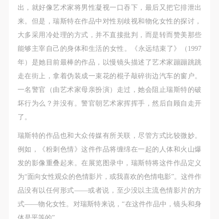
出，就好像艺术家将男性凝视一口吞下，最后又把它排泄出
来。但是，瑞斯特在作品中对性别歧视和物化女性的探讨，
大多采用冷处理的方式，并不直接批判，而是转而赞美那些
能够主宰自己的身体和生活的女性。《永远结束了》（1997
年）是她目前最棒的作品，以慢镜头描述了艺术家蹦蹦跳跳
走在街上，拿着伪装成一束花的棍子敲碎街边汽车的窗户。
一名警官（由艺术家母亲扮演）走过，她会阻止瑞斯特的破
坏行为么？并没有。警官朝艺术家挥挥手，然后自顾自走开
了。
瑞斯特的作品也和大众传媒有所关联，尽管方式比较微妙。
例如，《粉刺色情》这件作品将缠绵在一起的人体和火山爆
发的影像重叠起来。在展览图录中，瑞斯特将这件作品定义
为“面向女性观众的色情影片，或我喜欢的色情电影”。这件作
品没有以任何形式——或者说，至少没以主流色情影片的方
式——物化女性。对瑞斯特来说，“在这件作品中，镜头和身
体是平等的”。