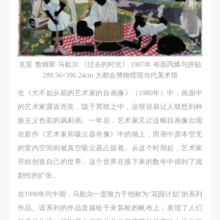
附则
附则
附则
（1）、本协议未尽事宜，经双方友好协商后可作为
（1）、本协议未尽事宜，经双方友好协商后可作为
（1）、本协议未尽事宜，经双方友好协商后可作为
本协议的补充协议，并不得违反相关法律法规规定。
本协议的补充协议，并不得违反相关法律法规规定。
本协议的补充协议，并不得违反相关法律法规规定。
（2）、本协议自甲乙双方签字（盖章）、勾选之日
（2）、本协议自甲乙双方签字（盖章）、勾选之日
（2）、本协议自甲乙双方签字（盖章）、勾选之日
起生效。
起生效。
起生效。
克里·詹姆斯·马歇尔 《过去的时光》 1907年 布面丙烯与拼贴
（3）、本协议包括纸质档和电子档，纸质档—式二
（3）、本协议包括纸质档和电子档，纸质档—式二
（3）、本协议包括纸质档和电子档，纸质档—式二
289.56×396.24cm 大都会博物馆现当代美术馆
份，甲乙双方各执一份，均具有同等法律效力。
份，甲乙双方各执一份，均具有同等法律效力。
份，甲乙双方各执一份，均具有同等法律效力。
在《大不如从前的艺术家的自画像》（1980年）中，画面中
活动参与者意味着接受并承担本协议的全部义务，未
活动参与者意味着接受并承担本协议的全部义务，未
活动参与者意味着接受并承担本协议的全部义务，未
的艺术家露齿而笑，隐于黑暗之中，这很容易让人联想到种
同意者意味着放弃参加此次活动的权利。凡参加这次
同意者意味着放弃参加此次活动的权利。凡参加这次
同意者意味着放弃参加此次活动的权利。凡参加这次
族主义色彩的讽刺画。一年后，艺术家又让这幅自画像出现
活动前，必须事先与自己的家属沟通，取得家属同
活动前，必须事先与自己的家属沟通，取得家属同
活动前，必须事先与自己的家属沟通，取得家属同
在新作《艺术家和吸尘器肖像》中的墙上，而画中原本空无
意，同时知晓并同意本免责声明。参加者签名/勾选
意，同时知晓并同意本免责声明。参加者签名/勾选
意，同时知晓并同意本免责声明。参加者签名/勾选
的室内空间则被真空吸尘器占据着。从这个时期起，艺术家
后，视作其家属也已知晓并同意。
后，视作其家属也已知晓并同意。
后，视作其家属也已知晓并同意。
开始创造自己的世界，这个世界在接下来的数年中得到了戏
我已认真阅读上述条款，并且同意。
我已认真阅读上述条款，并且同意。
我已认真阅读上述条款，并且同意。
剧性的扩张。
在1990年代中期，马歇尔一度致力于他称为“花园计划”的系列
作品。该系列的作品直接绘于未装框的帆布上，表现了人们