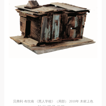
贝弗利·布坎南 《黑人学校》（局部） 2010年 木材上色