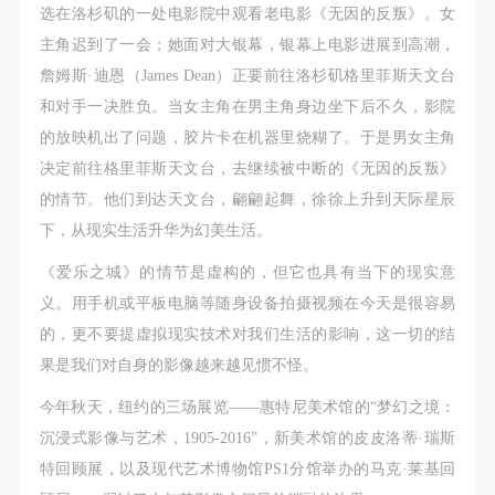
选在洛杉矶的一处电影院中观看老电影《无因的反叛》。女
主角迟到了一会；她面对大银幕，银幕上电影进展到高潮，
验证码
詹姆斯·迪恩（James Dean）正要前往洛杉矶格里菲斯天文台
登录
和对手一决胜负。当女主角在男主角身边坐下后不久，影院
的放映机出了问题，胶片卡在机器里烧糊了。于是男女主角
可使用雅昌艺术网会员账户登录
决定前往格里菲斯天文台，去继续被中断的《无因的反叛》
的情节。他们到达天文台，翩翩起舞，徐徐上升到天际星辰
下，从现实生活升华为幻美生活。
《爱乐之城》的情节是虚构的，但它也具有当下的现实意
义。用手机或平板电脑等随身设备拍摄视频在今天是很容易
的，更不要提虚拟现实技术对我们生活的影响，这一切的结
果是我们对自身的影像越来越见惯不怪。
今年秋天，纽约的三场展览——惠特尼美术馆的“梦幻之境：
沉浸式影像与艺术，1905-2016”，新美术馆的皮皮洛蒂·瑞斯
特回顾展，以及现代艺术博物馆PS1分馆举办的马克·莱基回