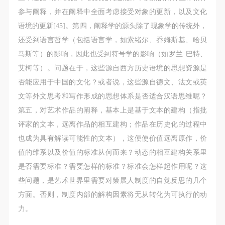
参与阐释，并在阐释中全面考虑接受对象的更新，以及文化
语境的更新[45]。第四，阐释学的源头除了现象学的传统外，
还受到语言哲学（包括语言学，如索绪尔、乔姆斯基、哈贝
马斯等）的影响，因此也受到符号学的影响（如罗兰·巴特、
艾柯等）。问题在于，这些源自西方历史语境的思想资源是
否能应用于中国的文化？或者说，这些源自德文、法文或英
文等外文思考和写作形成的思想体系是否适合汉语思维呢？
第五，对艺术作品的阐释，基本上是基于文本的建构（指批
评家的文本，远离作品的相互建构；作品在历史化的过程中
也成为具有解读可能性的文本），这便使价值远离原作，价
值的维系以及价值的标准从何而来？动态的相互建构关系里
是否需要标准？需要怎样的标准？标准会怎样起作用呢？这
些问题，是艺术世界里需要对策展人制度的自觉反思的几个
方面。否则，制度内部的解构因素将无从转化为可执行的动
力。