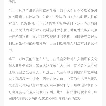
（1）、甲方为本协议中的肖像权人，自愿将自己的
（1）、甲方为本协议中的肖像权人，自愿将自己的
（1）、甲方为本协议中的肖像权人，自愿将自己的
待的。
肖像权许可乙方作符合本协议约定和法律规定的用
肖像权许可乙方作符合本协议约定和法律规定的用
肖像权许可乙方作符合本协议约定和法律规定的用
第二，从其产生的实际效果来看，我们又不得不考虑诸多外
途。
途。
途。
在的因素，如社会的、文化的、经济的、政治的等“历史性的
（2）、乙方中央美术学院美术馆是一所具有标志
（2）、乙方中央美术学院美术馆是一所具有标志
（2）、乙方中央美术学院美术馆是一所具有标志
实质”。也就是说，为了消除在研究中受到不公正心态的影
性、专业性、国际化的现代公共美术馆。中央美术学
性、专业性、国际化的现代公共美术馆。中央美术学
性、专业性、国际化的现代公共美术馆。中央美术学
响，本文试图秉承严格的社会科学态度，避免对策展人制度
院美术馆与时代同行，努力塑造一个开放、自由、学
院美术馆与时代同行，努力塑造一个开放、自由、学
院美术馆与时代同行，努力塑造一个开放、自由、学
进行价值判断，而尽可能客观描述和分析。同时研究策展人
术的空间氛围，竭诚与各单位、企业、机构、艺术家
术的空间氛围，竭诚与各单位、企业、机构、艺术家
术的空间氛围，竭诚与各单位、企业、机构、艺术家
制度发生作用的外在环境，以及制度效果对制度本身的反作
和观众进行良好互动。以学院的学术研究为基础，积
和观众进行良好互动。以学院的学术研究为基础，积
和观众进行良好互动。以学院的学术研究为基础，积
用。
极策划国际、国内多视角、多领域的展览、论坛及公
极策划国际、国内多视角、多领域的展览、论坛及公
极策划国际、国内多视角、多领域的展览、论坛及公
第三，对制度的借鉴和引进，往往会附带地引入相应的文化
共教育活动，为美院师生、中外艺术家以及社会公众
共教育活动，为美院师生、中外艺术家以及社会公众
共教育活动，为美院师生、中外艺术家以及社会公众
观念和价值标准，策展人制度被引入中国，其相关的文化价
提供一个交流、学习、展示的平台。作为一家公益性
提供一个交流、学习、展示的平台。作为一家公益性
提供一个交流、学习、展示的平台。作为一家公益性
值标准自然也被带入。可这些，又会与中国的经济环境和社
单位，其开展的公共教育活动以学术性和公益性为
单位，其开展的公共教育活动以学术性和公益性为
单位，其开展的公共教育活动以学术性和公益性为
会文化语境产生冲突。因为在此之前，中国的艺术品市场和
主。
主。
主。
艺术经营体系已经存在着相对完整的制度，那些旧的制度不
（3）、乙方为甲方拍摄中央美术学院公共教育部所
（3）、乙方为甲方拍摄中央美术学院公共教育部所
（3）、乙方为甲方拍摄中央美术学院公共教育部所
可避免会与策展人制度有矛盾。此外，从法律制度来看，中
有公教活动。
有公教活动。
有公教活动。
国现阶段也缺乏与现代艺术经纪制度相匹配的基础。
二、拍摄内容、使用形式、使用地域范围
二、拍摄内容、使用形式、使用地域范围
二、拍摄内容、使用形式、使用地域范围