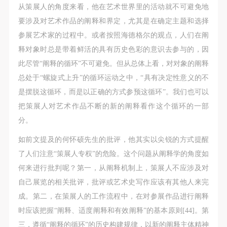
从策展人的角度来看，他在艺术世界里的活动就不可避免地
要涉及对艺术作品的阐释和界定，尤其是在确定主题和选择
参展艺术家的过程中。或者按照海德格尔的观点，人们在阐
释对象时总是带着鲜活的具有历史色彩的意识去参与的，因
此尽管“阐释的循环”不可避免。但从总体上看，对对象的阐释
总处于“螺旋式上升”的循环运动之中，“具有决定性意义的不
是摆脱这循环，而是以正确的方式参预这循环”。我们也可以
把策展人对艺术作品不断的新的阐释看作这个循环的一部
分。
如前文提及的何怀硕先生的批评，他其实以尖锐的方式提醒
了人们注意“策展人专权”的危险。这个问题从阐释学的角度如
何来进行批判呢？第一，从阐释机制上，策展人不应涉及对
自己展览的相关批评，批评或艺术史写作应该有其他人来完
成。第二，在策展人的工作流程中，在对参展作品进行阐释
时应该把握“阐释、适度阐释和有效阐释”的基本原则[44]。第
三，遵循“阐释的循环”的历史构建规律，以新的阐释主体精神