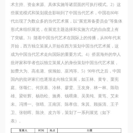
术主持、资金来源、具体实施等诸层面的可执行模式。2）这
些展览模式和策划观念影响到了中国当代艺术，中国在80年
代出现了为数众多的当代艺术展，以“展览筹备委员会”等集体
形式来组织展览，在展览主题选择和实施方式的自由度上有
了突破。3）随着中国当代艺术在国际上的传播，从80年代末
开始，西方独立策展人开始在西方策划中国当代艺术展，这
成为中国当代艺术走向国际的重要方式。4）侨居海外的华人
批评家和学者也以独立策展人的身份策划中国当代艺术展，
如费大为、高名潞、侯瀚如、巫鸿等。5）90年代之后，中国
国内的批评家们也逐渐走向独立策展，如王林、黄专、栗宪
庭、张颂仁、何庆基、冷林、廖雯、王友身、林一林、陈劭
雄、梁钜辉、杨劲松、施勇、钱喂康、吴美纯、黄笃、艾未
未、冯博一、张晴、王南溟、陈孝信、朱其、顾振清、王子
卫、张朝晖、陈泱、皮力等，策划了一系列展览（如下
表）。