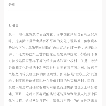
动导师、教师指导下进行，并正确的使用活动中所涉
动导师、教师指导下进行，并正确的使用活动中所涉
动导师、教师指导下进行，并正确的使用活动中所涉
分析
及到的绘画工具、创作材料及配套设备、设施，若参
及到的绘画工具、创作材料及配套设备、设施，若参
及到的绘画工具、创作材料及配套设备、设施，若参
与者因个人原因在使用相应绘画工具、创作材料及配
与者因个人原因在使用相应绘画工具、创作材料及配
与者因个人原因在使用相应绘画工具、创作材料及配
套设备、设施造成个人受伤、伤害他人及造成相应工
套设备、设施造成个人受伤、伤害他人及造成相应工
套设备、设施造成个人受伤、伤害他人及造成相应工
1. 引言
具、材料、设备或设施的故障或损坏。参与活动者应
具、材料、设备或设施的故障或损坏。参与活动者应
具、材料、设备或设施的故障或损坏。参与活动者应
当承当相应的全部责任，并主动赔偿相应的经济损
当承当相应的全部责任，并主动赔偿相应的经济损
当承当相应的全部责任，并主动赔偿相应的经济损
第一，现代化就意味着西方化，而中国化则暗含着相反的意
失。活动中任何非事故当事人及美术馆将不承担人身
失。活动中任何非事故当事人及美术馆将不承担人身
失。活动中任何非事故当事人及美术馆将不承担人身
味。这实际上显示出某种不平等的文化心理落差。但制度本
事故的任何责任。
事故的任何责任。
事故的任何责任。
身是公正的，就像美国提出的“自由贸易原则”一样，从理论上
中央美术学院美术馆肖像权许可使用协议
中央美术学院美术馆肖像权许可使用协议
中央美术学院美术馆肖像权许可使用协议
讲，不论对那些第三世界国家还是发展中国家，都应给予像
根据《中华人民共和国广告法》、《中华人民共和国
根据《中华人民共和国广告法》、《中华人民共和国
根据《中华人民共和国广告法》、《中华人民共和国
对待发达国家那样平等的经济待遇和商业权利。但是，政治
民法通则》以及 最高人民法院关于贯彻执行 《中华
民法通则》以及 最高人民法院关于贯彻执行 《中华
民法通则》以及 最高人民法院关于贯彻执行 《中华
身份和文化身份的不对等却往往影响着国与国之间、民族与
人民共和国民法通则》若干问题的意见（试行）>的
人民共和国民法通则》若干问题的意见（试行）>的
人民共和国民法通则》若干问题的意见（试行）>的
民族之间等交往主体的价值属性。如若按照“程序正义”的逻
有关规定，为明确肖像许可方（甲方）和使用方（乙
有关规定，为明确肖像许可方（甲方）和使用方（乙
有关规定，为明确肖像许可方（甲方）和使用方（乙
辑，制度同样能够摆脱外在价值判断的约束和压制，因而，
方）的权利义务关系，经双方友好协商，甲乙双方就
方）的权利义务关系，经双方友好协商，甲乙双方就
方）的权利义务关系，经双方友好协商，甲乙双方就
策展人制度本身便能够在相对抽象而理想的假设之上得到描
带有甲方肖像的作品的使用达成如下一致协议：
带有甲方肖像的作品的使用达成如下一致协议：
带有甲方肖像的作品的使用达成如下一致协议：
述。而且，这种力图客观的描述还能延续到策展人制度中国
一、 一般约定
一、 一般约定
一、 一般约定
化的过程。这是从制度产生、演化乃至衍生的内在理路来看