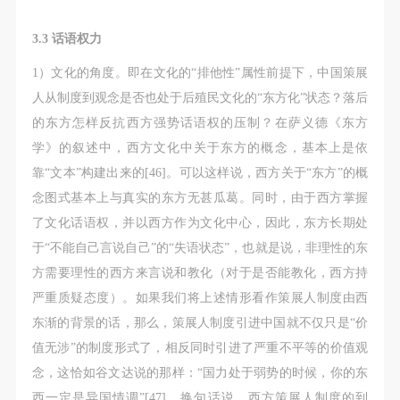
3.3 话语权力
1）文化的角度。即在文化的“排他性”属性前提下，中国策展
人从制度到观念是否也处于后殖民文化的“东方化”状态？落后
的东方怎样反抗西方强势话语权的压制？在萨义德《东方
学》的叙述中，西方文化中关于东方的概念，基本上是依
靠“文本”构建出来的[46]。可以这样说，西方关于“东方”的概
念图式基本上与真实的东方无甚瓜葛。同时，由于西方掌握
了文化话语权，并以西方作为文化中心，因此，东方长期处
于“不能自己言说自己”的“失语状态”，也就是说，非理性的东
方需要理性的西方来言说和教化（对于是否能教化，西方持
严重质疑态度）。如果我们将上述情形看作策展人制度由西
东渐的背景的话，那么，策展人制度引进中国就不仅只是“价
值无涉”的制度形式了，相反同时引进了严重不平等的价值观
念，这恰如谷文达说的那样：“国力处于弱势的时候，你的东
西一定是异国情调”[47]。换句话说，西方策展人制度的到