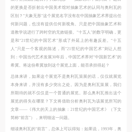
第一条
第一条
第一条
的更换是否折射出中国美术馆对抽象艺术的认同与奥利瓦的
本次活动公平公正、自愿参加与退出、风险与责任自
本次活动公平公正、自愿参加与退出、风险与责任自
本次活动公平公正、自愿参加与退出、风险与责任自
区别？“大象无形“这个展览名字没有在中国抽象艺术界提出任
负的原则。但活动有风险，参加者应有必要的风险意
负的原则。但活动有风险，参加者应有必要的风险意
负的原则。但活动有风险，参加者应有必要的风险意
何新问题，也没有提供任何新视角。只是把中国抽象艺术和
识。
识。
识。
道教学说进行了跨时空的无效链接。“十五人”的数字明确，更
第二条
第二条
第二条
是和“21世纪的中国艺术”形成了外延上的有趣反差。“十五
参加本次活动者必须遵守中华人民共和国的相关法
参加本次活动者必须遵守中华人民共和国的相关法
参加本次活动者必须遵守中华人民共和国的相关法
人”只是一个客观的陈述，而“21世纪的中国艺术”则让人想
律、法规，必须遵循道德和社会公德规范，并应该具
律、法规，必须遵循道德和社会公德规范，并应该具
律、法规，必须遵循道德和社会公德规范，并应该具
到：中国当代艺术发展30年后，中国艺术界对“中国新艺术”的
备以人为本、团结友爱、互相帮助和助人为乐的良好
备以人为本、团结友爱、互相帮助和助人为乐的良好
备以人为本、团结友爱、互相帮助和助人为乐的良好
希冀。将这份希冀放到这个展览上面，能否承担得起？
品质。
品质。
品质。
第三条
第三条
第三条
总体来讲，如果这个展览不是奥利瓦策展的话，仅仅就展览
参加本次活动人员应该是成年人（具有完全民事行为
参加本次活动人员应该是成年人（具有完全民事行为
参加本次活动人员应该是成年人（具有完全民事行为
本身来讲，并没有多少突出之处。因为是奥利瓦策展，我们
能力的人，18周岁以上）未成年人必须在成年人的陪
能力的人，18周岁以上）未成年人必须在成年人的陪
能力的人，18周岁以上）未成年人必须在成年人的陪
所期待的就不仅仅是一个普通的展览。那么奥利瓦推出这个
同下参观。
同下参观。
同下参观。
展览的得失在哪里？下文将借助分析奥利瓦为该展览所写的
第四条
第四条
第四条
文章——《伟大的天上的抽象：21世纪的中国艺术》（下文
参加活动者在此次活动期间的人身安全责任自负。鼓
参加活动者在此次活动期间的人身安全责任自负。鼓
参加活动者在此次活动期间的人身安全责任自负。鼓
简称“前言”），来明细这一问题。
励参加者自行购买人身安全保险。活动中一旦出现事
励参加者自行购买人身安全保险。活动中一旦出现事
励参加者自行购买人身安全保险。活动中一旦出现事
细读奥利瓦的“前言”，总体上可以得知：如果说，1993年，奥