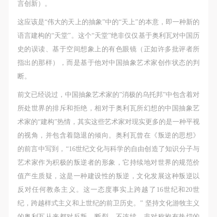
言创新）。
这应该是“伟大的天上的抽象”中的“天上”的本意，即一种新的
语言建构的“天堂”。这个“天堂”绝非仅仅基于奥利瓦对中国历
史的误读、基于空间想象上的有色眼镜（正如许多批评者所
指出的那样），而是基于他对中国抽象艺术家创作状态的判
断。
前文已经说过，中国抽象艺术家的”消极的乌托邦”中包含着对
所处世界的排斥和拒绝，相对于奥利瓦所幻想的中国抽象艺
术家的“建构”热情，其实这些艺术家对现实更多的是一种平视
的视角，并包含着隐退的倾向。奥利瓦曾在《叛逆的思想》
的前言中写到，“16世纪文化与科学的自由创造了知识分子与
艺术家作为积极的叛逆者的形象，它持续地对世界的规范价
值产生质疑，这是一种建设性的叛逆，文化发展这种叛逆以
反对任何教条主义。这一态度事实上跨越了16世纪和20世
纪，跨越样式主义和上世纪的前卫历史。” 坚持文化游牧主义
的奥利瓦从来都对反叛、断裂、不连续、非对称抱有热切的