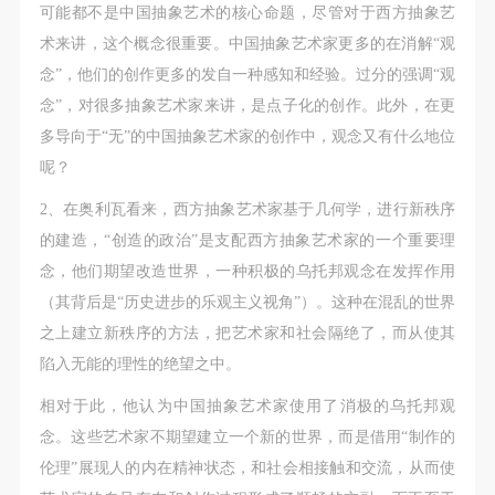
附则
附则
附则
可能都不是中国抽象艺术的核心命题，尽管对于西方抽象艺
（1）、本协议未尽事宜，经双方友好协商后可作为
（1）、本协议未尽事宜，经双方友好协商后可作为
（1）、本协议未尽事宜，经双方友好协商后可作为
术来讲，这个概念很重要。中国抽象艺术家更多的在消解“观
本协议的补充协议，并不得违反相关法律法规规定。
本协议的补充协议，并不得违反相关法律法规规定。
本协议的补充协议，并不得违反相关法律法规规定。
念”，他们的创作更多的发自一种感知和经验。过分的强调“观
（2）、本协议自甲乙双方签字（盖章）、勾选之日
（2）、本协议自甲乙双方签字（盖章）、勾选之日
（2）、本协议自甲乙双方签字（盖章）、勾选之日
念”，对很多抽象艺术家来讲，是点子化的创作。此外，在更
起生效。
起生效。
起生效。
多导向于“无”的中国抽象艺术家的创作中，观念又有什么地位
（3）、本协议包括纸质档和电子档，纸质档—式二
（3）、本协议包括纸质档和电子档，纸质档—式二
（3）、本协议包括纸质档和电子档，纸质档—式二
快捷登录
帐号密码登录
呢？
份，甲乙双方各执一份，均具有同等法律效力。
份，甲乙双方各执一份，均具有同等法律效力。
份，甲乙双方各执一份，均具有同等法律效力。
2、在奥利瓦看来，西方抽象艺术家基于几何学，进行新秩序
活动参与者意味着接受并承担本协议的全部义务，未
活动参与者意味着接受并承担本协议的全部义务，未
活动参与者意味着接受并承担本协议的全部义务，未
的建造，“创造的政治”是支配西方抽象艺术家的一个重要理
发送验证码
同意者意味着放弃参加此次活动的权利。凡参加这次
同意者意味着放弃参加此次活动的权利。凡参加这次
同意者意味着放弃参加此次活动的权利。凡参加这次
手机号码
念，他们期望改造世界，一种积极的乌托邦观念在发挥作用
手机号码将作为您的登录账号
活动前，必须事先与自己的家属沟通，取得家属同
活动前，必须事先与自己的家属沟通，取得家属同
活动前，必须事先与自己的家属沟通，取得家属同
（其背后是“历史进步的乐观主义视角”）。这种在混乱的世界
意，同时知晓并同意本免责声明。参加者签名/勾选
意，同时知晓并同意本免责声明。参加者签名/勾选
意，同时知晓并同意本免责声明。参加者签名/勾选
之上建立新秩序的方法，把艺术家和社会隔绝了，而从使其
后，视作其家属也已知晓并同意。
后，视作其家属也已知晓并同意。
后，视作其家属也已知晓并同意。
陷入无能的理性的绝望之中。
我已认真阅读上述条款，并且同意。
我已认真阅读上述条款，并且同意。
我已认真阅读上述条款，并且同意。
验证码
相对于此，他认为中国抽象艺术家使用了消极的乌托邦观
登录
念。这些艺术家不期望建立一个新的世界，而是借用“制作的
伦理”展现人的内在精神状态，和社会相接触和交流，从而使
可使用雅昌艺术网会员账户登录