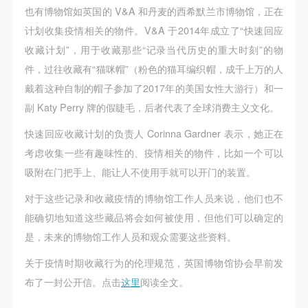
故，活动中任何非事故当事人及美术馆将不承担人身
故，活动中任何非事故当事人及美术馆将不承担人身
故，活动中任何非事故当事人及美术馆将不承担人身
也有博物馆如英国的 V&A 和丹麦的西希默兰市博物馆，正在
验证码
事故的任何责任，但有互相援助的义务。参加活动的
事故的任何责任，但有互相援助的义务。参加活动的
事故的任何责任，但有互相援助的义务。参加活动的
计划收集疫情相关的物件。V&A 于2014年成立了“快速回应
成员应当积极主动的组织实施救援工作，但对事故本
成员应当积极主动的组织实施救援工作，但对事故本
成员应当积极主动的组织实施救援工作，但对事故本
收藏计划”，用于收藏那些“记录当代历史的重大时刻”的物
登录
身不承担任何法律责任和经济责任。参加本次活动者
身不承担任何法律责任和经济责任。参加本次活动者
身不承担任何法律责任和经济责任。参加本次活动者
件，过往收藏有“猫咪帽”（粉色的猫耳编织帽，成千上万的人
的人身安全不负有民事及相关连带责任。
的人身安全不负有民事及相关连带责任。
的人身安全不负有民事及相关连带责任。
可使用雅昌艺术网会员账户登录
戴着这种自制的帽子参加了2017年的美国女性大游行）和一
第五条
第五条
第五条
副 Katy Perry 牌的假睫毛，后者代表了全球消费主义文化。
参加活动者在此次活动期间应主动遵守美术馆活动秩
参加活动者在此次活动期间应主动遵守美术馆活动秩
参加活动者在此次活动期间应主动遵守美术馆活动秩
快速回应收藏计划的负责人 Corinna Gardner 表示，她正在
序、维护美术馆场地及展示、展览、馆藏艺术作品及
序、维护美术馆场地及展示、展览、馆藏艺术作品及
序、维护美术馆场地及展示、展览、馆藏艺术作品及
考虑收集一些有趣味性的、疫情相关的物件，比如一个可以
衍生品的安全。活动中一旦因个人原因造成美术馆场
衍生品的安全。活动中一旦因个人原因造成美术馆场
衍生品的安全。活动中一旦因个人原因造成美术馆场
吸附在门把手上、能让人不使用手就可以开门的装置。
地、空间、艺术品、衍生品等受到不同程度的损失、
地、空间、艺术品、衍生品等受到不同程度的损失、
地、空间、艺术品、衍生品等受到不同程度的损失、
破坏。活动中任何非事故当事人及美术馆将不承担相
破坏。活动中任何非事故当事人及美术馆将不承担相
破坏。活动中任何非事故当事人及美术馆将不承担相
对于这些记录和收藏疫情的博物馆工作人员来说，他们也不
应的责任与损失，应由参与活动者根据相应的法律条
应的责任与损失，应由参与活动者根据相应的法律条
应的责任与损失，应由参与活动者根据相应的法律条
能确切地知道这些藏品将会如何被使用，但他们可以确定的
文、组织规定进行协商和赔偿。并追究相应的法律责
文、组织规定进行协商和赔偿。并追究相应的法律责
文、组织规定进行协商和赔偿。并追究相应的法律责
是，未来的博物馆工作人员和观众需要这些资料。
任和经济责任。
任和经济责任。
任和经济责任。
关于疫情时期收藏行为的伦理规范，英国博物馆协会早前发
第六条
第六条
第六条
布了一封公开信。点击
这里
阅读全文。
参与活动者在参与活动时应当在美术馆工作人员及活
参与活动者在参与活动时应当在美术馆工作人员及活
参与活动者在参与活动时应当在美术馆工作人员及活