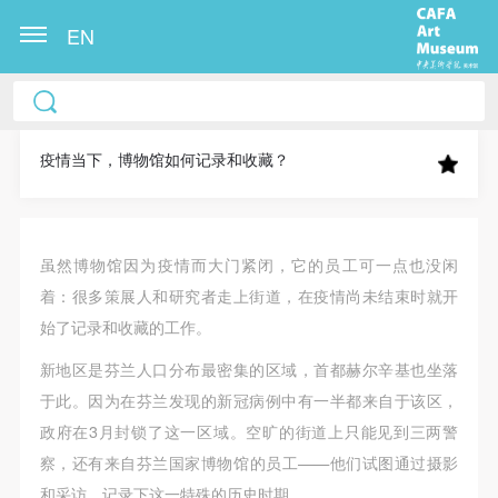
EN
中央美术学院美术馆出版授权协议书
中央美术学院美术馆出版授权协议书
中央美术学院美术馆出版授权协议书
本人完全同意《中央美术学院美术馆》（以下简
本人完全同意《中央美术学院美术馆》（以下简
本人完全同意《中央美术学院美术馆》（以下简
称“CAFAM”），愿意将本人参与中央美术学院美术馆
称“CAFAM”），愿意将本人参与中央美术学院美术馆
称“CAFAM”），愿意将本人参与中央美术学院美术馆
疫情当下，博物馆如何记录和收藏？
公共教育部组织的公益性活动（包括美术馆会员活
公共教育部组织的公益性活动（包括美术馆会员活
公共教育部组织的公益性活动（包括美术馆会员活
动）的涉及本人的图像、照片、文字、著作、活动成
动）的涉及本人的图像、照片、文字、著作、活动成
动）的涉及本人的图像、照片、文字、著作、活动成
果（如参与工作坊创作的作品）提交中央美术学院用
果（如参与工作坊创作的作品）提交中央美术学院用
果（如参与工作坊创作的作品）提交中央美术学院用
虽然博物馆因为疫情而大门紧闭，它的员工可一点也没闲
作发表、出版。中央美术学院可以以电子、网络及其
作发表、出版。中央美术学院可以以电子、网络及其
作发表、出版。中央美术学院可以以电子、网络及其
着：很多策展人和研究者走上街道，在疫情尚未结束时就开
它数字媒体形式公开出版，并同意编入《中国知识资
它数字媒体形式公开出版，并同意编入《中国知识资
它数字媒体形式公开出版，并同意编入《中国知识资
始了记录和收藏的工作。
源总库》《中央美术学院资料库》《中央美术学院美
源总库》《中央美术学院资料库》《中央美术学院美
源总库》《中央美术学院资料库》《中央美术学院美
新地区是芬兰人口分布最密集的区域，首都赫尔辛基也坐落
术馆资料库》等相关资料、文献、档案机构和平台，
术馆资料库》等相关资料、文献、档案机构和平台，
术馆资料库》等相关资料、文献、档案机构和平台，
于此。因为在芬兰发现的新冠病例中有一半都来自于该区，
在中央美术学院中使用和在互联网上传播，同意按相
在中央美术学院中使用和在互联网上传播，同意按相
在中央美术学院中使用和在互联网上传播，同意按相
政府在3月封锁了这一区域。空旷的街道上只能见到三两警
关“章程”规定享受相关权益。
关“章程”规定享受相关权益。
关“章程”规定享受相关权益。
察，还有来自芬兰国家博物馆的员工——他们试图通过摄影
中央美术学院美术馆活动安全免责协议书
中央美术学院美术馆活动安全免责协议书
中央美术学院美术馆活动安全免责协议书
和采访，记录下这一特殊的历史时期。