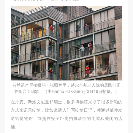
第一条
第一条
第一条
本次活动公平公正、自愿参加与退出、风险与责任自
本次活动公平公正、自愿参加与退出、风险与责任自
本次活动公平公正、自愿参加与退出、风险与责任自
负的原则。但活动有风险，参加者应有必要的风险意
负的原则。但活动有风险，参加者应有必要的风险意
负的原则。但活动有风险，参加者应有必要的风险意
识。
识。
识。
第二条
第二条
第二条
参加本次活动者必须遵守中华人民共和国的相关法
参加本次活动者必须遵守中华人民共和国的相关法
参加本次活动者必须遵守中华人民共和国的相关法
律、法规，必须遵循道德和社会公德规范，并应该具
律、法规，必须遵循道德和社会公德规范，并应该具
律、法规，必须遵循道德和社会公德规范，并应该具
备以人为本、团结友爱、互相帮助和助人为乐的良好
备以人为本、团结友爱、互相帮助和助人为乐的良好
备以人为本、团结友爱、互相帮助和助人为乐的良好
品质。
品质。
品质。
第三条
第三条
第三条
参加本次活动人员应该是成年人（具有完全民事行为
参加本次活动人员应该是成年人（具有完全民事行为
参加本次活动人员应该是成年人（具有完全民事行为
快捷登录
帐号密码登录
芬兰遗产局拍摄的一张照片里，赫尔辛基老人院的居民们正
在阳台上唱歌。（由Hannu Häkkinen于3月19日拍摄。）
能力的人，18周岁以上）未成年人必须在成年人的陪
能力的人，18周岁以上）未成年人必须在成年人的陪
能力的人，18周岁以上）未成年人必须在成年人的陪
同下参观。
同下参观。
同下参观。
在丹麦、斯洛文尼亚和瑞士，很多博物馆采取了很多新颖的
发送验证码
第四条
第四条
第四条
方式来记录疫情，比如邀请人们写疫情日记，并通过邮件发
手机号码
手机号码将作为您的登录账号
参加活动者在此次活动期间的人身安全责任自负。鼓
参加活动者在此次活动期间的人身安全责任自负。鼓
参加活动者在此次活动期间的人身安全责任自负。鼓
送给博物馆，或是在安全距离拍摄清空的街道和关闭的店
励参加者自行购买人身安全保险。活动中一旦出现事
励参加者自行购买人身安全保险。活动中一旦出现事
励参加者自行购买人身安全保险。活动中一旦出现事
铺。