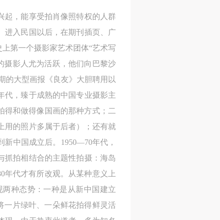
进
进
进
兴起，能享受拍肖像照特权的人群
。进入民国以后，在期刊插页、广
施
施
施
史上第一个摄影家艺术团体“艺术写
海的摄影人尤为活跃，他们向巴黎沙
活
活
活
2期的大型画报《良友》大胆聘用以
年代，臻于成熟的中国专业摄影主
拍得和做得像国画的那种方式；二
人
人
人
上用的照片多属于后者）；还有就
）>
）>
）>
中国成立后。1950—70年代，
与抓拍相结合的主题性拍摄：海岛
致
致
致
80年代才有所改观。从某种意义上
出现两种态势：一种是从新中国建立
种将一片绿叶、一朵鲜花拍得鲜灵活
合本
合本
合本