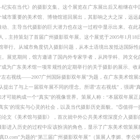
验证码
—纪实在当代》的摄影文集。这个展览在广东展出后又相继在中
的作品）提交中央美术学院用作发表、出版。中央美术学院可以以电子、
的作品）提交中央美术学院用作发表、出版。中央美术学院可以以电子、
的作品）提交中央美术学院用作发表、出版。中央美术学院可以以电子、
个城市重要的美术馆、博物馆巡回展出，其影响之大之深，远远
络及其它数字媒体形式公开出版，并同意编入《中国知识资源总库》《中
络及其它数字媒体形式公开出版，并同意编入《中国知识资源总库》《中
络及其它数字媒体形式公开出版，并同意编入《中国知识资源总库》《中
美术学院资料库》《中央美术学院美术馆资料库》等相关资料、文献、档
美术学院资料库》《中央美术学院美术馆资料库》等相关资料、文献、档
美术学院资料库》《中央美术学院美术馆资料库》等相关资料、文献、档
动、主导当代摄影的巨大潜力也在这一过程中显示出来。在此基
登录
机构和平台，在中央美术学院中使用和在互联网上传播，同意按相关“章程
机构和平台，在中央美术学院中使用和在互联网上传播，同意按相关“章程
机构和平台，在中央美术学院中使用和在互联网上传播，同意按相关“章程
，主持策划了首届广州摄影双年展。这个展览于2005年1月18日
可使用雅昌艺术网会员账户登录
定享受相关权益。
定享受相关权益。
定享受相关权益。
术馆举行。从城市角度切入摄影问题，从本土语境出发抵达国际性
中央美术学院美术馆活动安全免责协议书
中央美术学院美术馆活动安全免责协议书
中央美术学院美术馆活动安全免责协议书
注。展览期间，馆方邀请了国内外专家学者，从跨学科、跨文化
第一条
第一条
第一条
”成为广东美术馆一项常规性的定期举行的关于摄影的展示、收藏和研
本次活动公平公正、自愿参加与退出、风险与责任自负的原则。但活动有
本次活动公平公正、自愿参加与退出、风险与责任自负的原则。但活动有
本次活动公平公正、自愿参加与退出、风险与责任自负的原则。但活动有
“左右视线——2007广州国际摄影双年展”为题，在广东美术馆
险，参加者应有必要的风险意识。
险，参加者应有必要的风险意识。
险，参加者应有必要的风险意识。
队提出了与上一届双年展不同的理念。所谓“左右视线”，强调“
第二条
第二条
第二条
才可能构成一个“真实”的视像世界。策展人称：“本届双年展
参加本次活动者必须遵守中华人民共和国的相关法律、法规，必须遵循道
参加本次活动者必须遵守中华人民共和国的相关法律、法规，必须遵循道
参加本次活动者必须遵守中华人民共和国的相关法律、法规，必须遵循道
真实’的现实与心灵的社会，以及当代摄影历史面貌。”⑤值得
和社会公德规范，并应该具备以人为本、团结友爱、互相帮助和助人为乐
和社会公德规范，并应该具备以人为本、团结友爱、互相帮助和助人为乐
和社会公德规范，并应该具备以人为本、团结友爱、互相帮助和助人为乐
的论文《美术馆与摄影》，首次就中外公共美术馆深度介入摄影
良好品质。
良好品质。
良好品质。
摄影进入历史的过程中应该扮演的角色，显示了广东美术馆策展
第三条
第三条
第三条
以“看真D.com”为题的“第三届广州摄影双年展”（策展人李媚、
参加本次活动人员应该是成年人（具有完全民事行为能力的人，18周岁以
参加本次活动人员应该是成年人（具有完全民事行为能力的人，18周岁以
参加本次活动人员应该是成年人（具有完全民事行为能力的人，18周岁以