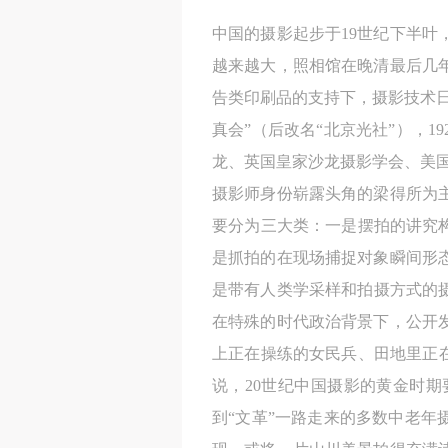
中国的摄影起步于19世纪下半
越来越大，照相馆在晚清最后几
告类印刷品的支持下，摄影技术日
真会”（后改名“北京光社”），
龙、英国皇家沙龙摄影学会、美国
摄影师身份崭露头角的梁得所为
要分为三大类：一是摆拍的讲究
是抓拍的在现场捕捉对象瞬间形
是带有人类学采样和拍摄方式的摄
在特殊的时代政治背景下，公开
上正在操练的女民兵、田地里正在
说，20世纪中国摄影的黄金时期
到“文革”一路走来的多数中老年