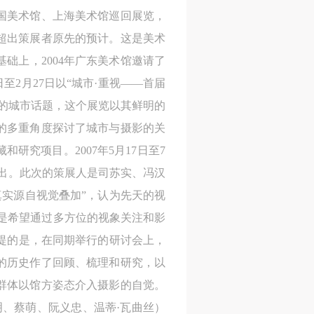
国美术馆、上海美术馆巡回展览，
网
网
网
超出策展者原先的预计。这是美术
央
央
央
案
案
案
础上，2004年广东美术馆邀请了
”规
”规
”规
至2月27日以“城市·重视——首届
的城市话题，这个展览以其鲜明的
的多重角度探讨了城市与摄影的关
究项目。2007年5月17日至7
风
风
风
展出。此次的策展人是司苏实、冯汉
真实源自视觉叠加”，认为先天的视
正是希望通过多方位的视象关注和影
德
德
德
一提的是，在同期举行的研讨会上，
的
的
的
的历史作了回顾、梳理和研究，以
群体以馆方姿态介入摄影的自觉。
李公明、蔡萌、阮义忠、温蒂·瓦曲丝）