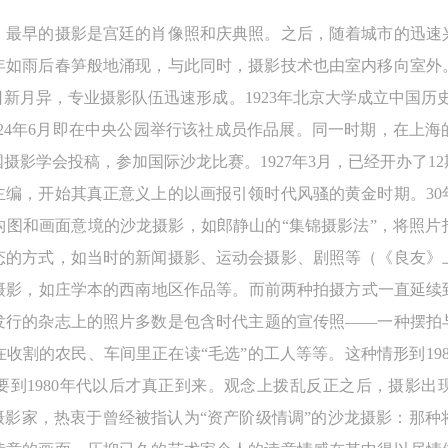
参与活动者在参与活动时应当在美术馆工作人员及活动导师、教师指导下
参与活动者在参与活动时应当在美术馆工作人员及活动导师、教师指导下
参与活动者在参与活动时应当在美术馆工作人员及活动导师、教师指导下
叶，最早的摄影是宫廷的肖像照和庆典照。之后，随着城市的迅速
行，并正确的使用活动中所涉及到的绘画工具、创作材料及配套设备、设
行，并正确的使用活动中所涉及到的绘画工具、创作材料及配套设备、设
行，并正确的使用活动中所涉及到的绘画工具、创作材料及配套设备、设
年如雨后春笋般地涌现，与此同时，摄影技术也由室内移向室外
施，若参与者因个人原因在使用相应绘画工具、创作材料及配套设备、设
施，若参与者因个人原因在使用相应绘画工具、创作材料及配套设备、设
施，若参与者因个人原因在使用相应绘画工具、创作材料及配套设备、设
新月异，专业摄影队伍迅速形成。1923年北京大学成立中国历
造成个人受伤、伤害他人及造成相应工具、材料、设备或设施的故障或损
造成个人受伤、伤害他人及造成相应工具、材料、设备或设施的故障或损
造成个人受伤、伤害他人及造成相应工具、材料、设备或设施的故障或损
1924年6月即在中央公园举行该社成员作品展。同一时期，在上
坏。参与活动者应当承当相应的全部责任，并主动赔偿相应的经济损失。
坏。参与活动者应当承当相应的全部责任，并主动赔偿相应的经济损失。
坏。参与活动者应当承当相应的全部责任，并主动赔偿相应的经济损失。
摄影学会投稿，参加国际沙龙比赛。1927年3月，已经开办了1
动中任何非事故当事人及美术馆将不承担人身事故的任何责任。
动中任何非事故当事人及美术馆将不承担人身事故的任何责任。
动中任何非事故当事人及美术馆将不承担人身事故的任何责任。
主编，开始其真正意义上的以画报引领时代风骚的黄金时期。30
中央美术学院美术馆肖像权许可使用协议
中央美术学院美术馆肖像权许可使用协议
中央美术学院美术馆肖像权许可使用协议
构图和画面意境的沙龙摄影，如郎静山的“集锦摄影法”，将照片
根据《中华人民共和国广告法》、《中华人民共和国民法通则》以及 最高
根据《中华人民共和国广告法》、《中华人民共和国民法通则》以及 最高
根据《中华人民共和国广告法》、《中华人民共和国民法通则》以及 最高
态的方式，如当时的新闻摄影、运动会摄影、剧照等（《良友》
民法院关于贯彻执行 《中华人民共和国民法通则》若干问题的意见（试行
民法院关于贯彻执行 《中华人民共和国民法通则》若干问题的意见（试行
民法院关于贯彻执行 《中华人民共和国民法通则》若干问题的意见（试行
影，如庄学本的西南地区作品等。而前两种拍摄方式一直延续到新
的有关规定，为明确肖像许可方（甲方）和使用方（乙方）的权利义务关
的有关规定，为明确肖像许可方（甲方）和使用方（乙方）的权利义务关
的有关规定，为明确肖像许可方（甲方）和使用方（乙方）的权利义务关
发行的杂志上的照片多数是包含时代主题的宣传照——一种摆拍
系，经双方友好协商，甲乙双方就带有甲方肖像的作品的使用达成如下一
系，经双方友好协商，甲乙双方就带有甲方肖像的作品的使用达成如下一
系，经双方友好协商，甲乙双方就带有甲方肖像的作品的使用达成如下一
收割的农民、车间里正在读“毛选”的工人等等。这种情形到19
协议：
协议：
协议：
要到1980年代以后才真正到来。观念上拨乱反正之后，摄影
一、 一般约定
一、 一般约定
一、 一般约定
摄影家，热衷于曾经被指认为“资产阶级情调”的沙龙摄影：那
（1）、甲方为本协议中的肖像权人，自愿将自己的肖像权许可乙方作符
（1）、甲方为本协议中的肖像权人，自愿将自己的肖像权许可乙方作符
（1）、甲方为本协议中的肖像权人，自愿将自己的肖像权许可乙方作符