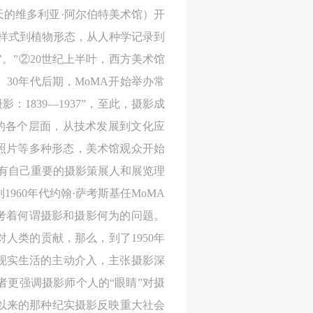
天的维多利亚·阿尔伯特美术馆）开
样式到植物形态，从人种学记录到
。”②20世纪上半叶，西方美术馆
30年代后期，MoMA开始举办常
1839—1937”，至此，摄影成
的各个层面，从技术发展到文化应
照片等多种形态，美术馆观众开始
都有自己重要的摄影策展人和展览理
1960年代约翰·萨考斯基任MoMA
在思考着何谓摄影和摄影何为的问题。
人类的贡献，那么，到了1950年
现实生活的主动介入，主张摄影深
者更强调摄影师个人的“眼睛”对摄
代以来的那种纪实摄影反映重大社会