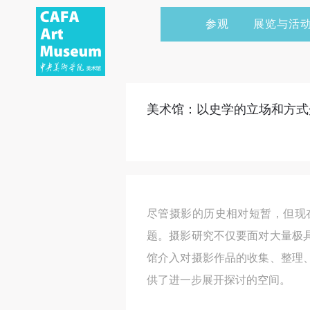
参观
展览与活
当前展览
艺术家&典藏
CAFAM 讲座
会员
展览预告
学术研究
CAFAM 课程
企业赞助
美术馆：以史学的立场和方式
展览回顾
艺术出版
CAFAM 体验
捐赠
数字美术馆
志愿者
资讯
合作伙伴
尽管摄影的历史相对短暂，但现
举办活动
题。摄影研究不仅要面对大量极
馆介入对摄影作品的收集、整理
供了进一步展开探讨的空间。