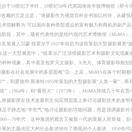
步于19世纪下半叶。19世纪50年代英国南肯辛顿博物馆（即今
影收藏的立足点是：“将摄影作为视觉百科全书加以对待，从建筑
术馆解释为‘可以面向各种类型观众的富有魅力和商机的副产品’
阶段，其中，最有代表性的是纽约现代艺术博物馆（MoMA）。
策展人贝蒙·纽霍尔于1937年前后为该馆策划大型摄影展览“摄影：
在这一大型展览中，“纽霍尔广泛涉猎摄影艺术和摄影文化现象
的种种现象，其中甚至包罗天文摄影、X光片、体育摄影和航拍
摄影在社会发展中的多层面相”③。之后，MoMA在各个时期
937”，到爱德华·斯泰特1955年策划的大型摄影展“人类一家”，再到
”（1964年）和“看照片”（1973年），MoMA持续几十年
策展人将摄影摆在技术发展和文化应用层面上来讨论摄影技术的发明对
满足于静态地“学究气”地讨论摄影的功能问题，而是强调摄影对
960—70年代，这种激进的观念又被新一代的策展人所质疑，后
影展的主题由宏大的社会叙述转向了微观的个人叙述，1950年