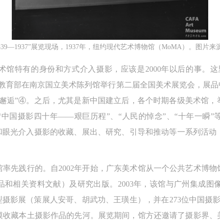
839—1937”展览现场，1937年，纽约现代艺术博物馆（MoMA）。图片来
术馆特有的身份和方式介入摄影，应该是2000年以后的事。这
政府教育部在南京国立美术陈列馆举行第二届全国美术展览会，展品
次邂逅”④。之后，尤其是新中国建立后，各个时期各级美术馆，
的“中国摄影四十年——艰巨历程”、“人民的悼念”、“十年一瞬
份和眼光介入摄影的收藏、展出、研究、引导和推动等一系列活动
快捷登录
帐号密码登录
率先践行的。自2002年开始，广东美术馆从一个公共艺术博
中央美术学院美术馆出版授权协议书
中央美术学院美术馆出版授权协议书
中央美术学院美术馆出版授权协议书
和相关资料文献）及研究出版。2003年，该馆与广州集成图像有限
手机号码
发送验证码
本人完全同意《中央美术学院美术馆》（以下简称“CAFAM”），愿意将本
本人完全同意《中央美术学院美术馆》（以下简称“CAFAM”），愿意将本
本人完全同意《中央美术学院美术馆》（以下简称“CAFAM”），愿意将本
型摄影展（策展人安哥、胡武功、王璜生），并在273位中国摄影
参与中央美术学院美术馆公共教育部组织的公益性活动（包括美术馆会员
参与中央美术学院美术馆公共教育部组织的公益性活动（包括美术馆会员
参与中央美术学院美术馆公共教育部组织的公益性活动（包括美术馆会员
手机号码将作为您的登录账号
模收藏本土摄影作品的先河。展览期间，馆方还邀请了摄影界、
动）的涉及本人的图像、照片、文字、著作、活动成果（如参与工作坊创
动）的涉及本人的图像、照片、文字、著作、活动成果（如参与工作坊创
动）的涉及本人的图像、照片、文字、著作、活动成果（如参与工作坊创