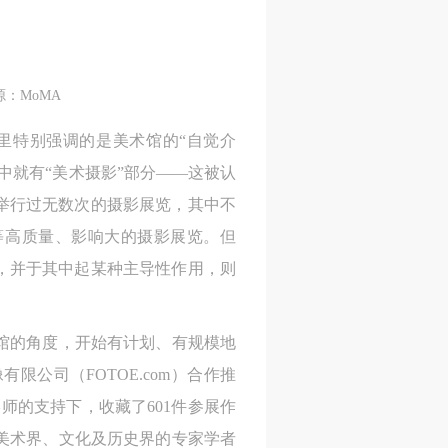
源：MoMA
里特别强调的是美术馆的“自觉介
中就有“美术摄影”部分——这被认
举行过无数次的摄影展览，其中不
”等高质量、影响大的摄影展览。但
，并于其中起某种主导性作用，则
物馆的角度，开始有计划、有规模地
公司（FOTOE.com）合作推
人
人
人
师的支持下，收藏了601件参展作
活
活
活
美术界、文化及历史界的专家学者
作
作
作