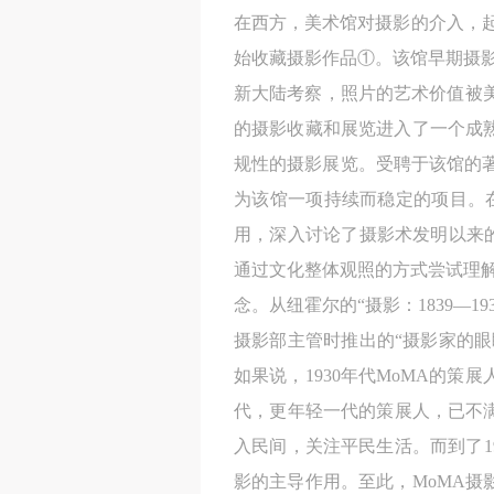
在西方，美术馆对摄影的介入，起
始收藏摄影作品①。该馆早期摄
新大陆考察，照片的艺术价值被美
的摄影收藏和展览进入了一个成熟
规性的摄影展览。受聘于该馆的著名
为该馆一项持续而稳定的项目。
用，深入讨论了摄影术发明以来
通过文化整体观照的方式尝试理解
念。从纽霍尔的“摄影：1839—1
摄影部主管时推出的“摄影家的眼睛
如果说，1930年代MoMA的
代，更年轻一代的策展人，已不
入民间，关注平民生活。而到了1
影的主导作用。至此，MoMA摄