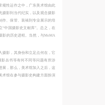
常规性运作之中，广东美术馆由此
飞摄影到当代纪实，以及观念摄影
制作、保管、装裱到专业展示的培
身
身
身
承
承
承
立“中国摄影史文献库”。总之，在
主
主
主
影的历史进程。当然，与MoMA
参
参
参
入摄影，其身份和立足点何在，它
摄影丛书等有何不同等问题有所涉
及
及
及
进展，那么，美术馆加入之后，这
美
美
美
美术馆在参与摄影史构建方面扮演
任
任
任
据
据
据
济
济
济