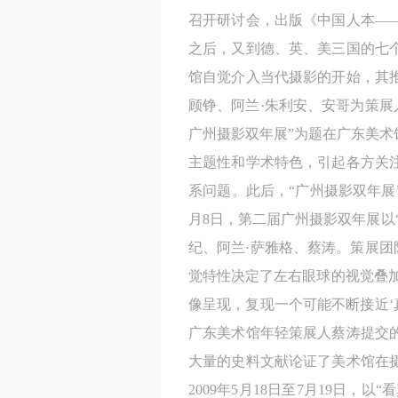
召开研讨会，出版《中国人本—
之后，又到德、英、美三国的七
馆自觉介入当代摄影的开始，其推
顾铮、阿兰·朱利安、安哥为策展人
广州摄影双年展”为题在广东美
主题性和学术特色，引起各方关
系问题。此后，“广州摄影双年展
月8日，第二届广州摄影双年展以
纪、阿兰·萨雅格、蔡涛。策展团
觉特性决定了左右眼球的视觉叠加
像呈现，复现一个可能不断接近‘
广东美术馆年轻策展人蔡涛提交
大量的史料文献论证了美术馆在
2009年5月18日至7月19日，