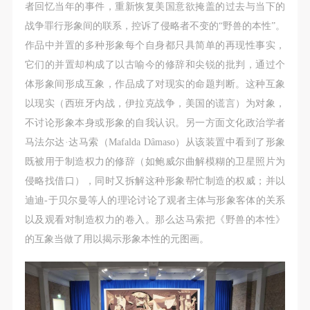
者回忆当年的事件，重新恢复美国意欲掩盖的过去与当下的
战争罪行形象间的联系，控诉了侵略者不变的“野兽的本性”。
作品中并置的多种形象每个自身都只具简单的再现性事实，
它们的并置却构成了以古喻今的修辞和尖锐的批判，通过个
体形象间形成互象，作品成了对现实的命题判断。这种互象
以现实（西班牙内战，伊拉克战争，美国的谎言）为对象，
不讨论形象本身或形象的自我认识。另一方面文化政治学者
马法尔达·达马索（Mafalda Dȃmaso）从该装置中看到了形象
既被用于制造权力的修辞（如鲍威尔曲解模糊的卫星照片为
侵略找借口），同时又拆解这种形象帮忙制造的权威；并以
迪迪-于贝尔曼等人的理论讨论了观者主体与形象客体的关系
以及观看对制造权力的卷入。那么达马索把《野兽的本性》
的互象当做了用以揭示形象本性的元图画。