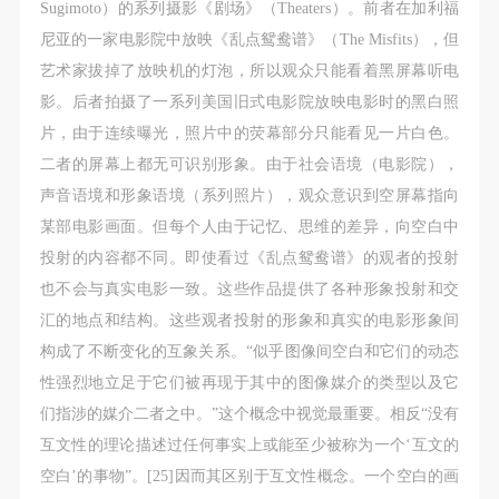
Sugimoto）的系列摄影《剧场》（Theaters）。前者在加利福
尼亚的一家电影院中放映《乱点鸳鸯谱》（The Misfits），但
艺术家拔掉了放映机的灯泡，所以观众只能看着黑屏幕听电
影。后者拍摄了一系列美国旧式电影院放映电影时的黑白照
片，由于连续曝光，照片中的荧幕部分只能看见一片白色。
二者的屏幕上都无可识别形象。由于社会语境（电影院），
声音语境和形象语境（系列照片），观众意识到空屏幕指向
某部电影画面。但每个人由于记忆、思维的差异，向空白中
投射的内容都不同。即使看过《乱点鸳鸯谱》的观者的投射
也不会与真实电影一致。这些作品提供了各种形象投射和交
汇的地点和结构。这些观者投射的形象和真实的电影形象间
构成了不断变化的互象关系。“似乎图像间空白和它们的动态
性强烈地立足于它们被再现于其中的图像媒介的类型以及它
们指涉的媒介二者之中。”这个概念中视觉最重要。相反“没有
互文性的理论描述过任何事实上或能至少被称为一个‘互文的
空白’的事物”。[25]因而其区别于互文性概念。一个空白的画