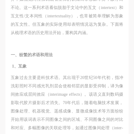
故，活动中任何非事故当事人及美术馆将不承担人身
故，活动中任何非事故当事人及美术馆将不承担人身
故，活动中任何非事故当事人及美术馆将不承担人身
不论。这一系列术语看似脱胎于文论中的互文（intertext）和
事故的任何责任，但有互相援助的义务。参加活动的
事故的任何责任，但有互相援助的义务。参加活动的
事故的任何责任，但有互相援助的义务。参加活动的
互文性/文本间性（intertextuality），也常被简单理解为形象
成员应当积极主动的组织实施救援工作，但对事故本
成员应当积极主动的组织实施救援工作，但对事故本
成员应当积极主动的组织实施救援工作，但对事故本
的互文性。但互象的实际使用却表明情况远为复杂。下面将
身不承担任何法律责任和经济责任。参加本次活动者
身不承担任何法律责任和经济责任。参加本次活动者
身不承担任何法律责任和经济责任。参加本次活动者
从梳理术语的历史用法开始，重构其内涵。
的人身安全不负有民事及相关连带责任。
的人身安全不负有民事及相关连带责任。
的人身安全不负有民事及相关连带责任。
第五条
第五条
第五条
参加活动者在此次活动期间应主动遵守美术馆活动秩
参加活动者在此次活动期间应主动遵守美术馆活动秩
参加活动者在此次活动期间应主动遵守美术馆活动秩
一、纷繁的术语和用法
序、维护美术馆场地及展示、展览、馆藏艺术作品及
序、维护美术馆场地及展示、展览、馆藏艺术作品及
序、维护美术馆场地及展示、展览、馆藏艺术作品及
1、互象
衍生品的安全。活动中一旦因个人原因造成美术馆场
衍生品的安全。活动中一旦因个人原因造成美术馆场
衍生品的安全。活动中一旦因个人原因造成美术馆场
地、空间、艺术品、衍生品等受到不同程度的损失、
地、空间、艺术品、衍生品等受到不同程度的损失、
地、空间、艺术品、衍生品等受到不同程度的损失、
互象过去主要是科技术语。其出现于20世纪50年代初，指冲
破坏。活动中任何非事故当事人及美术馆将不承担相
破坏。活动中任何非事故当事人及美术馆将不承担相
破坏。活动中任何非事故当事人及美术馆将不承担相
洗彩照时不同感光乳剂层会使相邻层的显影受抑制，译为像
应的责任与损失，应由参与活动者根据相应的法律条
应的责任与损失，应由参与活动者根据相应的法律条
应的责任与损失，应由参与活动者根据相应的法律条
间效应或层间效应（interimage effects）。该语义直到数码摄
文、组织规定进行协商和赔偿。并追究相应的法律责
文、组织规定进行协商和赔偿。并追究相应的法律责
文、组织规定进行协商和赔偿。并追究相应的法律责
影取代胶片摄影后才消失。70年代后，随着电脑技术发展，
任和经济责任。
任和经济责任。
任和经济责任。
图像处理、机器视觉、遥感成像、显微成像技术等方面纷纷
第六条
第六条
第六条
开始用该词表示不同图像之间的区域、不同图像之间的对比
参与活动者在参与活动时应当在美术馆工作人员及活
参与活动者在参与活动时应当在美术馆工作人员及活
参与活动者在参与活动时应当在美术馆工作人员及活
和对应、多幅图像的关联处理等，如通过图像间处理（inter-