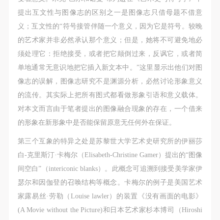
提出互文性与图像志的区别之一是图像志只借母题不借意
义；互文性的“符号接管伴随一个意义，因为它是符号。较晚
的艺术家并非必然承认那个意义；但是，她将不可避免地必
须处理它：拒绝接受，或者把它颠倒过来，反讽它，或者简
单地通常无意识地把它插入新文本中。”这里显示出他们对图
像志的误解，图像志研究不是渊源分析，必然讨论形象意义
的流传。其实际上把所有图式都看做形象引语和意义载体。
对本文而言由于笔者提出的图像融合现象的存在，一个借来
的形象在新形象中是否能保留原意无任何外在保证。
第三个互象的特异之处是苏黎世大学艺术史研究所的伊丽莎
白-克里斯汀·卡梅尔（Elisabeth-Christine Gamer）提出的“图像
间空白”（intericonic blanks）。此概念可追溯到接受美学家伊
瑟尔和因伽登的召唤结构等概念。卡梅尔的例子是美国艺术
家露易丝·劳勒（Louise lawler）的装置《没有画面的电影》
(A Movie without the Picture)和日本艺术家杉本博司（Hiroshi