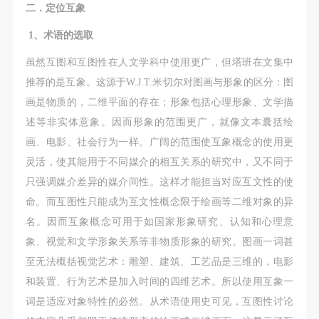
二．定位互象
1、术语的选取
虽然互图和互图性在人文学科中使用更广，但塔班在文集中
推荐的是互象。这源于W.J.T.米切尔对图画与形象的区分：图
画是物质的，二维平面的存在；形象包括心理形象、文学描
述等非实体意象。因而形象的范围更广，就像文本囊括绘
画、电影、社会行为一样。广阔的范围使互象概念的使用更
灵活，使其能用于不同媒介的相互关系的研究中，又不同于
只强调媒介差异的媒介间性。这样才能担当对应互文性的使
命。而互图性只能成为互文性概念限于绘画等二维对象的异
名。因而互象概念可用于如国家形象研究、认知和心理意
象、视觉和文学形象关系等非物质形象的研究。图画一词甚
至无法概括视觉艺术：雕塑、建筑、工艺品是三维的，电影
和装置、行为艺术是加入时间的四维艺术。所以使用互象一
词是适应对象特性的必然。从术语使用史可见，互图性讨论