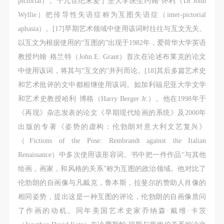
pictorial）。十九世纪末爱丁堡大学医生约翰·怀利（Dr John
Wyllie）把传导性失语症称为互图失语症（inter-pictorial
aphasia）。[17]早期艺术领域中使用该词时往往与互文无关。
以互文为根据使用的“互图的”出现于1982年，爱荷华大学英语
教授约翰·格兰特（John E. Grant）首次在论述布莱克的论文
中使用该词，将其与“互文的”并列而论。[18]其后多篇艺术史
和艺术批评的文中都相继使用该词。如加利福尼亚大学文学
和艺术史教授哈利·博格（Harry Berger Jr.）。他在1998年于
《再现》杂志发表的论文《早期现代绘画的系统》及2000年
出版的专著《姿势的虚构：伦勃朗对意大利文艺复兴》
（Fictions of the Pose: Rembrandt against the Italian
Renaissance）中多次使用该形容词。书中把一件作品“与其他
绘画，画家，和风格的关系”称为互图的政治领域。他对比了
伦勃朗的自画像与凡戴克，鲁本斯，拉斐尔的赞助人肖像的
相同姿势，提出这是一种互图的评论，伦勃朗的自画像质问
了作画的动机。同年美国艺术史家乔纳森·戴维·卡茨