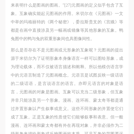
来表明什么是图画的图画。”[27]元图画的定义似乎包含了互
象。互象确实能起元图画的作用。米切尔在《元图画》一文
中举的玛格丽特的《两个秘密》，委拉斯贵支的《宫娥》等
都是在画中直接涉及另一幅画或镜像等其他形象的互象。鸭
兔图中的鸭与兔的双重形象间也具图像间性。
那么是否存在不是元图画或元形象的互象呢？元图画的提出
源于米切尔为了证明形象本身像语言一样可以图绘形象，成
为理论载体，而不仅被语言描述和阐释。所以他模仿语言学
中的元语言制造了元图画概念。元语言是试图反映一级话语
的二级话语，是言说语言的语言。亦即元语言的对象是语
言，元图画的对象是图画。互象可以充当二级形象，但互象
并非只能涉及另一个形象。漫画、连环画、蒙太奇等都是通
过并置形象以产生叙事或意义。这些不同形象的并置使它们
成了互象。正是互象的性质使它们能够叙事和表意。但一般
漫画、连环画和蒙太奇都有外在再现对象，并非必须作为二
级形象来描绘形象或反映图画的本质。可见互象的范围要远