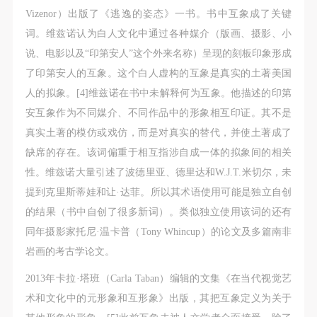
（1）、拍摄内容 乙方拍摄的带有甲方肖像的作品内
（1）、拍摄内容 乙方拍摄的带有甲方肖像的作品内
（1）、拍摄内容 乙方拍摄的带有甲方肖像的作品内
Vizenor）出版了《逃逸的姿态》一书。书中互象成了关键
容包括：①中央美术学院美术馆②中央美术学院校园
容包括：①中央美术学院美术馆②中央美术学院校园
容包括：①中央美术学院美术馆②中央美术学院校园
词。维兹诺认为白人文化中通过各种媒介（版画、摄影、小
内○3由中央美术学院公共教育部策划或执行的一切活
内○3由中央美术学院公共教育部策划或执行的一切活
内○3由中央美术学院公共教育部策划或执行的一切活
说、电影以及“印第安人”这个外来名称）呈现的刻板印象形成
动。
动。
动。
了印第安人的互象。这个白人虚构的互象是真实的土著美国
（2）、使用形式 用于中央美术学院图书出版、销售
（2）、使用形式 用于中央美术学院图书出版、销售
（2）、使用形式 用于中央美术学院图书出版、销售
人的拟象。[4]维兹诺在书中未解释何为互象。他描述的印第
附带光盘及宣传资料。
附带光盘及宣传资料。
附带光盘及宣传资料。
安互象作为不同媒介、不同作品中的形象相互印证。其不是
（3）、使用地域范围
（3）、使用地域范围
（3）、使用地域范围
真实土著的模仿或戏仿，而是对真实的替代，并使土著成了
适用地域范围包括国内和国外。
适用地域范围包括国内和国外。
适用地域范围包括国内和国外。
缺席的存在。该词偏重于相互指涉自成一体的拟象间的相关
使用肖像的媒介限于不损害甲方肖像权的任何媒介
使用肖像的媒介限于不损害甲方肖像权的任何媒介
使用肖像的媒介限于不损害甲方肖像权的任何媒介
性。维兹诺大量引述了波德里亚、德里达和W.J.T.米切尔，未
（如杂志、网络等）。
（如杂志、网络等）。
（如杂志、网络等）。
提到克里斯蒂娃和让·达菲。所以其术语使用可能是独立自创
三、肖像权使用期限
三、肖像权使用期限
三、肖像权使用期限
的结果（书中自创了很多新词）。类似独立使用该词的还有
永久使用。
永久使用。
永久使用。
同年摄影家托尼·温卡普（Tony Whincup）的论文及多篇南非
四、许可使用费用
四、许可使用费用
四、许可使用费用
岩画的考古学论文。
带有甲方肖像作品的拍摄费用由乙方承担。
带有甲方肖像作品的拍摄费用由乙方承担。
带有甲方肖像作品的拍摄费用由乙方承担。
2013年卡拉·塔班（Carla Taban）编辑的文集《在当代视觉艺
乙方于拍摄完带有甲方肖像的作品无需支付甲方任何
乙方于拍摄完带有甲方肖像的作品无需支付甲方任何
乙方于拍摄完带有甲方肖像的作品无需支付甲方任何
术和文化中的元形象和互形象》出版，其把互象定义为关于
费用。
费用。
费用。