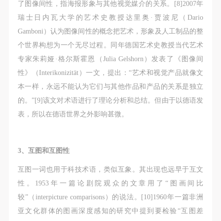
了图像间性，指海报形象与其他视觉媒介的关系。[8]2007年
瑞士日内瓦大学的艺术史教授达里奥·贾波尼（Dario
Gamboni）认为图像间性的概念把艺术，形象及人工制品的整
个世界构想为一个无尽过程。同年德国艺术史教授当代艺术
专家朱莉娅·格尔斯霍恩（Julia Gelshorn）发表了《图像间
性》（Interikonizität）一文，提出：“艺术和视觉产品就像文
本一样，永远不能认为它们与其他作品和产品的关系是独立
的。”[9]该文对术语进行了理论分析和总结。但由于以德语发
表，所以在德语世界之外影响甚微。
3、互图和互图性
互图一词也用于科技术语，类似互象。其出现也远早于互文
性。1953年一篇论剧院观众的文章用了“图画间比
较”（interpicture comparisons）的说法。[10]1960年一篇非洲
亚文化群体的图画深度感知的研究中提到要检验“互图差