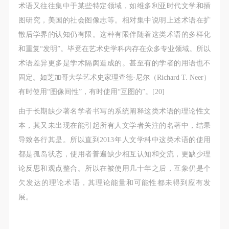
术语又往往集中于某些特定领域，如维多利亚时代文学和插
图研究，美国的社会图像志等。相对集中说明上述术语在扩
验证码
散后学界的认知仍有限。这种有限伴随着这类术语的多样化
登录
和重复“发明”。毕竟在艺术史学科内存在众多专业领域。所以
术语差异更多是学术隔阂造成的。甚至有的学者的用语也不
可使用雅昌艺术网会员账户登录
固定。如芝加哥大学艺术史家理查德·尼尔（Richard T. Neer）
有时使用“图像间性”，有时使用“互图的”。[20]
由于长期缺少著名学者书写的系统阐释这类术语的理论性文
本，其又未出现在能引起所有人文学者关注的名著中，结果
导致各行其是。所以直到2013年人文学科中这类术语的使用
都是孤岛状态，使用者普遍缺少相互认知和交流，更缺少理
论反思和观点整合。所以在被使用几十年之后，互象仍是个
欠发达的理论术语，其理论能量和可能性都未得到应有发
展。