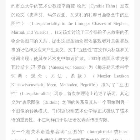
约市立大学的艺术史教授辛西娅·哈恩（Cynthia Hahn）发表
的论文《史蒂芬、玛尔西亚、瓦莱利的利摩日圣物盒中的互
图性》（Interpictoriality in the Limoges Chasses of Stephen,
Martial, and Valeric）。[15]该文讨论了三个描绘圣人故事的圣
物盒饰图间的关系，提出这些圣物盒都依靠观者对意象和故
事的记忆和反应来产生意义。文中“互图性”首次作为标题和关
键词出现，使其在艺术史中加速扩散。2003年德国艺术史家
瓦拉斯卡·冯·罗森（Valeska von Rosen）为《梅茨勒艺术科学
词典：观念，方法，条款》（Metzler Lexikon
Kunstwissenschaft, Ideen, Methoden, Begriffe）撰写了“互图
性”（Interpikturalität）词条，首次在理论上论述了该词。其定
义为“表示图像（Bildern）之间的关系及其从一个图像到另一
个图像的转换模式。”[16]这说明艺术史学界正式确认了该术
语的重要性。不过同样由于以德语发表而传播有限。
另一个相关术语是形容词“互图的”（interpictorial 或inter-