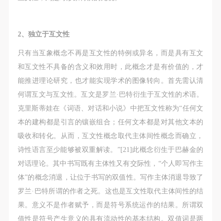
2、独立于互文性
只有当互象概念不再是互文性的特例或异名，而是具有互文
和互文性不具备的含义和效用时，此概念才是有价值的，才
能推进理论研究，也才能实现学术的图像转向。首先需认清
何谓互文与互文性。互文是罗兰·巴特衍生于互文性的术语。
克里斯蒂娃在《词语、对话和小说》中把互文性称为“任何文
本的建构都是引言的镶嵌组合；任何文本都是对其他文本的
吸收和转化。从而，互文性概念取代主体间性概念而确立，
诗性语言至少能够被双重解读。”[21]此概念衍生于巴赫金的
对话理论。其中书写既有主体性又有交际性，“个人即写作主
体”的概念消退，让位于书写的双值性。写作主体消退导致了
罗兰·巴特所谓的作者之死。这也是互文性取代主体间性的结
果。意义不是作者赋予，而是符号系统运作的结果。所谓双
值性是符号产生意义的具有流动性的基本结构。双值词是两