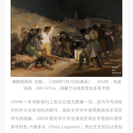
弗朗西斯科·戈雅，《1808年5月3日的屠杀》，1814年，布面
油画，268×347cm，现藏于马德里普拉多美术馆
1999年一本诗歌期刊上首次出现互图像一词，其与符号间性
并列作为文本间性的替代，指非文字诗中使用图画和非语言
符号的现象。2002年爱荷华大学亚洲语言和文学系的印度学
家菲利普·卢滕多夫（Philip Lutgendorf）类比互文性自认首创