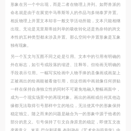
形象在另一个中出现，而是二者在物理上并列。如野兽派的
命名就是由于在展览中马蒂斯等人的作品与多纳泰罗并置。
相反物理上并置文本却非一般文学活动所能，文本只能相继
出现。无论是克里斯蒂娃列举的吸收转化还是热奈特的跨文
本性的五种类型都未涉及并置。那么空间中并置形象是互象
独有现象。
另一个互文与互图不同之处是引用。文本中的引用有明确的
外在标志，如引号或段落的缩进、注释等。但绘画无明确的
手段表示引用。一幅写实绘画中人物手捧的圣像画或画架上
正被画出的绘画能被看做引用，但这些画中画就像任何拼贴
一样在保持自身独立性的同时不可避免地融入整幅画面中，
成为一个现实场景中的再现对象。画出的画框或任何其他边
缘都无法取得引号那样中立的地位，无法使其中的形象保持
稳定独立。随之而来的问题是融合为一的形象中源于他者的
部分的意义。引号保持了引文自身原意的稳定，即便互文改
变着意义。米克·巴尔和诺曼·布列逊在《艺术史与符号学》中