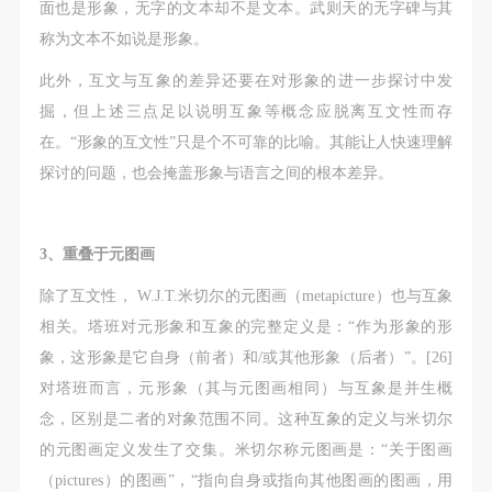
面也是形象，无字的文本却不是文本。武则天的无字碑与其
称为文本不如说是形象。
此外，互文与互象的差异还要在对形象的进一步探讨中发
掘，但上述三点足以说明互象等概念应脱离互文性而存
在。“形象的互文性”只是个不可靠的比喻。其能让人快速理解
探讨的问题，也会掩盖形象与语言之间的根本差异。
3、重叠于元图画
除了互文性， W.J.T.米切尔的元图画（metapicture）也与互象
相关。塔班对元形象和互象的完整定义是：“作为形象的形
象，这形象是它自身（前者）和/或其他形象（后者）”。[26]
对塔班而言，元形象（其与元图画相同）与互象是并生概
念，区别是二者的对象范围不同。这种互象的定义与米切尔
的元图画定义发生了交集。米切尔称元图画是：“关于图画
（pictures）的图画”，“指向自身或指向其他图画的图画，用