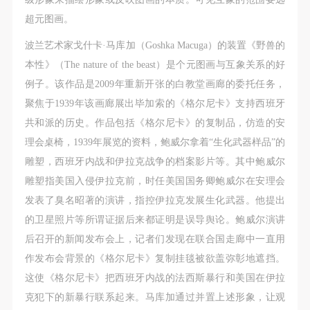
超元图画。
波兰艺术家戈什卡·马库加（Goshka Macuga）的装置《野兽的
本性》（The nature of the beast）是个元图画与互象关系的好
例子。该作品是2009年重新开张的白教堂画廊的委托任务，
聚焦于1939年该画廊展出毕加索的《格尔尼卡》支持西班牙
共和派的历史。作品包括《格尔尼卡》的复制品，仿造的安
理会桌椅，1939年展览的资料，鲍威尔拿着“生化武器样品”的
雕塑，西班牙内战和伊拉克战争的档案影片等。其中鲍威尔
雕塑指美国入侵伊拉克前，时任美国国务卿鲍威尔在安理会
发表了臭名昭著的演讲，指控伊拉克发展生化武器。他提出
的卫星照片等所谓证据后来都证明是误导舆论。鲍威尔演讲
后召开的新闻发布会上，记者们发现在联合国走廊中一直用
作发布会背景的《格尔尼卡》复制挂毯被欲盖弥彰地遮挡。
这使《格尔尼卡》把西班牙内战的法西斯暴行和美国在伊拉
克犯下的新暴行联系起来。马库加通过并置上述形象，让观