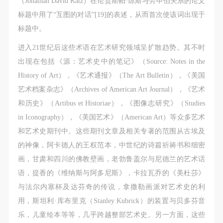
（Jonathan David Katz）在论贾斯帕·琼斯与劳申伯关系的论文
标题中用了“互图的对话”[19]的表述，从而首次使该词出现于
标题中。
进入21世纪后这些术语在艺术研究领域呈扩散趋势。其不时
出现在包括《源：艺术史中的笔记》（Source: Notes in the
History of Art），《艺术通报》（The Art Bulletin），《美国
艺术档案杂志》（Archives of American Art Journal），《艺术
和历史》（Artibus et Historiae），《图像志研究》（Studies
in Iconography），《美国艺术》（American Art）等众多艺术
和艺术史期刊中。这些期刊文章及相关专著的范围从古埃及
的神像，阿卡德人的王权范本，中世纪的诗篇祈祷书和细密
快捷登录
帐号密码登录
画，甘肃和四川的佛教壁画，老勃鲁盖尔与尼德兰的艺术话
语，提香的《维纳斯与阿多尼斯》，卡拉瓦乔的《美杜莎》
与法尔内塞杯及达芬奇的传说，拿撒勒画派对艺术史的利
发送验证码
手机号码
用，斯坦利·库布里克（Stanley Kubrick）的装置与贝多芬音
手机号码将作为您的登录账号
乐，儿童绘本等等，几乎跨越整部艺术史。另一方面，这些