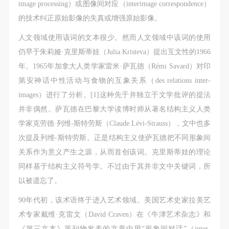
动导师、教师指导下进行，并正确的使用活动中所涉
动导师、教师指导下进行，并正确的使用活动中所涉
动导师、教师指导下进行，并正确的使用活动中所涉
image processing）或图像间对应（interimage correspondence）
及到的绘画工具、创作材料及配套设备、设施，若参
及到的绘画工具、创作材料及配套设备、设施，若参
及到的绘画工具、创作材料及配套设备、设施，若参
的技术纠正原始影像的失真或增强原始影像。
与者因个人原因在使用相应绘画工具、创作材料及配
与者因个人原因在使用相应绘画工具、创作材料及配
与者因个人原因在使用相应绘画工具、创作材料及配
人文领域使用该词的文本很少。然而人文领域中该词的使用
套设备、设施造成个人受伤、伤害他人及造成相应工
套设备、设施造成个人受伤、伤害他人及造成相应工
套设备、设施造成个人受伤、伤害他人及造成相应工
仍早于朱莉娅·克里斯蒂娃（Julia Kristeva）提出互文性的1966
具、材料、设备或设施的故障或损坏。参与活动者应
具、材料、设备或设施的故障或损坏。参与活动者应
具、材料、设备或设施的故障或损坏。参与活动者应
年。1965年加拿大人类学家雷米·萨瓦德（Rémi Savard）对印
当承当相应的全部责任，并主动赔偿相应的经济损
当承当相应的全部责任，并主动赔偿相应的经济损
当承当相应的全部责任，并主动赔偿相应的经济损
第安神话中性活动与食物的互象关系（des relations inter-
失。活动中任何非事故当事人及美术馆将不承担人身
失。活动中任何非事故当事人及美术馆将不承担人身
失。活动中任何非事故当事人及美术馆将不承担人身
images）进行了分析。[1]这种先于并独立于文学批评的提法
事故的任何责任。
事故的任何责任。
事故的任何责任。
并非偶然。萨瓦德在巴黎大学读博时师从著名结构主义人类
中央美术学院美术馆肖像权许可使用协议
中央美术学院美术馆肖像权许可使用协议
中央美术学院美术馆肖像权许可使用协议
学家克劳德·列维-斯特劳斯（Claude Lévi-Strauss），文中也多
根据《中华人民共和国广告法》、《中华人民共和国
根据《中华人民共和国广告法》、《中华人民共和国
根据《中华人民共和国广告法》、《中华人民共和国
次提及列维-斯特劳斯。正是结构主义使萨瓦德把不同形象间
民法通则》以及 最高人民法院关于贯彻执行 《中华
民法通则》以及 最高人民法院关于贯彻执行 《中华
民法通则》以及 最高人民法院关于贯彻执行 《中华
关系作为意义产生之源，从而首创该词。克里斯蒂娃的理论
人民共和国民法通则》若干问题的意见（试行）>的
人民共和国民法通则》若干问题的意见（试行）>的
人民共和国民法通则》若干问题的意见（试行）>的
同样基于结构主义符号学。不过由于其并非文中关键词，所
有关规定，为明确肖像许可方（甲方）和使用方（乙
有关规定，为明确肖像许可方（甲方）和使用方（乙
有关规定，为明确肖像许可方（甲方）和使用方（乙
以被遗忘了。
方）的权利义务关系，经双方友好协商，甲乙双方就
方）的权利义务关系，经双方友好协商，甲乙双方就
方）的权利义务关系，经双方友好协商，甲乙双方就
90年代初，该术语终于进入艺术领域。美国艺术史家拉美艺
带有甲方肖像的作品的使用达成如下一致协议：
带有甲方肖像的作品的使用达成如下一致协议：
带有甲方肖像的作品的使用达成如下一致协议：
术专家戴维·克雷文（David Craven）在《牛津艺术杂志》和
一、 一般约定
一、 一般约定
一、 一般约定
《第三文本》等刊物发表的文章中用“形象间对话”（inter-