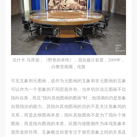
戈什卡·马库加，《野兽的本性》，混合媒介装置，2009年，
白教堂画廊，伦敦
可见互象和元图画，或作为元图画的互象和非元图画的互象
可以作为一个形象的不同层面并存。当米切尔说元图画不仅
指向自身，而且“指向其他图画的图画”时，他强调的仍是形象
自我指涉的能力。其指向其他图画的目的不是关注形象间的
关系，而是反映图画本质；指向其他图画不是为了指向个体
图画，而是指向图画的本质。此图与彼图都作为体现形象本
质而发挥作用。互象概念却更专注于探究形象之间的关系及