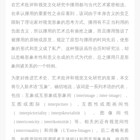
第一条
第一条
第一条
在艺术批评和视觉文化研究中挪用都与当代艺术紧密相连。
本次活动公平公正、自愿参加与退出、风险与责任自
本次活动公平公正、自愿参加与退出、风险与责任自
本次活动公平公正、自愿参加与退出、风险与责任自
在承认挪用的重要性之余应看到，该词由于本身含义的贫乏
负的原则。但活动有风险，参加者应有必要的风险意
负的原则。但活动有风险，参加者应有必要的风险意
负的原则。但活动有风险，参加者应有必要的风险意
限制了理论家对视觉形象的思考方式。挪用有不正当利用的
识。
识。
识。
负面含义，所以挪用的艺术总有偷抢之嫌。而且挪用预设了
第二条
第二条
第二条
被挪用的原物或原意，规定了原型与挪用的时间先后，使形
参加本次活动者必须遵守中华人民共和国的相关法
参加本次活动者必须遵守中华人民共和国的相关法
参加本次活动者必须遵守中华人民共和国的相关法
象的形式和意义成了私产。这种预设虽符合历时研究法，却
律、法规，必须遵循道德和社会公德规范，并应该具
律、法规，必须遵循道德和社会公德规范，并应该具
律、法规，必须遵循道德和社会公德规范，并应该具
以忽略形象本性和意义生成的方式为代价。总之挪用只是形
备以人为本、团结友爱、互相帮助和助人为乐的良好
备以人为本、团结友爱、互相帮助和助人为乐的良好
备以人为本、团结友爱、互相帮助和助人为乐的良好
象间诸关系的一个特例。
品质。
品质。
品质。
为更好推进艺术史、艺术批评和视觉文化研究的发展，本文
第三条
第三条
第三条
将引入新术语“互象”。确切地说，该词是一系列术语的代表，
参加本次活动人员应该是成年人（具有完全民事行为
参加本次活动人员应该是成年人（具有完全民事行为
参加本次活动人员应该是成年人（具有完全民事行为
包括：互象或互形象或形象间（interimage；inter-image），
能力的人，18周岁以上）未成年人必须在成年人的陪
能力的人，18周岁以上）未成年人必须在成年人的陪
能力的人，18周岁以上）未成年人必须在成年人的陪
互图或图际（interpicture），互图性或图画间性
同下参观。
同下参观。
同下参观。
（interpictoriality；interpiktorialität），图像间性
第四条
第四条
第四条
（intericonicity；interikonizität）等。相关的还有视觉间性
参加活动者在此次活动期间的人身安全责任自负。鼓
参加活动者在此次活动期间的人身安全责任自负。鼓
参加活动者在此次活动期间的人身安全责任自负。鼓
（intervisuality）和间像（L'Entre-Images）。后二者略有差
励参加者自行购买人身安全保险。活动中一旦出现事
励参加者自行购买人身安全保险。活动中一旦出现事
励参加者自行购买人身安全保险。活动中一旦出现事
异，如视觉间性强调观者主体的认知而非形象本身，故存而