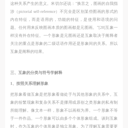
这种关系产生的意义。米切尔还说：“换言之，图画的自我指
涉（pictorial self-reference）不完全是区别某些图画的形式的
内在特征，而是语用的，功能的特征，是使用和语境的问
题。任何用来反映图画本质的图画都是元图画。”[28]互象一
样没有外在特征。一个形象是元图画还是互象取决于阐释者
关注的重点是形象的二级话语作用还是形象间的关系。所以
互象是阐释的结果。
三、互象的分类与符号学解释
1、按照关系理解形象
把形象看做互象是把形象看做处于与其他形象的关系中。互
象的纷繁现象和复杂关系不是挪用或原创之类形象的私有制
所能理解。像文本一样，形象不以画框为界。一个形象不等
于一件作品。一个形象可以由多个个体形象组成。谈到互象
时，作为互象的个体形象是独立形象。为了理解互象需要更