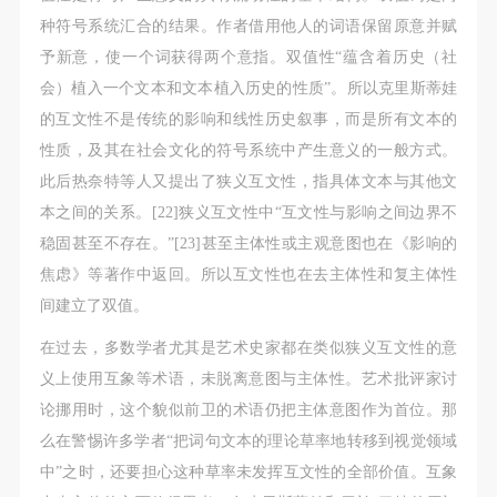
种符号系统汇合的结果。作者借用他人的词语保留原意并赋
予新意，使一个词获得两个意指。双值性“蕴含着历史（社
会）植入一个文本和文本植入历史的性质”。所以克里斯蒂娃
的互文性不是传统的影响和线性历史叙事，而是所有文本的
性质，及其在社会文化的符号系统中产生意义的一般方式。
此后热奈特等人又提出了狭义互文性，指具体文本与其他文
本之间的关系。[22]狭义互文性中“互文性与影响之间边界不
稳固甚至不存在。”[23]甚至主体性或主观意图也在《影响的
焦虑》等著作中返回。所以互文性也在去主体性和复主体性
间建立了双值。
在过去，多数学者尤其是艺术史家都在类似狭义互文性的意
义上使用互象等术语，未脱离意图与主体性。艺术批评家讨
论挪用时，这个貌似前卫的术语仍把主体意图作为首位。那
么在警惕许多学者“把词句文本的理论草率地转移到视觉领域
中”之时，还要担心这种草率未发挥互文性的全部价值。互象