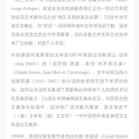
（1）、甲方为本协议中的肖像权人，自愿将自己的
（1）、甲方为本协议中的肖像权人，自愿将自己的
（1）、甲方为本协议中的肖像权人，自愿将自己的
image dialogue）表述波洛克的抽象表现主义与一些古巴和尼
肖像权许可乙方作符合本协议约定和法律规定的用
肖像权许可乙方作符合本协议约定和法律规定的用
肖像权许可乙方作符合本协议约定和法律规定的用
加拉瓜艺术家作品之间“相互关系的复杂反讽”。[2]文中未引
途。
途。
途。
述互文概念，但“对话”一词说明作者对文学理论的了解。该术
（2）、乙方中央美术学院美术馆是一所具有标志
（2）、乙方中央美术学院美术馆是一所具有标志
（2）、乙方中央美术学院美术馆是一所具有标志
语虽在克雷文的文中作用重要，但仍未被艺术史和艺术批评
性、专业性、国际化的现代公共美术馆。中央美术学
性、专业性、国际化的现代公共美术馆。中央美术学
性、专业性、国际化的现代公共美术馆。中央美术学
界广泛知晓，仍是个人术语。
院美术馆与时代同行，努力塑造一个开放、自由、学
院美术馆与时代同行，努力塑造一个开放、自由、学
院美术馆与时代同行，努力塑造一个开放、自由、学
术的空间氛围，竭诚与各单位、企业、机构、艺术家
术的空间氛围，竭诚与各单位、企业、机构、艺术家
术的空间氛围，竭诚与各单位、企业、机构、艺术家
对传播该词最重要的文本是1997年英国法语教授让·达菲
和观众进行良好互动。以学院的学术研究为基础，积
和观众进行良好互动。以学院的学术研究为基础，积
和观众进行良好互动。以学院的学术研究为基础，积
（Jean Duffy）的《克劳德·西蒙，朱安·米罗和互象》
极策划国际、国内多视角、多领域的展览、论坛及公
极策划国际、国内多视角、多领域的展览、论坛及公
极策划国际、国内多视角、多领域的展览、论坛及公
（Claude Simon, Joan Miró et l’interimage）。文中证明法国小
共教育活动，为美院师生、中外艺术家以及社会公众
共教育活动，为美院师生、中外艺术家以及社会公众
共教育活动，为美院师生、中外艺术家以及社会公众
说家西蒙（1913－2005）的小说的很多细节源于米罗的绘
提供一个交流、学习、展示的平台。作为一家公益性
提供一个交流、学习、展示的平台。作为一家公益性
提供一个交流、学习、展示的平台。作为一家公益性
画。达菲认为这些互象成了西蒙唤起和保存个人的西班牙记
单位，其开展的公共教育活动以学术性和公益性为
单位，其开展的公共教育活动以学术性和公益性为
单位，其开展的公共教育活动以学术性和公益性为
忆形象的媒介。[3]该文未明确阐述互象的定义，但其首次把
主。
主。
主。
互象放在标题中，这对推广该词极为重要。该文发表于
（3）、乙方为甲方拍摄中央美术学院公共教育部所
（3）、乙方为甲方拍摄中央美术学院公共教育部所
（3）、乙方为甲方拍摄中央美术学院公共教育部所
《（诸）文本和（诸）互文性》一书中说明作者是参照互文
有公教活动。
有公教活动。
有公教活动。
性提出互象的。
二、拍摄内容、使用形式、使用地域范围
二、拍摄内容、使用形式、使用地域范围
二、拍摄内容、使用形式、使用地域范围
1998年，美国印第安裔学者杰拉尔德·维兹诺（Gerald Robert