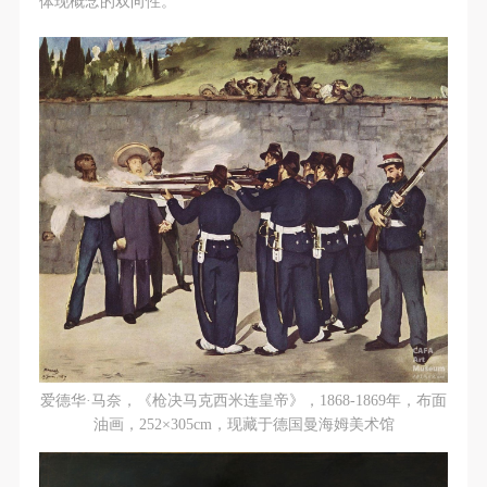
体现概念的双向性。
爱德华·马奈，《枪决马克西米连皇帝》，1868-1869年，布面
油画，252×305cm，现藏于德国曼海姆美术馆