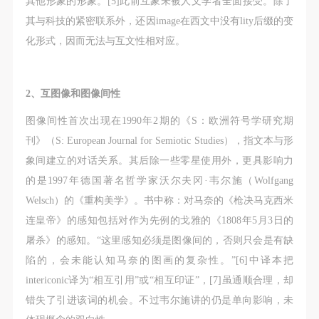
其他形象的形象。[5]此前互象未被人文学者全面接受。除了
附则
附则
附则
其与科技的紧密联系外，还因image在西文中没有lity后缀的变
（1）、本协议未尽事宜，经双方友好协商后可作为
（1）、本协议未尽事宜，经双方友好协商后可作为
（1）、本协议未尽事宜，经双方友好协商后可作为
化形式，因而无法与互文性相对应。
本协议的补充协议，并不得违反相关法律法规规定。
本协议的补充协议，并不得违反相关法律法规规定。
本协议的补充协议，并不得违反相关法律法规规定。
（2）、本协议自甲乙双方签字（盖章）、勾选之日
（2）、本协议自甲乙双方签字（盖章）、勾选之日
（2）、本协议自甲乙双方签字（盖章）、勾选之日
起生效。
起生效。
起生效。
2、互图像和图像间性
（3）、本协议包括纸质档和电子档，纸质档—式二
（3）、本协议包括纸质档和电子档，纸质档—式二
（3）、本协议包括纸质档和电子档，纸质档—式二
图像间性首次出现在1990年2期的《S：欧洲符号学研究期
份，甲乙双方各执一份，均具有同等法律效力。
份，甲乙双方各执一份，均具有同等法律效力。
份，甲乙双方各执一份，均具有同等法律效力。
刊》（S: European Journal for Semiotic Studies），指文本与形
活动参与者意味着接受并承担本协议的全部义务，未
活动参与者意味着接受并承担本协议的全部义务，未
活动参与者意味着接受并承担本协议的全部义务，未
象间建立的对话关系。其后除一些零星使用外，更具影响力
同意者意味着放弃参加此次活动的权利。凡参加这次
同意者意味着放弃参加此次活动的权利。凡参加这次
同意者意味着放弃参加此次活动的权利。凡参加这次
的是1997年德国著名哲学家沃尔夫冈·韦尔施（Wolfgang
活动前，必须事先与自己的家属沟通，取得家属同
活动前，必须事先与自己的家属沟通，取得家属同
活动前，必须事先与自己的家属沟通，取得家属同
Welsch）的《重构美学》。书中称：对马奈的《枪决马克西米
意，同时知晓并同意本免责声明。参加者签名/勾选
意，同时知晓并同意本免责声明。参加者签名/勾选
意，同时知晓并同意本免责声明。参加者签名/勾选
连皇帝》的感知包括对作为先例的戈雅的《1808年5月3日的
后，视作其家属也已知晓并同意。
后，视作其家属也已知晓并同意。
后，视作其家属也已知晓并同意。
屠杀》的感知。“这里感知必须是图像间的，否则只会是有缺
我已认真阅读上述条款，并且同意。
我已认真阅读上述条款，并且同意。
我已认真阅读上述条款，并且同意。
陷的，会未能认知马奈的图画的复杂性。”[6]中译本把
intericonic译为“相互引用”或“相互印证”，[7]虽通顺合理，却
错失了引进该词的机会。不过韦尔施讲的仍是单向影响，未