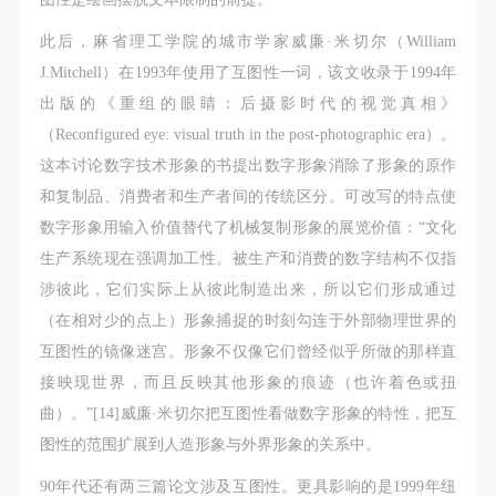
此后，麻省理工学院的城市学家威廉·米切尔（William
J.Mitchell）在1993年使用了互图性一词，该文收录于1994年
出版的《重组的眼睛：后摄影时代的视觉真相》
（Reconfigured eye: visual truth in the post-photographic era）。
这本讨论数字技术形象的书提出数字形象消除了形象的原作
和复制品、消费者和生产者间的传统区分。可改写的特点使
数字形象用输入价值替代了机械复制形象的展览价值：“文化
生产系统现在强调加工性。被生产和消费的数字结构不仅指
涉彼此，它们实际上从彼此制造出来，所以它们形成通过
（在相对少的点上）形象捕捉的时刻勾连于外部物理世界的
互图性的镜像迷宫。形象不仅像它们曾经似乎所做的那样直
接映现世界，而且反映其他形象的痕迹（也许着色或扭
曲）。”[14]威廉·米切尔把互图性看做数字形象的特性，把互
图性的范围扩展到人造形象与外界形象的关系中。
90年代还有两三篇论文涉及互图性。更具影响的是1999年纽