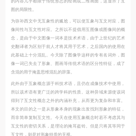
的内容几乎都限于传统形态的绘画或二维画面，这显示了互
图的局限性。
为弥补西文中无互象性的尴尬，可以使互象与互文对应，图
像间性与互文性对应。之所以不提倡用互图像或图像间的概
念，是由于中文图像一词本是技术术语，由于上世纪的艺术
史翻译者为区别于前人才将其用于艺术，之后国内的使用在
此基础上十分混乱。今天除了图像学这样的专有名词外，图
像一词已失去了形象、图画等传统术语的区分性特征，成了
含混的用于掩盖思维混乱的辞藻。
此外由于互象概念源于科技术语，且仍在成像技术中使用，
所以该术语有更广泛的跨学科的性质。这种异域来源使该词
得到了互文性概念之外的内涵补充，从而更为复杂和丰富。
本文的目的之一是从形象本身的现象出发找到形象的特征，
而非简单复制互文性。今天在使用互象概念时若不考虑其与
互文性的密切关系，是理论的掩耳盗铃。但是只将其等同于
互文性，则是对形象特质的无视。