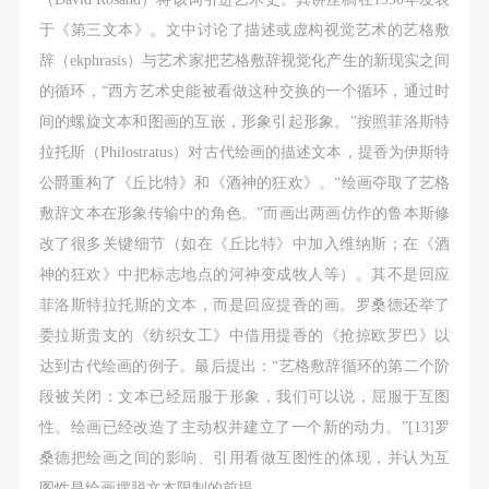
于《第三文本》。文中讨论了描述或虚构视觉艺术的艺格敷
辞（ekphrasis）与艺术家把艺格敷辞视觉化产生的新现实之间
的循环，“西方艺术史能被看做这种交换的一个循环，通过时
间的螺旋文本和图画的互嵌，形象引起形象。”按照菲洛斯特
拉托斯（Philostratus）对古代绘画的描述文本，提香为伊斯特
公爵重构了《丘比特》和《酒神的狂欢》。“绘画夺取了艺格
敷辞文本在形象传输中的角色。”而画出两画仿作的鲁本斯修
改了很多关键细节（如在《丘比特》中加入维纳斯；在《酒
神的狂欢》中把标志地点的河神变成牧人等）。其不是回应
菲洛斯特拉托斯的文本，而是回应提香的画。罗桑德还举了
委拉斯贵支的《纺织女工》中借用提香的《抢掠欧罗巴》以
达到古代绘画的例子。最后提出：“艺格敷辞循环的第二个阶
段被关闭：文本已经屈服于形象，我们可以说，屈服于互图
性。绘画已经改造了主动权并建立了一个新的动力。”[13]罗
桑德把绘画之间的影响、引用看做互图性的体现，并认为互
图性是绘画摆脱文本限制的前提。