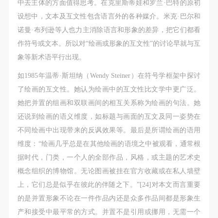
中去主体的方面值得思考。在克里斯蒂娃和罗兰·巴特的原初
设想中，文本及互文性包含语言外的各种媒介。米克·巴尔和
诺曼·布列逊等人也力主消除语言和形象的差异，把它们都看
作符号或文本。所以对“绘画或形象的互文性”的讨论早就与互
象等新术语平行出现。
如1985年温蒂·斯坦纳（Wendy Steiner）在符号学框架中探讨
了绘画的互文性。她认为绘画中的互文性比文学中更广泛。
她把并置的组画和双联画间的相互关系称为绘画的句法。她
还说到绘画的语义维度，如标题与画面的互文及同一姿势在
不同绘画中出现带来的反讽效果等。最后是所谓绘画的语用
维度：“绘画几乎总是在其他绘画的语境之中被观看，通常根
据时代，门类，一个人的全部作品，风格，或主题的艺术史
概念组织的博物馆。无论图画被挂在官方收藏或在私人墙壁
上，它们总是似乎在彼此的伴随之下。”[24]对本文而言重要
的是并置形象不论在一件作品内还是众多作品间都是形象生
产和接受中最平常的方式。并置不是引用或挪用，无需一个