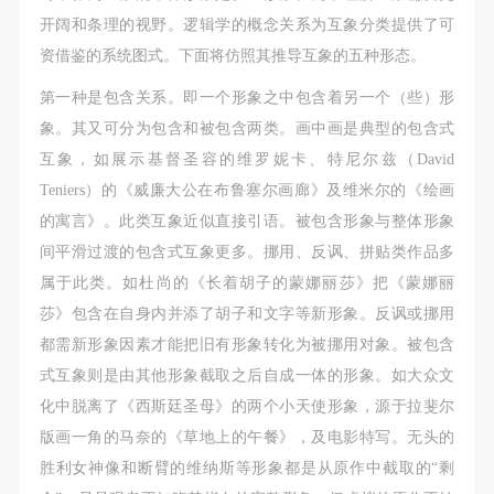
开阔和条理的视野。逻辑学的概念关系为互象分类提供了可
资借鉴的系统图式。下面将仿照其推导互象的五种形态。
第一种是包含关系。即一个形象之中包含着另一个（些）形
象。其又可分为包含和被包含两类。画中画是典型的包含式
互象，如展示基督圣容的维罗妮卡、特尼尔兹（David
Teniers）的《威廉大公在布鲁塞尔画廊》及维米尔的《绘画
的寓言》。此类互象近似直接引语。被包含形象与整体形象
间平滑过渡的包含式互象更多。挪用、反讽、拼贴类作品多
属于此类。如杜尚的《长着胡子的蒙娜丽莎》把《蒙娜丽
莎》包含在自身内并添了胡子和文字等新形象。反讽或挪用
都需新形象因素才能把旧有形象转化为被挪用对象。被包含
式互象则是由其他形象截取之后自成一体的形象。如大众文
化中脱离了《西斯廷圣母》的两个小天使形象，源于拉斐尔
版画一角的马奈的《草地上的午餐》，及电影特写。无头的
胜利女神像和断臂的维纳斯等形象都是从原作中截取的“剩