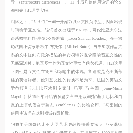
异”（interpicture differences）。[11]其后几篇使用该词的论文
都相关于心理学实验。
相比之下，“互图性”一词一开始就以互文性为原型，因而出现
时间晚于互文性。该词首次出现于1979年，哥伦比亚大学法
语系教授利昂·塞缪尔·鲁迪兹（Leon Samuel Roudiez）在一篇
论法国小说家米歇尔·布托尔（Michel Butor）与毕加索作品关
系的文中提到布托尔描述的裸女模特的视像隐喻着互文性的
无底深渊时，把互图性作为互文性更恰当的替代词。[12]这里
互图性是互文性在绘画和隐喻中的体现。鲁迪兹是克里斯蒂
娃的英语译者。他对互文性的转换不足为奇。法国的英语文
学教授和莎士比亚戏剧专家让·玛丽·马奎因（Jean-Marie
Maguin）从1986年开始的多篇文章中用该词指“基于记忆和自
反的上演或借自于徽志（emblems）的比喻仓库。”马奎因的
使用使该词在戏剧领域有限扩散。
1989年美国哥伦比亚大学艺术史教授提香专家大卫·罗桑德
（David Rosand）将该词引进艺术史。其讲座稿在1990年发表