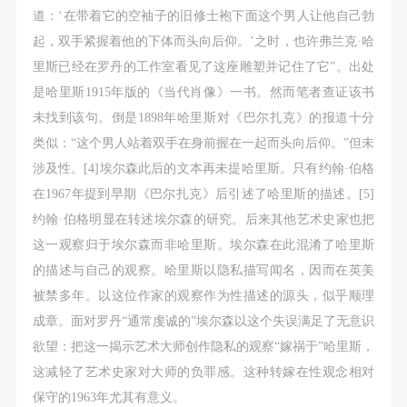
道：‘在带着它的空袖子的旧修士袍下面这个男人让他自己勃
起，双手紧握着他的下体而头向后仰。’之时，也许弗兰克·哈
里斯已经在罗丹的工作室看见了这座雕塑并记住了它”。出处
是哈里斯1915年版的《当代肖像》一书。然而笔者查证该书
未找到该句。倒是1898年哈里斯对《巴尔扎克》的报道十分
类似：“这个男人站着双手在身前握在一起而头向后仰。”但未
涉及性。[4]埃尔森此后的文本再未提哈里斯。只有约翰·伯格
在1967年提到早期《巴尔扎克》后引述了哈里斯的描述。[5]
约翰·伯格明显在转述埃尔森的研究。后来其他艺术史家也把
这一观察归于埃尔森而非哈里斯。埃尔森在此混淆了哈里斯
的描述与自己的观察。哈里斯以隐私描写闻名，因而在英美
被禁多年。以这位作家的观察作为性描述的源头，似乎顺理
成章。面对罗丹“通常虔诚的”埃尔森以这个失误满足了无意识
欲望：把这一揭示艺术大师创作隐私的观察“嫁祸于”哈里斯，
这减轻了艺术史家对大师的负罪感。这种转嫁在性观念相对
保守的1963年尤其有意义。