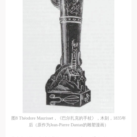
图8 Théodore Maurisset，《巴尔扎克的手杖》，木刻，1835年
后（原作为Jean-Pierre Dantan的雕塑漫画）