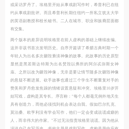
或采访罗丹了。埃格里开始从事戏剧写作时，希普利已在纽
约从事戏剧批评。而且希普利长期任纽约一所私立犹太大学
的英语副教授和校长秘书。二人在城市、职业和族裔层面都
有交集。
两个版本的差异说明埃格里在前人虚构的基础上继续改编。
这并非该书首次发明历史。自序开篇讲了希腊古典时期一个
年轻人为出名多次砸毁亵渎神像的故事。此故事的历史原型
显然是黑若斯达特斯为出名焚毁以弗所的阿尔忒弥斯女神
庙。之所以改为砸毁神像，无非是要让情节随多次砸毁神像
的悬疑不断进展。砍手故事也通过三个学生不断重复对手的
赞美和罗丹愈发焦躁的情绪设置悬疑和冲突。埃格里10岁开
始写戏，虚构是其专长。序言称：“每个人都毫无例外地天生
具有创造力，而他必须找到机会表达自我。假如巴尔扎克、
莫泊桑、欧亨利没有学会写作，他们一定会变成说谎成癖的
人，而非伟大的作家。”不过无法指责埃格里说谎。因为他从
没说自己在写历史。书的主题是戏剧写作，虚构是题中应有