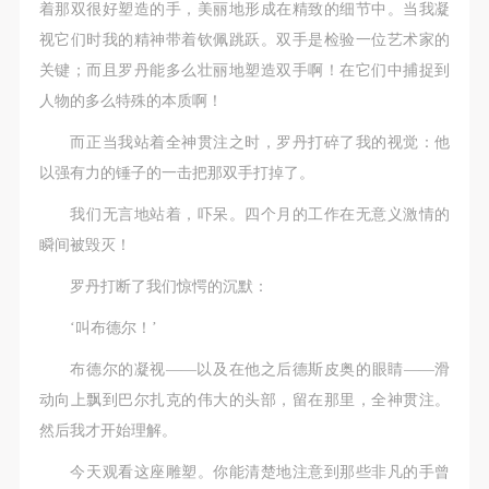
着那双很好塑造的手，美丽地形成在精致的细节中。当我凝
视它们时我的精神带着钦佩跳跃。双手是检验一位艺术家的
关键；而且罗丹能多么壮丽地塑造双手啊！在它们中捕捉到
人物的多么特殊的本质啊！
而正当我站着全神贯注之时，罗丹打碎了我的视觉：他
以强有力的锤子的一击把那双手打掉了。
我们无言地站着，吓呆。四个月的工作在无意义激情的
瞬间被毁灭！
罗丹打断了我们惊愕的沉默：
‘叫布德尔！’
布德尔的凝视——以及在他之后德斯皮奥的眼睛——滑
动向上飘到巴尔扎克的伟大的头部，留在那里，全神贯注。
然后我才开始理解。
今天观看这座雕塑。你能清楚地注意到那些非凡的手曾