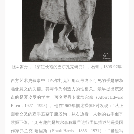
图4 罗丹，《穿短长袍的巴尔扎克研究》，石膏，1896-97年
西方艺术史叙事中《巴尔扎克》那双最终不可见的手是解释
雕像意义的关键。其与作为创造力的性相关。最早提出该观
点的是夏皮罗的学生，著名罗丹专家埃尔森（Albert Edward
Elsen，1927—1995）。他在1963年描述裸体F时发现：“从正
面看交叉的双手遮蔽了腹股沟，从右边看，人物的右手似乎
紧握下体。”[3]有趣的是埃尔森称最早进行类似描述的是美国
作家弗兰克·哈里斯（Frank Harris，1856—1931）：“当他写