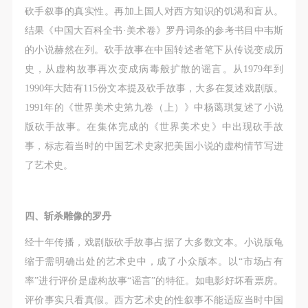
砍手叙事的真实性。再加上国人对西方知识的饥渴和盲从。
结果《中国大百科全书·美术卷》罗丹词条的参考书目中韦斯
的小说赫然在列。砍手故事在中国转述者笔下从传说变成历
史，从虚构故事再次变成病毒般扩散的谣言。从1979年到
1990年大陆有115份文本提及砍手故事，大多在复述戏剧版。
1991年的《世界美术史第九卷（上）》中杨蔼琪复述了小说
版砍手故事。在集体完成的《世界美术史》中出现砍手故
事，标志着当时的中国艺术史家把美国小说的虚构情节写进
了艺术史。
四、斩杀雕像的罗丹
经十年传播，戏剧版砍手故事占据了大多数文本。小说版龟
缩于需明确出处的艺术史中，成了小众版本。以“市场占有
率”进行评价是虚构故事“谣言”的特征。如电影好坏看票房。
评价事实只看真假。西方艺术史的性叙事不能适应当时中国