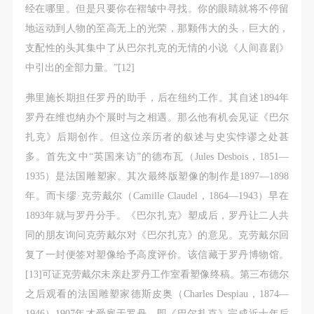
经在哪里。但是只要你在褶皱中寻找。你的眼睛就将不停留
地运动到人物的至高无上的光荣，那颗伟大的头，巨大的，
支配性的头其集中了从巴尔扎克的无情的小说《人间喜剧》
中引出的全部力量。”[12]
弗里施长期担任罗丹的助手，后在纽约工作。其自述1894年
罗丹在维也纳办个展时与之相遇。那么他有机会见证《巴尔
扎克》后期创作。但这位亲历者的叙述与史实悖谬之处甚
多。首先文中“英国来访”的德布瓦（Jules Desbois，1851—
1935）是法国雕塑家。其次最终版塑像的制作是1897—1898
年。而卡缪·克劳戴尔（Camille Claudel，1864—1943）早在
1893年就与罗丹分手。《巴尔扎克》塑成后，罗丹让二人共
同的朋友询问克劳戴尔对《巴尔扎克》的意见。克劳戴尔回
复了一封便签对塑像给予高度评价。该信藏于罗丹博物馆。
[13]可证克劳戴尔未亲赴罗丹工作室看塑像终稿。第三布德尔
之后观看的法国雕塑家德斯皮奥（Charles Despiau，1874—
1946）1907年才受雇于罗丹。即《巴尔扎克》完成近十年后