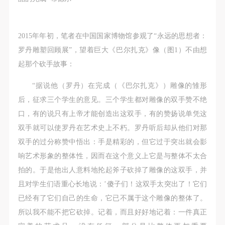
第一条
第一条
第一条
本次活动公平公正、自愿参加与退出、风险与责任自
本次活动公平公正、自愿参加与退出、风险与责任自
本次活动公平公正、自愿参加与退出、风险与责任自
负的原则。但活动有风险，参加者应有必要的风险意
负的原则。但活动有风险，参加者应有必要的风险意
负的原则。但活动有风险，参加者应有必要的风险意
2015年年初，笔者在中国国家博物馆参观了“永远的思想者：
识。
识。
识。
罗丹雕塑回顾展”，望着巨大《巴尔扎克》像（图1）不由想
第二条
第二条
第二条
起那个砍手故事：
参加本次活动者必须遵守中华人民共和国的相关法
参加本次活动者必须遵守中华人民共和国的相关法
参加本次活动者必须遵守中华人民共和国的相关法
“据说他（罗丹）在完成（《巴尔扎克》）雕像的雏形
律、法规，必须遵循道德和社会公德规范，并应该具
律、法规，必须遵循道德和社会公德规范，并应该具
律、法规，必须遵循道德和社会公德规范，并应该具
后，征求三个学生的意见。三个学生都对雕像的双手赞不绝
备以人为本、团结友爱、互相帮助和助人为乐的良好
备以人为本、团结友爱、互相帮助和助人为乐的良好
备以人为本、团结友爱、互相帮助和助人为乐的良好
口，有的说只有上帝才能创造出这双手，有的赞扬说单凭这
品质。
品质。
品质。
双手就可以使罗丹在艺术史上不朽。罗丹听后却从他们对那
第三条
第三条
第三条
双手的过分称赞中悟出：手是精彩的，但它过于突出就会影
参加本次活动人员应该是成年人（具有完全民事行为
参加本次活动人员应该是成年人（具有完全民事行为
参加本次活动人员应该是成年人（具有完全民事行为
响艺术形象的整体性，因而在这个意义上它是与整体不太合
能力的人，18周岁以上）未成年人必须在成年人的陪
能力的人，18周岁以上）未成年人必须在成年人的陪
能力的人，18周岁以上）未成年人必须在成年人的陪
拍的。于是他出人意料地抡起斧子砍掉了雕像的这双手，并
同下参观。
同下参观。
同下参观。
且对学生们语重心长地说：’傻子们！这双手太突出了！它们
第四条
第四条
第四条
已经有了它们自己的生命，它已不属于这个雕像的整体了。
参加活动者在此次活动期间的人身安全责任自负。鼓
参加活动者在此次活动期间的人身安全责任自负。鼓
参加活动者在此次活动期间的人身安全责任自负。鼓
所以我不能不把它砍掉。记着，而且好好地记着：一件真正
励参加者自行购买人身安全保险。活动中一旦出现事
励参加者自行购买人身安全保险。活动中一旦出现事
励参加者自行购买人身安全保险。活动中一旦出现事