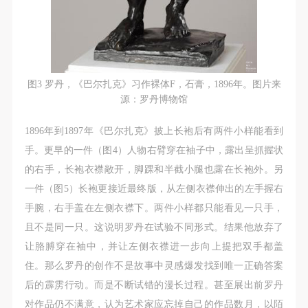
图3 罗丹，《巴尔扎克》习作裸体F，石膏，1896年。图片来
源：罗丹博物馆
1896年到1897年《巴尔扎克》披上长袍后有两件小样能看到
手。更早的一件（图4）人物右臂穿在袖子中，露出呈抓握状
的右手，长袍衣襟敞开，脚踝和半截小腿也露在长袍外。另
一件（图5）长袍更接近最终版，从左侧衣襟伸出的左手握右
手腕，右手盖在左侧衣襟下。两件小样都只能看见一只手，
且不是同一只。这说明罗丹在试验不同形式。结果他放弃了
让胳膊穿在袖中，并让左侧衣襟进一步向上提把双手都盖
住。那么罗丹的创作不是故事中灵感爆发找到唯一正确答案
后的霹雳行动。而是不断试错的漫长过程。甚至展出前罗丹
对作品仍不满意，认为艺术家应忘掉自己的作品数月，以陌