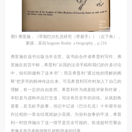
图9 弗里施，《早期巴尔扎克研究（带着手）》（左下角），
素描，采自Auguste Rodin: a biography，p.216
弗里施在该书出版当年去世。该书由合作者希普利写作。弗
里施在前言中称，希普利“从我的法语手稿和我们的许多讨论
中，组织和建构了这本书”；而且希普利“通过他的理解的阐
释”把罗丹的精神传达出来。可见希普利写作时加入了自己的
理解，有一定的自由发挥。希普利作为戏剧批评家和作家，
本职是与虚构作品打交道，却没有历史学的训练。从戏剧角
度看，若无砍手故事，传记中记述《巴尔扎克》十年艰辛创
作过程的一章在结尾就缺少高潮。为弥补故事的平淡，希普
利一时技痒编出了这一情节是完全可能的。前述超时空聚会
更像非亲历者根据散乱材料拼凑的结果。