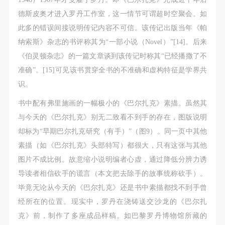
德斯皮奥才进入罗丹工作室，这一情节可谓超时空聚会。如
此多的错误间接说明传记内容不可信。该传记出版当年《帕
纳索斯》杂志的书评称其为“一部小说（Novel）”[14]。后来
《伯灵顿杂志》的一篇文章谈到该传记时称其“已经播撒了不
准确”。[15]可见该书贯穿全书的不准确和虚构特征是学界共
识。
书中配有弗里施画的一幅极小的《巴尔扎克》素描。虽然其
与今天的《巴尔扎克》别无二致看不到手的存在，图版说明
却标为“早期巴尔扎克研究（有手）”（图9）。同一页中其他
素描（如《巴尔扎克》头部特写）都很大，只有这张与其他
图片不成比例。故意缩小说明编者心虚，通过降低分辨力诱
导读者相信砍手的谎言（本文把去除手的故事统称砍手）。
毕竟无论从今天的《巴尔扎克》还是书中素描都找不到手曾
经所在的位置。现实中，罗丹在浇铸送交沙龙的《巴尔扎
克》前，制作了多座成品样稿。如巴黎罗丹博物馆所藏的