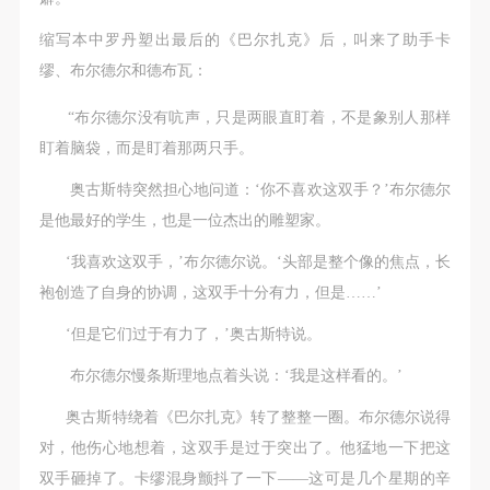
缩写本中罗丹塑出最后的《巴尔扎克》后，叫来了助手卡
缪、布尔德尔和德布瓦：
“布尔德尔没有吭声，只是两眼直盯着，不是象别人那样
盯着脑袋，而是盯着那两只手。
奥古斯特突然担心地问道：‘你不喜欢这双手？’布尔德尔
是他最好的学生，也是一位杰出的雕塑家。
‘我喜欢这双手，’布尔德尔说。‘头部是整个像的焦点，长
袍创造了自身的协调，这双手十分有力，但是……’
‘但是它们过于有力了，’奥古斯特说。
布尔德尔慢条斯理地点着头说：‘我是这样看的。’
奥古斯特绕着《巴尔扎克》转了整整一圈。布尔德尔说得
对，他伤心地想着，这双手是过于突出了。他猛地一下把这
双手砸掉了。卡缪混身颤抖了一下——这可是几个星期的辛