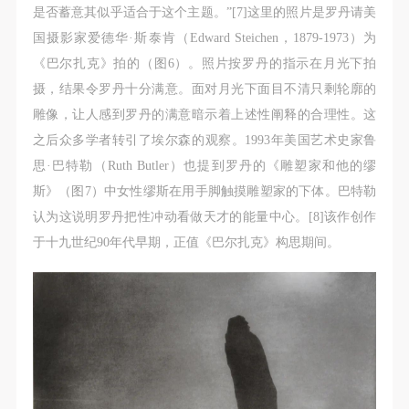
是否蓄意其似乎适合于这个主题。”[7]这里的照片是罗丹请美
国摄影家爱德华·斯泰肯（Edward Steichen，1879-1973）为
《巴尔扎克》拍的（图6）。照片按罗丹的指示在月光下拍
摄，结果令罗丹十分满意。面对月光下面目不清只剩轮廓的
雕像，让人感到罗丹的满意暗示着上述性阐释的合理性。这
之后众多学者转引了埃尔森的观察。1993年美国艺术史家鲁
思·巴特勒（Ruth Butler）也提到罗丹的《雕塑家和他的缪
斯》（图7）中女性缪斯在用手脚触摸雕塑家的下体。巴特勒
认为这说明罗丹把性冲动看做天才的能量中心。[8]该作创作
于十九世纪90年代早期，正值《巴尔扎克》构思期间。