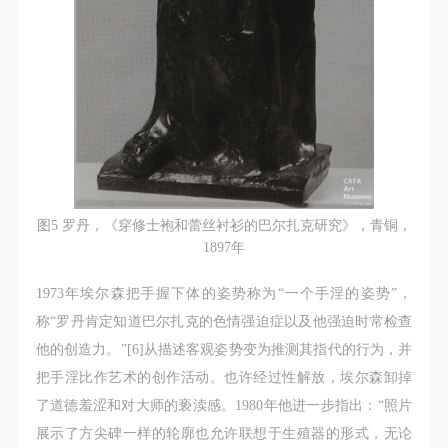
图5 罗丹，《穿修士袍和蕾丝衬衫的巴尔扎克研究》，青铜，
1897年
1973年埃尔森把手握下体的姿势称为“一个手淫的姿势”，
称“罗丹肯定知道巴尔扎克的色情强迫症以及他强迫时常检查
他的创造力。”[6]从描述客观姿势变为推测其指代的行为，并
把手淫比作艺术的创作活动。也许经过性解放，埃尔森卸掉
了道德羞涩和对大师的亵渎感。1980年他进一步指出：“照片
展示了方尖碑一样的轮廓也允许联想于生殖器的形式，无论