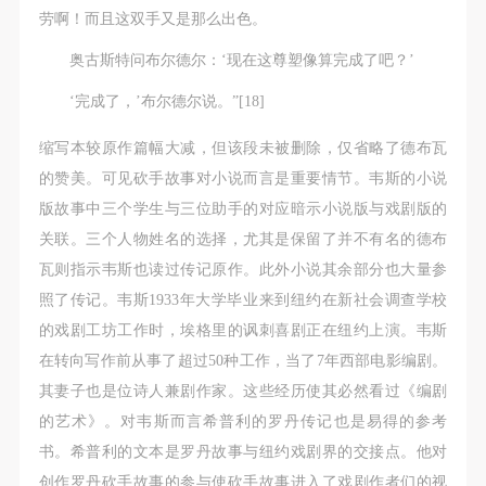
劳啊！而且这双手又是那么出色。
奥古斯特问布尔德尔：‘现在这尊塑像算完成了吧？’
‘完成了，’布尔德尔说。”[18]
缩写本较原作篇幅大减，但该段未被删除，仅省略了德布瓦
的赞美。可见砍手故事对小说而言是重要情节。韦斯的小说
版故事中三个学生与三位助手的对应暗示小说版与戏剧版的
关联。三个人物姓名的选择，尤其是保留了并不有名的德布
瓦则指示韦斯也读过传记原作。此外小说其余部分也大量参
照了传记。韦斯1933年大学毕业来到纽约在新社会调查学校
的戏剧工坊工作时，埃格里的讽刺喜剧正在纽约上演。韦斯
在转向写作前从事了超过50种工作，当了7年西部电影编剧。
其妻子也是位诗人兼剧作家。这些经历使其必然看过《编剧
的艺术》。对韦斯而言希普利的罗丹传记也是易得的参考
书。希普利的文本是罗丹故事与纽约戏剧界的交接点。他对
创作罗丹砍手故事的参与使砍手故事进入了戏剧作者们的视