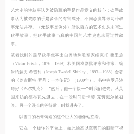
艺术史的性叙事认为被隐藏的手是作品意义的核心；砍手故
事认为被去除的手是多余的有害成分。不同态度导致两种叙
事无法共存。（元叙事是例外）所以西方的艺术史从未写过
砍手故事，把砍手故事当真的中国的艺术史也未写过性叙
事。
笔者找到的最早砍手叙事出自奥地利雕塑家维克托·弗里施
（Victor Frisch，1876—1939）和美国戏剧批评家和作家、编
辑约瑟夫·希普利（Joseph Twadell Shipley，1893—1988）合著
的《奥古斯特·罗丹：一本传记》（1939年）。书中称罗丹浇
铸好《巴尔扎克》，
“然后，他一个接一个叫我们进去。从英
国来访的德布瓦先进去，在一段时间后卡缪·克劳戴尔被召
唤。另一个漫长的等待后，叫我进去了。
以雪白的石膏铸造的这个巨大的雕像站立着。
它在一个旋转的平台上，如此抬高以至我们的眼睛平视