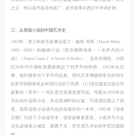
之义。所以该书虽流传甚广，砍手故事在西文中并未扩散。
三、从美国小说到中国艺术史
1963年，第三种砍手故事出现了：戴维·韦斯（David Weiss，
1909—2002）的畅销小说《我赤裸裸地来：一本罗丹的小
说》（Naked Came I: A Novel of Rodin）。这并非偶然。20世
纪50年代中期欧美重新燃起了对罗丹的热情。1963年在巴
黎、纽约都举办了罗丹作品展。现代艺术博物馆举办的伟大
的罗丹回顾展使这种流行达到了高潮。[17]埃尔森首次提出性
叙事的《罗丹》一书正是为该展览撰写的。韦斯从1959年后
开始创作这部小说
，并在高潮时刻出版，可谓成功蹭上了热
度。因而这部小说成为他卖得最好的一本书。1965年《读者
文摘》刊发了小说缩写本，使该故事更普及。小说作为大众
文化必须老少咸宜，寓教于乐，而无需艺术史的学究式窥阴
癖。