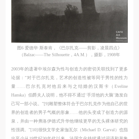
图6 爱德华·斯泰肯，《巴尔扎克——剪影，凌晨四点》
（Balzac——The Silhouette，4A.M.），摄影，1908年
2003年的遗著中埃尔森为性与创造力的密切关联找到了更多
论据：“对于巴尔扎克，艺术的创造性被等同于男性的性力
量……巴尔扎克对他后来与之结婚的汉斯卡（Eveline
Hanska）伯爵夫人说明，他不得不通过‘手淫他的大脑’激发自
己写一部小说。”[9]雕塑整体符合于巴尔扎克作为他自己的世
界的创造者的男子气概的形象……他的头变成了创造力的源
泉，并由一种弗洛伊德式升华他继续更早的无头裸体研究的
性强调。”[10]很快文学史家伽瓦尔（Michael D. Garval）也指
出至少从19世纪30年代以来，法国文化持续通过词语和形象