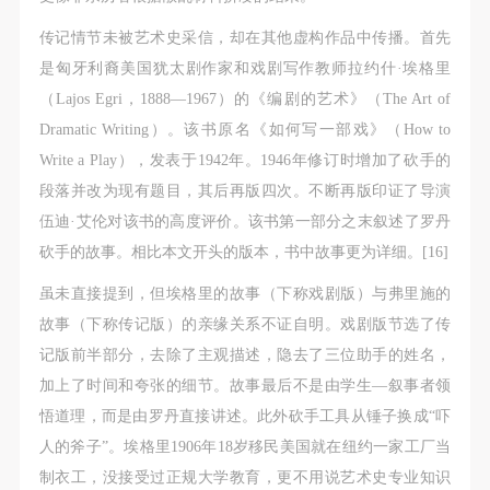
传记情节未被艺术史采信，却在其他虚构作品中传播。首先
是匈牙利裔美国犹太剧作家和戏剧写作教师拉约什·埃格里
（Lajos Egri，1888—1967）的《编剧的艺术》（The Art of
Dramatic Writing）。该书原名《如何写一部戏》（How to
Write a Play），发表于1942年。1946年修订时增加了砍手的
段落并改为现有题目，其后再版四次。不断再版印证了导演
伍迪·艾伦对该书的高度评价。该书第一部分之末叙述了罗丹
砍手的故事。相比本文开头的版本，书中故事更为详细。[16]
虽未直接提到，但埃格里的故事（下称戏剧版）与弗里施的
故事（下称传记版）的亲缘关系不证自明。戏剧版节选了传
记版前半部分，去除了主观描述，隐去了三位助手的姓名，
加上了时间和夸张的细节。故事最后不是由学生—叙事者领
悟道理，而是由罗丹直接讲述。此外砍手工具从锤子换成“吓
人的斧子”。埃格里1906年18岁移民美国就在纽约一家工厂当
制衣工，没接受过正规大学教育，更不用说艺术史专业知识