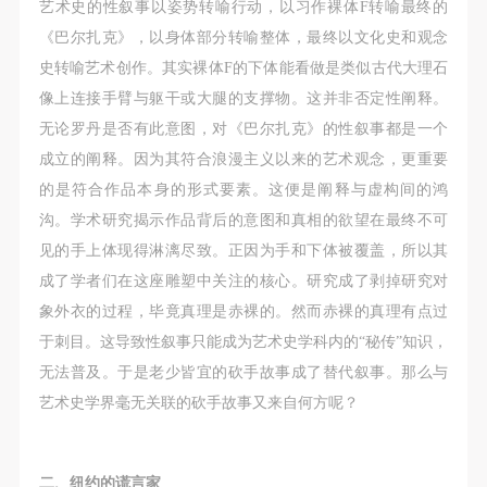
艺术史的性叙事以姿势转喻行动，以习作裸体F转喻最终的
《巴尔扎克》，以身体部分转喻整体，最终以文化史和观念
史转喻艺术创作。其实裸体F的下体能看做是类似古代大理石
像上连接手臂与躯干或大腿的支撑物。这并非否定性阐释。
无论罗丹是否有此意图，对《巴尔扎克》的性叙事都是一个
成立的阐释。因为其符合浪漫主义以来的艺术观念，更重要
的是符合作品本身的形式要素。这便是阐释与虚构间的鸿
沟。学术研究揭示作品背后的意图和真相的欲望在最终不可
见的手上体现得淋漓尽致。正因为手和下体被覆盖，所以其
成了学者们在这座雕塑中关注的核心。研究成了剥掉研究对
象外衣的过程，毕竟真理是赤裸的。然而赤裸的真理有点过
于刺目。这导致性叙事只能成为艺术史学科内的“秘传”知识，
无法普及。于是老少皆宜的砍手故事成了替代叙事。那么与
艺术史学界毫无关联的砍手故事又来自何方呢？
二、纽约的谎言家