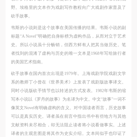
野。埃格里的文本作为戏剧写作教程向广大戏剧作家普及了
砍手故事。
韦斯的小说则是这个故事在美国传播的结果。韦斯小说的副
标题“A Novel”明确把自身标榜为虚构作品，从而对立于艺术
史。所以小说虽十分畅销，但西方鲜有人把其当做历史。笔
者找到的混淆了虚构与历史的唯一文本是1968年写给旅行者
的美国艺术指南。
砍手故事在国内首次出现是1979年。上海戏剧学院戏剧文学
系的教师丁小曾在《世界美术》上发表了戏剧版故事译文。
同时小说版砍手情节也以转述的方式发表。1982年韦斯的缩
写本小说以《罗丹的故事》为名译为中文。中文“故事”一词不
像英文Novel有明确虚构的含义。对中国读者而言，历史故事
可以是真实历史。译者虽在前言中指出书中有些地方与其他
文献资料未尽相合，却无法阻止读者将小说看做事实。上述
译者的主观意图是将其作为史实介绍。文本间似乎也印证了