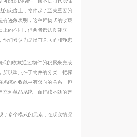
尽可能多的物件，而不是有代表性
诚的态度上，物件起了至关重要的
是有迹象表明，这种拜物式的收藏
身
身
身
质上的不同，但两者都试图建立一
承
承
承
，他们被认为是没有关联的和静态
主
主
主
参
参
参
物式的收藏通过物件的积累来完成
amples），所以重点在于物件的分类，把标
及
及
及
在系统的收藏中有双向的关系，包
美
美
美
建立起藏品系统，而持续不断的建
任
任
任
据
据
据
现了多个模式的元素，在现实情况
济
济
济