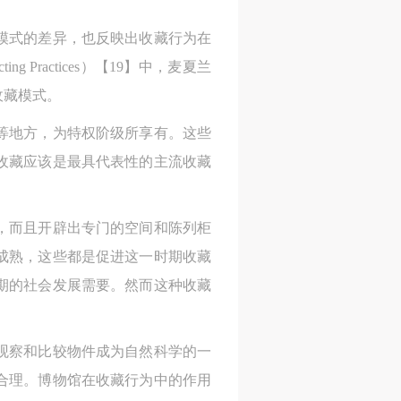
进
进
进
模式的差异，也反映出收藏行为在
g Practices）【19】中，麦夏兰
施
施
施
收藏模式。
等地方，为特权阶级所享有。这些
活
活
活
收藏应该是最具代表性的主流收藏
人
人
人
，而且开辟出专门的空间和陈列柜
）>
）>
）>
成熟，这些都是促进这一时期收藏
期的社会发展需要。然而这种收藏
致
致
致
观察和比较物件成为自然科学的一
合本
合本
合本
合理。博物馆在收藏行为中的作用