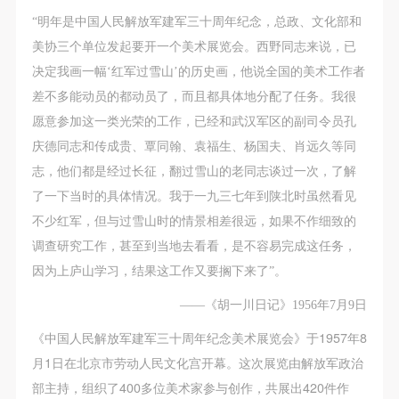
动导师、教师指导下进行，并正确的使用活动中所涉
动导师、教师指导下进行，并正确的使用活动中所涉
动导师、教师指导下进行，并正确的使用活动中所涉
“明年是中国人民解放军建军三十周年纪念，总政、文化部和
及到的绘画工具、创作材料及配套设备、设施，若参
及到的绘画工具、创作材料及配套设备、设施，若参
及到的绘画工具、创作材料及配套设备、设施，若参
美协三个单位发起要开一个美术展览会。西野同志来说，已
与者因个人原因在使用相应绘画工具、创作材料及配
与者因个人原因在使用相应绘画工具、创作材料及配
与者因个人原因在使用相应绘画工具、创作材料及配
决定我画一幅‘红军过雪山’的历史画，他说全国的美术工作者
套设备、设施造成个人受伤、伤害他人及造成相应工
套设备、设施造成个人受伤、伤害他人及造成相应工
套设备、设施造成个人受伤、伤害他人及造成相应工
差不多能动员的都动员了，而且都具体地分配了任务。我很
具、材料、设备或设施的故障或损坏。参与活动者应
具、材料、设备或设施的故障或损坏。参与活动者应
具、材料、设备或设施的故障或损坏。参与活动者应
愿意参加这一类光荣的工作，已经和武汉军区的副司令员孔
当承当相应的全部责任，并主动赔偿相应的经济损
当承当相应的全部责任，并主动赔偿相应的经济损
当承当相应的全部责任，并主动赔偿相应的经济损
庆德同志和传成贵、覃同翰、袁福生、杨国夫、肖远久等同
失。活动中任何非事故当事人及美术馆将不承担人身
失。活动中任何非事故当事人及美术馆将不承担人身
失。活动中任何非事故当事人及美术馆将不承担人身
志，他们都是经过长征，翻过雪山的老同志谈过一次，了解
事故的任何责任。
事故的任何责任。
事故的任何责任。
了一下当时的具体情况。我于一九三七年到陕北时虽然看见
中央美术学院美术馆肖像权许可使用协议
中央美术学院美术馆肖像权许可使用协议
中央美术学院美术馆肖像权许可使用协议
不少红军，但与过雪山时的情景相差很远，如果不作细致的
根据《中华人民共和国广告法》、《中华人民共和国
根据《中华人民共和国广告法》、《中华人民共和国
根据《中华人民共和国广告法》、《中华人民共和国
调查研究工作，甚至到当地去看看，是不容易完成这任务，
民法通则》以及 最高人民法院关于贯彻执行 《中华
民法通则》以及 最高人民法院关于贯彻执行 《中华
民法通则》以及 最高人民法院关于贯彻执行 《中华
因为上庐山学习，结果这工作又要搁下来了”。
人民共和国民法通则》若干问题的意见（试行）>的
人民共和国民法通则》若干问题的意见（试行）>的
人民共和国民法通则》若干问题的意见（试行）>的
有关规定，为明确肖像许可方（甲方）和使用方（乙
有关规定，为明确肖像许可方（甲方）和使用方（乙
有关规定，为明确肖像许可方（甲方）和使用方（乙
——《胡一川日记》1956年7月9日
方）的权利义务关系，经双方友好协商，甲乙双方就
方）的权利义务关系，经双方友好协商，甲乙双方就
方）的权利义务关系，经双方友好协商，甲乙双方就
《中国人民解放军建军三十周年纪念美术展览会》于1957年8
带有甲方肖像的作品的使用达成如下一致协议：
带有甲方肖像的作品的使用达成如下一致协议：
带有甲方肖像的作品的使用达成如下一致协议：
月1日在北京市劳动人民文化宫开幕。这次展览由解放军政治
一、 一般约定
一、 一般约定
一、 一般约定
部主持，组织了400多位美术家参与创作，共展出420件作