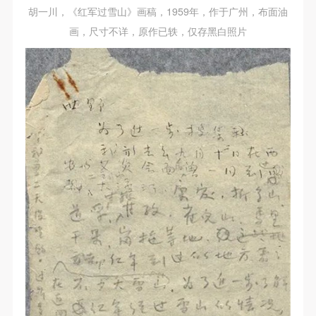
胡一川，《红军过雪山》画稿，1959年，作于广州，布面油
画，尺寸不详，原作已轶，仅存黑白照片