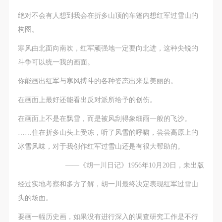
绝对不会有人想到我会在折多山顶的车篷内想红军过雪山的
验证码
构图。
登录
寒风由北面向南吹，红军顽强地一定要向北进，这种尖锐的
斗争可以统一我的画面。
可使用雅昌艺术网会员账户登录
你能画出红军与寒风搏斗的各种姿态出来是美丽的。
在画面上最好还能看出反对派所给予的创伤。
在画面上不是在飘雪，而是被风刮得象细雨一般的飞沙。
……住在折多山头上受冻，听了风雪的呼啸，尝尝高原上的
冰雪风味，对于我创作红军过雪山还是有很大帮助的。
——《胡一川日记》1956年10月20日，未出版
经过实地考察和多方了解，胡一川最终决定表现红军过雪山
头的场面。
要画一幅历史画，如果没有进行深入的调查研究工作是不行