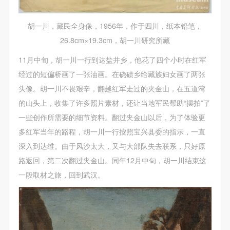
胡一川，藏民全身像，1956年，作于四川，纸本铅笔，
26.8cm×19.3cm，胡一川研究所藏
11月中旬，胡一川一行到达盐井乡，他花了四个小时在红军
经过的短偏桥画了一张油画。在硗碛乡给藏族妇女画了两张
头像。胡一川不畏艰辛，翻越红军走过的夹金山，在五道湾
的山头上，收集了许多照片素材，还让当地军民帮助“摆拍”了
一些创作所需要的细节资料。翻过夹金山以后，为了体验更
多红军当年的路程，胡一川一行按照宝兴县委的指示，一直
深入到达维。由于风沙太大，又与大部队失去联系，只好原
路返回，第二次翻过夹金山。同年12月中旬，胡一川结束这
一段取材之旅，回到武汉。