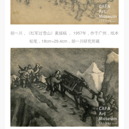
胡一川，《红军过雪山》素描稿 ， 1957年，作于广州，纸本
铅笔，18cm×29.4cm，胡一川研究所藏