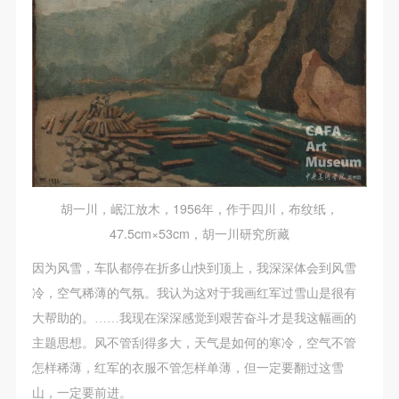
胡一川，岷江放木，1956年，作于四川，布纹纸，
47.5cm×53cm，胡一川研究所藏
因为风雪，车队都停在折多山快到顶上，我深深体会到风雪
快捷登录
帐号密码登录
冷，空气稀薄的气氛。我认为这对于我画红军过雪山是很有
大帮助的。……我现在深深感觉到艰苦奋斗才是我这幅画的
发送验证码
主题思想。风不管刮得多大，天气是如何的寒冷，空气不管
手机号码
手机号码将作为您的登录账号
怎样稀薄，红军的衣服不管怎样单薄，但一定要翻过这雪
山，一定要前进。