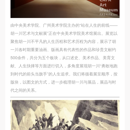
第一条
第一条
第一条
本次活动公平公正、自愿参加与退出、风险与责任自
本次活动公平公正、自愿参加与退出、风险与责任自
本次活动公平公正、自愿参加与退出、风险与责任自
负的原则。但活动有风险，参加者应有必要的风险意
负的原则。但活动有风险，参加者应有必要的风险意
负的原则。但活动有风险，参加者应有必要的风险意
由中央美术学院、广州美术学院主办的“站在人生的前线——
识。
识。
识。
胡一川艺术与文献展”正在中央美术学院美术馆展出。展览以
第二条
第二条
第二条
聚焦胡一川不平凡的人生历程和艺术历程为内容，展示了胡
参加本次活动者必须遵守中华人民共和国的相关法
参加本次活动者必须遵守中华人民共和国的相关法
参加本次活动者必须遵守中华人民共和国的相关法
一川各时期重要油画、版画具有代表性的作品和珍贵文献约
律、法规，必须遵循道德和社会公德规范，并应该具
律、法规，必须遵循道德和社会公德规范，并应该具
律、法规，必须遵循道德和社会公德规范，并应该具
500余件，共分为五个板块，从口述史、美术作品、美育文
备以人为本、团结友爱、互相帮助和助人为乐的良好
备以人为本、团结友爱、互相帮助和助人为乐的良好
备以人为本、团结友爱、互相帮助和助人为乐的良好
献、人生抉择等方面进行切入，多角度展现胡一川“勇敢地跑
品质。
品质。
品质。
到时代的前头当旗手”的人生追求。我们将循着展呈顺序，按
第三条
第三条
第三条
版块，以图文的方式，进一步梳理胡一川与展品，展品与时
参加本次活动人员应该是成年人（具有完全民事行为
参加本次活动人员应该是成年人（具有完全民事行为
参加本次活动人员应该是成年人（具有完全民事行为
代之间的关系。
能力的人，18周岁以上）未成年人必须在成年人的陪
能力的人，18周岁以上）未成年人必须在成年人的陪
能力的人，18周岁以上）未成年人必须在成年人的陪
同下参观。
同下参观。
同下参观。
第四条
第四条
第四条
参加活动者在此次活动期间的人身安全责任自负。鼓
参加活动者在此次活动期间的人身安全责任自负。鼓
参加活动者在此次活动期间的人身安全责任自负。鼓
励参加者自行购买人身安全保险。活动中一旦出现事
励参加者自行购买人身安全保险。活动中一旦出现事
励参加者自行购买人身安全保险。活动中一旦出现事