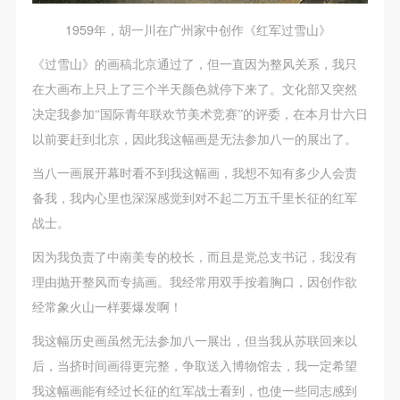
1959年，胡一川在广州家中创作《红军过雪山》
《过雪山》的画稿北京通过了，但一直因为整风关系，我只
在大画布上只上了三个半天颜色就停下来了。文化部又突然
决定我参加“国际青年联欢节美术竞赛”的评委，在本月廿六日
以前要赶到北京，因此我这幅画是无法参加八一的展出了。
当八一画展开幕时看不到我这幅画，我想不知有多少人会责
备我，我内心里也深深感觉到对不起二万五千里长征的红军
战士。
因为我负责了中南美专的校长，而且是党总支书记，我没有
理由抛开整风而专搞画。我经常用双手按着胸口，因创作欲
经常象火山一样要爆发啊！
我这幅历史画虽然无法参加八一展出，但当我从苏联回来以
后，当挤时间画得更完整，争取送入博物馆去，我一定希望
我这幅画能有经过长征的红军战士看到，也使一些同志感到