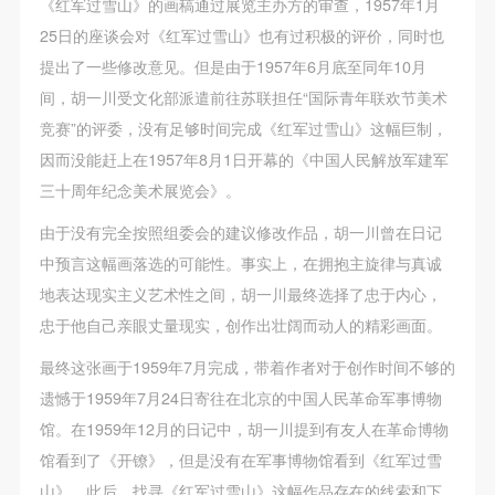
《红军过雪山》的画稿通过展览主办方的审查，1957年1月
25日的座谈会对《红军过雪山》也有过积极的评价，同时也
提出了一些修改意见。但是由于1957年6月底至同年10月
间，胡一川受文化部派遣前往苏联担任“国际青年联欢节美术
竞赛”的评委，没有足够时间完成《红军过雪山》这幅巨制，
因而没能赶上在1957年8月1日开幕的《中国人民解放军建军
三十周年纪念美术展览会》。
由于没有完全按照组委会的建议修改作品，胡一川曾在日记
中预言这幅画落选的可能性。事实上，在拥抱主旋律与真诚
地表达现实主义艺术性之间，胡一川最终选择了忠于内心，
忠于他自己亲眼丈量现实，创作出壮阔而动人的精彩画面。
最终这张画于1959年7月完成，带着作者对于创作时间不够的
遗憾于1959年7月24日寄往在北京的中国人民革命军事博物
馆。在1959年12月的日记中，胡一川提到有友人在革命博物
馆看到了《开镣》，但是没有在军事博物馆看到《红军过雪
山》。此后，找寻《红军过雪山》这幅作品存在的线索和下