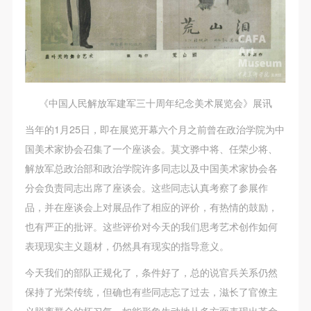
（1）、拍摄内容 乙方拍摄的带有甲方肖像的作品内
（1）、拍摄内容 乙方拍摄的带有甲方肖像的作品内
（1）、拍摄内容 乙方拍摄的带有甲方肖像的作品内
容包括：①中央美术学院美术馆②中央美术学院校园
容包括：①中央美术学院美术馆②中央美术学院校园
容包括：①中央美术学院美术馆②中央美术学院校园
内○3由中央美术学院公共教育部策划或执行的一切活
内○3由中央美术学院公共教育部策划或执行的一切活
内○3由中央美术学院公共教育部策划或执行的一切活
动。
动。
动。
（2）、使用形式 用于中央美术学院图书出版、销售
（2）、使用形式 用于中央美术学院图书出版、销售
（2）、使用形式 用于中央美术学院图书出版、销售
附带光盘及宣传资料。
附带光盘及宣传资料。
附带光盘及宣传资料。
《中国人民解放军建军三十周年纪念美术展览会》展讯
（3）、使用地域范围
（3）、使用地域范围
（3）、使用地域范围
当年的1月25日，即在展览开幕六个月之前曾在政治学院为中
适用地域范围包括国内和国外。
适用地域范围包括国内和国外。
适用地域范围包括国内和国外。
国美术家协会召集了一个座谈会。莫文骅中将、任荣少将、
使用肖像的媒介限于不损害甲方肖像权的任何媒介
使用肖像的媒介限于不损害甲方肖像权的任何媒介
使用肖像的媒介限于不损害甲方肖像权的任何媒介
解放军总政治部和政治学院许多同志以及中国美术家协会各
（如杂志、网络等）。
（如杂志、网络等）。
（如杂志、网络等）。
分会负责同志出席了座谈会。这些同志认真考察了参展作
三、肖像权使用期限
三、肖像权使用期限
三、肖像权使用期限
品，并在座谈会上对展品作了相应的评价，有热情的鼓励，
永久使用。
永久使用。
永久使用。
也有严正的批评。这些评价对今天的我们思考艺术创作如何
四、许可使用费用
四、许可使用费用
四、许可使用费用
表现现实主义题材，仍然具有现实的指导意义。
带有甲方肖像作品的拍摄费用由乙方承担。
带有甲方肖像作品的拍摄费用由乙方承担。
带有甲方肖像作品的拍摄费用由乙方承担。
今天我们的部队正规化了，条件好了，总的说官兵关系仍然
乙方于拍摄完带有甲方肖像的作品无需支付甲方任何
乙方于拍摄完带有甲方肖像的作品无需支付甲方任何
乙方于拍摄完带有甲方肖像的作品无需支付甲方任何
保持了光荣传统，但确也有些同志忘了过去，滋长了官僚主
费用。
费用。
费用。