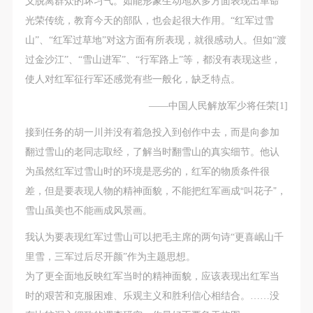
义脱离群众的坏习气。如能形象生动地从多方面表现出革命
附则
附则
附则
光荣传统，教育今天的部队，也会起很大作用。“红军过雪
（1）、本协议未尽事宜，经双方友好协商后可作为
（1）、本协议未尽事宜，经双方友好协商后可作为
（1）、本协议未尽事宜，经双方友好协商后可作为
山”、“红军过草地”对这方面有所表现，就很感动人。但如“渡
本协议的补充协议，并不得违反相关法律法规规定。
本协议的补充协议，并不得违反相关法律法规规定。
本协议的补充协议，并不得违反相关法律法规规定。
过金沙江”、“雪山进军”、“行军路上”等，都没有表现这些，
（2）、本协议自甲乙双方签字（盖章）、勾选之日
（2）、本协议自甲乙双方签字（盖章）、勾选之日
（2）、本协议自甲乙双方签字（盖章）、勾选之日
使人对红军征行军还感觉有些一般化，缺乏特点。
起生效。
起生效。
起生效。
（3）、本协议包括纸质档和电子档，纸质档—式二
（3）、本协议包括纸质档和电子档，纸质档—式二
（3）、本协议包括纸质档和电子档，纸质档—式二
——中国人民解放军少将任荣[1]
份，甲乙双方各执一份，均具有同等法律效力。
份，甲乙双方各执一份，均具有同等法律效力。
份，甲乙双方各执一份，均具有同等法律效力。
接到任务的胡一川并没有着急投入到创作中去，而是向参加
活动参与者意味着接受并承担本协议的全部义务，未
活动参与者意味着接受并承担本协议的全部义务，未
活动参与者意味着接受并承担本协议的全部义务，未
翻过雪山的老同志取经，了解当时翻雪山的真实细节。他认
同意者意味着放弃参加此次活动的权利。凡参加这次
同意者意味着放弃参加此次活动的权利。凡参加这次
同意者意味着放弃参加此次活动的权利。凡参加这次
为虽然红军过雪山时的环境是恶劣的，红军的物质条件很
活动前，必须事先与自己的家属沟通，取得家属同
活动前，必须事先与自己的家属沟通，取得家属同
活动前，必须事先与自己的家属沟通，取得家属同
差，但是要表现人物的精神面貌，不能把红军画成“叫花子”，
意，同时知晓并同意本免责声明。参加者签名/勾选
意，同时知晓并同意本免责声明。参加者签名/勾选
意，同时知晓并同意本免责声明。参加者签名/勾选
雪山虽美也不能画成风景画。
后，视作其家属也已知晓并同意。
后，视作其家属也已知晓并同意。
后，视作其家属也已知晓并同意。
我已认真阅读上述条款，并且同意。
我已认真阅读上述条款，并且同意。
我已认真阅读上述条款，并且同意。
我认为要表现红军过雪山可以把毛主席的两句诗“更喜岷山千
里雪，三军过后尽开颜”作为主题思想。
为了更全面地反映红军当时的精神面貌，应该表现出红军当
时的艰苦和克服困难、乐观主义和胜利信心相结合。……没