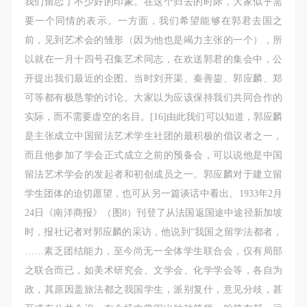
我们留恋了不少好的印象。在这个归去的时际，大家似乎需
要一个同情的表示。一方面，我们希望能够在郭君去国之
前，见到艺术会的雏形（因为他也是竭力主张的一个），所
以就在一月十四号召集艺术同志，在欢送郭君的集会中，公
开提出我们最近的企图。当时刘开渠、秦善鋆、郭应麟、郑
可等都有极恳挚的讨论。大家以为应该保持我们共同合作的
实际，而不需要虚空的名目。[16]由此我们可以知道，郭应麟
是主张成立中国留法艺术学生社团的最积极的倡议者之一，
而且他参加了学会正式成立之前的预备会，可以说他是中国
留法艺术学会的发起者和初创成员之一。郭应麟对于建立留
学生团体的迫切愿望，也可从另一篇谈话中看出。1933年2月
24日《南洋商报》（图8）刊登了从法国返国途中途径新加坡
时，报社记者对郭应麟的采访，他说到“我国之留学法都者，
……素乏团结能力，至今尚无一全体学生联合会，仅有局部
之联合而已，如美术研究会、文学会、化学学会等，各自为
政，其原因盖旅法都之我国学生，派别复什，意见分歧，甚