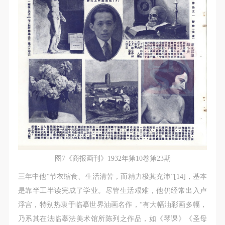
图7《商报画刊》1932年第10卷第23期
三年中他“节衣缩食、生活清苦，而精力极其充沛”[14]，基本
是靠半工半读完成了学业。尽管生活艰难，他仍经常出入卢
浮宫，特别热衷于临摹世界油画名作，“有大幅油彩画多幅，
乃系其在法临摹法美术馆所陈列之作品，如《琴课》《圣母