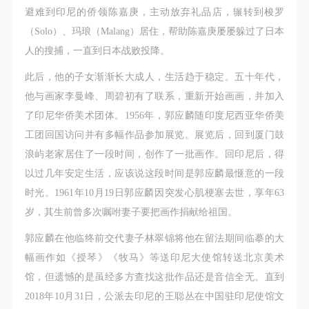
避难到印尼的侨领陈嘉庚，主动放弃礼品店，辗转到梭罗
（Solo）、玛琅（Malang）居住，帮助陈嘉庚屡屡躲过了日本
人的搜捕，一直到日本战败投降。
此后，他的子女渐渐长大成人，生活趋于稳定。五十年代，
他与画家李曼峰、周碧初有了联系，重新开始画画，并加入
了印尼华侨美术团体。1956年，郭应麟随印度尼西亚华侨美
工团回国访问并有多幅作品参加展览。展览后，回到厦门鼓
浪屿老家居住了一段时间，创作了一批画作。回印尼后，得
以过几年安定生活，应该说这段时间是郭应麟最惬意的一段
时光。1961年10月19日郭应麟因突发心肌梗塞去世，享年63
岁，其生前曾多次嘱咐妻子要把画作捐献给祖国。
郭应麟在他临终前交代妻子林翠锦将他在留法期间临摹的大
幅画作如《授琴》《牧马》等送印尼大使馆转送北京美术
馆，但遗憾的是虽经多方查找这批作品还是音信全无。直到
2018年10月31日，公派去印尼的王聪丛在中国驻印尼使馆文