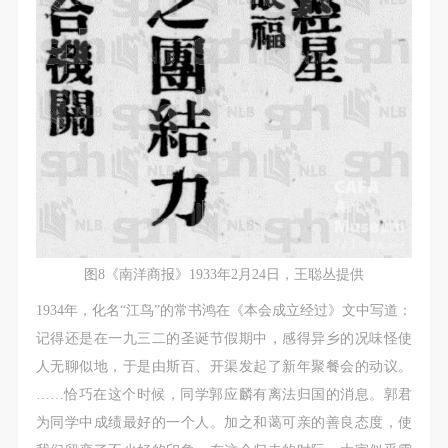
图8《南洋商报》1933年2月24日，王聪丛提供
1934年，化名“江鸟”的常书鸿在《本会成立经过》文中写道：
记得还是在一九三二的圣诞节假期中，感得异乡的况味怪使
人无聊似地，于是由斯百、开渠发起了新年聚餐会的动议。
……恰巧在这个时候，同学郭应麟有离法归国的消息。郭君
为同学中成绩最好的一个人。加之和蔼可亲的善良态度，使