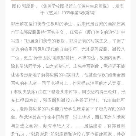
图10 郭应麟，《集美学校图书馆主任黄村生君画像》，发表
于《艺风》1935年第3卷第2期
郭应麟在厦门美专任教时的学生，后来旅居台湾的画家庄索
也证实郭应麟秉持“写实主义”。庄索在《厦门美专的追忆》中
写道：“历届厦门美专的教授，都持折衷的写实主义，平衡了
古典的稳重画风和现代的自由技巧，尤其是郭应麟、谢投八
二位，更是‘择善固执’地默默耕耘，不求闻达，故国内画界，
除其留法同学外，知之者鲜少”。庄先生写到此，觉得还不能
让读者形象地了解郭应麟的写实能力，他甚至假设“如集全国
写实的有志者一同于电视台上，作素描或油画的才艺竞赛，
( 李铁夫缺席) 由在下糟老头来评审，则徐悲鸿得三粒灯，张
充仁得四粒灯，郭应麟和谢投八各得五粒灯。”[24]由此可
见，老师郭应麟的写实能力给学生庄索留下了极为深刻的印
象。徐悲鸿曾说“年来中国教育，渐上轨道，而归国之艺术家
与新进之画家，颇有卓绝人才。……居福建者，有郭君谢
君”[25]，“郭君谢君”即郭应麟和谢投八两位福建画家，并称