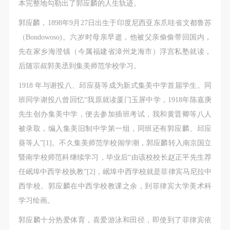
附则
附则
附则
本完整地勾勒出了郭应麟的人生轨迹。
（1）、本协议未尽事宜，经双方友好协商后可作为
（1）、本协议未尽事宜，经双方友好协商后可作为
（1）、本协议未尽事宜，经双方友好协商后可作为
郭应麟，1898年9月27日出生于印度尼西亚东爪哇省文都鲁苏
本协议的补充协议，并不得违反相关法律法规规定。
本协议的补充协议，并不得违反相关法律法规规定。
本协议的补充协议，并不得违反相关法律法规规定。
（Bondowoso)。六岁时母亲早逝，他被父亲偷偷带回国内，
（2）、本协议自甲乙双方签字（盖章）、勾选之日
（2）、本协议自甲乙双方签字（盖章）、勾选之日
（2）、本协议自甲乙双方签字（盖章）、勾选之日
先在家乡海澄镇（今属福建省漳州龙海市）浮宫私塾就读，
起生效。
起生效。
起生效。
后随宗叔郭美丞到集美师范学校学习。
（3）、本协议包括纸质档和电子档，纸质档—式二
（3）、本协议包括纸质档和电子档，纸质档—式二
（3）、本协议包括纸质档和电子档，纸质档—式二
1918 年与谢投八、邱应葵等成为新式集美中学首届学生。同
份，甲乙双方各执一份，均具有同等法律效力。
份，甲乙双方各执一份，均具有同等法律效力。
份，甲乙双方各执一份，均具有同等法律效力。
班同学谢投八曾回忆“我原就读厦门玉屏中学，1918年陈嘉庚
活动参与者意味着接受并承担本协议的全部义务，未
活动参与者意味着接受并承担本协议的全部义务，未
活动参与者意味着接受并承担本协议的全部义务，未
先生创办集美中学，便去参加插班考试，我和黄晋卿等八人
同意者意味着放弃参加此次活动的权利。凡参加这次
同意者意味着放弃参加此次活动的权利。凡参加这次
同意者意味着放弃参加此次活动的权利。凡参加这次
被录取，编入集美旧制中学第一组，同班还有郭应麟、邱应
活动前，必须事先与自己的家属沟通，取得家属同
活动前，必须事先与自己的家属沟通，取得家属同
活动前，必须事先与自己的家属沟通，取得家属同
葵等人”[1]。不久集美师范学校闹学潮，郭应麟转入南京国立
意，同时知晓并同意本免责声明。参加者签名/勾选
意，同时知晓并同意本免责声明。参加者签名/勾选
意，同时知晓并同意本免责声明。参加者签名/勾选
暨南学校师范科继续学习，毕业后“由该校校长赵正平先生荐
后，视作其家属也已知晓并同意。
后，视作其家属也已知晓并同意。
后，视作其家属也已知晓并同意。
任岷埠中西学校执教”[2]，岷埠中西学校就是菲律宾马尼拉中
我已认真阅读上述条款，并且同意。
我已认真阅读上述条款，并且同意。
我已认真阅读上述条款，并且同意。
西学校。郭应麟在中西学校教课之余，到菲律宾大学美术科
学习绘画。
郭应麟十分热爱体育，喜爱游泳和田径，即使到了菲律宾依