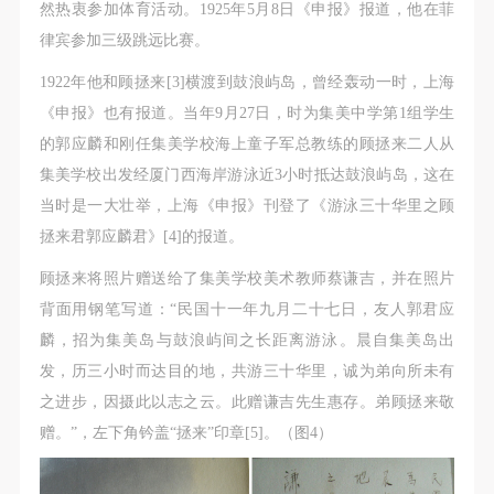
然热衷参加体育活动。1925年5月8日《申报》报道，他在菲
律宾参加三级跳远比赛。
1922年他和顾拯来[3]横渡到鼓浪屿岛，曾经轰动一时，上海
《申报》也有报道。当年9月27日，时为集美中学第1组学生
的郭应麟和刚任集美学校海上童子军总教练的顾拯来二人从
集美学校出发经厦门西海岸游泳近3小时抵达鼓浪屿岛，这在
当时是一大壮举，上海《申报》刊登了《游泳三十华里之顾
拯来君郭应麟君》[4]的报道。
顾拯来将照片赠送给了集美学校美术教师蔡谦吉，并在照片
背面用钢笔写道：“民国十一年九月二十七日，友人郭君应
麟，招为集美岛与鼓浪屿间之长距离游泳。晨自集美岛出
发，历三小时而达目的地，共游三十华里，诚为弟向所未有
之进步，因摄此以志之云。此赠谦吉先生惠存。弟顾拯来敬
赠。”，左下角钤盖“拯来”印章[5]。（图4）