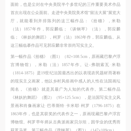
第一条
第一条
第一条
面前，也是尘封在中央美院半个多世纪的三件重要美术作品
本次活动公平公正、自愿参加与退出、风险与责任自
本次活动公平公正、自愿参加与退出、风险与责任自
本次活动公平公正、自愿参加与退出、风险与责任自
首次出现在公众面前。走进中央美院美术馆“留法大展”展览大
负的原则。但活动有风险，参加者应有必要的风险意
负的原则。但活动有风险，参加者应有必要的风险意
负的原则。但活动有风险，参加者应有必要的风险意
厅，就能看到并排陈列的这三幅作品：《拾穗》，米勒
识。
识。
识。
（法）1857年作，郭应麟临；《谈钢琴》（法），郭应麟
第二条
第二条
第二条
临；《林妖的舞蹈》，柯罗（法）1863年作，郭应麟临。从
参加本次活动者必须遵守中华人民共和国的相关法
参加本次活动者必须遵守中华人民共和国的相关法
参加本次活动者必须遵守中华人民共和国的相关法
这三幅临摹作品可见郭应麟非常崇尚写实主义。
律、法规，必须遵循道德和社会公德规范，并应该具
律、法规，必须遵循道德和社会公德规范，并应该具
律、法规，必须遵循道德和社会公德规范，并应该具
第一幅作品《拾穗》（图1）（82×108.5cm，原画藏巴黎卢浮
备以人为本、团结友爱、互相帮助和助人为乐的良好
备以人为本、团结友爱、互相帮助和助人为乐的良好
备以人为本、团结友爱、互相帮助和助人为乐的良好
宫博物馆），米勒（法）1857年作。让-弗朗索瓦·米勒
品质。
品质。
品质。
（1814-1875）是19世纪法国最杰出的以表现农民题材而著称
第三条
第三条
第三条
的现实主义画家，他以乡村风俗画中感人的人性在法国画坛
参加本次活动人员应该是成年人（具有完全民事行为
参加本次活动人员应该是成年人（具有完全民事行为
参加本次活动人员应该是成年人（具有完全民事行为
闻名，《拾穗》就是其最广为人知的代表作。第二幅作品
能力的人，18周岁以上）未成年人必须在成年人的陪
能力的人，18周岁以上）未成年人必须在成年人的陪
能力的人，18周岁以上）未成年人必须在成年人的陪
《林妖的舞蹈》（图2）（95×125.5cm），是法国写实主义风
同下参观。
同下参观。
同下参观。
景画和肖像画家让·巴蒂斯特·卡米耶·柯罗（1796-1875）在
第四条
第四条
第四条
1863年作，也是其获奖的代表作之一，原画现藏巴黎卢浮宫
参加活动者在此次活动期间的人身安全责任自负。鼓
参加活动者在此次活动期间的人身安全责任自负。鼓
参加活动者在此次活动期间的人身安全责任自负。鼓
博物馆。柯罗早年师从古典派画家贝尔坦，因学业的优秀而
励参加者自行购买人身安全保险。活动中一旦出现事
励参加者自行购买人身安全保险。活动中一旦出现事
励参加者自行购买人身安全保险。活动中一旦出现事
获罗马奖。第三幅作品《弹钢琴》（图3）（147×109cm），