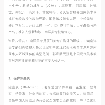
六七号，教员为林学大（校长），邱应葵、郭应麟、钟鸣
世、谢投八、高沛泽、林俊德等，诸氏皆曾服务国内美术界
或任专校教授的教学经验。顷悉该校筹备以还，业经就绪，
并订本月10日开始上课⋯⋯”。[27]1941年底，日军占领马来
半岛，准备入侵新加坡，南洋美专被迫停办。
谢投八曾说：“南洋美专是厦门美专在海外的延续”。[28]南洋
美专的创办被视为是20世纪初中国现代美术教育体系向东南
亚华人区域延伸的典型范例，郭应麟无疑是中国现代美术教
育对东南亚传播和影响的重要人物之一。
3、保护陈嘉庚
陈嘉庚（1874-1961），著名爱国华侨领袖、企业家、教育
家、慈善家、社会活动家，今福建厦门集美区人。建国后，
曾任中国人民政治协商会议全国委员会副主席、中华全国归