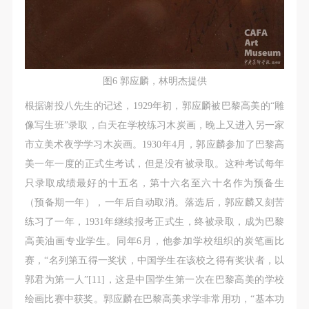
图6 郭应麟，林明杰提供
根据谢投八先生的记述，1929年初，郭应麟被巴黎高美的“雕
像写生班”录取，白天在学校练习木炭画，晚上又进入另一家
市立美术夜学学习木炭画。1930年4月，郭应麟参加了巴黎高
美一年一度的正式生考试，但是没有被录取。这种考试每年
只录取成绩最好的十五名，第十六名至六十名作为预备生
（预备期一年），一年后自动取消。落选后，郭应麟又刻苦
练习了一年，1931年继续报考正式生，终被录取，成为巴黎
高美油画专业学生。同年6月，他参加学校组织的炭笔画比
赛，“名列第五得一奖状，中国学生在该校之得有奖状者，以
郭君为第一人”[11]，这是中国学生第一次在巴黎高美的学校
绘画比赛中获奖。郭应麟在巴黎高美求学非常用功，“基本功