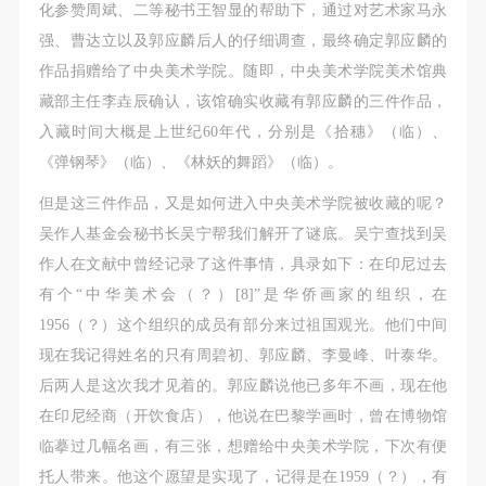
化参赞周斌、二等秘书王智显的帮助下，通过对艺术家马永
强、曹达立以及郭应麟后人的仔细调查，最终确定郭应麟的
作品捐赠给了中央美术学院。随即，中央美术学院美术馆典
藏部主任李垚辰确认，该馆确实收藏有郭应麟的三件作品，
入藏时间大概是上世纪60年代，分别是《拾穗》（临）、
《弹钢琴》（临）、《林妖的舞蹈》（临）。
但是这三件作品，又是如何进入中央美术学院被收藏的呢？
吴作人基金会秘书长吴宁帮我们解开了谜底。吴宁查找到吴
作人在文献中曾经记录了这件事情，具录如下：在印尼过去
有个“中华美术会（？）[8]”是华侨画家的组织，在
1956（？）这个组织的成员有部分来过祖国观光。他们中间
现在我记得姓名的只有周碧初、郭应麟、李曼峰、叶泰华。
后两人是这次我才见着的。郭应麟说他已多年不画，现在他
在印尼经商（开饮食店），他说在巴黎学画时，曾在博物馆
临摹过几幅名画，有三张，想赠给中央美术学院，下次有便
托人带来。他这个愿望是实现了，记得是在1959（？），有