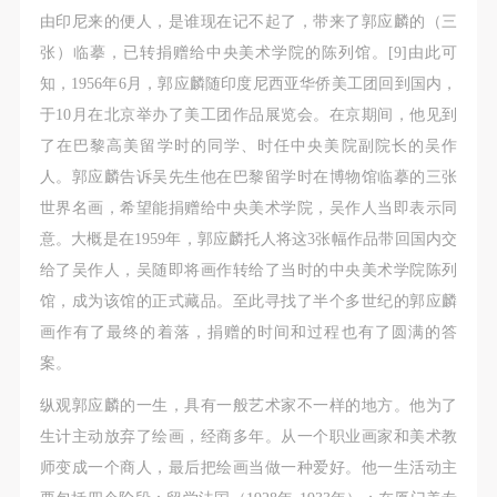
由印尼来的便人，是谁现在记不起了，带来了郭应麟的（三
张）临摹，已转捐赠给中央美术学院的陈列馆。[9]由此可
知，1956年6月，郭应麟随印度尼西亚华侨美工团回到国内，
于10月在北京举办了美工团作品展览会。在京期间，他见到
了在巴黎高美留学时的同学、时任中央美院副院长的吴作
人。郭应麟告诉吴先生他在巴黎留学时在博物馆临摹的三张
世界名画，希望能捐赠给中央美术学院，吴作人当即表示同
意。大概是在1959年，郭应麟托人将这3张幅作品带回国内交
给了吴作人，吴随即将画作转给了当时的中央美术学院陈列
馆，成为该馆的正式藏品。至此寻找了半个多世纪的郭应麟
画作有了最终的着落，捐赠的时间和过程也有了圆满的答
案。
纵观郭应麟的一生，具有一般艺术家不一样的地方。他为了
生计主动放弃了绘画，经商多年。从一个职业画家和美术教
师变成一个商人，最后把绘画当做一种爱好。他一生活动主