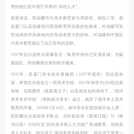
赞到他们是中国艺术界的“卓绝人才”。
客观来说，郭应麟作为美术教育家与周碧初、谢投八等，都
是厦门以及福建现代西画教育和实践的先驱者，对福建写实
性油画创作风格倾向的形成有很大的影响，对福建和中国近
代美术教育做出了自己应有的贡献。
1937年抗日战争全面爆发后，集美学校内迁安溪县城。为躲
避战乱，郭应麟携全家到南洋避难。
1935年，原厦门美专校长黄燧弼（1937年逝世）到达新加
坡，希望在当地创立一所美术学校。1937年林学大[26]抵达新
加坡，在陈厥祥（陈嘉庚之子）以及校友会的推动下，“南洋
美术专科学校”（简称南洋美专）成立，揭开了南洋本土美术
教育的序幕。1938年2月10日，南洋美专在新加坡开始上课，
郭应麟出任该校美术教员。当时新加坡《星洲日报》与《南
洋日报》分别刊文“此间美术界人士为推广美感教育，培植美
术人才起见，特为设立‘南洋美术专科学校’，校址设于芽笼一