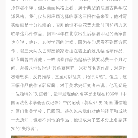
故，活动中任何非事故当事人及美术馆将不承担人身
故，活动中任何非事故当事人及美术馆将不承担人身
故，活动中任何非事故当事人及美术馆将不承担人身
原作者不详，但从画面风格上看，属于典型的法国古典学院
事故的任何责任，但有互相援助的义务。参加活动的
事故的任何责任，但有互相援助的义务。参加活动的
事故的任何责任，但有互相援助的义务。参加活动的
派风格。我们仅从郭应麟选择临摹这三幅作品来看，他对写
成员应当积极主动的组织实施救援工作，但对事故本
成员应当积极主动的组织实施救援工作，但对事故本
成员应当积极主动的组织实施救援工作，但对事故本
实绘画是十分推崇的，否则他也不会花费大量时间和精力来
身不承担任何法律责任和经济责任。参加本次活动者
身不承担任何法律责任和经济责任。参加本次活动者
身不承担任何法律责任和经济责任。参加本次活动者
临摹这几件作品。据1934年在北京出生后移居印尼的画家曹
的人身安全不负有民事及相关连带责任。
的人身安全不负有民事及相关连带责任。
的人身安全不负有民事及相关连带责任。
达立说，他17、18岁学画的时候，因为在印尼看不到西方原
第五条
第五条
第五条
作，就三天两头去郭应麟家看挂在墙上的这几幅临摹作品。
参加活动者在此次活动期间应主动遵守美术馆活动秩
参加活动者在此次活动期间应主动遵守美术馆活动秩
参加活动者在此次活动期间应主动遵守美术馆活动秩
郭应麟曾告诉他，一幅临摹作品光起稿子就要花费一个月时
序、维护美术馆场地及展示、展览、馆藏艺术作品及
序、维护美术馆场地及展示、展览、馆藏艺术作品及
序、维护美术馆场地及展示、展览、馆藏艺术作品及
间。谢投八也曾说过“其临摹柯罗、米勒等名家作品，对原作
衍生品的安全。活动中一旦因个人原因造成美术馆场
衍生品的安全。活动中一旦因个人原因造成美术馆场
衍生品的安全。活动中一旦因个人原因造成美术馆场
极端忠实，反复推敲，直至可以乱真，始行搁笔”。但是，这
地、空间、艺术品、衍生品等受到不同程度的损失、
地、空间、艺术品、衍生品等受到不同程度的损失、
地、空间、艺术品、衍生品等受到不同程度的损失、
三幅作品的作者郭应麟，对于美术史研究者来说，他无疑是
破坏。活动中任何非事故当事人及美术馆将不承担相
破坏。活动中任何非事故当事人及美术馆将不承担相
破坏。活动中任何非事故当事人及美术馆将不承担相
一位独特的“失踪者”，最早发现他的名字是出现在1936年《中
应的责任与损失，应由参与活动者根据相应的法律条
应的责任与损失，应由参与活动者根据相应的法律条
应的责任与损失，应由参与活动者根据相应的法律条
国留法艺术学会会议记录》中的记载：郭应邻 男 绘画 通信地
文、组织规定进行协商和赔偿。并追究相应的法律责
文、组织规定进行协商和赔偿。并追究相应的法律责
文、组织规定进行协商和赔偿。并追究相应的法律责
址厦门集美学校，已回国。很久以来我们对他的经历和成就
任和经济责任。
任和经济责任。
任和经济责任。
一无所知，也看不到他的作品，他也成为了艺术史上名副其
第六条
第六条
第六条
实的“失踪者”。
参与活动者在参与活动时应当在美术馆工作人员及活
参与活动者在参与活动时应当在美术馆工作人员及活
参与活动者在参与活动时应当在美术馆工作人员及活