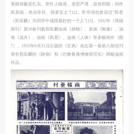
掌握得极其扎实。所作人物画，造型严谨，设色明朗；间作
风景画，色光夺目。得者宝之”[12]。常书鸿也曾说过“郭君
（郭应麟）为同学中成绩最好的一个人”[13]。1932年《商报
画刊》第10卷刊载郭应麟油画《静物》、炭画《雕像》、油
画《花卉》、油画《风景》、油画《人体》等多幅画作（图
7）。1933年8月31日出版的《艺风》杂志第一卷第八期也刊
登有郭应麟的《静物》和《巴黎鲁佛博物馆写生》两幅油画
作品。