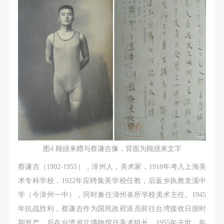
图4 顾拯来赠与蔡谦吉像，背面为顾拯来文字
蔡谦吉（1902-1955），漳州人，美术家，1918年考入上海美
术专科学校，1922年应聘集美学校任教，后返乡执教龙溪中
学（今漳州一中），同时兼任漳州各所学校美术主任。1945
年抗战胜利，蔡谦吉作为国民政府派员前往台湾接收日据时
期资产，后在台湾省立博物馆任美术组长，1955年去世，年