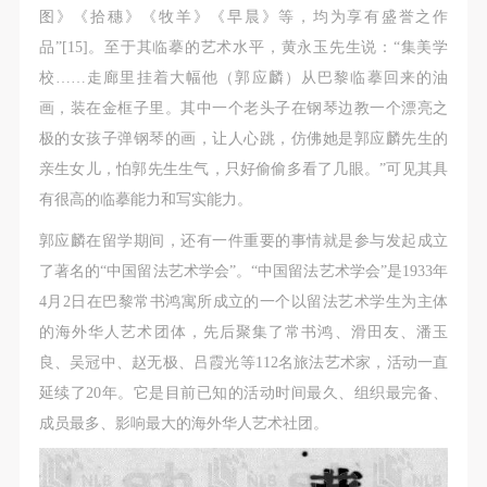
图》《拾穗》《牧羊》《早晨》等，均为享有盛誉之作
品”[15]。至于其临摹的艺术水平，黄永玉先生说：“集美学
校……走廊里挂着大幅他（郭应麟）从巴黎临摹回来的油
画，装在金框子里。其中一个老头子在钢琴边教一个漂亮之
极的女孩子弹钢琴的画，让人心跳，仿佛她是郭应麟先生的
亲生女儿，怕郭先生生气，只好偷偷多看了几眼。”可见其具
有很高的临摹能力和写实能力。
郭应麟在留学期间，还有一件重要的事情就是参与发起成立
了著名的“中国留法艺术学会”。“中国留法艺术学会”是1933年
4月2日在巴黎常书鸿寓所成立的一个以留法艺术学生为主体
的海外华人艺术团体，先后聚集了常书鸿、滑田友、潘玉
良、吴冠中、赵无极、吕霞光等112名旅法艺术家，活动一直
延续了20年。它是目前已知的活动时间最久、组织最完备、
成员最多、影响最大的海外华人艺术社团。