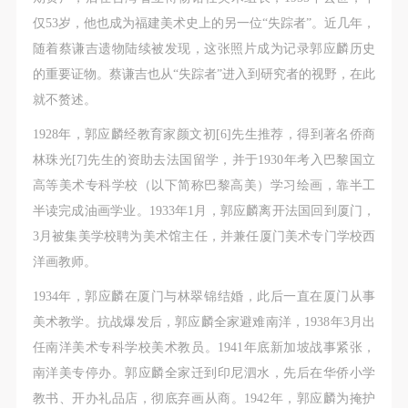
仅53岁，他也成为福建美术史上的另一位“失踪者”。近几年，
随着蔡谦吉遗物陆续被发现，这张照片成为记录郭应麟历史
的重要证物。蔡谦吉也从“失踪者”进入到研究者的视野，在此
就不赘述。
1928年，郭应麟经教育家颜文初[6]先生推荐，得到著名侨商
林珠光[7]先生的资助去法国留学，并于1930年考入巴黎国立
高等美术专科学校（以下简称巴黎高美）学习绘画，靠半工
半读完成油画学业。1933年1月，郭应麟离开法国回到厦门，
3月被集美学校聘为美术馆主任，并兼任厦门美术专门学校西
洋画教师。
1934年，郭应麟在厦门与林翠锦结婚，此后一直在厦门从事
美术教学。抗战爆发后，郭应麟全家避难南洋，1938年3月出
任南洋美术专科学校美术教员。1941年底新加坡战事紧张，
南洋美专停办。郭应麟全家迁到印尼泗水，先后在华侨小学
教书、开办礼品店，彻底弃画从商。1942年，郭应麟为掩护