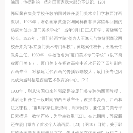
油画，他提到的一些外国画家我大部分不认识。[20]
郭应麟在集美学校任教的同时兼任厦门美术专门学校西洋画
教职。1923年，著名画家黄燧弼与同样自菲律宾留学回国的
杨庚堂创办“厦门美术学校”，当年9月1日正式开学，黄燧弼任
校长。1929年，“厦门绘画学院”创办人王逸云与黄燧弼商议两
校合并为“私立厦门美术专门学校”，黄燧弼任校长，王逸云任
教务主任。1930年，学校改名为“厦门美术专门学校”（以下简
称厦门美专）。厦门美专在福建高校中首次开设了四年制的
西画专业，对福建近代西画的传播影响较大，厦门美专也因
此成为当时福建西画艺术教育的中心。[21]
1933年，刚从法国归来的郭应麟被厦门美专聘为西画教授，
其后还担任过一段时间的西画系主任，教授木炭画、西画和
法文课程，“当时郭家住鼓浪屿，周末回鼓，兼任厦门美专半
日素描课，教学严格，为学生敬重”[22]。在此期间，郭应麟
还在厦门举办了首次个人油画展。[23]（图10）目前，关于郭
应麟绘画教育思想未见文字，但从他留存的画作以及相关人