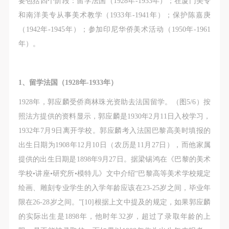
要包括四个阶段：留学法国（1928年-1933年）；在厦门美专
和南洋美专从事美术教学（1933年-1941年）；保护陈嘉庚
（1942年-1945年）；参加印尼华侨美术活动（1950年-1961
年）。
1、留学法国（1928年-1933年）
1928年，郭应麟受侨商林珠光资助去法国留学。（图5/6）按
照法方提供的资料显示，郭应麟是1930年2月11日入校学习，
1932年7月9日离开学校。郭应麟考入法国巴黎高美时填报的
出生日期为1908年12月10日（农历是11月27日），而他家属
提供的出生日期是1898年9月27日。据梁锡鸿在《巴黎的美术
学校•讲座•研究所•模特儿》文中介绍“巴黎高等美术学校规定
绘画、雕刻专业学生的入学年龄应该在23-25岁之间，毕业年
限在26-28岁之间。”[10]根据上文中提及的规定，如果郭应麟
的实际出生是1898年，他时年32岁，超过了录取年龄的上