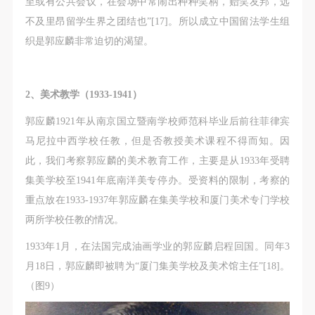
至或有公共会议，在会场中常闹出种种笑柄，贻笑友邦，远
不及里昂留学生界之团结也”[17]。所以成立中国留法学生组
织是郭应麟非常迫切的渴望。
2、美术教学（1933-1941）
郭应麟1921年从南京国立暨南学校师范科毕业后前往菲律宾
马尼拉中西学校任教，但是否教授美术课程不得而知。因
此，我们考察郭应麟的美术教育工作，主要是从1933年受聘
集美学校至1941年底南洋美专停办。受资料的限制，考察的
重点放在1933-1937年郭应麟在集美学校和厦门美术专门学校
两所学校任教的情况。
1933年1月，在法国完成油画学业的郭应麟启程回国。同年3
月18日，郭应麟即被聘为“厦门集美学校及美术馆主任”[18]。
（图9）