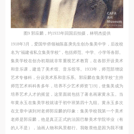
图9 郭应麟，约1933年回国后拍摄，林明杰提供
1918年3月，爱国华侨领袖陈嘉庚先生创办集美中学，后改校
名为“福建省私立集美学校”，包括师范、中学、小学等各部。
集美学校在创办初期就非常重视艺术教育，在各部开设美术
和音乐课，建造了美术馆、音乐馆等。1933年，师范部增设
艺术专修科，分设美术系和音乐系。郭应麟在集美学校“主持
师范艺术科科务多年，培养不少艺术师资”[19]，使集美成为
培养艺术人才的摇篮，这里面就包括了著名画家黄永玉。当
年黄永玉在集美学校就读于初中班第四十九组。黄永玉多次
在文章中谈到对老师郭应麟的印象：集美学校我第一个美术
老师是郭应麟，他是真正正式的法国巴黎美术学院毕业（有
的人不是），油画人物和风景都行。我敬畏他是因为我不懂