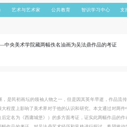
动
艺术与艺术家
公共教育
智识学习中心
支
—中央美术学院藏两幅佚名油画为吴法鼎作品的考证
驱，是民初画坛的领袖人物之一，但是因其英年早逝，作品流传
很大程度上影响了美术界对于他的认识和研究。本文通过对两件
（后定名为《西庸城堡》）的多方面考证，证实此两幅作品的作
两幅作品的考证，对吴法鼎艺术经历和风格进行探讨，希望推动