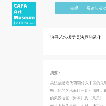
参观
展览与活
当前展览
艺术家&典藏
CAFAM 讲座
会员
展览预告
学术研究
CAFAM 课程
企业赞助
追寻艺坛硕学吴法鼎的遗作—
展览回顾
艺术出版
CAFAM 体验
捐赠
数字美术馆
志愿者
资讯
合作伙伴
摘要
：
举办活动
吴法鼎是近代西画传入中国的先
幅，他的艺术面目一直不清晰，
的风景油画《海滨》及《风景》
作品上升为六幅。同时，通过此