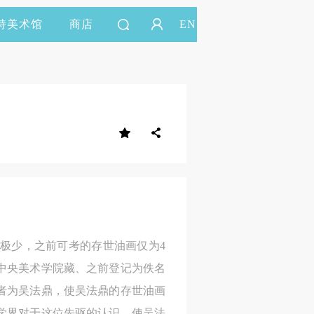
持美术馆
商店
EN
极少，之前可考的存世油画仅为4
中央美术学院藏、之前登记为佚名
者为吴法鼎，使吴法鼎的存世油画
学界对于这位先驱的认识，使吴法