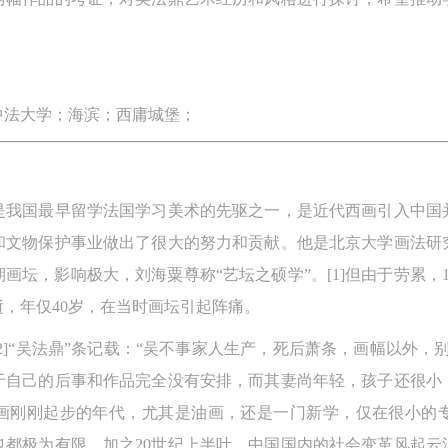
。
中法大学；海滨；西庸城堡；
是我国最早留学法国学习美术的先驱之一，是近代西画引入中国
和文物保护事业做出了很大的努力和贡献。他是北京大学画法研
期画坛，影响极大，刘海粟尊称“艺坛之硕学”。[1]但由于劳累，1
，年仅40岁，在当时画坛引起阵痛。
[2]“吴法鼎”条记载：“吴不事家人生产，死后萧条，画幅以外
于自己的后事和作品完全没有安排，而其妻尚年轻，孩子还很小
国西画刚刚起步的年代，尤其是油画，还是一门新学，仅在很小的
也都极为有限。加之20世纪上半叶，中国国内的社会变革风起云