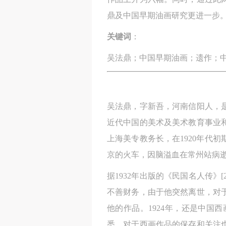
鼎及中国早期油画研究更进一步
关键词
：
吴法鼎；中国早期油画；遗作；
吴法鼎，字新吾，河南信阳人，
近代中国的美术及美术教育事业
上海美专教务长，在1920年代初
京的火车，因脑溢血在常州站病逝
据1932年出版的《民国名人传》
不善财务，由于他突然离世，对
他的作品。1924年，还是中
悉，对于西画作品的保存和关注