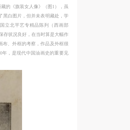
所藏的《旗装女人像》（图1），虽
网
网
网
刊登了黑白图片，但并未表明藏处，学
央
央
央
案
案
案
藏国立北平艺专精品陈列（西画部
”规
”规
”规
保存状况良好，在当时算是大幅作
画布、外框的考察，作品及外框很
00年，是现代中国油画史的重要见
风
风
风
德
德
德
的
的
的