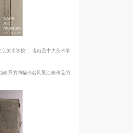
进
进
进
施
施
施
活
活
活
北京美术学校”，也就是中央美术学
人
人
人
和油画系的两幅佚名风景油画作品的
）>
）>
）>
致
致
致
合本
合本
合本