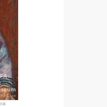
人
人
人
活
活
活
术馆藏
作
作
作