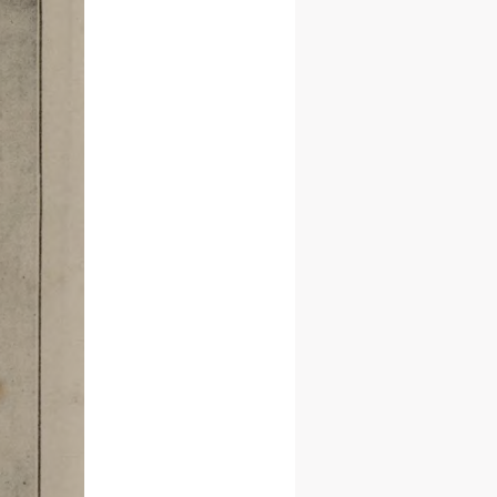
身
身
身
承
承
承
主
主
主
参
参
参
及
及
及
美
美
美
任
任
任
据
据
据
济
济
济