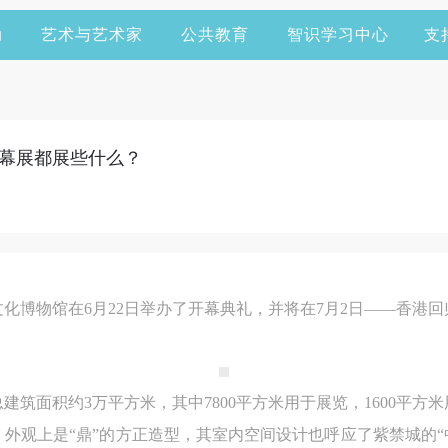
动
艺术与艺术家
公共教育
智识学习中心
支
幕展都展些什么？
化博物馆在6月22日举办了开幕典礼，并将在7月2日——香港回
建筑面积约3万平方米，其中7800平方米用于展览，1600平
外观上是“鼎”的方正造型，其室内空间设计也呼应了紫禁城的“