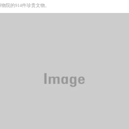
物院的914件珍贵文物。
快捷登录
帐号密码登录
中央美术学院美术馆出版授权协议书
中央美术学院美术馆出版授权协议书
中央美术学院美术馆出版授权协议书