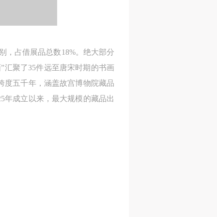
人
人
人
活
活
活
作
作
作
网
网
网
级别，占借展品总数18%。绝大部分
央
央
央
”汇聚了35件远至唐宋时期的书画
案
案
案
跨度五千年，涵盖故宫博物院藏品
”规
”规
”规
25年成立以来，最大规模的藏品出
风
风
风
德
德
德
的
的
的