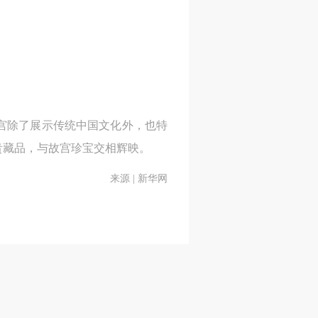
身
身
身
宫除了展示传统中国文化外，也特
承
承
承
贵藏品，与故宫珍宝交相辉映。
主
主
主
来源 | 新华网
参
参
参
及
及
及
美
美
美
任
任
任
据
据
据