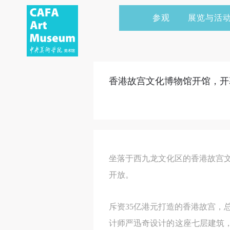
参观
展览与活
当前展览
艺术家&典藏
CAFAM 讲座
会员
展览预告
学术研究
CAFAM 课程
企业赞助
香港故宫文化博物馆开馆，开
展览回顾
艺术出版
CAFAM 体验
捐赠
数字美术馆
志愿者
资讯
合作伙伴
坐落于西九龙文化区的香港故宫文
举办活动
开放。
斥资35亿港元打造的香港故宫，总
计师严迅奇设计的这座七层建筑，