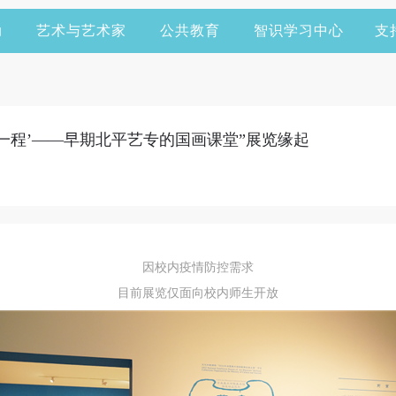
动
艺术与艺术家
公共教育
智识学习中心
支
一程’——早期北平艺专的国画课堂”展览缘起
因校内疫情防控需求
目前展览仅面向校内师生开放