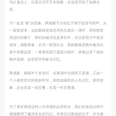
（1）、甲方为本协议中的肖像权人，自愿将自己的
（1）、甲方为本协议中的肖像权人，自愿将自己的
（1）、甲方为本协议中的肖像权人，自愿将自己的
鸿之邀北上，任国立北平艺专助教，在这里开始了执教生
肖像权许可乙方作符合本协议约定和法律规定的用
肖像权许可乙方作符合本协议约定和法律规定的用
肖像权许可乙方作符合本协议约定和法律规定的用
涯。
途。
途。
途。
（2）、乙方中央美术学院美术馆是一所具有标志
（2）、乙方中央美术学院美术馆是一所具有标志
（2）、乙方中央美术学院美术馆是一所具有标志
另一处是“窗”的意象，两扇窗子分别位于展厅起首与尾声。从
性、专业性、国际化的现代公共美术馆。中央美术学
性、专业性、国际化的现代公共美术馆。中央美术学
性、专业性、国际化的现代公共美术馆。中央美术学
一面望进来，这副窗格是徐悲鸿先生最后一课时，美院教室
院美术馆与时代同行，努力塑造一个开放、自由、学
院美术馆与时代同行，努力塑造一个开放、自由、学
院美术馆与时代同行，努力塑造一个开放、自由、学
里泥封的窗子，那时的戴泽还是青壮年，在合影照片中坐在
术的空间氛围，竭诚与各单位、企业、机构、艺术家
术的空间氛围，竭诚与各单位、企业、机构、艺术家
术的空间氛围，竭诚与各单位、企业、机构、艺术家
底角，满眼青春；从另一面望出去，那副窗格是晚年戴泽在
和观众进行良好互动。以学院的学术研究为基础，积
和观众进行良好互动。以学院的学术研究为基础，积
和观众进行良好互动。以学院的学术研究为基础，积
家中凭窗远望，一幕幕风景已凝固为画作，承载记录了他的
极策划国际、国内多视角、多领域的展览、论坛及公
极策划国际、国内多视角、多领域的展览、论坛及公
极策划国际、国内多视角、多领域的展览、论坛及公
晚年思绪、处世哲学和家乡记忆。
共教育活动，为美院师生、中外艺术家以及社会公众
共教育活动，为美院师生、中外艺术家以及社会公众
共教育活动，为美院师生、中外艺术家以及社会公众
两扇窗，相隔半个多世纪，在展场中分隔而又贯通，正如一
提供一个交流、学习、展示的平台。作为一家公益性
提供一个交流、学习、展示的平台。作为一家公益性
提供一个交流、学习、展示的平台。作为一家公益性
个人倏然而过的美好时光，和恍如隔世的人生记忆。那些意
单位，其开展的公共教育活动以学术性和公益性为
单位，其开展的公共教育活动以学术性和公益性为
单位，其开展的公共教育活动以学术性和公益性为
象，总会在某一刻交叠，在某一时空重逢。
主。
主。
主。
（3）、乙方为甲方拍摄中央美术学院公共教育部所
（3）、乙方为甲方拍摄中央美术学院公共教育部所
（3）、乙方为甲方拍摄中央美术学院公共教育部所
有公教活动。
有公教活动。
有公教活动。
为了更好展现这种人生境遇的起承转合，我们在策划过程中
二、拍摄内容、使用形式、使用地域范围
二、拍摄内容、使用形式、使用地域范围
二、拍摄内容、使用形式、使用地域范围
精细整理了戴泽先生的日记，并将日记摘选的文字，作为展