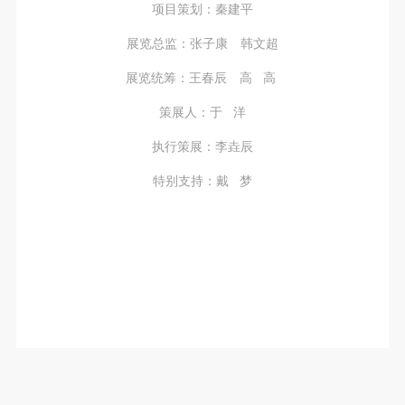
项目策划：秦建平
展览总监：张子康 韩文超
展览统筹：王春辰 高 高
策展人：于 洋
执行策展：李垚辰
特别支持：戴 梦