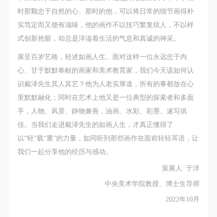
时那颗忠于自然的心。那时的他，可以将日常的细节画得朴
实笃定而又饶有滋味，他的画作不以技巧繁复炫人，不以样
式创新抢眼，却总是洋溢着生活的气息和真诚的神采。
展呈百岁艺格，轻述如画人生。面对这样一位永远忠于内
心、甘于默默奉献的画家和美术教育家，我们今天该如何认
识戴泽先生其人其艺？他为人老实厚道，所有的事都放在心
里默默融化；同时在艺术上他又是一位典型的探索者和多面
手，人物、风景、静物兼善，油画、水彩、彩墨、速写俱
佳。当我们走进戴泽先生的如画人生，才真正懂得了
以“轻”载“重”的力量，如同听到那些画作在面前轻轻耳语，让
我们一起分享他的经历与感动。
策展人 于洋
快捷登录
帐号密码登录
中央美术学院教授、博士生导师
2022年10月
发送验证码