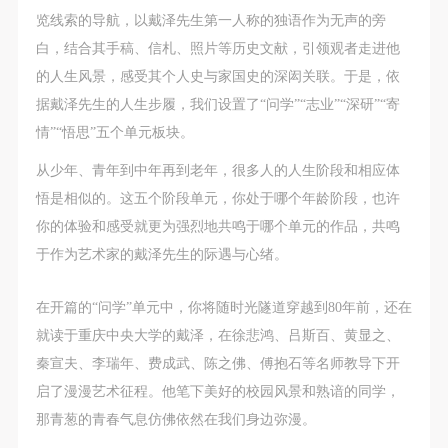
（1）、拍摄内容 乙方拍摄的带有甲方肖像的作品内
（1）、拍摄内容 乙方拍摄的带有甲方肖像的作品内
（1）、拍摄内容 乙方拍摄的带有甲方肖像的作品内
览线索的导航，以戴泽先生第一人称的独语作为无声的旁
容包括：①中央美术学院美术馆②中央美术学院校园
容包括：①中央美术学院美术馆②中央美术学院校园
容包括：①中央美术学院美术馆②中央美术学院校园
白，结合其手稿、信札、照片等历史文献，引领观者走进他
内○3由中央美术学院公共教育部策划或执行的一切活
内○3由中央美术学院公共教育部策划或执行的一切活
内○3由中央美术学院公共教育部策划或执行的一切活
的人生风景，感受其个人史与家国史的深闳关联。于是，依
动。
动。
动。
据戴泽先生的人生步履，我们设置了“问学”“志业”“深研”“寄
（2）、使用形式 用于中央美术学院图书出版、销售
（2）、使用形式 用于中央美术学院图书出版、销售
（2）、使用形式 用于中央美术学院图书出版、销售
情”“悟思”五个单元板块。
附带光盘及宣传资料。
附带光盘及宣传资料。
附带光盘及宣传资料。
从少年、青年到中年再到老年，很多人的人生阶段和相应体
（3）、使用地域范围
（3）、使用地域范围
（3）、使用地域范围
悟是相似的。这五个阶段单元，你处于哪个年龄阶段，也许
适用地域范围包括国内和国外。
适用地域范围包括国内和国外。
适用地域范围包括国内和国外。
你的体验和感受就更为强烈地共鸣于哪个单元的作品，共鸣
使用肖像的媒介限于不损害甲方肖像权的任何媒介
使用肖像的媒介限于不损害甲方肖像权的任何媒介
使用肖像的媒介限于不损害甲方肖像权的任何媒介
于作为艺术家的戴泽先生的际遇与心绪。
（如杂志、网络等）。
（如杂志、网络等）。
（如杂志、网络等）。
三、肖像权使用期限
三、肖像权使用期限
三、肖像权使用期限
在开篇的“问学”单元中，你将随时光隧道穿越到80年前，还在
永久使用。
永久使用。
永久使用。
就读于重庆中央大学的戴泽，在徐悲鸿、吕斯百、黄显之、
四、许可使用费用
四、许可使用费用
四、许可使用费用
秦宣夫、李瑞年、费成武、陈之佛、傅抱石等名师教导下开
带有甲方肖像作品的拍摄费用由乙方承担。
带有甲方肖像作品的拍摄费用由乙方承担。
带有甲方肖像作品的拍摄费用由乙方承担。
启了漫漫艺术征程。他笔下美好的校园风景和熟谙的同学，
乙方于拍摄完带有甲方肖像的作品无需支付甲方任何
乙方于拍摄完带有甲方肖像的作品无需支付甲方任何
乙方于拍摄完带有甲方肖像的作品无需支付甲方任何
那青葱的青春气息仿佛依然在我们身边弥漫。
费用。
费用。
费用。