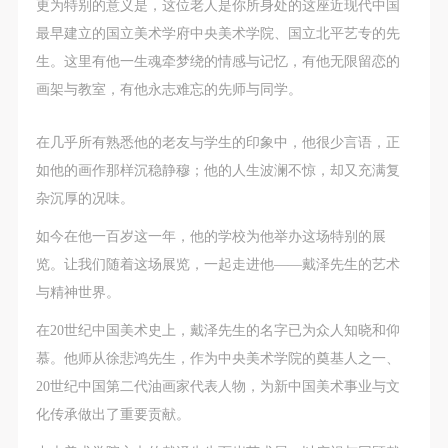
第一条
第一条
第一条
更为特别的意义是，这位老人是你所身处的这座近现代中国
本次活动公平公正、自愿参加与退出、风险与责任自
本次活动公平公正、自愿参加与退出、风险与责任自
本次活动公平公正、自愿参加与退出、风险与责任自
最早建立的国立美术学府中央美术学院、国立北平艺专的先
负的原则。但活动有风险，参加者应有必要的风险意
负的原则。但活动有风险，参加者应有必要的风险意
负的原则。但活动有风险，参加者应有必要的风险意
生。这里有他一生魂牵梦绕的情感与记忆，有他无限留恋的
识。
识。
识。
画架与教室，有他永志难忘的先师与同学。
第二条
第二条
第二条
在几乎所有熟悉他的老友与学生的印象中，他很少言语，正
参加本次活动者必须遵守中华人民共和国的相关法
参加本次活动者必须遵守中华人民共和国的相关法
参加本次活动者必须遵守中华人民共和国的相关法
如他的画作那样沉稳静穆；他的人生波澜不惊，却又充满复
律、法规，必须遵循道德和社会公德规范，并应该具
律、法规，必须遵循道德和社会公德规范，并应该具
律、法规，必须遵循道德和社会公德规范，并应该具
杂沉厚的况味。
备以人为本、团结友爱、互相帮助和助人为乐的良好
备以人为本、团结友爱、互相帮助和助人为乐的良好
备以人为本、团结友爱、互相帮助和助人为乐的良好
品质。
品质。
品质。
如今在他一百岁这一年，他的学校为他举办这场特别的展
第三条
第三条
第三条
览。让我们随着这场展览，一起走进他——戴泽先生的艺术
参加本次活动人员应该是成年人（具有完全民事行为
参加本次活动人员应该是成年人（具有完全民事行为
参加本次活动人员应该是成年人（具有完全民事行为
与精神世界。
能力的人，18周岁以上）未成年人必须在成年人的陪
能力的人，18周岁以上）未成年人必须在成年人的陪
能力的人，18周岁以上）未成年人必须在成年人的陪
在20世纪中国美术史上，戴泽先生的名字已为众人知晓和仰
同下参观。
同下参观。
同下参观。
慕。他师从徐悲鸿先生，作为中央美术学院的奠基人之一、
第四条
第四条
第四条
20世纪中国第二代油画家代表人物，为新中国美术事业与文
参加活动者在此次活动期间的人身安全责任自负。鼓
参加活动者在此次活动期间的人身安全责任自负。鼓
参加活动者在此次活动期间的人身安全责任自负。鼓
化传承做出了重要贡献。
励参加者自行购买人身安全保险。活动中一旦出现事
励参加者自行购买人身安全保险。活动中一旦出现事
励参加者自行购买人身安全保险。活动中一旦出现事