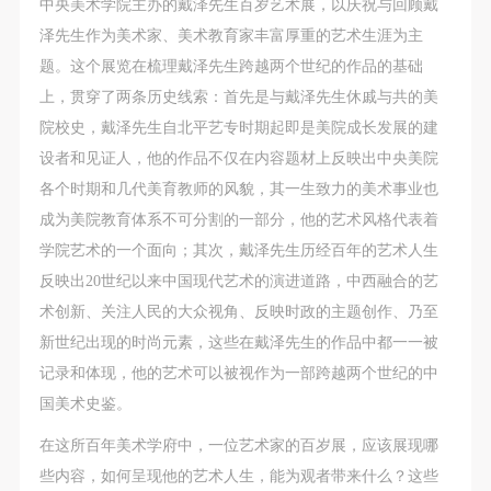
故，活动中任何非事故当事人及美术馆将不承担人身
故，活动中任何非事故当事人及美术馆将不承担人身
故，活动中任何非事故当事人及美术馆将不承担人身
中央美术学院主办的戴泽先生百岁艺术展，以庆祝与回顾戴
事故的任何责任，但有互相援助的义务。参加活动的
事故的任何责任，但有互相援助的义务。参加活动的
事故的任何责任，但有互相援助的义务。参加活动的
泽先生作为美术家、美术教育家丰富厚重的艺术生涯为主
成员应当积极主动的组织实施救援工作，但对事故本
成员应当积极主动的组织实施救援工作，但对事故本
成员应当积极主动的组织实施救援工作，但对事故本
题。这个展览在梳理戴泽先生跨越两个世纪的作品的基础
身不承担任何法律责任和经济责任。参加本次活动者
身不承担任何法律责任和经济责任。参加本次活动者
身不承担任何法律责任和经济责任。参加本次活动者
上，贯穿了两条历史线索：首先是与戴泽先生休戚与共的美
的人身安全不负有民事及相关连带责任。
的人身安全不负有民事及相关连带责任。
的人身安全不负有民事及相关连带责任。
院校史，戴泽先生自北平艺专时期起即是美院成长发展的建
第五条
第五条
第五条
设者和见证人，他的作品不仅在内容题材上反映出中央美院
参加活动者在此次活动期间应主动遵守美术馆活动秩
参加活动者在此次活动期间应主动遵守美术馆活动秩
参加活动者在此次活动期间应主动遵守美术馆活动秩
各个时期和几代美育教师的风貌，其一生致力的美术事业也
序、维护美术馆场地及展示、展览、馆藏艺术作品及
序、维护美术馆场地及展示、展览、馆藏艺术作品及
序、维护美术馆场地及展示、展览、馆藏艺术作品及
成为美院教育体系不可分割的一部分，他的艺术风格代表着
衍生品的安全。活动中一旦因个人原因造成美术馆场
衍生品的安全。活动中一旦因个人原因造成美术馆场
衍生品的安全。活动中一旦因个人原因造成美术馆场
学院艺术的一个面向；其次，戴泽先生历经百年的艺术人生
地、空间、艺术品、衍生品等受到不同程度的损失、
地、空间、艺术品、衍生品等受到不同程度的损失、
地、空间、艺术品、衍生品等受到不同程度的损失、
反映出20世纪以来中国现代艺术的演进道路，中西融合的艺
破坏。活动中任何非事故当事人及美术馆将不承担相
破坏。活动中任何非事故当事人及美术馆将不承担相
破坏。活动中任何非事故当事人及美术馆将不承担相
术创新、关注人民的大众视角、反映时政的主题创作、乃至
应的责任与损失，应由参与活动者根据相应的法律条
应的责任与损失，应由参与活动者根据相应的法律条
应的责任与损失，应由参与活动者根据相应的法律条
新世纪出现的时尚元素，这些在戴泽先生的作品中都一一被
文、组织规定进行协商和赔偿。并追究相应的法律责
文、组织规定进行协商和赔偿。并追究相应的法律责
文、组织规定进行协商和赔偿。并追究相应的法律责
记录和体现，他的艺术可以被视作为一部跨越两个世纪的中
任和经济责任。
任和经济责任。
任和经济责任。
国美术史鉴。
第六条
第六条
第六条
在这所百年美术学府中，一位艺术家的百岁展，应该展现哪
参与活动者在参与活动时应当在美术馆工作人员及活
参与活动者在参与活动时应当在美术馆工作人员及活
参与活动者在参与活动时应当在美术馆工作人员及活
些内容，如何呈现他的艺术人生，能为观者带来什么？这些