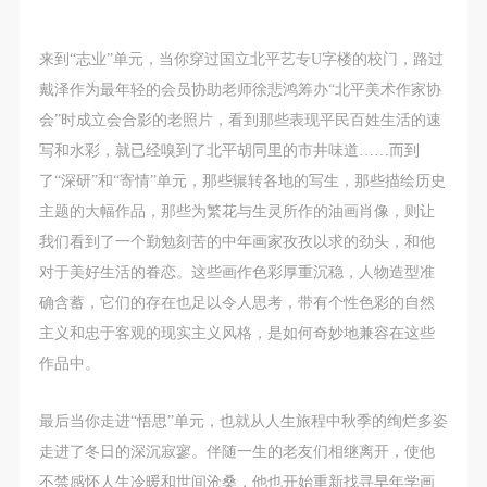
附则
附则
附则
（1）、本协议未尽事宜，经双方友好协商后可作为
（1）、本协议未尽事宜，经双方友好协商后可作为
（1）、本协议未尽事宜，经双方友好协商后可作为
来到“志业”单元，当你穿过国立北平艺专U字楼的校门，路过
本协议的补充协议，并不得违反相关法律法规规定。
本协议的补充协议，并不得违反相关法律法规规定。
本协议的补充协议，并不得违反相关法律法规规定。
戴泽作为最年轻的会员协助老师徐悲鸿筹办“北平美术作家协
（2）、本协议自甲乙双方签字（盖章）、勾选之日
（2）、本协议自甲乙双方签字（盖章）、勾选之日
（2）、本协议自甲乙双方签字（盖章）、勾选之日
会”时成立会合影的老照片，看到那些表现平民百姓生活的速
起生效。
起生效。
起生效。
写和水彩，就已经嗅到了北平胡同里的市井味道……而到
（3）、本协议包括纸质档和电子档，纸质档—式二
（3）、本协议包括纸质档和电子档，纸质档—式二
（3）、本协议包括纸质档和电子档，纸质档—式二
了“深研”和“寄情”单元，那些辗转各地的写生，那些描绘历史
份，甲乙双方各执一份，均具有同等法律效力。
份，甲乙双方各执一份，均具有同等法律效力。
份，甲乙双方各执一份，均具有同等法律效力。
主题的大幅作品，那些为繁花与生灵所作的油画肖像，则让
活动参与者意味着接受并承担本协议的全部义务，未
活动参与者意味着接受并承担本协议的全部义务，未
活动参与者意味着接受并承担本协议的全部义务，未
我们看到了一个勤勉刻苦的中年画家孜孜以求的劲头，和他
同意者意味着放弃参加此次活动的权利。凡参加这次
同意者意味着放弃参加此次活动的权利。凡参加这次
同意者意味着放弃参加此次活动的权利。凡参加这次
对于美好生活的眷恋。这些画作色彩厚重沉稳，人物造型准
活动前，必须事先与自己的家属沟通，取得家属同
活动前，必须事先与自己的家属沟通，取得家属同
活动前，必须事先与自己的家属沟通，取得家属同
确含蓄，它们的存在也足以令人思考，带有个性色彩的自然
意，同时知晓并同意本免责声明。参加者签名/勾选
意，同时知晓并同意本免责声明。参加者签名/勾选
意，同时知晓并同意本免责声明。参加者签名/勾选
主义和忠于客观的现实主义风格，是如何奇妙地兼容在这些
后，视作其家属也已知晓并同意。
后，视作其家属也已知晓并同意。
后，视作其家属也已知晓并同意。
作品中。
我已认真阅读上述条款，并且同意。
我已认真阅读上述条款，并且同意。
我已认真阅读上述条款，并且同意。
最后当你走进“悟思”单元，也就从人生旅程中秋季的绚烂多姿
走进了冬日的深沉寂寥。伴随一生的老友们相继离开，使他
不禁感怀人生冷暖和世间沧桑，他也开始重新找寻早年学画