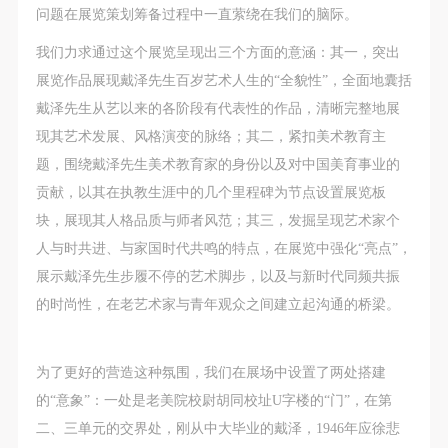
动导师、教师指导下进行，并正确的使用活动中所涉
动导师、教师指导下进行，并正确的使用活动中所涉
动导师、教师指导下进行，并正确的使用活动中所涉
问题在展览策划筹备过程中一直萦绕在我们的脑际。
及到的绘画工具、创作材料及配套设备、设施，若参
及到的绘画工具、创作材料及配套设备、设施，若参
及到的绘画工具、创作材料及配套设备、设施，若参
我们力求通过这个展览呈现出三个方面的意涵：其一，突出
与者因个人原因在使用相应绘画工具、创作材料及配
与者因个人原因在使用相应绘画工具、创作材料及配
与者因个人原因在使用相应绘画工具、创作材料及配
展览作品展现戴泽先生百岁艺术人生的“全貌性”，全面地囊括
套设备、设施造成个人受伤、伤害他人及造成相应工
套设备、设施造成个人受伤、伤害他人及造成相应工
套设备、设施造成个人受伤、伤害他人及造成相应工
戴泽先生从艺以来的各阶段有代表性的作品，清晰完整地展
具、材料、设备或设施的故障或损坏。参与活动者应
具、材料、设备或设施的故障或损坏。参与活动者应
具、材料、设备或设施的故障或损坏。参与活动者应
现其艺术发展、风格演变的脉络；其二，紧扣美术教育主
当承当相应的全部责任，并主动赔偿相应的经济损
当承当相应的全部责任，并主动赔偿相应的经济损
当承当相应的全部责任，并主动赔偿相应的经济损
题，围绕戴泽先生美术教育家的身份以及对中国美育事业的
失。活动中任何非事故当事人及美术馆将不承担人身
失。活动中任何非事故当事人及美术馆将不承担人身
失。活动中任何非事故当事人及美术馆将不承担人身
贡献，以其在执教生涯中的几个里程碑为节点设置展览板
事故的任何责任。
事故的任何责任。
事故的任何责任。
块，展现其人格品质与师者风范；其三，发掘呈现艺术家个
中央美术学院美术馆肖像权许可使用协议
中央美术学院美术馆肖像权许可使用协议
中央美术学院美术馆肖像权许可使用协议
人与时共进、与家国时代共鸣的特点，在展览中强化“亮点”，
根据《中华人民共和国广告法》、《中华人民共和国
根据《中华人民共和国广告法》、《中华人民共和国
根据《中华人民共和国广告法》、《中华人民共和国
展示戴泽先生步履不停的艺术脚步，以及与新时代同频共振
民法通则》以及 最高人民法院关于贯彻执行 《中华
民法通则》以及 最高人民法院关于贯彻执行 《中华
民法通则》以及 最高人民法院关于贯彻执行 《中华
的时尚性，在老艺术家与青年观众之间建立起沟通的桥梁。
人民共和国民法通则》若干问题的意见（试行）>的
人民共和国民法通则》若干问题的意见（试行）>的
人民共和国民法通则》若干问题的意见（试行）>的
有关规定，为明确肖像许可方（甲方）和使用方（乙
有关规定，为明确肖像许可方（甲方）和使用方（乙
有关规定，为明确肖像许可方（甲方）和使用方（乙
方）的权利义务关系，经双方友好协商，甲乙双方就
方）的权利义务关系，经双方友好协商，甲乙双方就
方）的权利义务关系，经双方友好协商，甲乙双方就
为了更好的营造这种氛围，我们在展场中设置了两处搭建
带有甲方肖像的作品的使用达成如下一致协议：
带有甲方肖像的作品的使用达成如下一致协议：
带有甲方肖像的作品的使用达成如下一致协议：
的“意象”：一处是老美院校尉胡同校址U字楼的“门”，在第
一、 一般约定
一、 一般约定
一、 一般约定
二、三单元的交界处，刚从中大毕业的戴泽，1946年应徐悲