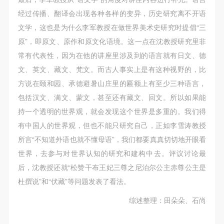
经过传播、翻译会出现各种各样的变异，历史研究离不开语
文学，这也是为什么李军教授在做世界美术史研究时提倡“三
原”，即原文、原作和原文化语境。这一点在沈教授研究里非
常有代表性，因为在他的讲座里涉及到的语言就有日文、德
文、英文、藏文、梵文。而古人事实上是有这种视野的，比
方说在颐和园、承德避暑山庄里的匾额上有至少三种语言，
包括汉文、满文、蒙文，甚至还有藏文、回文。所以如果能
持一个透明的世界观，就会发现这个世界是多重的。我们得
有中国人的世界观，但也不能只研究自己，正如李雪涛教授
所言“不知道外语也就不懂母语”，我们都要真真切切地开眼看
世界，去参与对世界认知的研究和建构中去。评议讨论最
后，沈教授还就“松赞干布王妃三尊之尼泊尔公主赤尊公主是
杜撰说”和“伏藏”等问题发表了看法。
综述整理：田朵朵、石尚