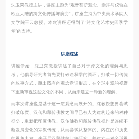
故，活动中任何非事故当事人及美术馆将不承担人身
故，活动中任何非事故当事人及美术馆将不承担人身
故，活动中任何非事故当事人及美术馆将不承担人身
沈卫荣教授主讲，讲座主题为“观音菩萨观念、崇拜与仪轨在
事故的任何责任，但有互相援助的义务。参加活动的
事故的任何责任，但有互相援助的义务。参加活动的
事故的任何责任，但有互相援助的义务。参加活动的
欧亚大陆的跨文化传播与演变”，讲座主持为中央美术学院人
成员应当积极主动的组织实施救援工作，但对事故本
成员应当积极主动的组织实施救援工作，但对事故本
成员应当积极主动的组织实施救援工作，但对事故本
文学院王云教授。本次讲座还得到了“跨文化艺术史四季学
身不承担任何法律责任和经济责任。参加本次活动者
身不承担任何法律责任和经济责任。参加本次活动者
身不承担任何法律责任和经济责任。参加本次活动者
堂”的支持。
的人身安全不负有民事及相关连带责任。
的人身安全不负有民事及相关连带责任。
的人身安全不负有民事及相关连带责任。
第五条
第五条
第五条
讲座综述
参加活动者在此次活动期间应主动遵守美术馆活动秩
参加活动者在此次活动期间应主动遵守美术馆活动秩
参加活动者在此次活动期间应主动遵守美术馆活动秩
序、维护美术馆场地及展示、展览、馆藏艺术作品及
序、维护美术馆场地及展示、展览、馆藏艺术作品及
序、维护美术馆场地及展示、展览、馆藏艺术作品及
讲座伊始，沈卫荣教授讲述了自己对于跨文化的理解与思
衍生品的安全。活动中一旦因个人原因造成美术馆场
衍生品的安全。活动中一旦因个人原因造成美术馆场
衍生品的安全。活动中一旦因个人原因造成美术馆场
考，他倡导研究者首先要打破诠释学的循环，打破一切传统
地、空间、艺术品、衍生品等受到不同程度的损失、
地、空间、艺术品、衍生品等受到不同程度的损失、
地、空间、艺术品、衍生品等受到不同程度的损失、
的叙事方式，跳出既有的观念意识形态，在全球史观的视野
破坏。活动中任何非事故当事人及美术馆将不承担相
破坏。活动中任何非事故当事人及美术馆将不承担相
破坏。活动中任何非事故当事人及美术馆将不承担相
下重新审视这些文化的不同，从而来建立一种新的理解。
应的责任与损失，应由参与活动者根据相应的法律条
应的责任与损失，应由参与活动者根据相应的法律条
应的责任与损失，应由参与活动者根据相应的法律条
而本次讲座也是基于这一层观念而展开的。沈教授想要尝试
文、组织规定进行协商和赔偿。并追究相应的法律责
文、组织规定进行协商和赔偿。并追究相应的法律责
文、组织规定进行协商和赔偿。并追究相应的法律责
打破印度、汉传和藏传佛教之间早已被人为建构起来的种种
任和经济责任。
任和经济责任。
任和经济责任。
壁垒，重新把印度佛教、汉传佛教和藏传佛教视作是连续不
第六条
第六条
第六条
断发展变化的宗教传统，从而尝试从整体的、内在的和历史
参与活动者在参与活动时应当在美术馆工作人员及活
参与活动者在参与活动时应当在美术馆工作人员及活
参与活动者在参与活动时应当在美术馆工作人员及活
的视角出发，来开展汉藏佛教比较研究，并建立一种全球视