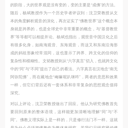
的阶段，大的世界观是没有变的，变的主要是“成佛”的方法。
随后，杨斌教授作为一个历史学者评议到：沈卫荣教授从文
本的角度解析观音的演化，再次证实了“佛教世界”这个概念本
身就是跨界的，也是全球史中非常重要的概念，与“基督教世
界”等等都可以相提并论。杨斌也指出，观世音中国汉化之后
有很多化身，如南海观音、东海观音，而这又和东南沿海形
成的妈祖形象经常混同，这也显示了跨界、跨文化的信仰的
复杂性和模糊性。文韬教授则从“六字真言”切入，也就跨文化
中的“同”与“不同”提出了自己的看法。六字真言在汉地念“南无
阿弥陀佛”，而在藏地念“唵嘛呢叭咪吽”，两者的意思和效果
一样，但它们背后还有一套体系和非常复杂的思想观念值得
深究。
对以上评论，沈卫荣教授做出了回应。他认为研究佛教首先
要回到原来的整体语境，这样能更加清晰地理解“同”与“不
同”。佛教义理实际上是一样的，只是修行法门不一样。这就
是为什么必须把佛教作为整体来研究，若我们只研究藏传佛