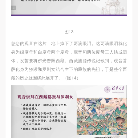
图13
慈悲的观音在这片土地上掉下了两滴眼泪。这两滴眼泪就化
身为绿度母和白度母两个度母，观音和两位度母三人结成团
体，发誓要将佛光普照西藏。西藏族源传说记载到，观音菩
萨化身为猕猴和罗刹女结合生下的藏族的先祖，于是整个西
藏的历史就围绕此展开了。（图14）