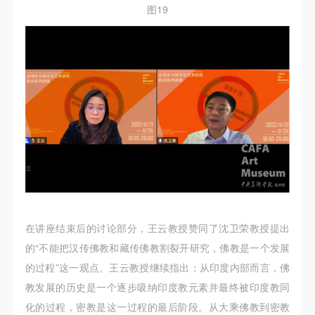
图19
在讲座结束后的讨论部分，王云教授赞同了沈卫荣教授提出
的“不能把汉传佛教和藏传佛教割裂开研究，佛教是一个发展
的过程”这一观点。王云教授继续指出：从印度内部而言，佛
教发展的历史是一个逐步吸纳印度教元素并最终被印度教同
化的过程，密教是这一过程的最后阶段。从大乘佛教到密教