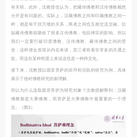
（1）、拍摄内容 乙方拍摄的带有甲方肖像的作品内
（1）、拍摄内容 乙方拍摄的带有甲方肖像的作品内
（1）、拍摄内容 乙方拍摄的带有甲方肖像的作品内
有关联。此外，沈教授也认为，把藏传佛教和汉传佛教截然
容包括：①中央美术学院美术馆②中央美术学院校园
容包括：①中央美术学院美术馆②中央美术学院校园
容包括：①中央美术学院美术馆②中央美术学院校园
分开是有问题的。实际上，汉藏佛教之间和印藏佛教之间一
内○3由中央美术学院公共教育部策划或执行的一切活
内○3由中央美术学院公共教育部策划或执行的一切活
内○3由中央美术学院公共教育部策划或执行的一切活
样，都是有千丝万缕的关系，两者之间也互相交流交融。比
动。
动。
动。
如藏传佛教就吸收了很多汉传佛教，包括禅宗的影响。所以
（2）、使用形式 用于中央美术学院图书出版、销售
（2）、使用形式 用于中央美术学院图书出版、销售
（2）、使用形式 用于中央美术学院图书出版、销售
我们一定要打破印度佛教、汉传佛教、藏传佛教之间的壁
附带光盘及宣传资料。
附带光盘及宣传资料。
附带光盘及宣传资料。
垒，这样便会发现从内在来讲，其三者有着非常多的共通之
（3）、使用地域范围
（3）、使用地域范围
（3）、使用地域范围
处。而这在某种程度上来说这也是一种跨文化。
适用地域范围包括国内和国外。
适用地域范围包括国内和国外。
适用地域范围包括国内和国外。
接下来，沈教授以观音菩萨的崇拜和仪轨的研究为例，具体
使用肖像的媒介限于不损害甲方肖像权的任何媒介
使用肖像的媒介限于不损害甲方肖像权的任何媒介
使用肖像的媒介限于不损害甲方肖像权的任何媒介
展示了他对佛教研究的新理解。
（如杂志、网络等）。
（如杂志、网络等）。
（如杂志、网络等）。
三、肖像权使用期限
三、肖像权使用期限
三、肖像权使用期限
所以为什么选取观音菩萨为研究对象？沈教授解释到：汉藏
永久使用。
永久使用。
永久使用。
佛教都是大乘佛教，而菩萨是大乘佛教中最重要的一个理
四、许可使用费用
四、许可使用费用
四、许可使用费用
念。（图3）
带有甲方肖像作品的拍摄费用由乙方承担。
带有甲方肖像作品的拍摄费用由乙方承担。
带有甲方肖像作品的拍摄费用由乙方承担。
乙方于拍摄完带有甲方肖像的作品无需支付甲方任何
乙方于拍摄完带有甲方肖像的作品无需支付甲方任何
乙方于拍摄完带有甲方肖像的作品无需支付甲方任何
费用。
费用。
费用。