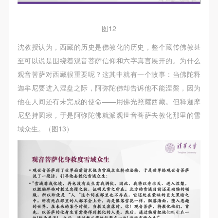
登录
图12
可使用雅昌艺术网会员账户登录
沈教授认为，西藏的历史是佛教化的历史，整个藏传佛教甚
至可以说是围绕着观音菩萨信仰和六字真言展开的。为什么
观音菩萨对西藏很重要呢？这其中就有一个故事：当佛陀释
迦牟尼要进入涅盘之际，阿弥陀佛却告诉他不能涅槃，因为
他在人间还有未完成的使命——用佛光照耀西藏。但释迦摩
尼坚持圆寂，于是阿弥陀佛就派观世音菩萨去教化那里的雪
域众生。（图13）