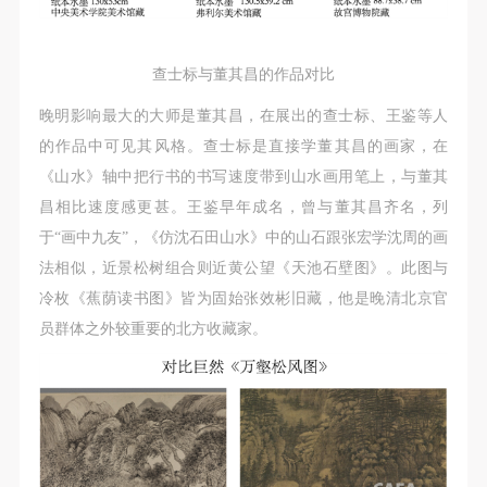
查士标与董其昌的作品对比
晚明影响最大的大师是董其昌，在展出的查士标、王鉴等人
的作品中可见其风格。查士标是直接学董其昌的画家，在
《山水》轴中把行书的书写速度带到山水画用笔上，与董其
昌相比速度感更甚。王鉴早年成名，曾与董其昌齐名，列
于“画中九友”，《仿沈石田山水》中的山石跟张宏学沈周的画
法相似，近景松树组合则近黄公望《天池石壁图》。此图与
冷枚《蕉荫读书图》皆为固始张效彬旧藏，他是晚清北京官
员群体之外较重要的北方收藏家。