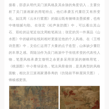
接着，邵彦从明代吴门派风格及其余脉的角度切入，主要分
析了吴门派画家的用笔特点，他们承袭五代董巨又有所变
化。如沈周《云水行窝图》的烟云既有侧锋淡墨揉擦，也有
中锋细腻勾勒。在张宏《松声泉韵图》中，可以看出其山
石、双松的运笔近似沈周粗笔画法；张宏的另一件展品《山
水图》中的破碎短线则相对更接近他的个人风格。在《王维
诗意图》中，文伯仁运用了大量的点子造型，山体缺少董巨
的丰厚之感。而陆治作为吴门画派中于传统求变的代表性人
物，笔墨风格承袭文徵明之余更多采用浙派的侧锋用笔，
《桃源图》中小青绿设色，笔法风骨俊俏，是其典型的风格
面貌，相比京江派画家潘恭寿的《仿陆叔平林屋洞天图》，
锋棱感更强。