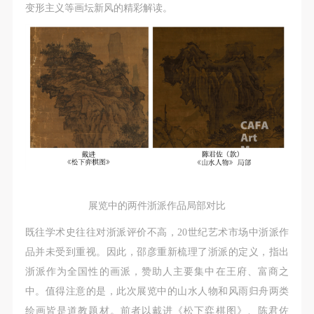
变形主义等画坛新风的精彩解读。
展览中的两件浙派作品局部对比
既往学术史往往对浙派评价不高，20世纪艺术市场中浙派作
品并未受到重视。因此，邵彦重新梳理了浙派的定义，指出
浙派作为全国性的画派，赞助人主要集中在王府、富商之
中。值得注意的是，此次展览中的山水人物和风雨归舟两类
绘画皆是道教题材。前者以戴进《松下弈棋图》、陈君佐