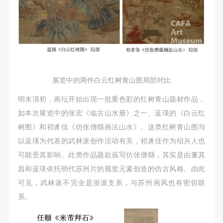
展览中的两件白云红树青山图局部对比
明末清初，画坛开始出现一批重色彩的红树青山题材作品，
如本次展览中的张宏《临古山水册》之一、蓝瑛的《白云红
树图》和祁豸佳《仿张僧繇画法山水》。这类红树青山图与
以蓝瑛为代表的武林派创作活动有关，祁豸佳作为绍兴人也
可能受其影响。此类作品题款虽写仿张僧繇，其实是由董其
昌和蓝瑛依托明代苏州片的视觉元素创造的仿古风格。由此
可见，武林派不完全是浙派支系，与苏州画风也有密切联
系。