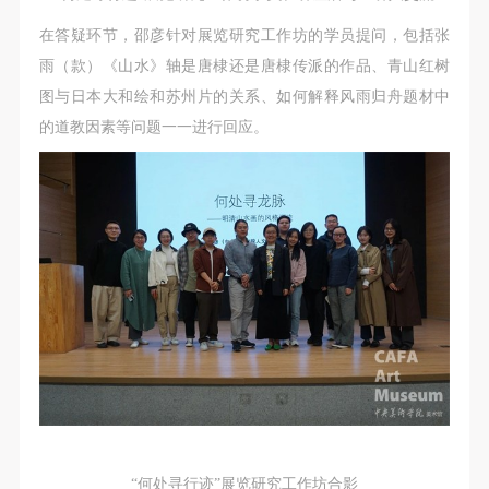
在答疑环节，邵彦针对展览研究工作坊的学员提问，包括张
雨（款）《山水》轴是唐棣还是唐棣传派的作品、青山红树
图与日本大和绘和苏州片的关系、如何解释风雨归舟题材中
的道教因素等问题一一进行回应。
“何处寻行迹”展览研究工作坊合影