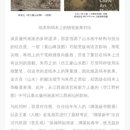
纸本和绢本上的细笔效果对比
谈及徽州画派的多样遗泽，邵彦强调了山水画中材料与技法
的结合度。一智《黄山峰顶图》可能受版画语言影响，用笔
尖细，将纸上的干笔精微推向极致，开发了董巨在绢本上没
有达到的面貌。朱昂之的《仿王蒙山水图》尽管同样使用尖
细繁笔，但追求的是纸本上的厚重感，因此难及绢本效果。
金古良《山水》的皴法细节与朱昂之类似，却因放在绢本上
而略显单薄。此外，从江西籍清宫画家万上遴的《空江野村
图》中可以看出徽州画派对江西画坛的影响。
与此同时，邵彦对任熊、任任伯年等人的《摛藻扬华图册》
以及王素《人物》金笺扇页进行了题材考证。“摛藻扬华”出自
汉代班固《答宾戏》“虽驰辩如涛波，摛藻如春华，犹无益於