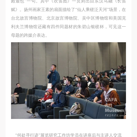
殿最也”一句。其中《吹笛图》一页则出自东汉马融《长笛
赋》。扬州画家王素的扇面描绘了“仙人乘槎泛天河”场景，在
台北故宫博物院、北京故宫博物院、吴中区博物馆和美国克
利夫兰博物馆还藏有四件同题材的朱碧山银槎杯，可见这一
母题的跨媒介表达。
“何处寻行迹”展览研究工作坊学员在讲座后与主讲人交流