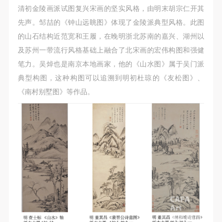
清初金陵画派试图复兴宋画的坚实风格，由明末胡宗仁开其
先声。邹喆的《钟山远眺图》体现了金陵派典型风格。此图
的山石结构近范宽和王履，在晚明浙北苏南的嘉兴、湖州以
及苏州一带流行风格基础上融合了北宋画的宏伟构图和强健
笔力。吴焯也是南京本地画家，他的《山水图》属于吴门派
快捷登录
帐号密码登录
典型构图，这种构图可以追溯到明初杜琼的《友松图》、
《南村别墅图》等作品。
发送验证码
手机号码
手机号码将作为您的登录账号
验证码
登录
可使用雅昌艺术网会员账户登录