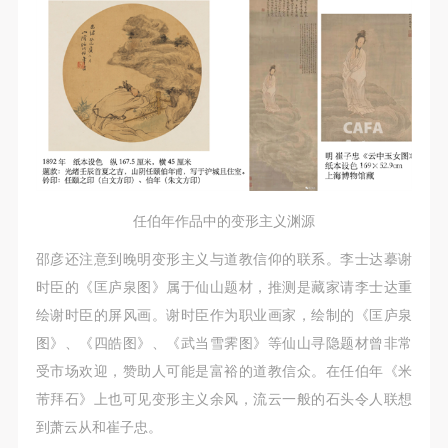
任伯年作品中的变形主义渊源
邵彦还注意到晚明变形主义与道教信仰的联系。李士达摹谢
时臣的《匡庐泉图》属于仙山题材，推测是藏家请李士达重
绘谢时臣的屏风画。谢时臣作为职业画家，绘制的《匡庐泉
图》、《四皓图》、《武当雪霁图》等仙山寻隐题材曾非常
受市场欢迎，赞助人可能是富裕的道教信众。在任伯年《米
芾拜石》上也可见变形主义余风，流云一般的石头令人联想
到萧云从和崔子忠。