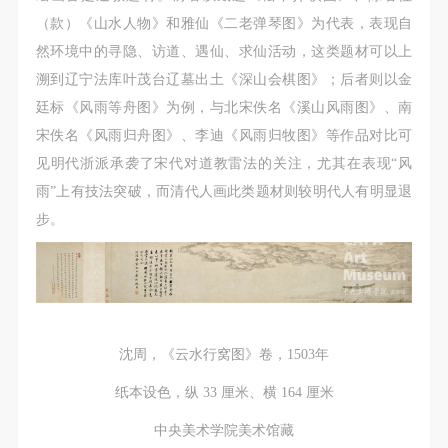
（款）《山水人物》和雅仙《二老弹琴图》为代表，表现自
然环境中的寻隐、访道、遇仙、求仙活动，这类题材可以上
溯到辽宁法库叶茂台辽墓出土《深山会棋图》；后者则以金
廷标《风雨等舟图》为例，与北宋佚名《溪山风雨图》、南
宋佚名《风雨归舟图》、李迪《风雨归牧图》等作品对比可
见明代浙派承袭了宋代对道教雷法的关注，尤其在表现“风
雨”上有技法突破，而清代人画此类题材则较明代人有明显退
步。
沈周，《云水行窝图》卷，1503年
纸本设色，纵 33 厘米、横 164 厘米
中央美术学院美术馆藏