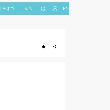
持美术馆
商店
EN