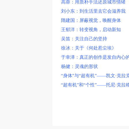
高蓉：用质朴手法还原城市情绪
刘小东：到生活里去它会滋养我
隋建国：屏蔽视觉，唤醒身体
王郁洋：转变视角，启动新知
吴笛：关注自己的坚持
徐冰：关于《何处惹尘埃》
于幸泽：真正的创作是发自内心
杨健：灵魂的形状
“身体”与“超有机”——凯文·克拉
“超有机”和“个性”——托尼·克拉