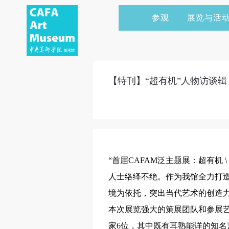
参观
展览与活
当前展览
艺术家&典藏
CAFAM 讲座
会员
展览预告
学术研究
CAFAM 课程
企业赞助
【特刊】“超有机”人物访谈辑
展览回顾
艺术出版
CAFAM 体验
捐赠
数字美术馆
志愿者
资讯
合作伙伴
“首届CAFAM泛主题展：超有机
举办活动
人士络绎不绝。作为我馆全力打造
境为依托，突出当代艺术的创造力
本次展览强大的策展团队和参展艺
家6位，其中既有耳熟能详的知