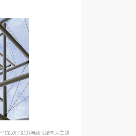
人
人
人
活
活
活
子们策划了以力与线性结构为主题
作
作
作