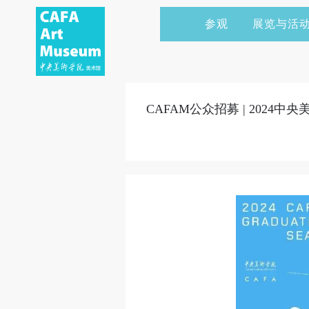
参观
展览与活
当前展览
艺术家&典藏
CAFAM 讲座
会员
展览预告
学术研究
CAFAM 课程
企业赞助
CAFAM公众招募 | 202
展览回顾
艺术出版
CAFAM 体验
捐赠
数字美术馆
志愿者
资讯
合作伙伴
举办活动