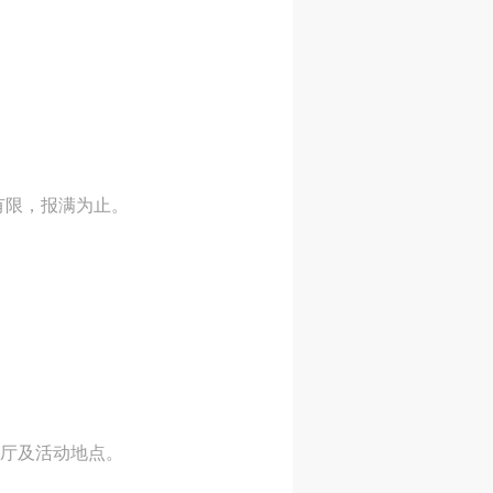
身
身
身
承
承
承
主
主
主
参
参
参
额有限，报满为止。
及
及
及
美
美
美
任
任
任
据
据
据
济
济
济
展厅及活动地点。