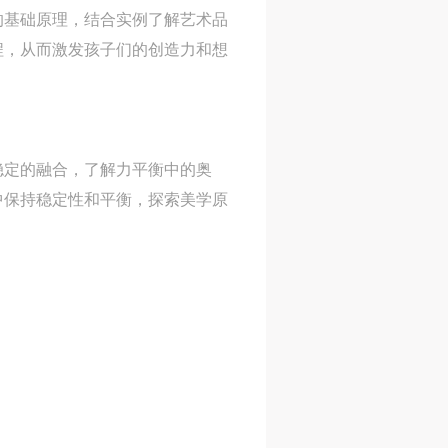
的基础原理，结合实例了解艺术品
网
网
网
程，从而激发孩子们的创造力和想
央
央
央
案
案
案
”规
”规
”规
稳定的融合，了解力平衡中的奥
中保持稳定性和平衡，探索美学原
风
风
风
德
德
德
的
的
的