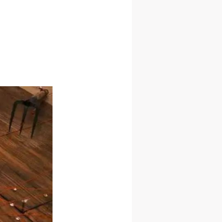
进
进
进
施
施
施
活
活
活
人
人
人
）>
）>
）>
致
致
致
合本
合本
合本