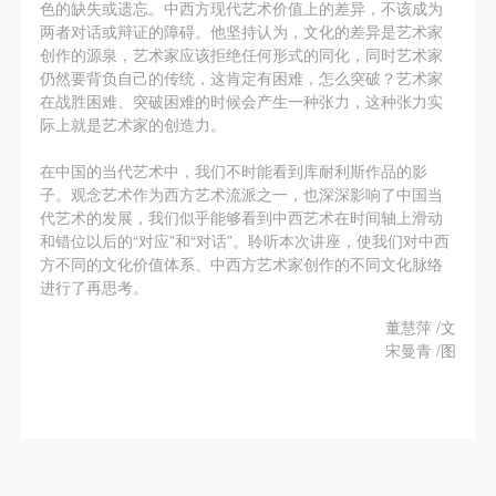
发送验证码
第一条
第一条
第一条
色的缺失或遗忘。中西方现代艺术价值上的差异，不该成为
手机号码
两者对话或辩证的障碍。他坚持认为，文化的差异是艺术家
本次活动公平公正、自愿参加与退出、风险与责任自
本次活动公平公正、自愿参加与退出、风险与责任自
本次活动公平公正、自愿参加与退出、风险与责任自
手机号码将作为您的登录账号
创作的源泉，艺术家应该拒绝任何形式的同化，同时艺术家
负的原则。但活动有风险，参加者应有必要的风险意
负的原则。但活动有风险，参加者应有必要的风险意
负的原则。但活动有风险，参加者应有必要的风险意
仍然要背负自己的传统，这肯定有困难，怎么突破？艺术家
识。
识。
识。
在战胜困难、突破困难的时候会产生一种张力，这种张力实
际上就是艺术家的创造力。
第二条
第二条
第二条
验证码
参加本次活动者必须遵守中华人民共和国的相关法
参加本次活动者必须遵守中华人民共和国的相关法
参加本次活动者必须遵守中华人民共和国的相关法
在中国的当代艺术中，我们不时能看到库耐利斯作品的影
登录
律、法规，必须遵循道德和社会公德规范，并应该具
律、法规，必须遵循道德和社会公德规范，并应该具
律、法规，必须遵循道德和社会公德规范，并应该具
子。观念艺术作为西方艺术流派之一，也深深影响了中国当
代艺术的发展，我们似乎能够看到中西艺术在时间轴上滑动
备以人为本、团结友爱、互相帮助和助人为乐的良好
备以人为本、团结友爱、互相帮助和助人为乐的良好
备以人为本、团结友爱、互相帮助和助人为乐的良好
可使用雅昌艺术网会员账户登录
和错位以后的“对应”和“对话”。聆听本次讲座，使我们对中西
品质。
品质。
品质。
方不同的文化价值体系、中西方艺术家创作的不同文化脉络
第三条
第三条
第三条
进行了再思考。
参加本次活动人员应该是成年人（具有完全民事行为
参加本次活动人员应该是成年人（具有完全民事行为
参加本次活动人员应该是成年人（具有完全民事行为
董慧萍 /文
能力的人，18周岁以上）未成年人必须在成年人的陪
能力的人，18周岁以上）未成年人必须在成年人的陪
能力的人，18周岁以上）未成年人必须在成年人的陪
宋曼青 /图
同下参观。
同下参观。
同下参观。
第四条
第四条
第四条
参加活动者在此次活动期间的人身安全责任自负。鼓
参加活动者在此次活动期间的人身安全责任自负。鼓
参加活动者在此次活动期间的人身安全责任自负。鼓
励参加者自行购买人身安全保险。活动中一旦出现事
励参加者自行购买人身安全保险。活动中一旦出现事
励参加者自行购买人身安全保险。活动中一旦出现事