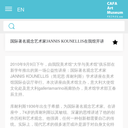
EN
中央美术学院美术馆出版授权协议书
中央美术学院美术馆出版授权协议书
中央美术学院美术馆出版授权协议书
本人完全同意《中央美术学院美术馆》（以下简
本人完全同意《中央美术学院美术馆》（以下简
本人完全同意《中央美术学院美术馆》（以下简
称“CAFAM”），愿意将本人参与中央美术学院美术馆
称“CAFAM”），愿意将本人参与中央美术学院美术馆
称“CAFAM”），愿意将本人参与中央美术学院美术馆
国际著名观念艺术家JANNIS KOUNELLIS在我馆开讲
公共教育部组织的公益性活动（包括美术馆会员活
公共教育部组织的公益性活动（包括美术馆会员活
公共教育部组织的公益性活动（包括美术馆会员活
动）的涉及本人的图像、照片、文字、著作、活动成
动）的涉及本人的图像、照片、文字、著作、活动成
动）的涉及本人的图像、照片、文字、著作、活动成
2010年9月9日下午，由我院美术馆“大学与美术馆”俱乐部在
果（如参与工作坊创作的作品）提交中央美术学院用
果（如参与工作坊创作的作品）提交中央美术学院用
果（如参与工作坊创作的作品）提交中央美术学院用
新学年推出的第一场公益性讲座：国际著名观念艺术家
作发表、出版。中央美术学院可以以电子、网络及其
作发表、出版。中央美术学院可以以电子、网络及其
作发表、出版。中央美术学院可以以电子、网络及其
JANNIS KOUNELLIS（简尼思·库耐利斯）学术讲座在美术
它数字媒体形式公开出版，并同意编入《中国知识资
它数字媒体形式公开出版，并同意编入《中国知识资
它数字媒体形式公开出版，并同意编入《中国知识资
馆国际会议厅举行。本次讲座由美术馆主办，意大利大使馆
文化处及意大利galleriamarino画廊协办，美术馆学术部王春
源总库》《中央美术学院资料库》《中央美术学院美
源总库》《中央美术学院资料库》《中央美术学院美
源总库》《中央美术学院资料库》《中央美术学院美
辰主持。
术馆资料库》等相关资料、文献、档案机构和平台，
术馆资料库》等相关资料、文献、档案机构和平台，
术馆资料库》等相关资料、文献、档案机构和平台，
在中央美术学院中使用和在互联网上传播，同意按相
在中央美术学院中使用和在互联网上传播，同意按相
在中央美术学院中使用和在互联网上传播，同意按相
库耐利斯1936年出生于希腊，为国际著名观念艺术家。在讲
快捷登录
帐号密码登录
座中，74岁的库耐利斯以其敏锐、深邃的思维讲述了他的创
关“章程”规定享受相关权益。
关“章程”规定享受相关权益。
关“章程”规定享受相关权益。
作历程和艺术观念。他强调，任何一种创新都需要自己的传
中央美术学院美术馆活动安全免责协议书
中央美术学院美术馆活动安全免责协议书
中央美术学院美术馆活动安全免责协议书
统。实际上，现代艺术的很多迷茫或许是源于对自身文化特