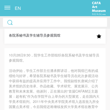
EN
中央美术学院美术馆出版授权协议书
中央美术学院美术馆出版授权协议书
中央美术学院美术馆出版授权协议书
本人完全同意《中央美术学院美术馆》（以下简
本人完全同意《中央美术学院美术馆》（以下简
本人完全同意《中央美术学院美术馆》（以下简
称“CAFAM”），愿意将本人参与中央美术学院美术馆
称“CAFAM”），愿意将本人参与中央美术学院美术馆
称“CAFAM”），愿意将本人参与中央美术学院美术馆
各院系秘书及学生辅导员参观我馆
公共教育部组织的公益性活动（包括美术馆会员活
公共教育部组织的公益性活动（包括美术馆会员活
公共教育部组织的公益性活动（包括美术馆会员活
动）的涉及本人的图像、照片、文字、著作、活动成
动）的涉及本人的图像、照片、文字、著作、活动成
动）的涉及本人的图像、照片、文字、著作、活动成
10月28日9:30，院学生工作部组织各院系秘书及学生辅导员
果（如参与工作坊创作的作品）提交中央美术学院用
果（如参与工作坊创作的作品）提交中央美术学院用
果（如参与工作坊创作的作品）提交中央美术学院用
参观我馆。
作发表、出版。中央美术学院可以以电子、网络及其
作发表、出版。中央美术学院可以以电子、网络及其
作发表、出版。中央美术学院可以以电子、网络及其
它数字媒体形式公开出版，并同意编入《中国知识资
它数字媒体形式公开出版，并同意编入《中国知识资
它数字媒体形式公开出版，并同意编入《中国知识资
活动伊始，学生工作部主任潘承辉讲话，他对我馆已有的成
绩给与好评，希望各院系秘书及学生辅导员在此次参观活动
源总库》《中央美术学院资料库》《中央美术学院美
源总库》《中央美术学院资料库》《中央美术学院美
源总库》《中央美术学院资料库》《中央美术学院美
快捷登录
帐号密码登录
中获得有益的提高并应用于工作中。我馆副馆长唐斌介绍了
术馆资料库》等相关资料、文献、档案机构和平台，
术馆资料库》等相关资料、文献、档案机构和平台，
术馆资料库》等相关资料、文献、档案机构和平台，
美术馆的历史传承、作品收藏、学术研究、展览展示、公共
在中央美术学院中使用和在互联网上传播，同意按相
在中央美术学院中使用和在互联网上传播，同意按相
在中央美术学院中使用和在互联网上传播，同意按相
教育和未来发展。他谈到，正在展出的“首届CAFAM泛主题
展：超有机”作为在学院平台上举办的大型展览，走在国内大
关“章程”规定享受相关权益。
关“章程”规定享受相关权益。
关“章程”规定享受相关权益。
发送验证码
学美术馆前列。2011年中央美术学院美术馆入选首批九所全
手机号码
中央美术学院美术馆活动安全免责协议书
中央美术学院美术馆活动安全免责协议书
中央美术学院美术馆活动安全免责协议书
手机号码将作为您的登录账号
国重点美术馆，今后我馆还将继续发挥大学美术馆在教育中