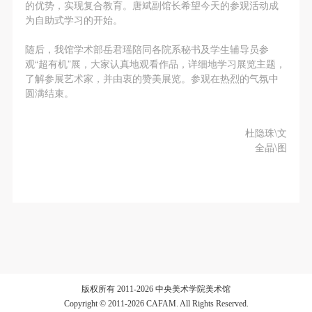
第一条
第一条
第一条
的优势，实现复合教育。唐斌副馆长希望今天的参观活动成
为自助式学习的开始。
本次活动公平公正、自愿参加与退出、风险与责任自
本次活动公平公正、自愿参加与退出、风险与责任自
本次活动公平公正、自愿参加与退出、风险与责任自
负的原则。但活动有风险，参加者应有必要的风险意
负的原则。但活动有风险，参加者应有必要的风险意
负的原则。但活动有风险，参加者应有必要的风险意
验证码
随后，我馆学术部岳君瑶陪同各院系秘书及学生辅导员参
识。
识。
识。
观“超有机”展，大家认真地观看作品，详细地学习展览主题，
登录
了解参展艺术家，并由衷的赞美展览。参观在热烈的气氛中
第二条
第二条
第二条
圆满结束。
参加本次活动者必须遵守中华人民共和国的相关法
参加本次活动者必须遵守中华人民共和国的相关法
参加本次活动者必须遵守中华人民共和国的相关法
可使用雅昌艺术网会员账户登录
律、法规，必须遵循道德和社会公德规范，并应该具
律、法规，必须遵循道德和社会公德规范，并应该具
律、法规，必须遵循道德和社会公德规范，并应该具
杜隐珠\文
备以人为本、团结友爱、互相帮助和助人为乐的良好
备以人为本、团结友爱、互相帮助和助人为乐的良好
备以人为本、团结友爱、互相帮助和助人为乐的良好
全晶\图
品质。
品质。
品质。
第三条
第三条
第三条
参加本次活动人员应该是成年人（具有完全民事行为
参加本次活动人员应该是成年人（具有完全民事行为
参加本次活动人员应该是成年人（具有完全民事行为
能力的人，18周岁以上）未成年人必须在成年人的陪
能力的人，18周岁以上）未成年人必须在成年人的陪
能力的人，18周岁以上）未成年人必须在成年人的陪
同下参观。
同下参观。
同下参观。
第四条
第四条
第四条
参加活动者在此次活动期间的人身安全责任自负。鼓
参加活动者在此次活动期间的人身安全责任自负。鼓
参加活动者在此次活动期间的人身安全责任自负。鼓
版权所有 2011-2026 中央美术学院美术馆
励参加者自行购买人身安全保险。活动中一旦出现事
励参加者自行购买人身安全保险。活动中一旦出现事
励参加者自行购买人身安全保险。活动中一旦出现事
Copyright © 2011-2026 CAFAM. All Rights Reserved.