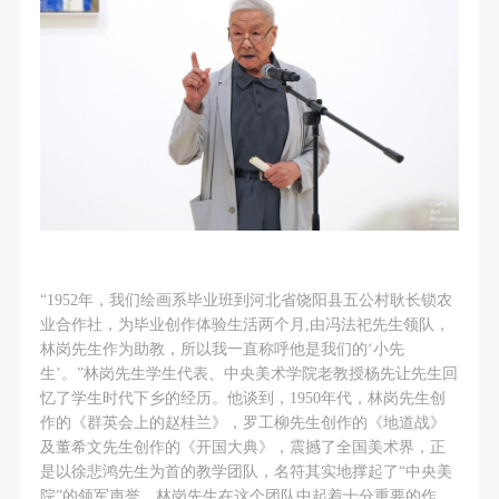
“1952年，我们绘画系毕业班到河北省饶阳县五公村耿长锁农
业合作社，为毕业创作体验生活两个月,由冯法祀先生领队，
林岗先生作为助教，所以我一直称呼他是我们的‘小先
生’。”林岗先生学生代表、中央美术学院老教授杨先让先生回
忆了学生时代下乡的经历。他谈到，1950年代，林岗先生创
作的《群英会上的赵桂兰》，罗工柳先生创作的《地道战》
及董希文先生创作的《开国大典》，震撼了全国美术界，正
是以徐悲鸿先生为首的教学团队，名符其实地撑起了“中央美
院”的领军声誉，林岗先生在这个团队中起着十分重要的作