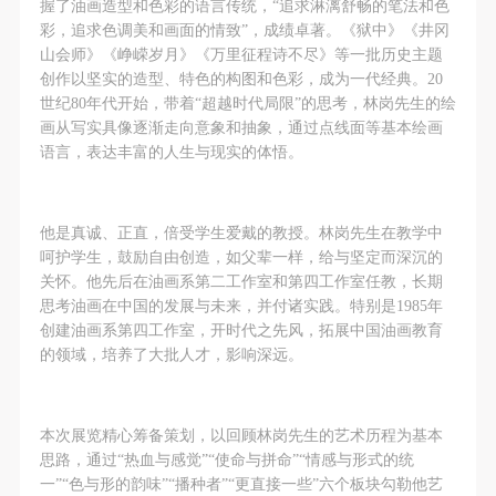
握了油画造型和色彩的语言传统，“追求淋漓舒畅的笔法和色
彩，追求色调美和画面的情致”，成绩卓著。《狱中》《井冈
山会师》《峥嵘岁月》《万里征程诗不尽》等一批历史主题
创作以坚实的造型、特色的构图和色彩，成为一代经典。20
世纪80年代开始，带着“超越时代局限”的思考，林岗先生的绘
画从写实具像逐渐走向意象和抽象，通过点线面等基本绘画
语言，表达丰富的人生与现实的体悟。
他是真诚、正直，倍受学生爱戴的教授。林岗先生在教学中
呵护学生，鼓励自由创造，如父辈一样，给与坚定而深沉的
关怀。他先后在油画系第二工作室和第四工作室任教，长期
思考油画在中国的发展与未来，并付诸实践。特别是1985年
创建油画系第四工作室，开时代之先风，拓展中国油画教育
的领域，培养了大批人才，影响深远。
本次展览精心筹备策划，以回顾林岗先生的艺术历程为基本
思路，通过“热血与感觉”“使命与拼命”“情感与形式的统
一”“色与形的韵味”“播种者”“更直接一些”六个板块勾勒他艺