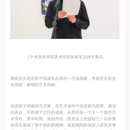
快捷登录
帐号密码登录
发送验证码
手机号码
手机号码将作为您的登录账号
|
中央美术学院美术馆馆长靳军主持开幕式。
验证码
林岗先生是在新中国成长起来的一代油画家，有着坚定的文
登录
化理想，鲜明的艺术风格。
可使用雅昌艺术网会员账户登录
他是敢于突破的艺术家，在艺术创作中追求最为真挚、感动
的表达，不拘泥于过往的成就，从而开拓一个又一个新的艺
术里程。青年时期，他创作的《群英会上的赵桂兰》以朴素
的语言展现了新中国的新精神。留苏期间的他深入研究并掌