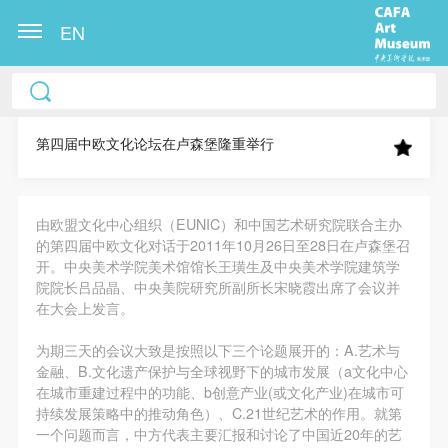
EN
中央美术学院美术馆出版授权协议书
中央美术学院美术馆出版授权协议书
中央美术学院美术馆出版授权协议书
本人完全同意《中央美术学院美术馆》（以下简
本人完全同意《中央美术学院美术馆》（以下简
本人完全同意《中央美术学院美术馆》（以下简
称“CAFAM”），愿意将本人参与中央美术学院美术馆
称“CAFAM”），愿意将本人参与中央美术学院美术馆
称“CAFAM”），愿意将本人参与中央美术学院美术馆
第四届中欧文化论坛在卢森堡隆重举行
公共教育部组织的公益性活动（包括美术馆会员活
公共教育部组织的公益性活动（包括美术馆会员活
公共教育部组织的公益性活动（包括美术馆会员活
动）的涉及本人的图像、照片、文字、著作、活动成
动）的涉及本人的图像、照片、文字、著作、活动成
动）的涉及本人的图像、照片、文字、著作、活动成
由欧盟文化中心组织（EUNIC）和中国艺术研究院联合主办
果（如参与工作坊创作的作品）提交中央美术学院用
果（如参与工作坊创作的作品）提交中央美术学院用
果（如参与工作坊创作的作品）提交中央美术学院用
的第四届中欧文化对话于2011年10月26日至28日在卢森堡召
作发表、出版。中央美术学院可以以电子、网络及其
作发表、出版。中央美术学院可以以电子、网络及其
作发表、出版。中央美术学院可以以电子、网络及其
开。中央美术学院美术馆馆长王璜生及中央美术学院建筑学
它数字媒体形式公开出版，并同意编入《中国知识资
它数字媒体形式公开出版，并同意编入《中国知识资
它数字媒体形式公开出版，并同意编入《中国知识资
院院长吕品晶、中央美院研究所副所长宋晓霞出席了会议并
在大会上发言。
源总库》《中央美术学院资料库》《中央美术学院美
源总库》《中央美术学院资料库》《中央美术学院美
源总库》《中央美术学院资料库》《中央美术学院美
术馆资料库》等相关资料、文献、档案机构和平台，
术馆资料库》等相关资料、文献、档案机构和平台，
术馆资料库》等相关资料、文献、档案机构和平台，
为期三天的会议大致是按照以下三个论题展开的：A.艺术与
在中央美术学院中使用和在互联网上传播，同意按相
在中央美术学院中使用和在互联网上传播，同意按相
在中央美术学院中使用和在互联网上传播，同意按相
金融、B.文化遗产保护与全球视野下的城市发展（a文化中心
在城市重建过程中的功能、b创意产业(或文化产业)在城市可
关“章程”规定享受相关权益。
关“章程”规定享受相关权益。
关“章程”规定享受相关权益。
持续发展策略中的推动角色）、C.21世纪艺术的作用。就第
中央美术学院美术馆活动安全免责协议书
中央美术学院美术馆活动安全免责协议书
中央美术学院美术馆活动安全免责协议书
一个问题而言，中方代表主要汇报和讨论了中国近20年的艺