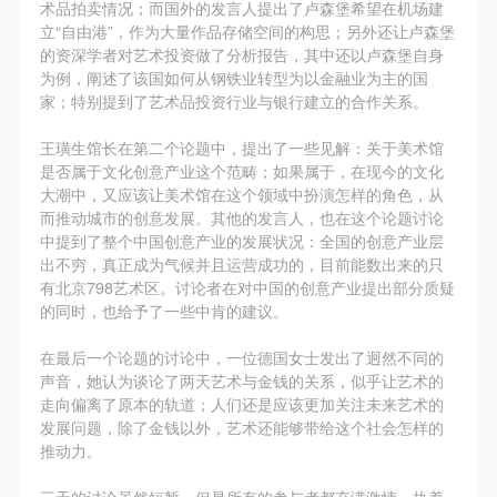
第一条
第一条
第一条
术品拍卖情况；而国外的发言人提出了卢森堡希望在机场建
立“自由港”，作为大量作品存储空间的构思；另外还让卢森堡
本次活动公平公正、自愿参加与退出、风险与责任自
本次活动公平公正、自愿参加与退出、风险与责任自
本次活动公平公正、自愿参加与退出、风险与责任自
快捷登录
帐号密码登录
的资深学者对艺术投资做了分析报告，其中还以卢森堡自身
负的原则。但活动有风险，参加者应有必要的风险意
负的原则。但活动有风险，参加者应有必要的风险意
负的原则。但活动有风险，参加者应有必要的风险意
为例，阐述了该国如何从钢铁业转型为以金融业为主的国
识。
识。
识。
家；特别提到了艺术品投资行业与银行建立的合作关系。
第二条
第二条
第二条
发送验证码
王璜生馆长在第二个论题中，提出了一些见解：关于美术馆
手机号码
参加本次活动者必须遵守中华人民共和国的相关法
参加本次活动者必须遵守中华人民共和国的相关法
参加本次活动者必须遵守中华人民共和国的相关法
手机号码将作为您的登录账号
是否属于文化创意产业这个范畴；如果属于，在现今的文化
律、法规，必须遵循道德和社会公德规范，并应该具
律、法规，必须遵循道德和社会公德规范，并应该具
律、法规，必须遵循道德和社会公德规范，并应该具
大潮中，又应该让美术馆在这个领域中扮演怎样的角色，从
而推动城市的创意发展。其他的发言人，也在这个论题讨论
备以人为本、团结友爱、互相帮助和助人为乐的良好
备以人为本、团结友爱、互相帮助和助人为乐的良好
备以人为本、团结友爱、互相帮助和助人为乐的良好
中提到了整个中国创意产业的发展状况：全国的创意产业层
品质。
品质。
品质。
验证码
出不穷，真正成为气候并且运营成功的，目前能数出来的只
第三条
第三条
第三条
有北京798艺术区。讨论者在对中国的创意产业提出部分质疑
登录
的同时，也给予了一些中肯的建议。
参加本次活动人员应该是成年人（具有完全民事行为
参加本次活动人员应该是成年人（具有完全民事行为
参加本次活动人员应该是成年人（具有完全民事行为
能力的人，18周岁以上）未成年人必须在成年人的陪
能力的人，18周岁以上）未成年人必须在成年人的陪
能力的人，18周岁以上）未成年人必须在成年人的陪
在最后一个论题的讨论中，一位德国女士发出了迥然不同的
可使用雅昌艺术网会员账户登录
同下参观。
同下参观。
同下参观。
声音，她认为谈论了两天艺术与金钱的关系，似乎让艺术的
走向偏离了原本的轨道；人们还是应该更加关注未来艺术的
第四条
第四条
第四条
发展问题，除了金钱以外，艺术还能够带给这个社会怎样的
参加活动者在此次活动期间的人身安全责任自负。鼓
参加活动者在此次活动期间的人身安全责任自负。鼓
参加活动者在此次活动期间的人身安全责任自负。鼓
推动力。
励参加者自行购买人身安全保险。活动中一旦出现事
励参加者自行购买人身安全保险。活动中一旦出现事
励参加者自行购买人身安全保险。活动中一旦出现事
三天的讨论虽然短暂，但是所有的参与者都充满激情，执着