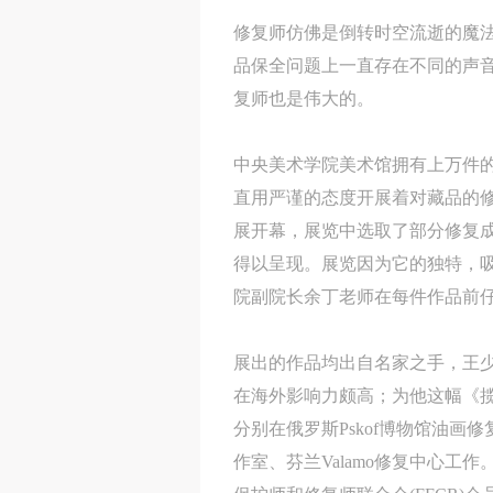
修复师仿佛是倒转时空流逝的魔
品保全问题上一直存在不同的声音
复师也是伟大的。
中央美术学院美术馆拥有上万件
直用严谨的态度开展着对藏品的修
展开幕，展览中选取了部分修复
得以呈现。展览因为它的独特，
院副院长余丁老师在每件作品前
展出的作品均出自名家之手，王
在海外影响力颇高；为他这幅《
分别在俄罗斯Pskof博物馆油
作室、芬兰Valamo修复中心工