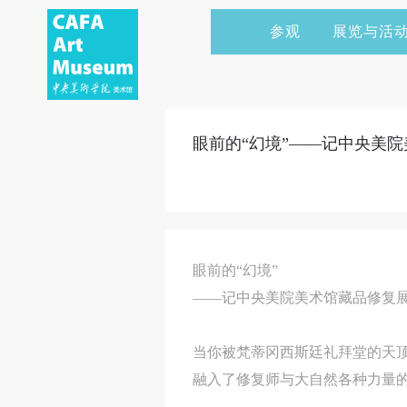
参观
展览与活
当前展览
艺术家&典藏
CAFAM 讲座
会员
展览预告
学术研究
CAFAM 课程
企业赞助
眼前的“幻境”——记中央美
展览回顾
艺术出版
CAFAM 体验
捐赠
数字美术馆
志愿者
资讯
合作伙伴
眼前的“幻境”
举办活动
——记中央美院美术馆藏品修复
当你被梵蒂冈西斯廷礼拜堂的天
融入了修复师与大自然各种力量