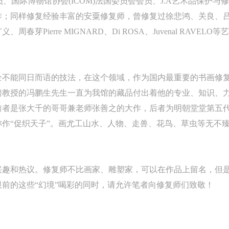
员、国际博物馆协会(ICOM)法国委员会会员、J.A艺术品保护与
络及其它数字媒体形式公开出版，并同意编入《中国知识资源总库》《中
络及其它数字媒体形式公开出版，并同意编入《中国知识资源总库》《中
络及其它数字媒体形式公开出版，并同意编入《中国知识资源总库》《中
作；同样修复经验丰富的安粟修复师，曾修复过徐悲鸿、关良、
美术学院资料库》《中央美术学院美术馆资料库》等相关资料、文献、档
美术学院资料库》《中央美术学院美术馆资料库》等相关资料、文献、档
美术学院资料库》《中央美术学院美术馆资料库》等相关资料、文献、档
登录
春芽Pierre MIGNARD、Di ROSA、Juvenal RAV
机构和平台，在中央美术学院中使用和在互联网上传播，同意按相关“章程
机构和平台，在中央美术学院中使用和在互联网上传播，同意按相关“章程
机构和平台，在中央美术学院中使用和在互联网上传播，同意按相关“章程
可使用雅昌艺术网会员账户登录
定享受相关权益。
定享受相关权益。
定享受相关权益。
中央美术学院美术馆活动安全免责协议书
中央美术学院美术馆活动安全免责协议书
中央美术学院美术馆活动安全免责协议书
全不能同日而语的技法，在这个领域，作为国内最重要的书画修
第一条
第一条
第一条
聘教授的冯鹏生先生一直为我馆的藏品付出着他的专业、知识、
本次活动公平公正、自愿参加与退出、风险与责任自负的原则。但活动有
本次活动公平公正、自愿参加与退出、风险与责任自负的原则。但活动有
本次活动公平公正、自愿参加与退出、风险与责任自负的原则。但活动有
前者是张大千的哥哥兼老师张善之的大作，后者为明朝堂堂第五
险，参加者应有必要的风险意识。
险，参加者应有必要的风险意识。
险，参加者应有必要的风险意识。
作“促织天子”。画尤工山水、人物、走兽、花鸟、草虫等无不
第二条
第二条
第二条
参加本次活动者必须遵守中华人民共和国的相关法律、法规，必须遵循道
参加本次活动者必须遵守中华人民共和国的相关法律、法规，必须遵循道
参加本次活动者必须遵守中华人民共和国的相关法律、法规，必须遵循道
和社会公德规范，并应该具备以人为本、团结友爱、互相帮助和助人为乐
和社会公德规范，并应该具备以人为本、团结友爱、互相帮助和助人为乐
和社会公德规范，并应该具备以人为本、团结友爱、互相帮助和助人为乐
兴趣和热议。修复师不比画家、雕塑家，可以在作品上留名，但
良好品质。
良好品质。
良好品质。
前的这些“幻境”喝彩的同时，请允许笔者向修复师们致敬！
第三条
第三条
第三条
参加本次活动人员应该是成年人（具有完全民事行为能力的人，18周岁以
参加本次活动人员应该是成年人（具有完全民事行为能力的人，18周岁以
参加本次活动人员应该是成年人（具有完全民事行为能力的人，18周岁以
上）未成年人必须在成年人的陪同下参观。
上）未成年人必须在成年人的陪同下参观。
上）未成年人必须在成年人的陪同下参观。