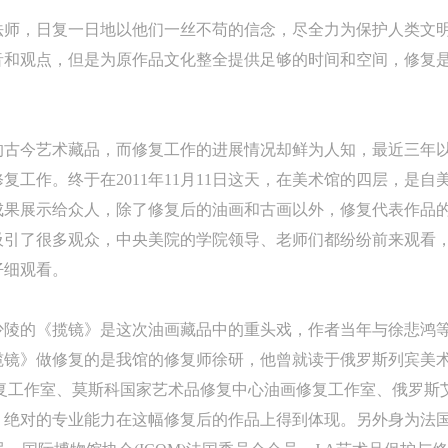
法师，日复一日地以他们一丝不苟的信念，尽全力为保护人类文
和观点，但是为原作品文化整全提供足够的时间和空间，修复是
的古今艺术藏品，而修复工作的进展情况却鲜为人知，最近三年
复工作。终于在2011年11月11日这天，在美术馆的四层，是
成果展示给众人，除了修复后的油画和古画以外，修复代表作品
吸引了很多观众，中央美院的学院领导、老师们都纷纷前来观看
快捷登录
帐号密码登录
仔细观看。
中央美术学院美术馆出版授权协议书
中央美术学院美术馆出版授权协议书
中央美术学院美术馆出版授权协议书
少陵的《揽镜》是这次油画藏品中的重头戏，作者当年与徐悲鸿
手机号码
发送验证码
本人完全同意《中央美术学院美术馆》（以下简称“CAFAM”），愿意将本
本人完全同意《中央美术学院美术馆》（以下简称“CAFAM”），愿意将本
本人完全同意《中央美术学院美术馆》（以下简称“CAFAM”），愿意将本
揽镜》做修复的是我馆的修复师徐研，他曾就读于俄罗斯列宾美
参与中央美术学院美术馆公共教育部组织的公益性活动（包括美术馆会员
参与中央美术学院美术馆公共教育部组织的公益性活动（包括美术馆会员
参与中央美术学院美术馆公共教育部组织的公益性活动（包括美术馆会员
手机号码将作为您的登录账号
画修复工作室、莫斯科国家艺术品修复中心油画修复工作室、俄罗
动）的涉及本人的图像、照片、文字、著作、活动成果（如参与工作坊创
动）的涉及本人的图像、照片、文字、著作、活动成果（如参与工作坊创
动）的涉及本人的图像、照片、文字、著作、活动成果（如参与工作坊创
作。绝对的专业能力在这幅修复后的作品上得到体现。另外身为法国
验证码
的作品）提交中央美术学院用作发表、出版。中央美术学院可以以电子、
的作品）提交中央美术学院用作发表、出版。中央美术学院可以以电子、
的作品）提交中央美术学院用作发表、出版。中央美术学院可以以电子、