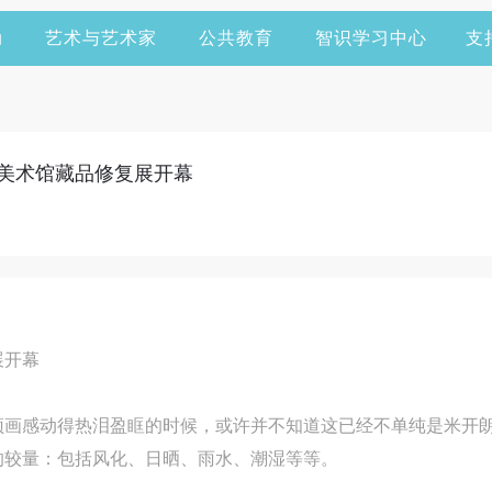
动
艺术与艺术家
公共教育
智识学习中心
支
院美术馆藏品修复展开幕
展开幕
顶画感动得热泪盈眶的时候，或许并不知道这已经不单纯是米开
的较量：包括风化、日晒、雨水、潮湿等等。