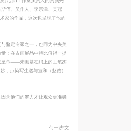
修复(北京)工作室负责人的贾鹏先
央
央
央
吕斯佰、吴作人、李宗津、吴冠
案
案
案
ELO等艺术家的作品，这次也呈现了他的
”规
”规
”规
复与鉴定专家之一，也同为中央美
力量；在古画展品中特比值得一提
风
风
风
代皇帝——朱瞻基在绢上的工笔杰
臻妙，点染写生遂与宣和（赵佶）
德
德
德
的
的
的
是因为他们的努力才让观众更准确
何一沙\文