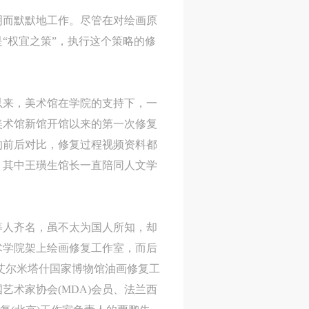
明而默默地工作。尽管在对绘画原
“权宜之策”，执行这个策略的修
以来，美术馆在学院的支持下，一
自美术馆新馆开馆以来的第一次修复
的前后对比，修复过程视频资料都
，其中王璜生馆长一直陪同人文学
等人齐名，虽不太为国人所知，却
人
人
人
术学院架上绘画修复工作室，而后
活
活
活
斯艾尔米塔什国家博物馆油画修复工
作
作
作
艺术家协会(MDA)会员、法兰西
网
网
网