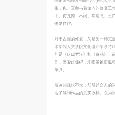
保护师和修复师联合会(FFCR)会
生，也一直参与着馆内的修复工
中、何孔德、林岗、陈逸飞、王广义、周
修复佳作。
对于古画的修复，又是另一种完
术学院人文学院文化遗产学系特
的是《伏虎罗汉》和《白鸡》，
作，因爱好促织，朱瞻基被后世称
争胜。
展览的规模不大，却引起众人的
地了解到作品的真实原样。在为眼