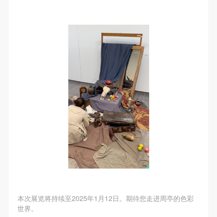
本次展览将持续至2025年1月12日。期待您走进周亭的色彩
世界。