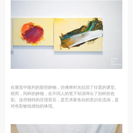
在展览中陈列的那些静物，仿佛将时光拉回了往昔的课堂。
然而，同样的静物，在不同人的笔下却演绎出了别样的色
彩。这些独特的呈现背后，是艺术家各自的意识在流淌，是
对色彩敏锐感知的体现。