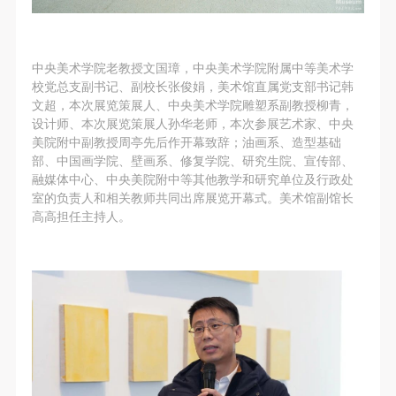
（1）、拍摄内容 乙方拍摄的带有甲方肖像的作品内
（1）、拍摄内容 乙方拍摄的带有甲方肖像的作品内
（1）、拍摄内容 乙方拍摄的带有甲方肖像的作品内
容包括：①中央美术学院美术馆②中央美术学院校园
容包括：①中央美术学院美术馆②中央美术学院校园
容包括：①中央美术学院美术馆②中央美术学院校园
内○3由中央美术学院公共教育部策划或执行的一切活
内○3由中央美术学院公共教育部策划或执行的一切活
内○3由中央美术学院公共教育部策划或执行的一切活
中央美术学院老教授文国璋，中央美术学院附属中等美术学
动。
动。
动。
校党总支副书记、副校长张俊娟，美术馆直属党支部书记韩
（2）、使用形式 用于中央美术学院图书出版、销售
（2）、使用形式 用于中央美术学院图书出版、销售
（2）、使用形式 用于中央美术学院图书出版、销售
文超，本次展览策展人、中央美术学院雕塑系副教授柳青，
设计师、本次展览策展人孙华老师，本次参展艺术家、中央
附带光盘及宣传资料。
附带光盘及宣传资料。
附带光盘及宣传资料。
美院附中副教授周亭先后作开幕致辞；油画系、造型基础
（3）、使用地域范围
（3）、使用地域范围
（3）、使用地域范围
部、中国画学院、壁画系、修复学院、研究生院、宣传部、
适用地域范围包括国内和国外。
适用地域范围包括国内和国外。
适用地域范围包括国内和国外。
融媒体中心、中央美院附中等其他教学和研究单位及行政处
室的负责人和相关教师共同出席展览开幕式。美术馆副馆长
使用肖像的媒介限于不损害甲方肖像权的任何媒介
使用肖像的媒介限于不损害甲方肖像权的任何媒介
使用肖像的媒介限于不损害甲方肖像权的任何媒介
高高担任主持人。
（如杂志、网络等）。
（如杂志、网络等）。
（如杂志、网络等）。
三、肖像权使用期限
三、肖像权使用期限
三、肖像权使用期限
永久使用。
永久使用。
永久使用。
四、许可使用费用
四、许可使用费用
四、许可使用费用
带有甲方肖像作品的拍摄费用由乙方承担。
带有甲方肖像作品的拍摄费用由乙方承担。
带有甲方肖像作品的拍摄费用由乙方承担。
乙方于拍摄完带有甲方肖像的作品无需支付甲方任何
乙方于拍摄完带有甲方肖像的作品无需支付甲方任何
乙方于拍摄完带有甲方肖像的作品无需支付甲方任何
费用。
费用。
费用。