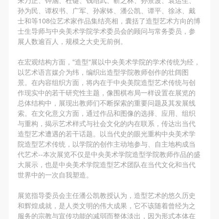
故，活动中任何非事故当事人及美术馆将不承担人身
故，活动中任何非事故当事人及美术馆将不承担人身
故，活动中任何非事故当事人及美术馆将不承担人身
孙为民、谭权书、广军、孙家钵、潘公凯、谭平、徐冰、戴
事故的任何责任，但有互相援助的义务。参加活动的
事故的任何责任，但有互相援助的义务。参加活动的
事故的任何责任，但有互相援助的义务。参加活动的
士和等108位艺术家作品集结亮相，囊括了造型艺术方向的博
成员应当积极主动的组织实施救援工作，但对事故本
成员应当积极主动的组织实施救援工作，但对事故本
成员应当积极主动的组织实施救援工作，但对事故本
士生导师与中央美术学院学术委员会的顾问与常务委员，参
展人数逾百人，规模之大史无前例。
身不承担任何法律责任和经济责任。参加本次活动者
身不承担任何法律责任和经济责任。参加本次活动者
身不承担任何法律责任和经济责任。参加本次活动者
的人身安全不负有民事及相关连带责任。
的人身安全不负有民事及相关连带责任。
的人身安全不负有民事及相关连带责任。
在宏观结构方面，"造型"展以中央美术学院的学术传统为经，
第五条
第五条
第五条
以艺术语言媒介为纬，编织出造型学院教师创作的壮阔图
景。在内容组织方面，将内在于中央美院造型艺术传统与创
参加活动者在此次活动期间应主动遵守美术馆活动秩
参加活动者在此次活动期间应主动遵守美术馆活动秩
参加活动者在此次活动期间应主动遵守美术馆活动秩
作现实中的若干研究性主题，像围棋布局一样设置在展览的
序、维护美术馆场地及展示、展览、馆藏艺术作品及
序、维护美术馆场地及展示、展览、馆藏艺术作品及
序、维护美术馆场地及展示、展览、馆藏艺术作品及
总体结构中，展现出教师们不断探索的重要问题及其发展线
快捷登录
帐号密码登录
衍生品的安全。活动中一旦因个人原因造成美术馆场
衍生品的安全。活动中一旦因个人原因造成美术馆场
衍生品的安全。活动中一旦因个人原因造成美术馆场
索。在文化意义方面，通过作品和图像的选择、应用、组织
与重构，揭示艺术样式与社会文化的内在联系，传达出当代
地、空间、艺术品、衍生品等受到不同程度的损失、
地、空间、艺术品、衍生品等受到不同程度的损失、
地、空间、艺术品、衍生品等受到不同程度的损失、
造型艺术遭遇的若干话题。以当代史的眼光重构中央美术学
破坏。活动中任何非事故当事人及美术馆将不承担相
破坏。活动中任何非事故当事人及美术馆将不承担相
破坏。活动中任何非事故当事人及美术馆将不承担相
发送验证码
院造型艺术传统，以学院的创作主动地参与、自主地构成当
手机号码
应的责任与损失，应由参与活动者根据相应的法律条
应的责任与损失，应由参与活动者根据相应的法律条
应的责任与损失，应由参与活动者根据相应的法律条
代艺术--本次展览不仅是中央美术学院造型学院教师作品的盛
手机号码将作为您的登录账号
大展示，也是中央美术学院造型艺术团队在当代文化和当代
文、组织规定进行协商和赔偿。并追究相应的法律责
文、组织规定进行协商和赔偿。并追究相应的法律责
文、组织规定进行协商和赔偿。并追究相应的法律责
世界中的一次自我塑造。
任和经济责任。
任和经济责任。
任和经济责任。
第六条
第六条
第六条
展览指导委员会主任潘公凯教授认为，造型艺术的悠久历史
验证码
和辉煌成就，是人类文明的伟大成果，它不该随着曾经为之
参与活动者在参与活动时应当在美术馆工作人员及活
参与活动者在参与活动时应当在美术馆工作人员及活
参与活动者在参与活动时应当在美术馆工作人员及活
服务的宗教与宣传功能的减弱而整体淡出，因为形式本体在