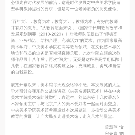
（1）、甲方为本协议中的肖像权人，自愿将自己的
（1）、甲方为本协议中的肖像权人，自愿将自己的
（1）、甲方为本协议中的肖像权人，自愿将自己的
必须走在时代发展的前沿，这是时代发展对中央美术学院造
型学科教师提出的要求，也是每一位老师肩负的历史使命。
肖像权许可乙方作符合本协议约定和法律规定的用
肖像权许可乙方作符合本协议约定和法律规定的用
肖像权许可乙方作符合本协议约定和法律规定的用
途。
途。
途。
“百年大计，教育为本；教育大计，教师为本；有好的教师，
（2）、乙方中央美术学院美术馆是一所具有标志
（2）、乙方中央美术学院美术馆是一所具有标志
（2）、乙方中央美术学院美术馆是一所具有标志
才有好的教育。”从教育层面来说，《国家中长期教育改革和
发展规划纲要（2010-2020）》对教师队伍提出了“师德高
性、专业性、国际化的现代公共美术馆。中央美术学
性、专业性、国际化的现代公共美术馆。中央美术学
性、专业性、国际化的现代公共美术馆。中央美术学
尚、业务精湛、结构合理、充满活力”的要求。作为国家最高
院美术馆与时代同行，努力塑造一个开放、自由、学
院美术馆与时代同行，努力塑造一个开放、自由、学
院美术馆与时代同行，努力塑造一个开放、自由、学
美术学府，中央美术学院在高等教育领域、在文化艺术界的
术的空间氛围，竭诚与各单位、企业、机构、艺术家
术的空间氛围，竭诚与各单位、企业、机构、艺术家
术的空间氛围，竭诚与各单位、企业、机构、艺术家
地位和教员的业务是否精湛直接关联。此次学院在距前次教
师作品展十八年后，再次“阅兵”，无疑是这座最高学府酝酿十
和观众进行良好互动。以学院的学术研究为基础，积
和观众进行良好互动。以学院的学术研究为基础，积
和观众进行良好互动。以学院的学术研究为基础，积
几载，在国家教育新格局构筑之际，充满诚意、勇气和自信
极策划国际、国内多视角、多领域的展览、论坛及公
极策划国际、国内多视角、多领域的展览、论坛及公
极策划国际、国内多视角、多领域的展览、论坛及公
的自我建设。
共教育活动，为美院师生、中外艺术家以及社会公众
共教育活动，为美院师生、中外艺术家以及社会公众
共教育活动，为美院师生、中外艺术家以及社会公众
展览开幕以来，美术馆每天观众络绎不绝。本次展览的大型
提供一个交流、学习、展示的平台。作为一家公益性
提供一个交流、学习、展示的平台。作为一家公益性
提供一个交流、学习、展示的平台。作为一家公益性
学术研讨会和系列公益性讲座《央美名师谈艺术》将在中央
单位，其开展的公共教育活动以学术性和公益性为
单位，其开展的公共教育活动以学术性和公益性为
单位，其开展的公共教育活动以学术性和公益性为
美术学院美术馆陆续举行，袁运生、刘晓东等十几位著名艺
主。
主。
主。
术家领衔主讲，与北京广大的美术爱好者一起面对面交流。
中央美术学院美术馆希望通过本次展览进一步推动公共美术
（3）、乙方为甲方拍摄中央美术学院公共教育部所
（3）、乙方为甲方拍摄中央美术学院公共教育部所
（3）、乙方为甲方拍摄中央美术学院公共教育部所
教育的发展，让广大民众走进美术馆，走入艺术的殿堂。
有公教活动。
有公教活动。
有公教活动。
董慧萍 /文
二、拍摄内容、使用形式、使用地域范围
二、拍摄内容、使用形式、使用地域范围
二、拍摄内容、使用形式、使用地域范围
宋曼青 /图