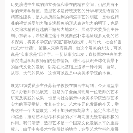
登录
动导师、教师指导下进行，并正确的使用活动中所涉
动导师、教师指导下进行，并正确的使用活动中所涉
动导师、教师指导下进行，并正确的使用活动中所涉
历史演进中生成的独立价值和潜在的精神空间，仍然具有不
及到的绘画工具、创作材料及配套设备、设施，若参
及到的绘画工具、创作材料及配套设备、设施，若参
及到的绘画工具、创作材料及配套设备、设施，若参
争的未来学价值。造型艺术是传统技艺的升华与视觉语言的
可使用雅昌艺术网会员账户登录
精英性建构，是人类所能达到的精湛手艺的明证，是敏锐精
与者因个人原因在使用相应绘画工具、创作材料及配
与者因个人原因在使用相应绘画工具、创作材料及配
与者因个人原因在使用相应绘画工具、创作材料及配
准的视觉感受能力和充满想象的形式表达能力的明证，也是
套设备、设施造成个人受伤、伤害他人及造成相应工
套设备、设施造成个人受伤、伤害他人及造成相应工
套设备、设施造成个人受伤、伤害他人及造成相应工
人类追求精神超越的不懈努力地象征。展览学术委员会主任
具、材料、设备或设施的故障或损坏。参与活动者应
具、材料、设备或设施的故障或损坏。参与活动者应
具、材料、设备或设施的故障或损坏。参与活动者应
刘小东表示，希望通过这个展览自然朴素地呈现多元化的艺
术探索，将美术学院的“家底”都展现出来，与时代、社会和当
当承当相应的全部责任，并主动赔偿相应的经济损
当承当相应的全部责任，并主动赔偿相应的经济损
当承当相应的全部责任，并主动赔偿相应的经济损
代艺术“对话”。策展人宋晓霞强调，做这个展览的方法，可以
失。活动中任何非事故当事人及美术馆将不承担人身
失。活动中任何非事故当事人及美术馆将不承担人身
失。活动中任何非事故当事人及美术馆将不承担人身
说是"实事求是"四个字。一切从事实出发，直接面对中央美术
事故的任何责任。
事故的任何责任。
事故的任何责任。
学院造型学院教师们的创作情况，理性地认识全球化背景下
的当代文化的发展，以期在此基础上追求一种朴素、自然、
中央美术学院美术馆肖像权许可使用协议
中央美术学院美术馆肖像权许可使用协议
中央美术学院美术馆肖像权许可使用协议
从容、大气的风格，这也可以说是中央美术学院的本色。
根据《中华人民共和国广告法》、《中华人民共和国
根据《中华人民共和国广告法》、《中华人民共和国
根据《中华人民共和国广告法》、《中华人民共和国
民法通则》以及 最高人民法院关于贯彻执行 《中华
民法通则》以及 最高人民法院关于贯彻执行 《中华
民法通则》以及 最高人民法院关于贯彻执行 《中华
展览组织委员会主任苏新平教授在前言中写到，今天造型学
院举办教师作品展览，就是为了全面展现每一位教师的艺术
人民共和国民法通则》若干问题的意见（试行）>的
人民共和国民法通则》若干问题的意见（试行）>的
人民共和国民法通则》若干问题的意见（试行）>的
研究及实践的成果，也是向社会展示中央美术学院造型艺术
有关规定，为明确肖像许可方（甲方）和使用方（乙
有关规定，为明确肖像许可方（甲方）和使用方（乙
有关规定，为明确肖像许可方（甲方）和使用方（乙
实力的重要举措。尤其在文化、艺术多元化发展的今天，举
方）的权利义务关系，经双方友好协商，甲乙双方就
方）的权利义务关系，经双方友好协商，甲乙双方就
方）的权利义务关系，经双方友好协商，甲乙双方就
办这样一个大型展览，对于加强教师凝聚力，坚定艺术理想
和信念，推动艺术思考和实验的水平与高度无疑有着积极的
带有甲方肖像的作品的使用达成如下一致协议：
带有甲方肖像的作品的使用达成如下一致协议：
带有甲方肖像的作品的使用达成如下一致协议：
作用。我们清楚，造型艺术是一个国家文化发展水平的重要
一、 一般约定
一、 一般约定
一、 一般约定
标志，由于中央美术学院所处的地位，造型艺术学科的发展