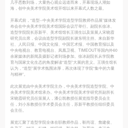
第一条
第一条
第一条
几乎悉数到场，大量热心观众远道而来，开幕现场人潮如
海，创中央美术学院美术馆开馆以来开幕式人数之最。
本次活动公平公正、自愿参加与退出、风险与责任自
本次活动公平公正、自愿参加与退出、风险与责任自
本次活动公平公正、自愿参加与退出、风险与责任自
负的原则。但活动有风险，参加者应有必要的风险意
负的原则。但活动有风险，参加者应有必要的风险意
负的原则。但活动有风险，参加者应有必要的风险意
开幕式前，“造型--中央美术学院造型学院教师作品展”媒体发
识。
识。
识。
布会在中央美术学院美术馆国际会议厅举行。副院长徐冰、
造型学院院长苏新平、美术馆馆长王璜生以及策展人宋晓霞
第二条
第二条
第二条
研究员出席，会议由造型学院副院长谢东明主持。来自新华
参加本次活动者必须遵守中华人民共和国的相关法
参加本次活动者必须遵守中华人民共和国的相关法
参加本次活动者必须遵守中华人民共和国的相关法
社、人民日报、中国文化报、中国艺术报、中国教育报以及
律、法规，必须遵循道德和社会公德规范，并应该具
律、法规，必须遵循道德和社会公德规范，并应该具
律、法规，必须遵循道德和社会公德规范，并应该具
中央电视台、教育电视台、凤凰卫视、TIMEOUT等国内外60
余家媒体的新闻及摄影记者到场参加。徐冰副院长从学院教
备以人为本、团结友爱、互相帮助和助人为乐的良好
备以人为本、团结友爱、互相帮助和助人为乐的良好
备以人为本、团结友爱、互相帮助和助人为乐的良好
育与国家文化生态的角度解读“造型”大展的意义。王璜生馆长
品质。
品质。
品质。
认为，“造型”展学术氛围浓厚，再次体现了学院“集中的力量
第三条
第三条
第三条
与精神”。
参加本次活动人员应该是成年人（具有完全民事行为
参加本次活动人员应该是成年人（具有完全民事行为
参加本次活动人员应该是成年人（具有完全民事行为
此次展览由中央美术学院主办，中央美术学院造型学院、中
能力的人，18周岁以上）未成年人必须在成年人的陪
能力的人，18周岁以上）未成年人必须在成年人的陪
能力的人，18周岁以上）未成年人必须在成年人的陪
央美术学院美术馆承办。中央美术学院美术学研究所副所长
同下参观。
同下参观。
同下参观。
宋晓霞研究员任策展人，潘公凯教授任展览指导委员会主
任，刘小东教授任学术委员会主任，苏新平教授任组织委员
第四条
第四条
第四条
会主任。
参加活动者在此次活动期间的人身安全责任自负。鼓
参加活动者在此次活动期间的人身安全责任自负。鼓
参加活动者在此次活动期间的人身安全责任自负。鼓
励参加者自行购买人身安全保险。活动中一旦出现事
励参加者自行购买人身安全保险。活动中一旦出现事
励参加者自行购买人身安全保险。活动中一旦出现事
展览汇聚了造型学院全体在职教师作品，靳尚谊、詹建俊、
朱乃正、钟涵、杜键、钱绍武、靳之林、孙景波、袁运生、