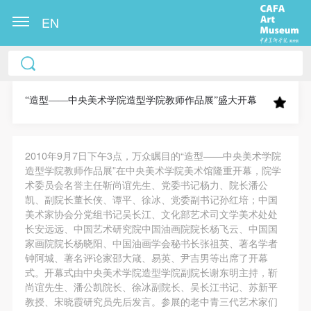
EN
中央美术学院美术馆出版授权协议书
中央美术学院美术馆出版授权协议书
中央美术学院美术馆出版授权协议书
本人完全同意《中央美术学院美术馆》（以下简
本人完全同意《中央美术学院美术馆》（以下简
本人完全同意《中央美术学院美术馆》（以下简
称“CAFAM”），愿意将本人参与中央美术学院美术馆
称“CAFAM”），愿意将本人参与中央美术学院美术馆
称“CAFAM”），愿意将本人参与中央美术学院美术馆
“造型——中央美术学院造型学院教师作品展”盛大开幕
公共教育部组织的公益性活动（包括美术馆会员活
公共教育部组织的公益性活动（包括美术馆会员活
公共教育部组织的公益性活动（包括美术馆会员活
动）的涉及本人的图像、照片、文字、著作、活动成
动）的涉及本人的图像、照片、文字、著作、活动成
动）的涉及本人的图像、照片、文字、著作、活动成
2010年9月7日下午3点，万众瞩目的“造型——中央美术学院
果（如参与工作坊创作的作品）提交中央美术学院用
果（如参与工作坊创作的作品）提交中央美术学院用
果（如参与工作坊创作的作品）提交中央美术学院用
造型学院教师作品展”在中央美术学院美术馆隆重开幕，院学
作发表、出版。中央美术学院可以以电子、网络及其
作发表、出版。中央美术学院可以以电子、网络及其
作发表、出版。中央美术学院可以以电子、网络及其
术委员会名誉主任靳尚谊先生、党委书记杨力、院长潘公
它数字媒体形式公开出版，并同意编入《中国知识资
它数字媒体形式公开出版，并同意编入《中国知识资
它数字媒体形式公开出版，并同意编入《中国知识资
凯、副院长董长侠、谭平、徐冰、党委副书记孙红培；中国
美术家协会分党组书记吴长江、文化部艺术司文学美术处处
源总库》《中央美术学院资料库》《中央美术学院美
源总库》《中央美术学院资料库》《中央美术学院美
源总库》《中央美术学院资料库》《中央美术学院美
长安远远、中国艺术研究院中国油画院院长杨飞云、中国国
术馆资料库》等相关资料、文献、档案机构和平台，
术馆资料库》等相关资料、文献、档案机构和平台，
术馆资料库》等相关资料、文献、档案机构和平台，
家画院院长杨晓阳、中国油画学会秘书长张祖英、著名学者
在中央美术学院中使用和在互联网上传播，同意按相
在中央美术学院中使用和在互联网上传播，同意按相
在中央美术学院中使用和在互联网上传播，同意按相
钟阿城、著名评论家邵大箴、易英、尹吉男等出席了开幕
式。开幕式由中央美术学院造型学院副院长谢东明主持，靳
关“章程”规定享受相关权益。
关“章程”规定享受相关权益。
关“章程”规定享受相关权益。
尚谊先生、潘公凯院长、徐冰副院长、吴长江书记、苏新平
中央美术学院美术馆活动安全免责协议书
中央美术学院美术馆活动安全免责协议书
中央美术学院美术馆活动安全免责协议书
教授、宋晓霞研究员先后发言。参展的老中青三代艺术家们