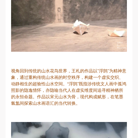
视角回到传统的山水花鸟世界，王札的作品以”浮鹄”为精神意
象，通过重构传统山水画的时空秩序，构建一个虚实交织、
动静相生的超验性山水空间。“浮鹄”既指涉传统文人画中孤鸿
照影的隐逸情怀，亦隐喻当代人在虚实维度间追寻精神栖所
的永恒命题。作品以宋元山水为骨，现代构成赋形，在笔墨
氤氲间探索山水画语汇的当代转换。