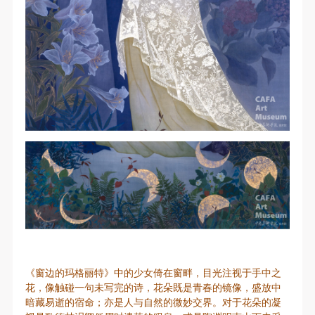
《窗边的玛格丽特》中的少女倚在窗畔，目光注视于手中之
花，像触碰一句未写完的诗，花朵既是青春的镜像，盛放中
暗藏易逝的宿命；亦是人与自然的微妙交界。对于花朵的凝