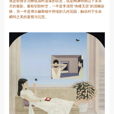
视是歌德甘泪卿低眉时遗落的叹息，或是陶渊明南山下未采
尽的菊影。窗框切割时空，一半是李清照“倚楼无语”的清幽寂
静，另一半是博尔赫斯镜中坍缩的几何花园，触动对于生命
瞬间之美的凝视与沉思。