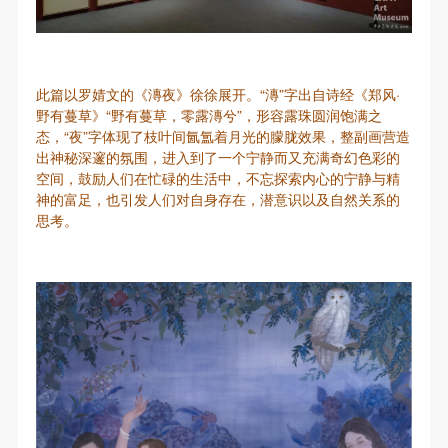
附则
附则
附则
（1）、本协议未尽事宜，经双方友好协商后可作为
（1）、本协议未尽事宜，经双方友好协商后可作为
（1）、本协议未尽事宜，经双方友好协商后可作为
本协议的补充协议，并不得违反相关法律法规规定。
本协议的补充协议，并不得违反相关法律法规规定。
本协议的补充协议，并不得违反相关法律法规规定。
（2）、本协议自甲乙双方签字（盖章）、勾选之日
（2）、本协议自甲乙双方签字（盖章）、勾选之日
（2）、本协议自甲乙双方签字（盖章）、勾选之日
此篇以罗婧文的《漙夜》徐徐展开。“漙”字出自诗经《郑风·
野有蔓草》“野有蔓草，零露漙兮”，形容露珠圆润饱满之
起生效。
起生效。
起生效。
态，“夜”字体现了枝叶间氤氲着月光的朦胧效果，整副画营造
（3）、本协议包括纸质档和电子档，纸质档—式二
（3）、本协议包括纸质档和电子档，纸质档—式二
（3）、本协议包括纸质档和电子档，纸质档—式二
出神秘深邃的氛围，进入到了一个宁静而又充满奇幻色彩的
份，甲乙双方各执一份，均具有同等法律效力。
份，甲乙双方各执一份，均具有同等法律效力。
份，甲乙双方各执一份，均具有同等法律效力。
空间，鼓励人们在忙碌的生活中，不忘探索内心的宁静与精
神的富足，也引发人们对自身存在，潜意识以及自然关系的
活动参与者意味着接受并承担本协议的全部义务，未
活动参与者意味着接受并承担本协议的全部义务，未
活动参与者意味着接受并承担本协议的全部义务，未
思考。
同意者意味着放弃参加此次活动的权利。凡参加这次
同意者意味着放弃参加此次活动的权利。凡参加这次
同意者意味着放弃参加此次活动的权利。凡参加这次
活动前，必须事先与自己的家属沟通，取得家属同
活动前，必须事先与自己的家属沟通，取得家属同
活动前，必须事先与自己的家属沟通，取得家属同
意，同时知晓并同意本免责声明。参加者签名/勾选
意，同时知晓并同意本免责声明。参加者签名/勾选
意，同时知晓并同意本免责声明。参加者签名/勾选
后，视作其家属也已知晓并同意。
后，视作其家属也已知晓并同意。
后，视作其家属也已知晓并同意。
我已认真阅读上述条款，并且同意。
我已认真阅读上述条款，并且同意。
我已认真阅读上述条款，并且同意。