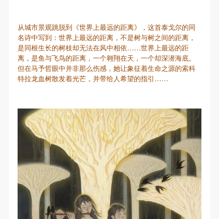
从城市景观跳脱到《世界上最远的距离》，这首泰戈尔的同
名诗中写到：世界上最远的距离，不是树与树之间的距离，
是同根生长的树枝却无法在风中相依……世界上最远的距
离，是鱼与飞鸟的距离，一个翱翔在天，一个却深潜海底。
但在马予哲眼中并非那么伤感，她让象征着生命之源的索科
特拉龙血树散发着光芒，并带给人希望的指引……