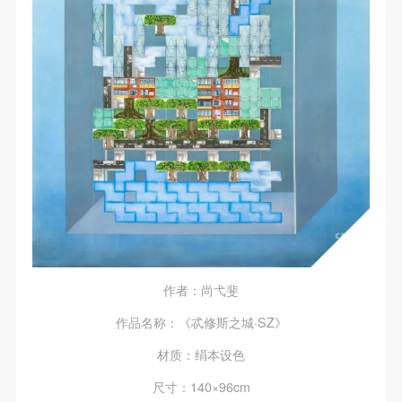
作者：尚弋斐
作品名称：《忒修斯之城·SZ》
材质：绢本设色
尺寸：140×96cm