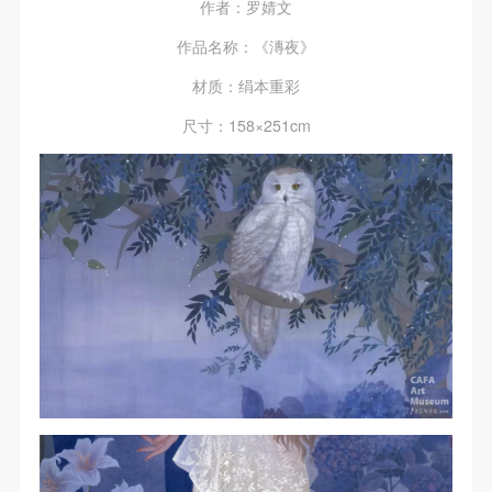
作者：罗婧文
作品名称：《漙夜》
材质：绢本重彩
尺寸：158×251cm