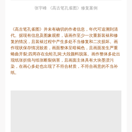
张宇峰 《高古笔孔雀图》修复案例
《高古笔孔雀图》并未有确切的作者信息，年代可追溯到清
代。据现有信息及图象观察，该画作至少一次重新装裱和修
复的情况，且装裱过程中产生多处不当修复和二次损坏。画
作现状保存情况较差，画面整体呈暗褐色，且画面发生严重
蜷曲开裂;四周存在虫蛀孔洞;大段颜料脱落。画作整体多处出
现纸张折痕与纸张断裂病害，且画面主体具有大块墨渍污
染，在画心多处也出现了不符合材质，不符合画意的不当补
纸。