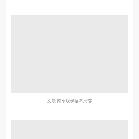
文晨 南壁现状临摹局部