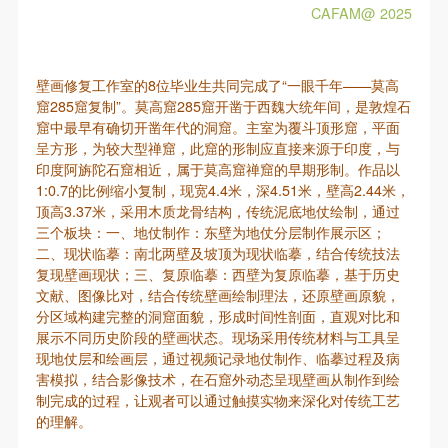
（1）、拍摄内容 乙方拍摄的带有甲方肖像的作品内
（1）、拍摄内容 乙方拍摄的带有甲方肖像的作品内
（1）、拍摄内容 乙方拍摄的带有甲方肖像的作品内
CAFAM@ 2025
容包括：①中央美术学院美术馆②中央美术学院校园
容包括：①中央美术学院美术馆②中央美术学院校园
容包括：①中央美术学院美术馆②中央美术学院校园
内○3由中央美术学院公共教育部策划或执行的一切活
内○3由中央美术学院公共教育部策划或执行的一切活
内○3由中央美术学院公共教育部策划或执行的一切活
壁画修复工作室的8位毕业生共同完成了“一眼千年——莫高
动。
动。
动。
窟285窟复制”。莫高窟285窟开凿于西魏大统年间，是敦煌石
（2）、使用形式 用于中央美术学院图书出版、销售
（2）、使用形式 用于中央美术学院图书出版、销售
（2）、使用形式 用于中央美术学院图书出版、销售
窟中最早有确切开凿年代的洞窟。主室为覆斗顶形窟，平面
附带光盘及宣传资料。
附带光盘及宣传资料。
附带光盘及宣传资料。
呈方形，为较大型禅窟，此窟的形制应直接来源于印度，与
印度阿旃陀石窟相近，属于莫高窟禅窟的早期形制。作品以
（3）、使用地域范围
（3）、使用地域范围
（3）、使用地域范围
1:0.7的比例缩小复制，现宽4.4米，深4.51米，壁高2.44米，
适用地域范围包括国内和国外。
适用地域范围包括国内和国外。
适用地域范围包括国内和国外。
顶高3.37米，采用木质龙骨结构，传统泥底地仗绘制，通过
使用肖像的媒介限于不损害甲方肖像权的任何媒介
使用肖像的媒介限于不损害甲方肖像权的任何媒介
使用肖像的媒介限于不损害甲方肖像权的任何媒介
三个板块：一、地仗制作：东壁为地仗分层制作展示区；
二、现状临摹：南北两壁及坡顶为现状临摹，结合传统技法
（如杂志、网络等）。
（如杂志、网络等）。
（如杂志、网络等）。
复现壁画现状；三、复原临摹：西壁为复原临摹，基于历史
三、肖像权使用期限
三、肖像权使用期限
三、肖像权使用期限
文献、图像比对，结合传统壁画绘制理法，还原壁画原貌，
永久使用。
永久使用。
永久使用。
分区域构建完整的洞窟面貌，形成时间性剖面，直观对比和
展示不同历史阶段的壁画状态。现场采用传统材料与工具呈
四、许可使用费用
四、许可使用费用
四、许可使用费用
现地仗层和绘画层，通过视频记录地仗制作、临摹过程及病
带有甲方肖像作品的拍摄费用由乙方承担。
带有甲方肖像作品的拍摄费用由乙方承担。
带有甲方肖像作品的拍摄费用由乙方承担。
害模拟，结合影像技术，在石窟外动态呈现壁画从制作到绘
乙方于拍摄完带有甲方肖像的作品无需支付甲方任何
乙方于拍摄完带有甲方肖像的作品无需支付甲方任何
乙方于拍摄完带有甲方肖像的作品无需支付甲方任何
制完成的过程，让观者可以通过触摸实物来深化对传统工艺
的理解。
费用。
费用。
费用。