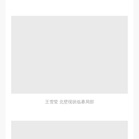
快捷登录
帐号密码登录
王雪莹 北壁现状临摹局部
发送验证码
手机号码
手机号码将作为您的登录账号