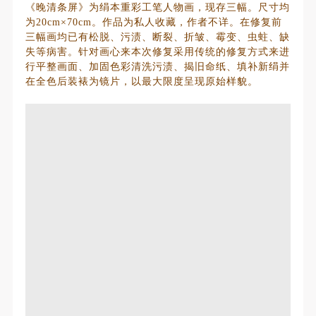
《晚清条屏》为绢本重彩工笔人物画，现存三幅。尺寸均
为20cm×70cm。作品为私人收藏，作者不详。在修复前
三幅画均已有松脱、污渍、断裂、折皱、霉变、虫蛀、缺
失等病害。针对画心来本次修复采用传统的修复方式来进
行平整画面、加固色彩清洗污渍、揭旧命纸、填补新绢并
在全色后装裱为镜片，以最大限度呈现原始样貌。