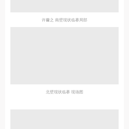
许薾之 南壁现状临摹局部
北壁现状临摹 现场图