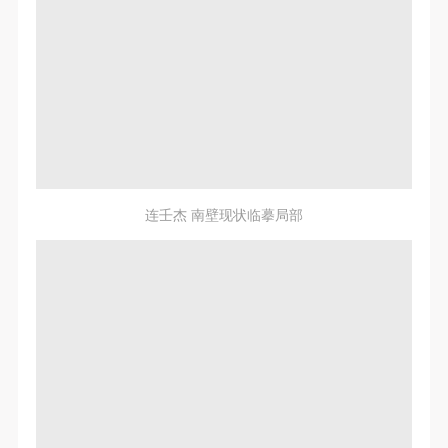
连壬杰 南壁现状临摹局部