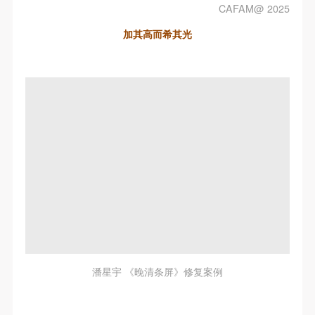
CAFAM@ 2025
加其高而希其光
潘星宇 《晚清条屏》修复案例