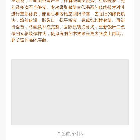
重断裂，且画面虫害严重，伴有绘画层脱落、空鼓现象，先
前经多次不当修复。本次采取修复古代书画的传统技术对其
进行重新修复，使画心和装裱层回归平整，去除旧的修复痕
迹，填补破洞、撕裂口，抚平折痕，完成结构性修复。再进
行全色，将画意补充完整。去除原装潢格式，重新设计二色
裱的立轴装裱样式，使原有的艺术效果在最大限度上再现，
延长该作品的寿命。
全色前后对比