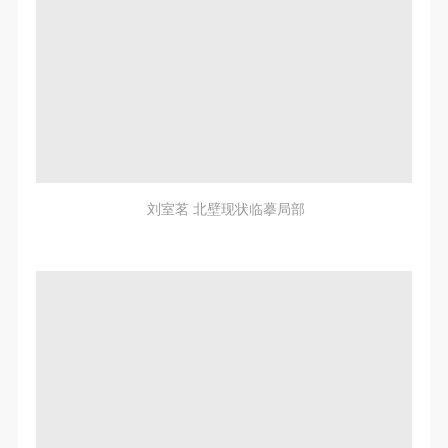
刘室茗 北壁现状临摹局部