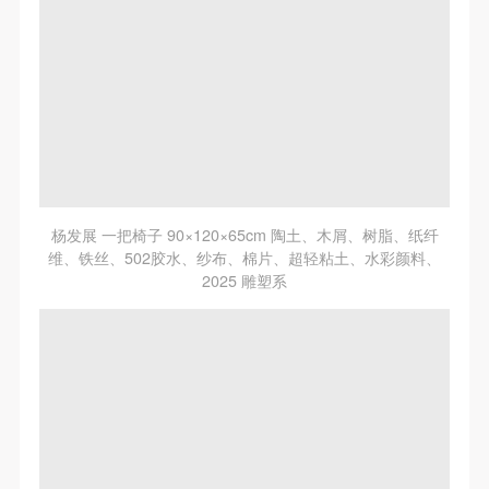
杨发展 一把椅子 90×120×65cm 陶土、木屑、树脂、纸纤
维、铁丝、502胶水、纱布、棉片、超轻粘土、水彩颜料、
2025 雕塑系