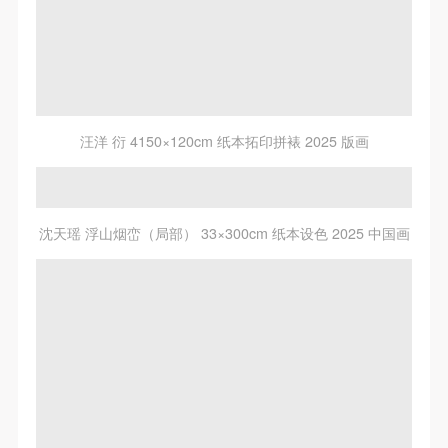
汪洋 衍 4150×120cm 纸本拓印拼裱 2025 版画
沈天瑶 浮山烟峦（局部） 33×300cm 纸本设色 2025 中国画