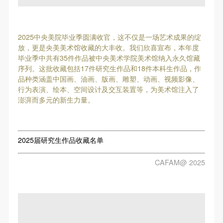
第一条
第一条
第一条
本次活动公平公正、自愿参加与退出、风险与责任自
本次活动公平公正、自愿参加与退出、风险与责任自
本次活动公平公正、自愿参加与退出、风险与责任自
负的原则。但活动有风险，参加者应有必要的风险意
负的原则。但活动有风险，参加者应有必要的风险意
负的原则。但活动有风险，参加者应有必要的风险意
2025中央美院毕业季圆满收官，这不仅是一场艺术成果的绽
识。
识。
识。
放，更是央美美术馆收藏的大丰收。我们欣喜宣布，本年度
毕业季中共有35件作品被中央美术学院美术馆纳入永久馆藏
第二条
第二条
第二条
序列。这批收藏包括17件研究生作品和18件本科生作品，作
参加本次活动者必须遵守中华人民共和国的相关法
参加本次活动者必须遵守中华人民共和国的相关法
参加本次活动者必须遵守中华人民共和国的相关法
品种类涵盖中国画、油画、版画、雕塑、动画、视频影像、
律、法规，必须遵循道德和社会公德规范，并应该具
律、法规，必须遵循道德和社会公德规范，并应该具
律、法规，必须遵循道德和社会公德规范，并应该具
行为表演、绘本、空间设计及交互装置等，为美术馆注入了
澎湃而多元的新生力量。
备以人为本、团结友爱、互相帮助和助人为乐的良好
备以人为本、团结友爱、互相帮助和助人为乐的良好
备以人为本、团结友爱、互相帮助和助人为乐的良好
品质。
品质。
品质。
第三条
第三条
第三条
2025届研究生作品收藏名单
参加本次活动人员应该是成年人（具有完全民事行为
参加本次活动人员应该是成年人（具有完全民事行为
参加本次活动人员应该是成年人（具有完全民事行为
能力的人，18周岁以上）未成年人必须在成年人的陪
能力的人，18周岁以上）未成年人必须在成年人的陪
能力的人，18周岁以上）未成年人必须在成年人的陪
CAFAM@ 2025
同下参观。
同下参观。
同下参观。
第四条
第四条
第四条
参加活动者在此次活动期间的人身安全责任自负。鼓
参加活动者在此次活动期间的人身安全责任自负。鼓
参加活动者在此次活动期间的人身安全责任自负。鼓
励参加者自行购买人身安全保险。活动中一旦出现事
励参加者自行购买人身安全保险。活动中一旦出现事
励参加者自行购买人身安全保险。活动中一旦出现事