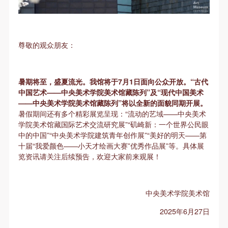
第一条
第一条
第一条
本次活动公平公正、自愿参加与退出、风险与责任自
本次活动公平公正、自愿参加与退出、风险与责任自
本次活动公平公正、自愿参加与退出、风险与责任自
负的原则。但活动有风险，参加者应有必要的风险意
负的原则。但活动有风险，参加者应有必要的风险意
负的原则。但活动有风险，参加者应有必要的风险意
尊敬的观众朋友：
识。
识。
识。
第二条
第二条
第二条
参加本次活动者必须遵守中华人民共和国的相关法
参加本次活动者必须遵守中华人民共和国的相关法
参加本次活动者必须遵守中华人民共和国的相关法
暑期将至，盛夏流光。我馆将于7月1日面向公众开放。“古代
律、法规，必须遵循道德和社会公德规范，并应该具
律、法规，必须遵循道德和社会公德规范，并应该具
律、法规，必须遵循道德和社会公德规范，并应该具
中国艺术——中央美术学院美术馆藏陈列”及“现代中国美术
备以人为本、团结友爱、互相帮助和助人为乐的良好
备以人为本、团结友爱、互相帮助和助人为乐的良好
备以人为本、团结友爱、互相帮助和助人为乐的良好
——中央美术学院美术馆藏陈列”将以全新的面貌同期开展。
暑假期间还有多个精彩展览呈现：“流动的艺域——中央美术
品质。
品质。
品质。
学院美术馆藏国际艺术交流研究展”“矶崎新：一个世界公民眼
第三条
第三条
第三条
中的中国”“中央美术学院建筑青年创作展”“美好的明天——第
参加本次活动人员应该是成年人（具有完全民事行为
参加本次活动人员应该是成年人（具有完全民事行为
参加本次活动人员应该是成年人（具有完全民事行为
十届“我爱颜色——小天才绘画大赛”优秀作品展”等。具体展
览资讯请关注后续预告，欢迎大家前来观展！
能力的人，18周岁以上）未成年人必须在成年人的陪
能力的人，18周岁以上）未成年人必须在成年人的陪
能力的人，18周岁以上）未成年人必须在成年人的陪
快捷登录
帐号密码登录
同下参观。
同下参观。
同下参观。
第四条
第四条
第四条
中央美术学院美术馆
发送验证码
参加活动者在此次活动期间的人身安全责任自负。鼓
参加活动者在此次活动期间的人身安全责任自负。鼓
参加活动者在此次活动期间的人身安全责任自负。鼓
手机号码
2025年6月27日
手机号码将作为您的登录账号
励参加者自行购买人身安全保险。活动中一旦出现事
励参加者自行购买人身安全保险。活动中一旦出现事
励参加者自行购买人身安全保险。活动中一旦出现事