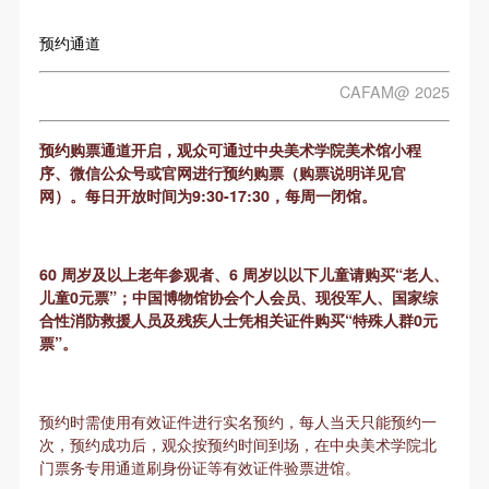
故，活动中任何非事故当事人及美术馆将不承担人身
故，活动中任何非事故当事人及美术馆将不承担人身
故，活动中任何非事故当事人及美术馆将不承担人身
事故的任何责任，但有互相援助的义务。参加活动的
事故的任何责任，但有互相援助的义务。参加活动的
事故的任何责任，但有互相援助的义务。参加活动的
预约通道
成员应当积极主动的组织实施救援工作，但对事故本
成员应当积极主动的组织实施救援工作，但对事故本
成员应当积极主动的组织实施救援工作，但对事故本
验证码
CAFAM@ 2025
身不承担任何法律责任和经济责任。参加本次活动者
身不承担任何法律责任和经济责任。参加本次活动者
身不承担任何法律责任和经济责任。参加本次活动者
登录
的人身安全不负有民事及相关连带责任。
的人身安全不负有民事及相关连带责任。
的人身安全不负有民事及相关连带责任。
预约购票通道开启，观众可通过中央美术学院美术馆小程
第五条
第五条
第五条
可使用雅昌艺术网会员账户登录
序、微信公众号或官网进行预约购票（购票说明详见官
参加活动者在此次活动期间应主动遵守美术馆活动秩
参加活动者在此次活动期间应主动遵守美术馆活动秩
参加活动者在此次活动期间应主动遵守美术馆活动秩
网）。每日开放时间为9:30-17:30，每周一闭馆。
序、维护美术馆场地及展示、展览、馆藏艺术作品及
序、维护美术馆场地及展示、展览、馆藏艺术作品及
序、维护美术馆场地及展示、展览、馆藏艺术作品及
衍生品的安全。活动中一旦因个人原因造成美术馆场
衍生品的安全。活动中一旦因个人原因造成美术馆场
衍生品的安全。活动中一旦因个人原因造成美术馆场
60 周岁及以上老年参观者、6 周岁以以下儿童请购买“老人、
地、空间、艺术品、衍生品等受到不同程度的损失、
地、空间、艺术品、衍生品等受到不同程度的损失、
地、空间、艺术品、衍生品等受到不同程度的损失、
儿童0元票”；中国博物馆协会个人会员、现役军人、国家综
破坏。活动中任何非事故当事人及美术馆将不承担相
破坏。活动中任何非事故当事人及美术馆将不承担相
破坏。活动中任何非事故当事人及美术馆将不承担相
合性消防救援人员及残疾人士凭相关证件购买“特殊人群0元
应的责任与损失，应由参与活动者根据相应的法律条
应的责任与损失，应由参与活动者根据相应的法律条
应的责任与损失，应由参与活动者根据相应的法律条
票”。
文、组织规定进行协商和赔偿。并追究相应的法律责
文、组织规定进行协商和赔偿。并追究相应的法律责
文、组织规定进行协商和赔偿。并追究相应的法律责
任和经济责任。
任和经济责任。
任和经济责任。
预约时需使用有效证件进行实名预约，每人当天只能预约一
第六条
第六条
第六条
次，预约成功后，观众按预约时间到场，在中央美术学院北
参与活动者在参与活动时应当在美术馆工作人员及活
参与活动者在参与活动时应当在美术馆工作人员及活
参与活动者在参与活动时应当在美术馆工作人员及活
门票务专用通道刷身份证等有效证件验票进馆。