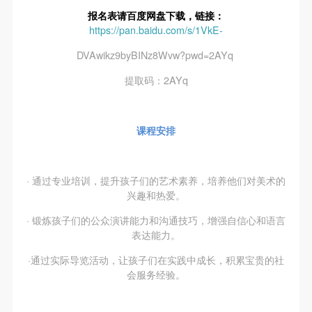
附则
附则
附则
报名表请百度网盘下载，链接：
（1）、本协议未尽事宜，经双方友好协商后可作为
（1）、本协议未尽事宜，经双方友好协商后可作为
（1）、本协议未尽事宜，经双方友好协商后可作为
https://pan.baidu.com/s/1VkE-
本协议的补充协议，并不得违反相关法律法规规定。
本协议的补充协议，并不得违反相关法律法规规定。
本协议的补充协议，并不得违反相关法律法规规定。
DVAwikz9byBINz8Wvw?pwd=2AYq
（2）、本协议自甲乙双方签字（盖章）、勾选之日
（2）、本协议自甲乙双方签字（盖章）、勾选之日
（2）、本协议自甲乙双方签字（盖章）、勾选之日
提取码：2AYq
起生效。
起生效。
起生效。
（3）、本协议包括纸质档和电子档，纸质档—式二
（3）、本协议包括纸质档和电子档，纸质档—式二
（3）、本协议包括纸质档和电子档，纸质档—式二
份，甲乙双方各执一份，均具有同等法律效力。
份，甲乙双方各执一份，均具有同等法律效力。
份，甲乙双方各执一份，均具有同等法律效力。
课程安排
活动参与者意味着接受并承担本协议的全部义务，未
活动参与者意味着接受并承担本协议的全部义务，未
活动参与者意味着接受并承担本协议的全部义务，未
同意者意味着放弃参加此次活动的权利。凡参加这次
同意者意味着放弃参加此次活动的权利。凡参加这次
同意者意味着放弃参加此次活动的权利。凡参加这次
活动前，必须事先与自己的家属沟通，取得家属同
活动前，必须事先与自己的家属沟通，取得家属同
活动前，必须事先与自己的家属沟通，取得家属同
· 通过专业培训，提升孩子们的艺术素养，培养他们对美术的
兴趣和热爱。
意，同时知晓并同意本免责声明。参加者签名/勾选
意，同时知晓并同意本免责声明。参加者签名/勾选
意，同时知晓并同意本免责声明。参加者签名/勾选
后，视作其家属也已知晓并同意。
后，视作其家属也已知晓并同意。
后，视作其家属也已知晓并同意。
· 锻炼孩子们的公众演讲能力和沟通技巧，增强自信心和语言
表达能力。
我已认真阅读上述条款，并且同意。
我已认真阅读上述条款，并且同意。
我已认真阅读上述条款，并且同意。
·通过实际导览活动，让孩子们在实践中成长，积累宝贵的社
会服务经验。