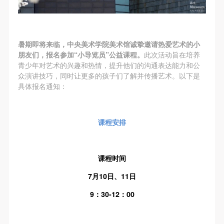
第一条
第一条
第一条
本次活动公平公正、自愿参加与退出、风险与责任自
本次活动公平公正、自愿参加与退出、风险与责任自
本次活动公平公正、自愿参加与退出、风险与责任自
负的原则。但活动有风险，参加者应有必要的风险意
负的原则。但活动有风险，参加者应有必要的风险意
负的原则。但活动有风险，参加者应有必要的风险意
暑期即将来临，中央美术学院美术馆诚挚邀请热爱艺术的小
识。
识。
识。
朋友们，报名参加“小导览员”公益课程。
此次活动旨在培养
第二条
第二条
第二条
青少年对艺术的兴趣和热情，提升他们的沟通表达能力和公
参加本次活动者必须遵守中华人民共和国的相关法
参加本次活动者必须遵守中华人民共和国的相关法
参加本次活动者必须遵守中华人民共和国的相关法
众演讲技巧，同时让更多的孩子们了解并传播艺术。以下是
具体报名通知：
律、法规，必须遵循道德和社会公德规范，并应该具
律、法规，必须遵循道德和社会公德规范，并应该具
律、法规，必须遵循道德和社会公德规范，并应该具
备以人为本、团结友爱、互相帮助和助人为乐的良好
备以人为本、团结友爱、互相帮助和助人为乐的良好
备以人为本、团结友爱、互相帮助和助人为乐的良好
品质。
品质。
品质。
课程安排
第三条
第三条
第三条
参加本次活动人员应该是成年人（具有完全民事行为
参加本次活动人员应该是成年人（具有完全民事行为
参加本次活动人员应该是成年人（具有完全民事行为
能力的人，18周岁以上）未成年人必须在成年人的陪
能力的人，18周岁以上）未成年人必须在成年人的陪
能力的人，18周岁以上）未成年人必须在成年人的陪
课程时间
同下参观。
同下参观。
同下参观。
7月10日、11日
第四条
第四条
第四条
9：30-12：00
参加活动者在此次活动期间的人身安全责任自负。鼓
参加活动者在此次活动期间的人身安全责任自负。鼓
参加活动者在此次活动期间的人身安全责任自负。鼓
励参加者自行购买人身安全保险。活动中一旦出现事
励参加者自行购买人身安全保险。活动中一旦出现事
励参加者自行购买人身安全保险。活动中一旦出现事