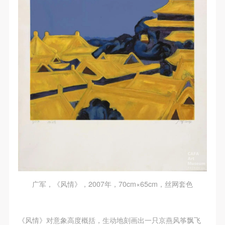
广军，《风情》，2007年，70cm×65cm，丝网套色
《风情》对意象高度概括，生动地刻画出一只京燕风筝飘飞