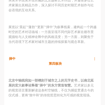
央美术学院美术馆所藏的北京题材艺术作品，并邀请多位艺
故，活动中任何非事故当事人及美术馆将不承担人身
故，活动中任何非事故当事人及美术馆将不承担人身
故，活动中任何非事故当事人及美术馆将不承担人身
术家展出其精品力作，深入探讨不同历史时期艺术创作与社
事故的任何责任，但有互相援助的义务。参加活动的
事故的任何责任，但有互相援助的义务。参加活动的
事故的任何责任，但有互相援助的义务。参加活动的
会语境的互动关系。
成员应当积极主动的组织实施救援工作，但对事故本
成员应当积极主动的组织实施救援工作，但对事故本
成员应当积极主动的组织实施救援工作，但对事故本
身不承担任何法律责任和经济责任。参加本次活动者
身不承担任何法律责任和经济责任。参加本次活动者
身不承担任何法律责任和经济责任。参加本次活动者
展览以“晨起”“蓬勃”“更新”“择中”为叙事线索，建构起一个跨越
的人身安全不负有民事及相关连带责任。
的人身安全不负有民事及相关连带责任。
的人身安全不负有民事及相关连带责任。
时空的艺术对话场域：一方面呈现不同代际艺术家在都市景
第五条
第五条
第五条
观描绘与人文精神诠释中的风格流变；另一方面，则聚焦于
参加活动者在此次活动期间应主动遵守美术馆活动秩
参加活动者在此次活动期间应主动遵守美术馆活动秩
参加活动者在此次活动期间应主动遵守美术馆活动秩
当代语境下艺术家对城市主题的持续探索与观念革新。
序、维护美术馆场地及展示、展览、馆藏艺术作品及
序、维护美术馆场地及展示、展览、馆藏艺术作品及
序、维护美术馆场地及展示、展览、馆藏艺术作品及
衍生品的安全。活动中一旦因个人原因造成美术馆场
衍生品的安全。活动中一旦因个人原因造成美术馆场
衍生品的安全。活动中一旦因个人原因造成美术馆场
择中
|
地、空间、艺术品、衍生品等受到不同程度的损失、
地、空间、艺术品、衍生品等受到不同程度的损失、
地、空间、艺术品、衍生品等受到不同程度的损失、
第四板块
破坏。活动中任何非事故当事人及美术馆将不承担相
破坏。活动中任何非事故当事人及美术馆将不承担相
破坏。活动中任何非事故当事人及美术馆将不承担相
应的责任与损失，应由参与活动者根据相应的法律条
应的责任与损失，应由参与活动者根据相应的法律条
应的责任与损失，应由参与活动者根据相应的法律条
文、组织规定进行协商和赔偿。并追究相应的法律责
文、组织规定进行协商和赔偿。并追究相应的法律责
文、组织规定进行协商和赔偿。并追究相应的法律责
北京中轴线宛如一部镌刻于城市之上的无字史书，以南北延
展的宏大叙事诠释着“择中”的东方营造智慧。
艺术家以多元
任和经济责任。
任和经济责任。
任和经济责任。
的视觉语言重新解读这条时空轴线，不仅为捕捉贯通古今的
第六条
第六条
第六条
仪式感，更将“致中和”的传统哲思转化为可感的视觉现场。
参与活动者在参与活动时应当在美术馆工作人员及活
参与活动者在参与活动时应当在美术馆工作人员及活
参与活动者在参与活动时应当在美术馆工作人员及活