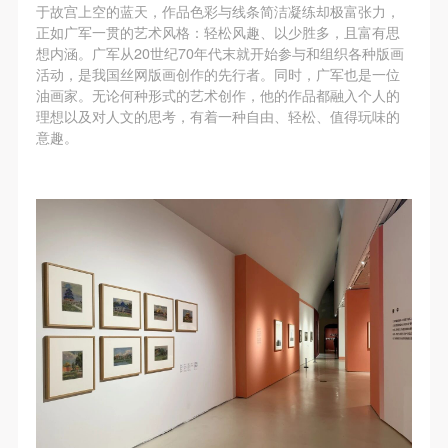
于故宫上空的蓝天，作品色彩与线条简洁凝练却极富张力，
正如广军一贯的艺术风格：轻松风趣、以少胜多，且富有思
想内涵。广军从20世纪70年代末就开始参与和组织各种版画
活动，是我国丝网版画创作的先行者。同时，广军也是一位
油画家。无论何种形式的艺术创作，他的作品都融入个人的
理想以及对人文的思考，有着一种自由、轻松、值得玩味的
意趣。