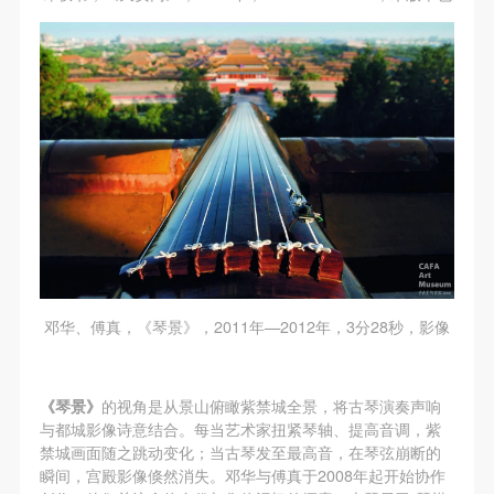
邓华、傅真，《琴景》，2011年—2012年，3分28秒，影像
《琴景》
的视角是从景山俯瞰紫禁城全景，将古琴演奏声响
与都城影像诗意结合。每当艺术家扭紧琴轴、提高音调，紫
禁城画面随之跳动变化；当古琴发至最高音，在琴弦崩断的
瞬间，宫殿影像倏然消失。邓华与傅真于2008年起开始协作