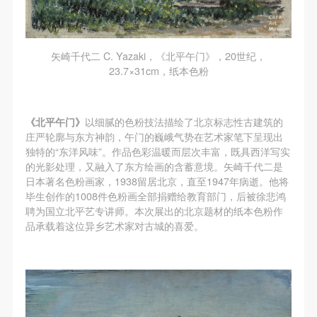
附则
附则
附则
（1）、本协议未尽事宜，经双方友好协商后可作为
（1）、本协议未尽事宜，经双方友好协商后可作为
（1）、本协议未尽事宜，经双方友好协商后可作为
本协议的补充协议，并不得违反相关法律法规规定。
本协议的补充协议，并不得违反相关法律法规规定。
本协议的补充协议，并不得违反相关法律法规规定。
矢崎千代二 C. Yazaki，《北平午门》，20世纪，
（2）、本协议自甲乙双方签字（盖章）、勾选之日
（2）、本协议自甲乙双方签字（盖章）、勾选之日
（2）、本协议自甲乙双方签字（盖章）、勾选之日
23.7×31cm，纸本色粉
起生效。
起生效。
起生效。
（3）、本协议包括纸质档和电子档，纸质档—式二
（3）、本协议包括纸质档和电子档，纸质档—式二
（3）、本协议包括纸质档和电子档，纸质档—式二
《北平午门》
以细腻的色粉技法描绘了北京标志性古建筑的
份，甲乙双方各执一份，均具有同等法律效力。
份，甲乙双方各执一份，均具有同等法律效力。
份，甲乙双方各执一份，均具有同等法律效力。
庄严轮廓与东方神韵，午门的巍峨气势在艺术家笔下呈现出
活动参与者意味着接受并承担本协议的全部义务，未
活动参与者意味着接受并承担本协议的全部义务，未
活动参与者意味着接受并承担本协议的全部义务，未
独特的“东洋风味”。作品色彩温暖而层次丰富，既具西洋写实
同意者意味着放弃参加此次活动的权利。凡参加这次
同意者意味着放弃参加此次活动的权利。凡参加这次
同意者意味着放弃参加此次活动的权利。凡参加这次
的光影处理，又融入了东方绘画的含蓄意境。矢崎千代二是
日本著名色粉画家，1938留居北京，直至1947年病逝。他将
活动前，必须事先与自己的家属沟通，取得家属同
活动前，必须事先与自己的家属沟通，取得家属同
活动前，必须事先与自己的家属沟通，取得家属同
毕生创作的1008件色粉画全部捐赠给教育部门，后被徐悲鸿
意，同时知晓并同意本免责声明。参加者签名/勾选
意，同时知晓并同意本免责声明。参加者签名/勾选
意，同时知晓并同意本免责声明。参加者签名/勾选
聘为国立北平艺专讲师。本次展出的北京题材的纸本色粉作
后，视作其家属也已知晓并同意。
后，视作其家属也已知晓并同意。
后，视作其家属也已知晓并同意。
品承载着这位异乡艺术家对古城的喜爱。
我已认真阅读上述条款，并且同意。
我已认真阅读上述条款，并且同意。
我已认真阅读上述条款，并且同意。