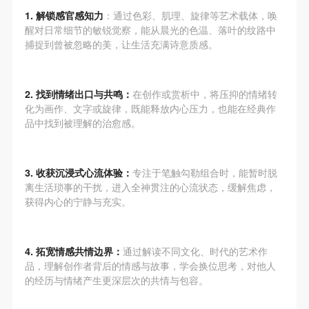
故，活动中任何非事故当事人及美术馆将不承担人身
故，活动中任何非事故当事人及美术馆将不承担人身
故，活动中任何非事故当事人及美术馆将不承担人身
1. 解锁感官感知力
：通过色彩、肌理、旋律等艺术载体，唤
事故的任何责任，但有互相援助的义务。参加活动的
事故的任何责任，但有互相援助的义务。参加活动的
事故的任何责任，但有互相援助的义务。参加活动的
醒对日常细节的敏锐觉察，能从晨光的色温、落叶的纹路中
成员应当积极主动的组织实施救援工作，但对事故本
成员应当积极主动的组织实施救援工作，但对事故本
成员应当积极主动的组织实施救援工作，但对事故本
捕捉到曾被忽略的美，让生活充满诗意质感。
身不承担任何法律责任和经济责任。参加本次活动者
身不承担任何法律责任和经济责任。参加本次活动者
身不承担任何法律责任和经济责任。参加本次活动者
的人身安全不负有民事及相关连带责任。
的人身安全不负有民事及相关连带责任。
的人身安全不负有民事及相关连带责任。
2. 找到情绪出口与共鸣：
在创作或赏析中，将压抑的情绪转
第五条
第五条
第五条
化为画作、文字或旋律，既能释放内心压力，也能在经典作
参加活动者在此次活动期间应主动遵守美术馆活动秩
参加活动者在此次活动期间应主动遵守美术馆活动秩
参加活动者在此次活动期间应主动遵守美术馆活动秩
品中找到被理解的治愈感。
序、维护美术馆场地及展示、展览、馆藏艺术作品及
序、维护美术馆场地及展示、展览、馆藏艺术作品及
序、维护美术馆场地及展示、展览、馆藏艺术作品及
衍生品的安全。活动中一旦因个人原因造成美术馆场
衍生品的安全。活动中一旦因个人原因造成美术馆场
衍生品的安全。活动中一旦因个人原因造成美术馆场
3. 收获沉浸式心流体验：
专注于笔触勾勒组合时，能暂时脱
地、空间、艺术品、衍生品等受到不同程度的损失、
地、空间、艺术品、衍生品等受到不同程度的损失、
地、空间、艺术品、衍生品等受到不同程度的损失、
离生活琐事的干扰，进入全神贯注的心流状态，缓解焦虑，
破坏。活动中任何非事故当事人及美术馆将不承担相
破坏。活动中任何非事故当事人及美术馆将不承担相
破坏。活动中任何非事故当事人及美术馆将不承担相
获得内心的宁静与充实。
应的责任与损失，应由参与活动者根据相应的法律条
应的责任与损失，应由参与活动者根据相应的法律条
应的责任与损失，应由参与活动者根据相应的法律条
文、组织规定进行协商和赔偿。并追究相应的法律责
文、组织规定进行协商和赔偿。并追究相应的法律责
文、组织规定进行协商和赔偿。并追究相应的法律责
4. 拓宽情感共情边界：
通过解读不同文化、时代的艺术作
任和经济责任。
任和经济责任。
任和经济责任。
品，理解创作者背后的情感与故事，学会换位思考，对他人
第六条
第六条
第六条
的经历与情绪产生更深层次的共情与包容。
参与活动者在参与活动时应当在美术馆工作人员及活
参与活动者在参与活动时应当在美术馆工作人员及活
参与活动者在参与活动时应当在美术馆工作人员及活