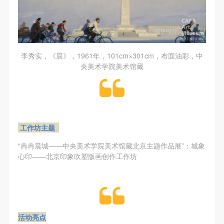
第一条
第一条
第一条
本次活动公平公正、自愿参加与退出、风险与责任自
本次活动公平公正、自愿参加与退出、风险与责任自
本次活动公平公正、自愿参加与退出、风险与责任自
负的原则。但活动有风险，参加者应有必要的风险意
负的原则。但活动有风险，参加者应有必要的风险意
负的原则。但活动有风险，参加者应有必要的风险意
识。
识。
识。
李秀实，《晨》，1961年，101cm×301cm，布面油彩，中
第二条
第二条
第二条
央美术学院美术馆藏
参加本次活动者必须遵守中华人民共和国的相关法
参加本次活动者必须遵守中华人民共和国的相关法
参加本次活动者必须遵守中华人民共和国的相关法
律、法规，必须遵循道德和社会公德规范，并应该具
律、法规，必须遵循道德和社会公德规范，并应该具
律、法规，必须遵循道德和社会公德规范，并应该具
备以人为本、团结友爱、互相帮助和助人为乐的良好
备以人为本、团结友爱、互相帮助和助人为乐的良好
备以人为本、团结友爱、互相帮助和助人为乐的良好
品质。
品质。
品质。
工作坊主题
第三条
第三条
第三条
参加本次活动人员应该是成年人（具有完全民事行为
参加本次活动人员应该是成年人（具有完全民事行为
参加本次活动人员应该是成年人（具有完全民事行为
“冉冉晨城——中央美术学院美术馆藏北京主题作品展”：城象
心印——北京印象吹塑版画创作工作坊
能力的人，18周岁以上）未成年人必须在成年人的陪
能力的人，18周岁以上）未成年人必须在成年人的陪
能力的人，18周岁以上）未成年人必须在成年人的陪
同下参观。
同下参观。
同下参观。
第四条
第四条
第四条
参加活动者在此次活动期间的人身安全责任自负。鼓
参加活动者在此次活动期间的人身安全责任自负。鼓
参加活动者在此次活动期间的人身安全责任自负。鼓
励参加者自行购买人身安全保险。活动中一旦出现事
励参加者自行购买人身安全保险。活动中一旦出现事
励参加者自行购买人身安全保险。活动中一旦出现事
活动亮点