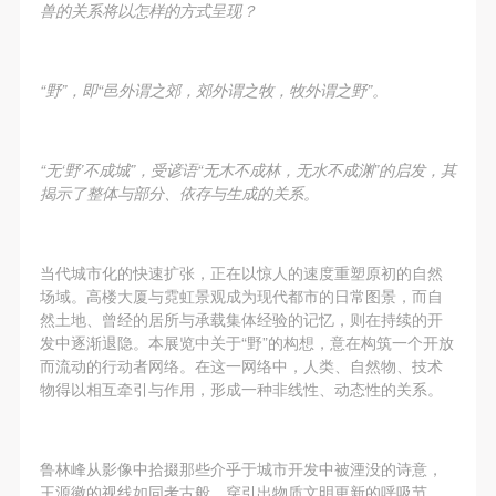
兽的关系将以怎样的方式呈现？
“野”，即“邑外谓之郊，郊外谓之牧，牧外谓之野”。
“无‘野’不成城”，受谚语“无木不成林，无水不成渊”的启发，其
揭示了整体与部分、依存与生成的关系。
当代城市化的快速扩张，正在以惊人的速度重塑原初的自然
场域。高楼大厦与霓虹景观成为现代都市的日常图景，而自
然土地、曾经的居所与承载集体经验的记忆，则在持续的开
发中逐渐退隐。本展览中关于“野”的构想，意在构筑一个开放
而流动的行动者网络。在这一网络中，人类、自然物、技术
物得以相互牵引与作用，形成一种非线性、动态性的关系。
鲁林峰从影像中拾掇那些介乎于城市开发中被湮没的诗意，
王源徽的视线如同考古般，穿引出物质文明更新的呼吸节