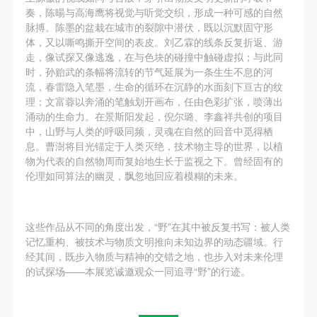
奏，陈暘与高海鹰将视觉与听觉交织，形成一种可感的自然
脉搏。陈墨的盆栽在城市的裂隙中潜伏，既以沉默固守形
体，又以嘶鸣撕开空间的表皮。刘乙霖的线条反复折返、游
走，像试探又像逃逸，在与色块的碰撞中触碰虚拟；与此同
时，孙贻武的条幅将流转的节气延展为一条生生不息的河
流，春雷隐入笔墨，生命的循环在沉静的水面刻下亘古的纹
理；文富蓉以奔涌的笔触划开画布，任由色彩扩张，喷薄出
涌动的生命力。在景斯阳发起，倪尔璐、李鑫祥共创的项目
中，山野与人类的呼吸同频，灵魂在自然的回音中觅得栖
息。曹澍将目光锚定于人类灭绝，技术物主导的世界，以植
物为代表的自然物周而复始地生长于监视之下。曾经固有的
伦理如同算法的幽灵，飘忽地回应着模糊的未来。
这些作品从不同的角度出发，“野”在其中被反复书写：被人类
记忆重构、被技术与物质文明推向未知边界的动态疆域。行
经其间，既步入物质与精神的交错之地，也步入对未来伦理
的试探场——本展览诚邀观众一同追寻“野”的行迹。