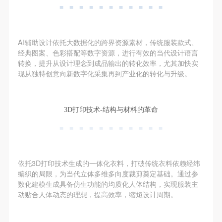
手机号码将作为您的登录账号
（1）、拍摄内容 乙方拍摄的带有甲方肖像的作品内
（1）、拍摄内容 乙方拍摄的带有甲方肖像的作品内
（1）、拍摄内容 乙方拍摄的带有甲方肖像的作品内
≡ ≡ ≡ ≡ ≡ ≡ ≡ ≡ ≡ ≡ ≡
容包括：①中央美术学院美术馆②中央美术学院校园
容包括：①中央美术学院美术馆②中央美术学院校园
容包括：①中央美术学院美术馆②中央美术学院校园
内○3由中央美术学院公共教育部策划或执行的一切活
内○3由中央美术学院公共教育部策划或执行的一切活
内○3由中央美术学院公共教育部策划或执行的一切活
AI辅助设计依托大数据化的跨界资源素材，传统服装款式、
动。
动。
动。
验证码
经典图案、色彩搭配等数字资源，进行有效的当代设计语言
（2）、使用形式 用于中央美术学院图书出版、销售
（2）、使用形式 用于中央美术学院图书出版、销售
（2）、使用形式 用于中央美术学院图书出版、销售
转换，提升从设计理念到成品输出的转化效率，尤其加快实
登录
附带光盘及宣传资料。
附带光盘及宣传资料。
附带光盘及宣传资料。
现从独特创意向新数字化采集再到产业化的转化与升级。
（3）、使用地域范围
（3）、使用地域范围
（3）、使用地域范围
可使用雅昌艺术网会员账户登录
适用地域范围包括国内和国外。
适用地域范围包括国内和国外。
适用地域范围包括国内和国外。
3D打印技术‌-结构与材料的革命‌
使用肖像的媒介限于不损害甲方肖像权的任何媒介
使用肖像的媒介限于不损害甲方肖像权的任何媒介
使用肖像的媒介限于不损害甲方肖像权的任何媒介
（如杂志、网络等）。
（如杂志、网络等）。
（如杂志、网络等）。
≡ ≡ ≡ ≡ ≡ ≡ ≡ ≡ ≡ ≡ ≡
三、肖像权使用期限
三、肖像权使用期限
三、肖像权使用期限
永久使用。
永久使用。
永久使用。
依托3D打印技术生成的一体化衣料‌，打破传统衣料依赖经纬
四、许可使用费用
四、许可使用费用
四、许可使用费用
编织的局限，为当代立体多维多向度裁剪奠定基础。通过参
带有甲方肖像作品的拍摄费用由乙方承担。
带有甲方肖像作品的拍摄费用由乙方承担。
带有甲方肖像作品的拍摄费用由乙方承担。
数化建模生成具备仿生功能的均质化人体结构，实现服装主
动贴合人体动态的理想，提高效率，缩短设计周期。
乙方于拍摄完带有甲方肖像的作品无需支付甲方任何
乙方于拍摄完带有甲方肖像的作品无需支付甲方任何
乙方于拍摄完带有甲方肖像的作品无需支付甲方任何
费用。
费用。
费用。