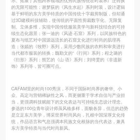
示、拓展了其他跨界领域的优秀民族传统在时装界广泛转换
的无限可能性；谢梦荻的《风生水起》系列时装，设计逻辑
基于鲜明的东方美学特质的中国传统十字裁剪制版，但却通
过3D建模科技辅助，使传统的平面性剪裁数字化、无限复
制、立体多维，实现中国传统服装美学与新科技结合的可持
续生态化愿景；张一迪的《风迹·石窟》系列，以民族特色的
夏布与纸艺对中国源远流长的石窟文化进行时尚的肌理再
造‌；张嫣的《牧野‌》系列，采用少数民族的衣料和审美进行
当代都市服装的转换；魏勤文的“《行间‌》系列；程之璐的
《衍形‌》系列；熊艺的《‌山·语‌》系列；刘绮雯的《非遗新
饰》系列等，皆可圈可点。
CAFAM里的时尚100秀演，不同于国际时尚界的奢华、小
众、高定与营销稀缺性之风，而更侧重于‌学术自信与产业担
当‌，更强调科技赋能下的文化表达与可持续生态设计理念。
参选的100位青年设计师虽风格多样，面貌各异，但总的趋势
是立足东方美学，博采世界时尚风向，扎根中国深厚文化传
统，作品语言和气息强调本民族文化根脉的当代表达，兼具
东方美学特质与当代时尚新风。