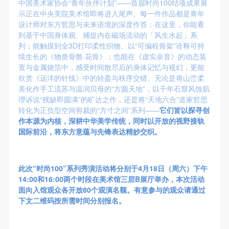
故，活动中任何非事故当事人及美术馆将不承担人身
故，活动中任何非事故当事人及美术馆将不承担人身
故，活动中任何非事故当事人及美术馆将不承担人身
中国美术家协会“青年伙伴计划”——首届时尚100结项成果展
示正在中央美院美术馆即将进入尾声。每一件作品都是青年
事故的任何责任，但有互相援助的义务。参加活动的
事故的任何责任，但有互相援助的义务。参加活动的
事故的任何责任，但有互相援助的义务。参加活动的
设计师对东方哲思与未来语境的深度作答：在这里，你能看
成员应当积极主动的组织实施救援工作，但对事故本
成员应当积极主动的组织实施救援工作，但对事故本
成员应当积极主动的组织实施救援工作，但对事故本
到基于中国身体观、捕捉内在磁场流动的「风生水起」系
身不承担任何法律责任和经济责任。参加本次活动者
身不承担任何法律责任和经济责任。参加本次活动者
身不承担任何法律责任和经济责任。参加本次活动者
列；能触摸到全3D打印柔性织物、以“可编程骨架”诠释可持
续生长的《物质骨骼·花骨》；也能在《虚实余音》的动态装
的人身安全不负有民事及相关连带责任。
的人身安全不负有民事及相关连带责任。
的人身安全不负有民事及相关连带责任。
置与金属烧箔中，感受时间散尽后的身体记忆与视幻，更能
第五条
第五条
第五条
欣赏《远洋的针线》中的轻盈与秩序交错。无论是将山峦柔
参加活动者在此次活动期间应主动遵守美术馆活动秩
参加活动者在此次活动期间应主动遵守美术馆活动秩
参加活动者在此次活动期间应主动遵守美术馆活动秩
美化作手工流苏与温润贝母的“方圆天地”，以千年石窟风蚀肌
理诉说“残缺即圆满”的旷达之作，还是将“天地六合”道家哲思
序、维护美术馆场地及展示、展览、馆藏艺术作品及
序、维护美术馆场地及展示、展览、馆藏艺术作品及
序、维护美术馆场地及展示、展览、馆藏艺术作品及
转化为正负型空间剪裁的“方寸之间”系列——
它们皆以探寻创
衍生品的安全。活动中一旦因个人原因造成美术馆场
衍生品的安全。活动中一旦因个人原因造成美术馆场
衍生品的安全。活动中一旦因个人原因造成美术馆场
作本源为内核，深耕中华美学传统，同时以开放的视野接轨
地、空间、艺术品、衍生品等受到不同程度的损失、
地、空间、艺术品、衍生品等受到不同程度的损失、
地、空间、艺术品、衍生品等受到不同程度的损失、
国际前沿，将东方意蕴与先锋表达精妙交织。
破坏。活动中任何非事故当事人及美术馆将不承担相
破坏。活动中任何非事故当事人及美术馆将不承担相
破坏。活动中任何非事故当事人及美术馆将不承担相
应的责任与损失，应由参与活动者根据相应的法律条
应的责任与损失，应由参与活动者根据相应的法律条
应的责任与损失，应由参与活动者根据相应的法律条
此次“时尚100”系列秀演活动将分别于4月18日（周六）下午
文、组织规定进行协商和赔偿。并追究相应的法律责
文、组织规定进行协商和赔偿。并追究相应的法律责
文、组织规定进行协商和赔偿。并追究相应的法律责
14:00和16:00两个时段在美术馆三层B展厅举办，本次活动
任和经济责任。
任和经济责任。
任和经济责任。
面向入馆观众各开放80个观演名额。有意参与的观众请通过
下文二维码按所需时间分别报名。
第六条
第六条
第六条
参与活动者在参与活动时应当在美术馆工作人员及活
参与活动者在参与活动时应当在美术馆工作人员及活
参与活动者在参与活动时应当在美术馆工作人员及活