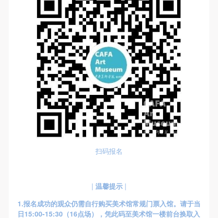
扫码报名
|
温馨提示
|
1.报名成功的观众仍需自行购买美术馆常规门票入馆。请于当
日15:00-15:30（16点场），凭此码至美术馆一楼前台换取入