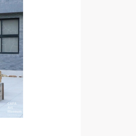
网
网
网
央
央
央
案
案
案
”规
”规
”规
风
风
风
德
德
德
的
的
的