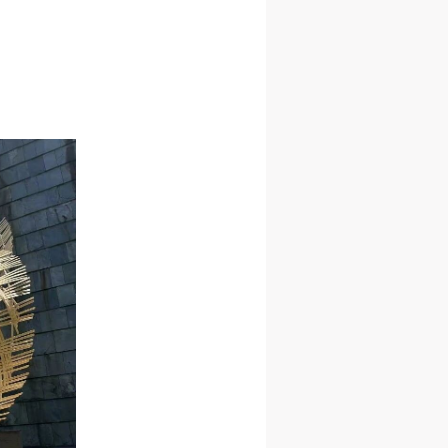
身
身
身
承
承
承
主
主
主
参
参
参
及
及
及
美
美
美
任
任
任
据
据
据
济
济
济