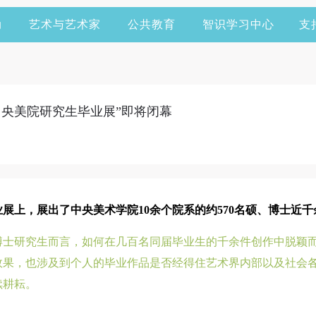
动
艺术与艺术家
公共教育
智识学习中心
支
“中央美院研究生毕业展”即将闭幕
业展上，展出了中央美术学院10余个院系‌的‌约570名‌硕、博士
士研究生而言，如何在几百名同届毕业生的千余件‌创作中脱颖
效果，也涉及到个人的毕业作品是否经得住艺术界内部以及社会
续耕耘。