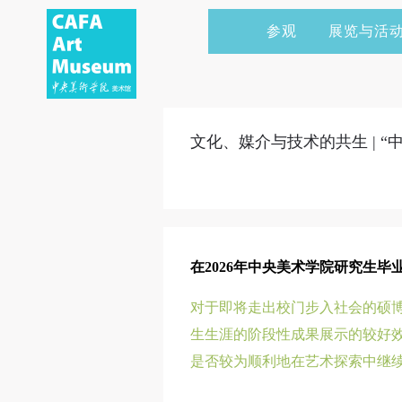
参观
展览与活
当前展览
艺术家&典藏
CAFAM 讲座
会员
展览预告
学术研究
CAFAM 课程
企业赞助
文化、媒介与技术的共生 | 
展览回顾
艺术出版
CAFAM 体验
捐赠
数字美术馆
志愿者
资讯
合作伙伴
在2026年中央美术学院研究生毕
举办活动
对于即将走出校门步入社会的硕博
生生涯的阶段性成果展示的较好
是否较为顺利地在艺术探索中继