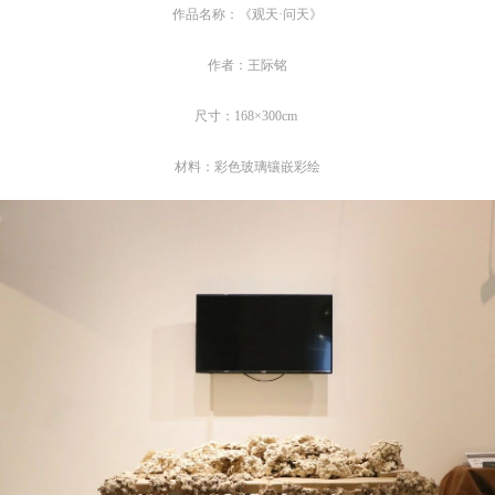
作品名称：《观天·问天》
作者：王际铭
尺寸：168×300cm
材料：彩色玻璃镶嵌彩绘