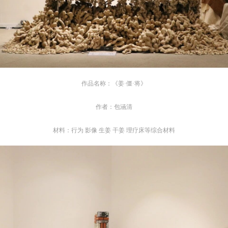
作品名称：《姜·僵·将》
作者：包涵清
材料：行为 影像 生姜 干姜 理疗床等综合材料