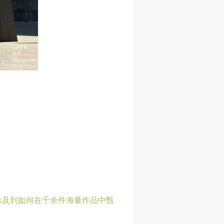
进
进
进
施
施
施
活
活
活
人
人
人
）>
）>
）>
致
致
致
涉及到如何在千余件海量作品中甄
合本
合本
合本