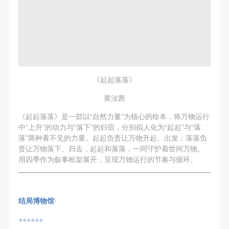
《起起落落》
黄汝茜
《起起落落》是一部以“自然力量”为核心的绘本，将万物运行
中“上升”的动力与“落下”的归宿，分别拟人化为“起起”与“落
落”两种看不见的力量。起起负责让万物升起、出发；落落负
责让万物落下、归去，起起和落落，一同守护着世间万物。
用四季作为叙事框架展开，呈现万物运行的节奏与循环。
结局博物馆
\
●●●●●●