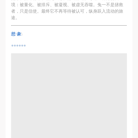
境：被量化、被排斥、被凝视、被虚无吞噬。兔一不是拯救
者，只是信使。最终它不再等待被认可，纵身跃入流动的旅
途。
想·象
\
●●●●●●