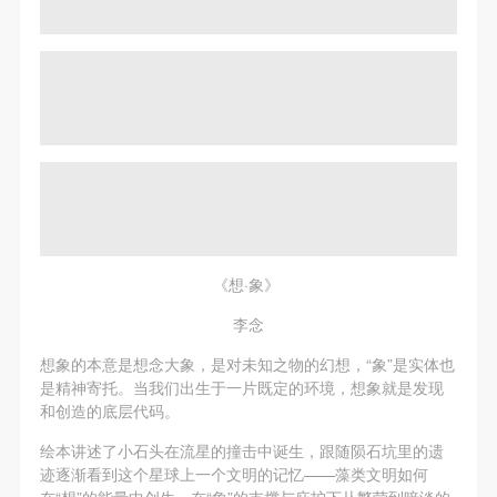
《想·象》
李念
想象的本意是想念大象，是对未知之物的幻想，“象”是实体也
是精神寄托。当我们出生于一片既定的环境，想象就是发现
和创造的底层代码。
绘本讲述了小石头在流星的撞击中诞生，跟随陨石坑里的遗
迹逐渐看到这个星球上一个文明的记忆——藻类文明如何
在“想”的能量中创生、在“象”的支撑与庇护下从繁荣到暗淡的