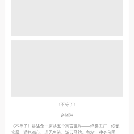
《不等了》
余晓琳
《不等了》讲述兔一穿越五个寓言世界——蜂巢工厂、纸狼
荒原、猫咪都市、虚无鱼港、游云驿站。每站一种身份困