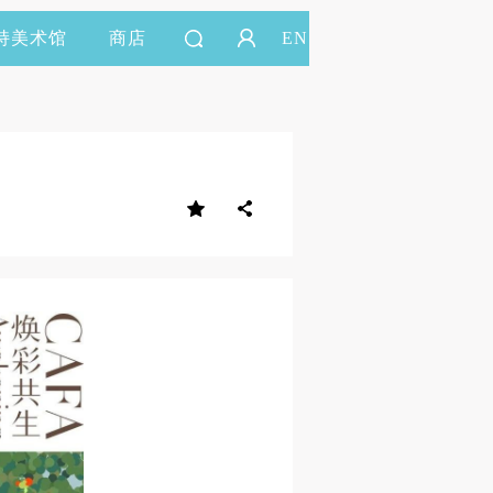
持美术馆
商店
EN