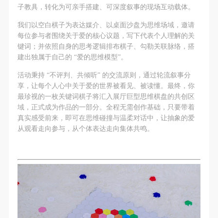
故，活动中任何非事故当事人及美术馆将不承担人身
故，活动中任何非事故当事人及美术馆将不承担人身
故，活动中任何非事故当事人及美术馆将不承担人身
子教具，转化为可亲手搭建、可深度叙事的现场互动载体。
事故的任何责任，但有互相援助的义务。参加活动的
事故的任何责任，但有互相援助的义务。参加活动的
事故的任何责任，但有互相援助的义务。参加活动的
我们以空白棋子为表达媒介、以桌面沙盘为思维场域，邀请
成员应当积极主动的组织实施救援工作，但对事故本
成员应当积极主动的组织实施救援工作，但对事故本
成员应当积极主动的组织实施救援工作，但对事故本
每位参与者围绕关于爱的核心议题，写下代表个人理解的关
身不承担任何法律责任和经济责任。参加本次活动者
身不承担任何法律责任和经济责任。参加本次活动者
身不承担任何法律责任和经济责任。参加本次活动者
键词；并依照自身的思考逻辑排布棋子、勾勒关联脉络，搭
的人身安全不负有民事及相关连带责任。
的人身安全不负有民事及相关连带责任。
的人身安全不负有民事及相关连带责任。
建出独属于自己的 “爱的思维模型”。
第五条
第五条
第五条
活动秉持 “不评判、共倾听” 的交流原则，通过轮流叙事分
参加活动者在此次活动期间应主动遵守美术馆活动秩
参加活动者在此次活动期间应主动遵守美术馆活动秩
参加活动者在此次活动期间应主动遵守美术馆活动秩
享，让每个人心中关于爱的世界被看见、被读懂。最终，你
最珍视的一枚关键词棋子将汇入展厅巨型思维棋盘的共创区
序、维护美术馆场地及展示、展览、馆藏艺术作品及
序、维护美术馆场地及展示、展览、馆藏艺术作品及
序、维护美术馆场地及展示、展览、馆藏艺术作品及
域，正式成为作品的一部分。全程无需创作基础，只要带着
衍生品的安全。活动中一旦因个人原因造成美术馆场
衍生品的安全。活动中一旦因个人原因造成美术馆场
衍生品的安全。活动中一旦因个人原因造成美术馆场
真实感受前来，即可在思维碰撞与温柔对话中，让抽象的爱
地、空间、艺术品、衍生品等受到不同程度的损失、
地、空间、艺术品、衍生品等受到不同程度的损失、
地、空间、艺术品、衍生品等受到不同程度的损失、
从观看走向参与，从个体表达走向集体共鸣。
破坏。活动中任何非事故当事人及美术馆将不承担相
破坏。活动中任何非事故当事人及美术馆将不承担相
破坏。活动中任何非事故当事人及美术馆将不承担相
应的责任与损失，应由参与活动者根据相应的法律条
应的责任与损失，应由参与活动者根据相应的法律条
应的责任与损失，应由参与活动者根据相应的法律条
文、组织规定进行协商和赔偿。并追究相应的法律责
文、组织规定进行协商和赔偿。并追究相应的法律责
文、组织规定进行协商和赔偿。并追究相应的法律责
任和经济责任。
任和经济责任。
任和经济责任。
第六条
第六条
第六条
参与活动者在参与活动时应当在美术馆工作人员及活
参与活动者在参与活动时应当在美术馆工作人员及活
参与活动者在参与活动时应当在美术馆工作人员及活