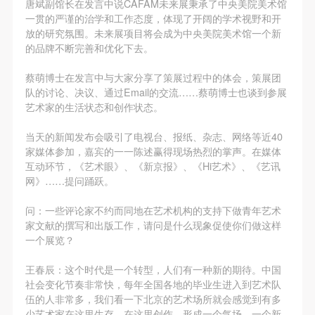
唐斌副馆长在发言中说CAFAM未来展秉承了中央美院美术馆
（1）、甲方为本协议中的肖像权人，自愿将自己的
（1）、甲方为本协议中的肖像权人，自愿将自己的
（1）、甲方为本协议中的肖像权人，自愿将自己的
手机号码将作为您的登录账号
一贯的严谨的治学和工作态度，体现了开阔的学术视野和开
肖像权许可乙方作符合本协议约定和法律规定的用
肖像权许可乙方作符合本协议约定和法律规定的用
肖像权许可乙方作符合本协议约定和法律规定的用
放的研究氛围。未来展项目将会成为中央美院美术馆一个新
途。
途。
途。
的品牌不断完善和优化下去。
（2）、乙方中央美术学院美术馆是一所具有标志
（2）、乙方中央美术学院美术馆是一所具有标志
（2）、乙方中央美术学院美术馆是一所具有标志
验证码
蔡萌博士在发言中与大家分享了策展过程中的体会，策展团
性、专业性、国际化的现代公共美术馆。中央美术学
性、专业性、国际化的现代公共美术馆。中央美术学
性、专业性、国际化的现代公共美术馆。中央美术学
队的讨论、决议、通过Email的交流……蔡萌博士也谈到参展
登录
院美术馆与时代同行，努力塑造一个开放、自由、学
院美术馆与时代同行，努力塑造一个开放、自由、学
院美术馆与时代同行，努力塑造一个开放、自由、学
艺术家的生活状态和创作状态。
术的空间氛围，竭诚与各单位、企业、机构、艺术家
术的空间氛围，竭诚与各单位、企业、机构、艺术家
术的空间氛围，竭诚与各单位、企业、机构、艺术家
可使用雅昌艺术网会员账户登录
当天的新闻发布会吸引了电视台、报纸、杂志、网络等近40
和观众进行良好互动。以学院的学术研究为基础，积
和观众进行良好互动。以学院的学术研究为基础，积
和观众进行良好互动。以学院的学术研究为基础，积
家媒体参加，嘉宾的一一陈述赢得现场热烈的掌声。在媒体
极策划国际、国内多视角、多领域的展览、论坛及公
极策划国际、国内多视角、多领域的展览、论坛及公
极策划国际、国内多视角、多领域的展览、论坛及公
互动环节，《艺术眼》、《新京报》、《Hi艺术》、《艺讯
网》……提问踊跃。
共教育活动，为美院师生、中外艺术家以及社会公众
共教育活动，为美院师生、中外艺术家以及社会公众
共教育活动，为美院师生、中外艺术家以及社会公众
提供一个交流、学习、展示的平台。作为一家公益性
提供一个交流、学习、展示的平台。作为一家公益性
提供一个交流、学习、展示的平台。作为一家公益性
问：
一些评论家不约而同地在艺术机构的支持下做青年艺术
单位，其开展的公共教育活动以学术性和公益性为
单位，其开展的公共教育活动以学术性和公益性为
单位，其开展的公共教育活动以学术性和公益性为
家文献的撰写和出版工作，请问是什么现象促使你们做这样
一个展览？
主。
主。
主。
（3）、乙方为甲方拍摄中央美术学院公共教育部所
（3）、乙方为甲方拍摄中央美术学院公共教育部所
（3）、乙方为甲方拍摄中央美术学院公共教育部所
王春辰：
这个时代是一个转型，人们有一种新的期待。中国
有公教活动。
有公教活动。
有公教活动。
社会变化节奏非常快，每年全国各地的毕业生进入到艺术队
伍的人非常多，我们看一下北京的艺术场所就会感觉到有多
二、拍摄内容、使用形式、使用地域范围
二、拍摄内容、使用形式、使用地域范围
二、拍摄内容、使用形式、使用地域范围
少艺术家在这里生存、在这里创作，形成一个气场、一个新