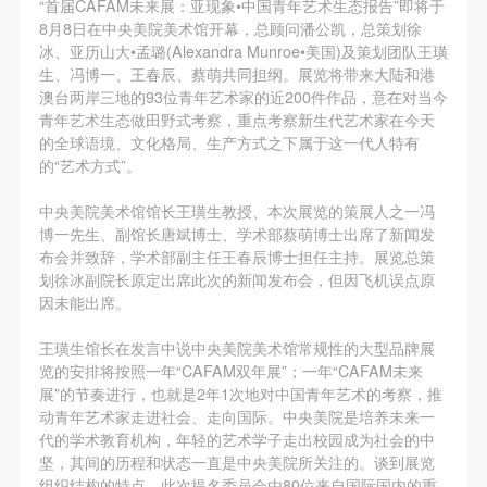
“首届CAFAM未来展：亚现象•中国青年艺术生态报告”即将于
第一条
第一条
第一条
8月8日在中央美院美术馆开幕，总顾问潘公凯，总策划徐
本次活动公平公正、自愿参加与退出、风险与责任自
本次活动公平公正、自愿参加与退出、风险与责任自
本次活动公平公正、自愿参加与退出、风险与责任自
冰、亚历山大•孟璐(Alexandra Munroe•美国)及策划团队王璜
负的原则。但活动有风险，参加者应有必要的风险意
负的原则。但活动有风险，参加者应有必要的风险意
负的原则。但活动有风险，参加者应有必要的风险意
生、冯博一、王春辰、蔡萌共同担纲。展览将带来大陆和港
澳台两岸三地的93位青年艺术家的近200件作品，意在对当今
识。
识。
识。
青年艺术生态做田野式考察，重点考察新生代艺术家在今天
第二条
第二条
第二条
的全球语境、文化格局、生产方式之下属于这一代人特有
参加本次活动者必须遵守中华人民共和国的相关法
参加本次活动者必须遵守中华人民共和国的相关法
参加本次活动者必须遵守中华人民共和国的相关法
的“艺术方式”。
律、法规，必须遵循道德和社会公德规范，并应该具
律、法规，必须遵循道德和社会公德规范，并应该具
律、法规，必须遵循道德和社会公德规范，并应该具
中央美院美术馆馆长王璜生教授、本次展览的策展人之一冯
备以人为本、团结友爱、互相帮助和助人为乐的良好
备以人为本、团结友爱、互相帮助和助人为乐的良好
备以人为本、团结友爱、互相帮助和助人为乐的良好
博一先生、副馆长唐斌博士、学术部蔡萌博士出席了新闻发
品质。
品质。
品质。
布会并致辞，学术部副主任王春辰博士担任主持。展览总策
划徐冰副院长原定出席此次的新闻发布会，但因飞机误点原
第三条
第三条
第三条
因未能出席。
参加本次活动人员应该是成年人（具有完全民事行为
参加本次活动人员应该是成年人（具有完全民事行为
参加本次活动人员应该是成年人（具有完全民事行为
能力的人，18周岁以上）未成年人必须在成年人的陪
能力的人，18周岁以上）未成年人必须在成年人的陪
能力的人，18周岁以上）未成年人必须在成年人的陪
王璜生馆长在发言中说中央美院美术馆常规性的大型品牌展
览的安排将按照一年“CAFAM双年展”；一年“CAFAM未来
同下参观。
同下参观。
同下参观。
展”的节奏进行，也就是2年1次地对中国青年艺术的考察，推
第四条
第四条
第四条
动青年艺术家走进社会、走向国际。中央美院是培养未来一
参加活动者在此次活动期间的人身安全责任自负。鼓
参加活动者在此次活动期间的人身安全责任自负。鼓
参加活动者在此次活动期间的人身安全责任自负。鼓
代的学术教育机构，年轻的艺术学子走出校园成为社会的中
坚，其间的历程和状态一直是中央美院所关注的。谈到展览
励参加者自行购买人身安全保险。活动中一旦出现事
励参加者自行购买人身安全保险。活动中一旦出现事
励参加者自行购买人身安全保险。活动中一旦出现事
组织结构的特点，此次提名委员会由80位来自国际国内的重