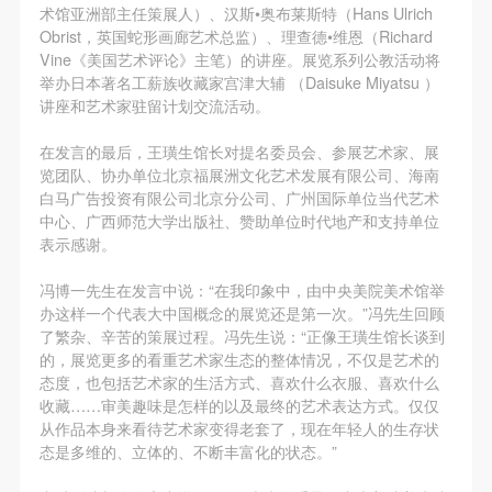
动导师、教师指导下进行，并正确的使用活动中所涉
动导师、教师指导下进行，并正确的使用活动中所涉
动导师、教师指导下进行，并正确的使用活动中所涉
术馆亚洲部主任策展人）、汉斯•奥布莱斯特（Hans Ulrich
Obrist，英国蛇形画廊艺术总监）、理查德•维恩（Richard
及到的绘画工具、创作材料及配套设备、设施，若参
及到的绘画工具、创作材料及配套设备、设施，若参
及到的绘画工具、创作材料及配套设备、设施，若参
Vine《美国艺术评论》主笔）的讲座。展览系列公教活动将
与者因个人原因在使用相应绘画工具、创作材料及配
与者因个人原因在使用相应绘画工具、创作材料及配
与者因个人原因在使用相应绘画工具、创作材料及配
举办日本著名工薪族收藏家宫津大辅 （Daisuke Miyatsu ）
套设备、设施造成个人受伤、伤害他人及造成相应工
套设备、设施造成个人受伤、伤害他人及造成相应工
套设备、设施造成个人受伤、伤害他人及造成相应工
讲座和艺术家驻留计划交流活动。
具、材料、设备或设施的故障或损坏。参与活动者应
具、材料、设备或设施的故障或损坏。参与活动者应
具、材料、设备或设施的故障或损坏。参与活动者应
在发言的最后，王璜生馆长对提名委员会、参展艺术家、展
当承当相应的全部责任，并主动赔偿相应的经济损
当承当相应的全部责任，并主动赔偿相应的经济损
当承当相应的全部责任，并主动赔偿相应的经济损
览团队、协办单位北京福展洲文化艺术发展有限公司、海南
失。活动中任何非事故当事人及美术馆将不承担人身
失。活动中任何非事故当事人及美术馆将不承担人身
失。活动中任何非事故当事人及美术馆将不承担人身
白马广告投资有限公司北京分公司、广州国际单位当代艺术
中心、广西师范大学出版社、赞助单位时代地产和支持单位
事故的任何责任。
事故的任何责任。
事故的任何责任。
表示感谢。
中央美术学院美术馆肖像权许可使用协议
中央美术学院美术馆肖像权许可使用协议
中央美术学院美术馆肖像权许可使用协议
根据《中华人民共和国广告法》、《中华人民共和国
根据《中华人民共和国广告法》、《中华人民共和国
根据《中华人民共和国广告法》、《中华人民共和国
冯博一先生在发言中说：“在我印象中，由中央美院美术馆举
办这样一个代表大中国概念的展览还是第一次。”冯先生回顾
民法通则》以及 最高人民法院关于贯彻执行 《中华
民法通则》以及 最高人民法院关于贯彻执行 《中华
民法通则》以及 最高人民法院关于贯彻执行 《中华
了繁杂、辛苦的策展过程。冯先生说：“正像王璜生馆长谈到
人民共和国民法通则》若干问题的意见（试行）>的
人民共和国民法通则》若干问题的意见（试行）>的
人民共和国民法通则》若干问题的意见（试行）>的
的，展览更多的看重艺术家生态的整体情况，不仅是艺术的
有关规定，为明确肖像许可方（甲方）和使用方（乙
有关规定，为明确肖像许可方（甲方）和使用方（乙
有关规定，为明确肖像许可方（甲方）和使用方（乙
态度，也包括艺术家的生活方式、喜欢什么衣服、喜欢什么
快捷登录
帐号密码登录
收藏……审美趣味是怎样的以及最终的艺术表达方式。仅仅
方）的权利义务关系，经双方友好协商，甲乙双方就
方）的权利义务关系，经双方友好协商，甲乙双方就
方）的权利义务关系，经双方友好协商，甲乙双方就
从作品本身来看待艺术家变得老套了，现在年轻人的生存状
带有甲方肖像的作品的使用达成如下一致协议：
带有甲方肖像的作品的使用达成如下一致协议：
带有甲方肖像的作品的使用达成如下一致协议：
态是多维的、立体的、不断丰富化的状态。”
一、 一般约定
一、 一般约定
一、 一般约定
发送验证码
手机号码