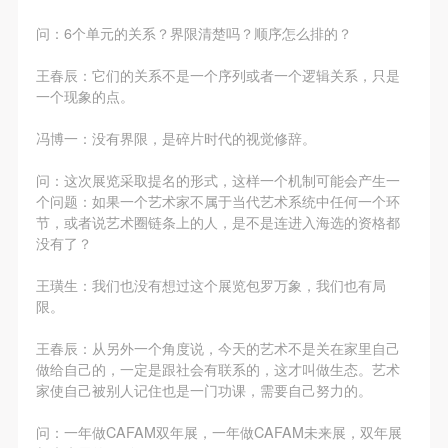
附则
附则
附则
问：
6个单元的关系？界限清楚吗？顺序怎么排的？
（1）、本协议未尽事宜，经双方友好协商后可作为
（1）、本协议未尽事宜，经双方友好协商后可作为
（1）、本协议未尽事宜，经双方友好协商后可作为
本协议的补充协议，并不得违反相关法律法规规定。
本协议的补充协议，并不得违反相关法律法规规定。
本协议的补充协议，并不得违反相关法律法规规定。
王春辰：
它们的关系不是一个序列或者一个逻辑关系，只是
（2）、本协议自甲乙双方签字（盖章）、勾选之日
（2）、本协议自甲乙双方签字（盖章）、勾选之日
（2）、本协议自甲乙双方签字（盖章）、勾选之日
一个现象的点。
起生效。
起生效。
起生效。
冯博一：
没有界限，是碎片时代的视觉修辞。
（3）、本协议包括纸质档和电子档，纸质档—式二
（3）、本协议包括纸质档和电子档，纸质档—式二
（3）、本协议包括纸质档和电子档，纸质档—式二
份，甲乙双方各执一份，均具有同等法律效力。
份，甲乙双方各执一份，均具有同等法律效力。
份，甲乙双方各执一份，均具有同等法律效力。
问：
这次展览采取提名的形式，这样一个机制可能会产生一
个问题：如果一个艺术家不属于当代艺术系统中任何一个环
活动参与者意味着接受并承担本协议的全部义务，未
活动参与者意味着接受并承担本协议的全部义务，未
活动参与者意味着接受并承担本协议的全部义务，未
节，或者说艺术圈链条上的人，是不是连进入海选的资格都
同意者意味着放弃参加此次活动的权利。凡参加这次
同意者意味着放弃参加此次活动的权利。凡参加这次
同意者意味着放弃参加此次活动的权利。凡参加这次
没有了？
活动前，必须事先与自己的家属沟通，取得家属同
活动前，必须事先与自己的家属沟通，取得家属同
活动前，必须事先与自己的家属沟通，取得家属同
王璜生：
我们也没有想过这个展览包罗万象，我们也有局
意，同时知晓并同意本免责声明。参加者签名/勾选
意，同时知晓并同意本免责声明。参加者签名/勾选
意，同时知晓并同意本免责声明。参加者签名/勾选
限。
后，视作其家属也已知晓并同意。
后，视作其家属也已知晓并同意。
后，视作其家属也已知晓并同意。
我已认真阅读上述条款，并且同意。
我已认真阅读上述条款，并且同意。
我已认真阅读上述条款，并且同意。
王春辰：
从另外一个角度说，今天的艺术不是关在家里自己
做给自己的，一定是跟社会有联系的，这才叫做生态。艺术
家使自己被别人记住也是一门功课，需要自己努力的。
问：
一年做CAFAM双年展，一年做CAFAM未来展，双年展