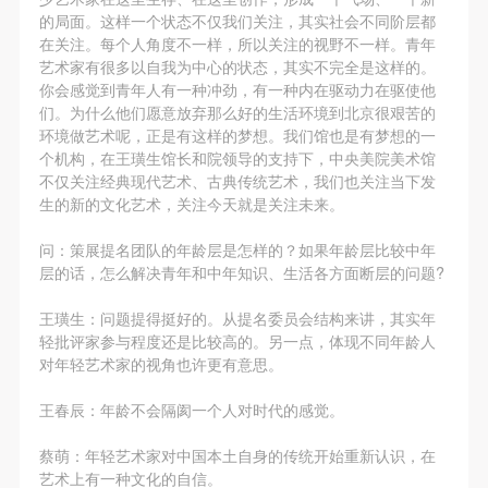
（1）、拍摄内容 乙方拍摄的带有甲方肖像的作品内
（1）、拍摄内容 乙方拍摄的带有甲方肖像的作品内
（1）、拍摄内容 乙方拍摄的带有甲方肖像的作品内
的局面。这样一个状态不仅我们关注，其实社会不同阶层都
容包括：①中央美术学院美术馆②中央美术学院校园
容包括：①中央美术学院美术馆②中央美术学院校园
容包括：①中央美术学院美术馆②中央美术学院校园
在关注。每个人角度不一样，所以关注的视野不一样。青年
艺术家有很多以自我为中心的状态，其实不完全是这样的。
内○3由中央美术学院公共教育部策划或执行的一切活
内○3由中央美术学院公共教育部策划或执行的一切活
内○3由中央美术学院公共教育部策划或执行的一切活
你会感觉到青年人有一种冲劲，有一种内在驱动力在驱使他
动。
动。
动。
们。为什么他们愿意放弃那么好的生活环境到北京很艰苦的
（2）、使用形式 用于中央美术学院图书出版、销售
（2）、使用形式 用于中央美术学院图书出版、销售
（2）、使用形式 用于中央美术学院图书出版、销售
环境做艺术呢，正是有这样的梦想。我们馆也是有梦想的一
个机构，在王璜生馆长和院领导的支持下，中央美院美术馆
附带光盘及宣传资料。
附带光盘及宣传资料。
附带光盘及宣传资料。
不仅关注经典现代艺术、古典传统艺术，我们也关注当下发
（3）、使用地域范围
（3）、使用地域范围
（3）、使用地域范围
生的新的文化艺术，关注今天就是关注未来。
适用地域范围包括国内和国外。
适用地域范围包括国内和国外。
适用地域范围包括国内和国外。
问：
策展提名团队的年龄层是怎样的？如果年龄层比较中年
使用肖像的媒介限于不损害甲方肖像权的任何媒介
使用肖像的媒介限于不损害甲方肖像权的任何媒介
使用肖像的媒介限于不损害甲方肖像权的任何媒介
层的话，怎么解决青年和中年知识、生活各方面断层的问题?
（如杂志、网络等）。
（如杂志、网络等）。
（如杂志、网络等）。
三、肖像权使用期限
三、肖像权使用期限
三、肖像权使用期限
王璜生：
问题提得挺好的。从提名委员会结构来讲，其实年
轻批评家参与程度还是比较高的。另一点，体现不同年龄人
永久使用。
永久使用。
永久使用。
对年轻艺术家的视角也许更有意思。
四、许可使用费用
四、许可使用费用
四、许可使用费用
带有甲方肖像作品的拍摄费用由乙方承担。
带有甲方肖像作品的拍摄费用由乙方承担。
带有甲方肖像作品的拍摄费用由乙方承担。
王春辰：
年龄不会隔阂一个人对时代的感觉。
乙方于拍摄完带有甲方肖像的作品无需支付甲方任何
乙方于拍摄完带有甲方肖像的作品无需支付甲方任何
乙方于拍摄完带有甲方肖像的作品无需支付甲方任何
蔡萌：
年轻艺术家对中国本土自身的传统开始重新认识，在
费用。
费用。
费用。
艺术上有一种文化的自信。