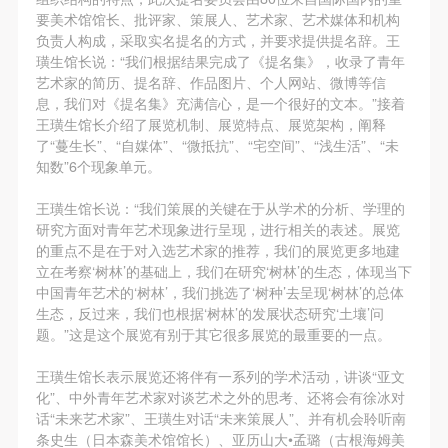
故，活动中任何非事故当事人及美术馆将不承担人身
故，活动中任何非事故当事人及美术馆将不承担人身
故，活动中任何非事故当事人及美术馆将不承担人身
要美术馆馆长、批评家、策展人、艺术家、艺术媒体和机构
事故的任何责任，但有互相援助的义务。参加活动的
事故的任何责任，但有互相援助的义务。参加活动的
事故的任何责任，但有互相援助的义务。参加活动的
负责人构成，采取实名提名的方式，并要求提供提名辞。王
璜生馆长说：“我们根据结果完成了《提名集》，收录了青年
成员应当积极主动的组织实施救援工作，但对事故本
成员应当积极主动的组织实施救援工作，但对事故本
成员应当积极主动的组织实施救援工作，但对事故本
艺术家的简历、提名辞、作品图片、个人网站、微博等信
身不承担任何法律责任和经济责任。参加本次活动者
身不承担任何法律责任和经济责任。参加本次活动者
身不承担任何法律责任和经济责任。参加本次活动者
息，我们对《提名集》充满信心，是一个很好的文本。”接着
的人身安全不负有民事及相关连带责任。
的人身安全不负有民事及相关连带责任。
的人身安全不负有民事及相关连带责任。
王璜生馆长介绍了展览机制、展览特点、展览架构，阐释
了“蔓生长”、“自媒体”、“微抵抗”、“宅空间”、“浅生活”、“未
第五条
第五条
第五条
知数”6个现象单元。
参加活动者在此次活动期间应主动遵守美术馆活动秩
参加活动者在此次活动期间应主动遵守美术馆活动秩
参加活动者在此次活动期间应主动遵守美术馆活动秩
序、维护美术馆场地及展示、展览、馆藏艺术作品及
序、维护美术馆场地及展示、展览、馆藏艺术作品及
序、维护美术馆场地及展示、展览、馆藏艺术作品及
王璜生馆长说：“我们策展的关键在于从学术的分析、学理的
研究方面对青年艺术现象进行呈现，进行相关的表述。展览
衍生品的安全。活动中一旦因个人原因造成美术馆场
衍生品的安全。活动中一旦因个人原因造成美术馆场
衍生品的安全。活动中一旦因个人原因造成美术馆场
的重点不是在于对入选艺术家的推荐，我们的展览更多地建
地、空间、艺术品、衍生品等受到不同程度的损失、
地、空间、艺术品、衍生品等受到不同程度的损失、
地、空间、艺术品、衍生品等受到不同程度的损失、
立在考察‘树林’的基础上，我们在研究‘树林’的生态，体现当下
破坏。活动中任何非事故当事人及美术馆将不承担相
破坏。活动中任何非事故当事人及美术馆将不承担相
破坏。活动中任何非事故当事人及美术馆将不承担相
中国青年艺术的‘树林’，我们挑选了‘树种’去呈现‘树林’的总体
生态，反过来，我们也根据‘树林’的发展状态研究‘土壤’问
应的责任与损失，应由参与活动者根据相应的法律条
应的责任与损失，应由参与活动者根据相应的法律条
应的责任与损失，应由参与活动者根据相应的法律条
题。”这是这个展览有别于其它很多展览的最重要的一点。
文、组织规定进行协商和赔偿。并追究相应的法律责
文、组织规定进行协商和赔偿。并追究相应的法律责
文、组织规定进行协商和赔偿。并追究相应的法律责
任和经济责任。
任和经济责任。
任和经济责任。
王璜生馆长表示展览还将伴有一系列的学术活动，讲谈“亚文
化”、中外青年艺术家对谈艺术之外的思考、还将会有徐冰对
第六条
第六条
第六条
话“未来艺术家”、王璜生对话“未来策展人”、并有机会聆听南
参与活动者在参与活动时应当在美术馆工作人员及活
参与活动者在参与活动时应当在美术馆工作人员及活
参与活动者在参与活动时应当在美术馆工作人员及活
条史生（日本森美术馆馆长）、亚历山大•孟璐（古根海姆美