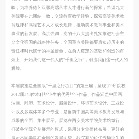
故，活动中任何非事故当事人及美术馆将不承担人身
故，活动中任何非事故当事人及美术馆将不承担人身
故，活动中任何非事故当事人及美术馆将不承担人身
验，为培养德艺双馨高端艺术人才进行新的探索；希望九大
事故的任何责任，但有互相援助的义务。参加活动的
事故的任何责任，但有互相援助的义务。参加活动的
事故的任何责任，但有互相援助的义务。参加活动的
美院要在此团结一致，交流教育教学经验，探索高等美术教
成员应当积极主动的组织实施救援工作，但对事故本
成员应当积极主动的组织实施救援工作，但对事故本
成员应当积极主动的组织实施救援工作，但对事故本
育规律和高端艺术人才成长规律，推动美术教育事业和美术
身不承担任何法律责任和经济责任。参加本次活动者
身不承担任何法律责任和经济责任。参加本次活动者
身不承担任何法律责任和经济责任。参加本次活动者
事业的新发展。高洪强调，党的十八大提出扎实推进社会主
的人身安全不负有民事及相关连带责任。
的人身安全不负有民事及相关连带责任。
的人身安全不负有民事及相关连带责任。
义文化强国的战略性任务，全国重点美院都要肩负起历史的
第五条
第五条
第五条
快捷登录
帐号密码登录
责任和时代赋予的神圣使命，在前人奠定的基础和创造的辉
参加活动者在此次活动期间应主动遵守美术馆活动秩
参加活动者在此次活动期间应主动遵守美术馆活动秩
参加活动者在此次活动期间应主动遵守美术馆活动秩
煌上，开始我们这一代人的“千里之行”，创造我们这一代人的
序、维护美术馆场地及展示、展览、馆藏艺术作品及
序、维护美术馆场地及展示、展览、馆藏艺术作品及
序、维护美术馆场地及展示、展览、馆藏艺术作品及
辉煌。
发送验证码
衍生品的安全。活动中一旦因个人原因造成美术馆场
衍生品的安全。活动中一旦因个人原因造成美术馆场
衍生品的安全。活动中一旦因个人原因造成美术馆场
手机号码
地、空间、艺术品、衍生品等受到不同程度的损失、
地、空间、艺术品、衍生品等受到不同程度的损失、
地、空间、艺术品、衍生品等受到不同程度的损失、
手机号码将作为您的登录账号
本届展览是全国版“千里之行项目”的第三届，呈现了9所院校
破坏。活动中任何非事故当事人及美术馆将不承担相
破坏。活动中任何非事故当事人及美术馆将不承担相
破坏。活动中任何非事故当事人及美术馆将不承担相
2012届348位本科毕业生的优秀毕业作品、作品涵盖中国画、
应的责任与损失，应由参与活动者根据相应的法律条
应的责任与损失，应由参与活动者根据相应的法律条
应的责任与损失，应由参与活动者根据相应的法律条
油画、雕塑、艺术设计、服装设计、环境艺术设计、工业设
文、组织规定进行协商和赔偿。并追究相应的法律责
文、组织规定进行协商和赔偿。并追究相应的法律责
文、组织规定进行协商和赔偿。并追究相应的法律责
验证码
计以及多媒体等多个专业，是当前中国高等美术教育发展与
任和经济责任。
任和经济责任。
任和经济责任。
登录
成果的全面、集中展示。展览在西安美术学院美术馆举行，
第六条
第六条
第六条
打破各学院分别展示的模式，采用分专业整体布展，更好的
参与活动者在参与活动时应当在美术馆工作人员及活
参与活动者在参与活动时应当在美术馆工作人员及活
参与活动者在参与活动时应当在美术馆工作人员及活
可使用雅昌艺术网会员账户登录
展示不同学科在全国的发展面貌。我院有30位优秀毕业生的