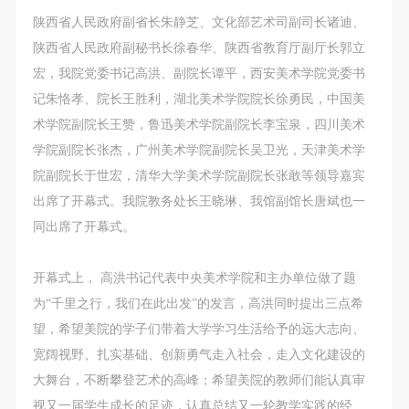
第一条
第一条
第一条
陕西省人民政府副省长朱静芝、文化部艺术司副司长诸迪、
本次活动公平公正、自愿参加与退出、风险与责任自
本次活动公平公正、自愿参加与退出、风险与责任自
本次活动公平公正、自愿参加与退出、风险与责任自
陕西省人民政府副秘书长徐春华、陕西省教育厅副厅长郭立
负的原则。但活动有风险，参加者应有必要的风险意
负的原则。但活动有风险，参加者应有必要的风险意
负的原则。但活动有风险，参加者应有必要的风险意
宏，我院党委书记高洪、副院长谭平，西安美术学院党委书
识。
识。
识。
记朱恪孝、院长王胜利，湖北美术学院院长徐勇民，中国美
第二条
第二条
第二条
术学院副院长王赞，鲁迅美术学院副院长李宝泉，四川美术
参加本次活动者必须遵守中华人民共和国的相关法
参加本次活动者必须遵守中华人民共和国的相关法
参加本次活动者必须遵守中华人民共和国的相关法
学院副院长张杰，广州美术学院副院长吴卫光，天津美术学
律、法规，必须遵循道德和社会公德规范，并应该具
律、法规，必须遵循道德和社会公德规范，并应该具
律、法规，必须遵循道德和社会公德规范，并应该具
院副院长于世宏，清华大学美术学院副院长张敢等领导嘉宾
备以人为本、团结友爱、互相帮助和助人为乐的良好
备以人为本、团结友爱、互相帮助和助人为乐的良好
备以人为本、团结友爱、互相帮助和助人为乐的良好
出席了开幕式。我院教务处长王晓琳、我馆副馆长唐斌也一
品质。
品质。
品质。
同出席了开幕式。
第三条
第三条
第三条
参加本次活动人员应该是成年人（具有完全民事行为
参加本次活动人员应该是成年人（具有完全民事行为
参加本次活动人员应该是成年人（具有完全民事行为
开幕式上， 高洪书记代表中央美术学院和主办单位做了题
能力的人，18周岁以上）未成年人必须在成年人的陪
能力的人，18周岁以上）未成年人必须在成年人的陪
能力的人，18周岁以上）未成年人必须在成年人的陪
为“千里之行，我们在此出发”的发言，高洪同时提出三点希
同下参观。
同下参观。
同下参观。
望，希望美院的学子们带着大学学习生活给予的远大志向、
第四条
第四条
第四条
宽阔视野、扎实基础、创新勇气走入社会，走入文化建设的
参加活动者在此次活动期间的人身安全责任自负。鼓
参加活动者在此次活动期间的人身安全责任自负。鼓
参加活动者在此次活动期间的人身安全责任自负。鼓
大舞台，不断攀登艺术的高峰；希望美院的教师们能认真审
励参加者自行购买人身安全保险。活动中一旦出现事
励参加者自行购买人身安全保险。活动中一旦出现事
励参加者自行购买人身安全保险。活动中一旦出现事
视又一届学生成长的足迹，认真总结又一轮教学实践的经