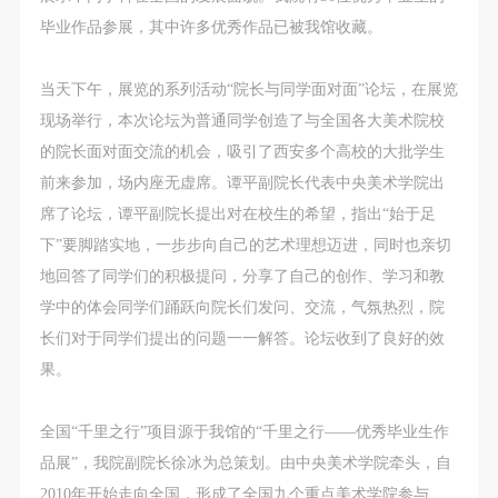
动导师、教师指导下进行，并正确的使用活动中所涉
动导师、教师指导下进行，并正确的使用活动中所涉
动导师、教师指导下进行，并正确的使用活动中所涉
毕业作品参展，其中许多优秀作品已被我馆收藏。
及到的绘画工具、创作材料及配套设备、设施，若参
及到的绘画工具、创作材料及配套设备、设施，若参
及到的绘画工具、创作材料及配套设备、设施，若参
与者因个人原因在使用相应绘画工具、创作材料及配
与者因个人原因在使用相应绘画工具、创作材料及配
与者因个人原因在使用相应绘画工具、创作材料及配
当天下午，展览的系列活动“院长与同学面对面”论坛，在展览
套设备、设施造成个人受伤、伤害他人及造成相应工
套设备、设施造成个人受伤、伤害他人及造成相应工
套设备、设施造成个人受伤、伤害他人及造成相应工
现场举行，本次论坛为普通同学创造了与全国各大美术院校
具、材料、设备或设施的故障或损坏。参与活动者应
具、材料、设备或设施的故障或损坏。参与活动者应
具、材料、设备或设施的故障或损坏。参与活动者应
的院长面对面交流的机会，吸引了西安多个高校的大批学生
当承当相应的全部责任，并主动赔偿相应的经济损
当承当相应的全部责任，并主动赔偿相应的经济损
当承当相应的全部责任，并主动赔偿相应的经济损
前来参加，场内座无虚席。谭平副院长代表中央美术学院出
失。活动中任何非事故当事人及美术馆将不承担人身
失。活动中任何非事故当事人及美术馆将不承担人身
失。活动中任何非事故当事人及美术馆将不承担人身
席了论坛，谭平副院长提出对在校生的希望，指出“始于足
事故的任何责任。
事故的任何责任。
事故的任何责任。
下”要脚踏实地，一步步向自己的艺术理想迈进，同时也亲切
中央美术学院美术馆肖像权许可使用协议
中央美术学院美术馆肖像权许可使用协议
中央美术学院美术馆肖像权许可使用协议
地回答了同学们的积极提问，分享了自己的创作、学习和教
根据《中华人民共和国广告法》、《中华人民共和国
根据《中华人民共和国广告法》、《中华人民共和国
根据《中华人民共和国广告法》、《中华人民共和国
学中的体会同学们踊跃向院长们发问、交流，气氛热烈，院
民法通则》以及 最高人民法院关于贯彻执行 《中华
民法通则》以及 最高人民法院关于贯彻执行 《中华
民法通则》以及 最高人民法院关于贯彻执行 《中华
长们对于同学们提出的问题一一解答。论坛收到了良好的效
人民共和国民法通则》若干问题的意见（试行）>的
人民共和国民法通则》若干问题的意见（试行）>的
人民共和国民法通则》若干问题的意见（试行）>的
果。
有关规定，为明确肖像许可方（甲方）和使用方（乙
有关规定，为明确肖像许可方（甲方）和使用方（乙
有关规定，为明确肖像许可方（甲方）和使用方（乙
方）的权利义务关系，经双方友好协商，甲乙双方就
方）的权利义务关系，经双方友好协商，甲乙双方就
方）的权利义务关系，经双方友好协商，甲乙双方就
全国“千里之行”项目源于我馆的“千里之行——优秀毕业生作
带有甲方肖像的作品的使用达成如下一致协议：
带有甲方肖像的作品的使用达成如下一致协议：
带有甲方肖像的作品的使用达成如下一致协议：
品展”，我院副院长徐冰为总策划。由中央美术学院牵头，自
一、 一般约定
一、 一般约定
一、 一般约定
2010年开始走向全国，形成了全国九个重点美术学院参与