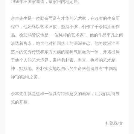
第一条
第一条
第一条
1956年应国家邀请，举家回内地定居。
本次活动公平公正、自愿参加与退出、风险与责任自
本次活动公平公正、自愿参加与退出、风险与责任自
本次活动公平公正、自愿参加与退出、风险与责任自
负的原则。但活动有风险，参加者应有必要的风险意
负的原则。但活动有风险，参加者应有必要的风险意
负的原则。但活动有风险，参加者应有必要的风险意
余本先生是一位勤奋而富有才华的艺术家，在91岁的生命历
识。
识。
识。
程中，他始终以艺术归依，坚持不懈，创作了千余幅油画作
第二条
第二条
第二条
品。徐悲鸿赞叹他是“一位纯粹的艺术家”。他的作品平凡之间
参加本次活动者必须遵守中华人民共和国的相关法
参加本次活动者必须遵守中华人民共和国的相关法
参加本次活动者必须遵守中华人民共和国的相关法
渗透着隽永，饱含他对祖国热土的深深眷恋。他将欧洲油画
律、法规，必须遵循道德和社会公德规范，并应该具
律、法规，必须遵循道德和社会公德规范，并应该具
律、法规，必须遵循道德和社会公德规范，并应该具
艺术的优秀传统和东方民族的精神气质融为一体，开拓出属
备以人为本、团结友爱、互相帮助和助人为乐的良好
备以人为本、团结友爱、互相帮助和助人为乐的良好
备以人为本、团结友爱、互相帮助和助人为乐的良好
于他个人的艺术境界，秉持着朴素、率直、执着的艺术精
品质。
品质。
品质。
神，默默地、朴朴实实地以自己的生命来创造具有“中国精
第三条
第三条
第三条
神”的独特之美。
参加本次活动人员应该是成年人（具有完全民事行为
参加本次活动人员应该是成年人（具有完全民事行为
参加本次活动人员应该是成年人（具有完全民事行为
能力的人，18周岁以上）未成年人必须在成年人的陪
能力的人，18周岁以上）未成年人必须在成年人的陪
能力的人，18周岁以上）未成年人必须在成年人的陪
余本先生就是这样一位具有特殊意义的画家，让我们期待展
同下参观。
同下参观。
同下参观。
览的开幕。
第四条
第四条
第四条
参加活动者在此次活动期间的人身安全责任自负。鼓
参加活动者在此次活动期间的人身安全责任自负。鼓
参加活动者在此次活动期间的人身安全责任自负。鼓
快捷登录
帐号密码登录
杜隐珠/文
励参加者自行购买人身安全保险。活动中一旦出现事
励参加者自行购买人身安全保险。活动中一旦出现事
励参加者自行购买人身安全保险。活动中一旦出现事