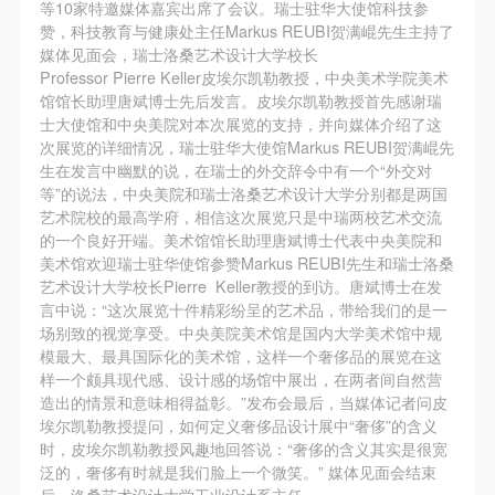
第一条
第一条
第一条
等10家特邀媒体嘉宾出席了会议。瑞士驻华大使馆科技参
赞，科技教育与健康处主任Markus REUBI贺满崐先生主持了
本次活动公平公正、自愿参加与退出、风险与责任自
本次活动公平公正、自愿参加与退出、风险与责任自
本次活动公平公正、自愿参加与退出、风险与责任自
媒体见面会，瑞士洛桑艺术设计大学校长
负的原则。但活动有风险，参加者应有必要的风险意
负的原则。但活动有风险，参加者应有必要的风险意
负的原则。但活动有风险，参加者应有必要的风险意
Professor Pierre Keller皮埃尔凯勒教授，中央美术学院美术
识。
识。
识。
馆馆长助理唐斌博士先后发言。皮埃尔凯勒教授首先感谢瑞
士大使馆和中央美院对本次展览的支持，并向媒体介绍了这
第二条
第二条
第二条
次展览的详细情况，瑞士驻华大使馆Markus REUBI贺满崐先
参加本次活动者必须遵守中华人民共和国的相关法
参加本次活动者必须遵守中华人民共和国的相关法
参加本次活动者必须遵守中华人民共和国的相关法
生在发言中幽默的说，在瑞士的外交辞令中有一个“外交对
律、法规，必须遵循道德和社会公德规范，并应该具
律、法规，必须遵循道德和社会公德规范，并应该具
律、法规，必须遵循道德和社会公德规范，并应该具
等”的说法，中央美院和瑞士洛桑艺术设计大学分别都是两国
艺术院校的最高学府，相信这次展览只是中瑞两校艺术交流
备以人为本、团结友爱、互相帮助和助人为乐的良好
备以人为本、团结友爱、互相帮助和助人为乐的良好
备以人为本、团结友爱、互相帮助和助人为乐的良好
的一个良好开端。美术馆馆长助理唐斌博士代表中央美院和
品质。
品质。
品质。
美术馆欢迎瑞士驻华使馆参赞Markus REUBI先生和瑞士洛桑
第三条
第三条
第三条
艺术设计大学校长Pierre Keller教授的到访。唐斌博士在发
言中说：“这次展览十件精彩纷呈的艺术品，带给我们的是一
参加本次活动人员应该是成年人（具有完全民事行为
参加本次活动人员应该是成年人（具有完全民事行为
参加本次活动人员应该是成年人（具有完全民事行为
场别致的视觉享受。中央美院美术馆是国内大学美术馆中规
能力的人，18周岁以上）未成年人必须在成年人的陪
能力的人，18周岁以上）未成年人必须在成年人的陪
能力的人，18周岁以上）未成年人必须在成年人的陪
模最大、最具国际化的美术馆，这样一个奢侈品的展览在这
快捷登录
帐号密码登录
同下参观。
同下参观。
同下参观。
样一个颇具现代感、设计感的场馆中展出，在两者间自然营
造出的情景和意味相得益彰。”发布会最后，当媒体记者问皮
第四条
第四条
第四条
埃尔凯勒教授提问，如何定义奢侈品设计展中“奢侈”的含义
参加活动者在此次活动期间的人身安全责任自负。鼓
参加活动者在此次活动期间的人身安全责任自负。鼓
参加活动者在此次活动期间的人身安全责任自负。鼓
时，皮埃尔凯勒教授风趣地回答说：“奢侈的含义其实是很宽
发送验证码
励参加者自行购买人身安全保险。活动中一旦出现事
励参加者自行购买人身安全保险。活动中一旦出现事
励参加者自行购买人身安全保险。活动中一旦出现事
泛的，奢侈有时就是我们脸上一个微笑。” 媒体见面会结束
手机号码
手机号码将作为您的登录账号
后，洛桑艺术设计大学工业设计系主任