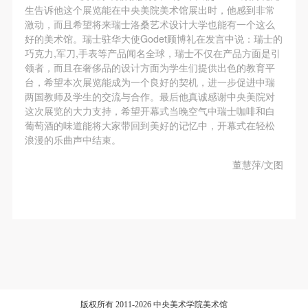
动导师、教师指导下进行，并正确的使用活动中所涉
动导师、教师指导下进行，并正确的使用活动中所涉
动导师、教师指导下进行，并正确的使用活动中所涉
生告诉他这个展览能在中央美院美术馆展出时，他感到非常
及到的绘画工具、创作材料及配套设备、设施，若参
及到的绘画工具、创作材料及配套设备、设施，若参
及到的绘画工具、创作材料及配套设备、设施，若参
激动，而且希望将来瑞士洛桑艺术设计大学也能有一个这么
好的美术馆。瑞士驻华大使Godet顾博礼在发言中说：瑞士的
与者因个人原因在使用相应绘画工具、创作材料及配
与者因个人原因在使用相应绘画工具、创作材料及配
与者因个人原因在使用相应绘画工具、创作材料及配
巧克力,军刀,手表等产品闻名全球，瑞士不仅在产品方面是引
套设备、设施造成个人受伤、伤害他人及造成相应工
套设备、设施造成个人受伤、伤害他人及造成相应工
套设备、设施造成个人受伤、伤害他人及造成相应工
领者，而且在奢侈品的设计方面为学生们提供出色的教育平
具、材料、设备或设施的故障或损坏。参与活动者应
具、材料、设备或设施的故障或损坏。参与活动者应
具、材料、设备或设施的故障或损坏。参与活动者应
台，希望本次展览能成为一个良好的契机，进一步促进中瑞
两国教师及学生的交流与合作。最后他真诚感谢中央美院对
当承当相应的全部责任，并主动赔偿相应的经济损
当承当相应的全部责任，并主动赔偿相应的经济损
当承当相应的全部责任，并主动赔偿相应的经济损
这次展览的大力支持，希望开幕式当晚空气中瑞士咖啡和白
失。活动中任何非事故当事人及美术馆将不承担人身
失。活动中任何非事故当事人及美术馆将不承担人身
失。活动中任何非事故当事人及美术馆将不承担人身
葡萄酒的味道能将大家带回到美好的记忆中，开幕式在轻松
事故的任何责任。
事故的任何责任。
事故的任何责任。
浪漫的乐曲声中结束。
中央美术学院美术馆肖像权许可使用协议
中央美术学院美术馆肖像权许可使用协议
中央美术学院美术馆肖像权许可使用协议
董慧萍/文图
根据《中华人民共和国广告法》、《中华人民共和国
根据《中华人民共和国广告法》、《中华人民共和国
根据《中华人民共和国广告法》、《中华人民共和国
民法通则》以及 最高人民法院关于贯彻执行 《中华
民法通则》以及 最高人民法院关于贯彻执行 《中华
民法通则》以及 最高人民法院关于贯彻执行 《中华
人民共和国民法通则》若干问题的意见（试行）>的
人民共和国民法通则》若干问题的意见（试行）>的
人民共和国民法通则》若干问题的意见（试行）>的
有关规定，为明确肖像许可方（甲方）和使用方（乙
有关规定，为明确肖像许可方（甲方）和使用方（乙
有关规定，为明确肖像许可方（甲方）和使用方（乙
方）的权利义务关系，经双方友好协商，甲乙双方就
方）的权利义务关系，经双方友好协商，甲乙双方就
方）的权利义务关系，经双方友好协商，甲乙双方就
带有甲方肖像的作品的使用达成如下一致协议：
带有甲方肖像的作品的使用达成如下一致协议：
带有甲方肖像的作品的使用达成如下一致协议：
一、 一般约定
一、 一般约定
一、 一般约定
版权所有 2011-2026 中央美术学院美术馆