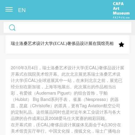
EN
中央美术学院美术馆出版授权协议书
中央美术学院美术馆出版授权协议书
中央美术学院美术馆出版授权协议书
本人完全同意《中央美术学院美术馆》（以下简
本人完全同意《中央美术学院美术馆》（以下简
本人完全同意《中央美术学院美术馆》（以下简
称“CAFAM”），愿意将本人参与中央美术学院美术馆
称“CAFAM”），愿意将本人参与中央美术学院美术馆
称“CAFAM”），愿意将本人参与中央美术学院美术馆
瑞士洛桑艺术设计大学(ECAL)奢侈品设计展在我馆亮相
公共教育部组织的公益性活动（包括美术馆会员活
公共教育部组织的公益性活动（包括美术馆会员活
公共教育部组织的公益性活动（包括美术馆会员活
动）的涉及本人的图像、照片、文字、著作、活动成
动）的涉及本人的图像、照片、文字、著作、活动成
动）的涉及本人的图像、照片、文字、著作、活动成
2010年3月4日，瑞士洛桑艺术设计大学(ECAL)奢侈品设计展
果（如参与工作坊创作的作品）提交中央美术学院用
果（如参与工作坊创作的作品）提交中央美术学院用
果（如参与工作坊创作的作品）提交中央美术学院用
开幕式在我院美术馆开幕。此次北京展览系瑞士洛桑艺术设
作发表、出版。中央美术学院可以以电子、网络及其
作发表、出版。中央美术学院可以以电子、网络及其
作发表、出版。中央美术学院可以以电子、网络及其
计大学(ECAL)全球巡展其中一站，在来到北京之前，展览已
它数字媒体形式公开出版，并同意编入《中国知识资
它数字媒体形式公开出版，并同意编入《中国知识资
它数字媒体形式公开出版，并同意编入《中国知识资
经分别在新加坡，上海等地展出。此次展出的作品相当出
彩，有爱彼（Audemars Piguet）的组合首饰，宇舶
源总库》《中央美术学院资料库》《中央美术学院美
源总库》《中央美术学院资料库》《中央美术学院美
源总库》《中央美术学院资料库》《中央美术学院美
（Hublot） Big Band系列手表， 雀巢（Nespresso）的器
术馆资料库》等相关资料、文献、档案机构和平台，
术馆资料库》等相关资料、文献、档案机构和平台，
术馆资料库》等相关资料、文献、档案机构和平台，
皿，昆庭（Christofle）的茶具，更有Tag Aviation航空公司
在中央美术学院中使用和在互联网上传播，同意按相
在中央美术学院中使用和在互联网上传播，同意按相
在中央美术学院中使用和在互联网上传播，同意按相
的定制礼品。这些展品同时也是对近年来工业设计系与各大
品牌的合作成果以及2008爱马仕大奖赛的精彩回顾。
关“章程”规定享受相关权益。
关“章程”规定享受相关权益。
关“章程”规定享受相关权益。
在开幕式前，(ECAL)奢侈品设计展媒体见面会于4点30分在
中央美术学院美术馆活动安全免责协议书
中央美术学院美术馆活动安全免责协议书
中央美术学院美术馆活动安全免责协议书
美术馆贵宾厅举行。中国文化报，搜狐文化，瑞士广播电台