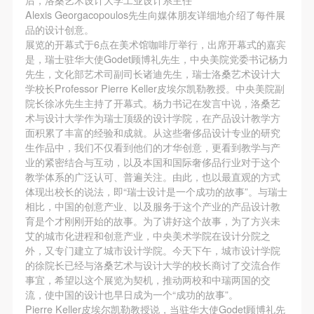
故，活动中任何非事故当事人及美术馆将不承担人身
故，活动中任何非事故当事人及美术馆将不承担人身
故，活动中任何非事故当事人及美术馆将不承担人身
Alexis Georgacopoulos先生向媒体朋友详细地介绍了每件展
事故的任何责任，但有互相援助的义务。参加活动的
事故的任何责任，但有互相援助的义务。参加活动的
事故的任何责任，但有互相援助的义务。参加活动的
品的设计创意。
成员应当积极主动的组织实施救援工作，但对事故本
成员应当积极主动的组织实施救援工作，但对事故本
成员应当积极主动的组织实施救援工作，但对事故本
展览的开幕式于6点在美术馆咖啡厅举行，出席开幕式的嘉宾
验证码
是，瑞士驻华大使Godet顾博礼先生，中央美院党委书记杨力
身不承担任何法律责任和经济责任。参加本次活动者
身不承担任何法律责任和经济责任。参加本次活动者
身不承担任何法律责任和经济责任。参加本次活动者
先生，文化部艺术司副司长诸迪先生，瑞士洛桑艺术设计大
的人身安全不负有民事及相关连带责任。
的人身安全不负有民事及相关连带责任。
的人身安全不负有民事及相关连带责任。
登录
学校长Professor Pierre Keller皮埃尔凯勒教授。中央美院副
第五条
第五条
第五条
院长徐冰先生主持了开幕式。杨力书记在发言中说，洛桑艺
术与设计大学作为瑞士顶级的设计学院，在产品设计教学方
参加活动者在此次活动期间应主动遵守美术馆活动秩
参加活动者在此次活动期间应主动遵守美术馆活动秩
参加活动者在此次活动期间应主动遵守美术馆活动秩
可使用雅昌艺术网会员账户登录
面积累了丰富的经验和成就。从这些奢侈品设计专业的研究
序、维护美术馆场地及展示、展览、馆藏艺术作品及
序、维护美术馆场地及展示、展览、馆藏艺术作品及
序、维护美术馆场地及展示、展览、馆藏艺术作品及
生作品中，我们不仅看到他们的才华创意，更看到教学与产
衍生品的安全。活动中一旦因个人原因造成美术馆场
衍生品的安全。活动中一旦因个人原因造成美术馆场
衍生品的安全。活动中一旦因个人原因造成美术馆场
业的紧密结合与互动，以及本国和国际奢侈品行业对于这个
教学体系的广泛认可、普遍关注。由此，也以最直观的方式
地、空间、艺术品、衍生品等受到不同程度的损失、
地、空间、艺术品、衍生品等受到不同程度的损失、
地、空间、艺术品、衍生品等受到不同程度的损失、
体现出校长的说法，即“瑞士设计是一个成功的故事”。与瑞士
破坏。活动中任何非事故当事人及美术馆将不承担相
破坏。活动中任何非事故当事人及美术馆将不承担相
破坏。活动中任何非事故当事人及美术馆将不承担相
相比，中国的创意产业、以及服务于这个产业的产品设计教
应的责任与损失，应由参与活动者根据相应的法律条
应的责任与损失，应由参与活动者根据相应的法律条
应的责任与损失，应由参与活动者根据相应的法律条
育是个才刚刚开始的故事。为了讲好这个故事，为了方兴未
艾的城市化进程和创意产业，中央美术学院在设计分院之
文、组织规定进行协商和赔偿。并追究相应的法律责
文、组织规定进行协商和赔偿。并追究相应的法律责
文、组织规定进行协商和赔偿。并追究相应的法律责
外，又专门建立了城市设计学院。今天下午，城市设计学院
任和经济责任。
任和经济责任。
任和经济责任。
的徐院长已经与洛桑艺术与设计大学的校长商讨了交流合作
第六条
第六条
第六条
事宜，希望以这个展览为契机，推动两校和中瑞两国的交
流，使中国的设计也早日成为一个“成功的故事”。
参与活动者在参与活动时应当在美术馆工作人员及活
参与活动者在参与活动时应当在美术馆工作人员及活
参与活动者在参与活动时应当在美术馆工作人员及活
Pierre Keller皮埃尔凯勒教授说，当驻华大使Godet顾博礼先