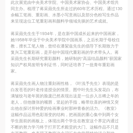
第一条
第一条
第一条
此次展览由中央美术学院、中国美术家协会、中国美术馆共
同主办。梳理了蒋采蘋先生所走过的60年艺术历程。通过130
本次活动公平公正、自愿参加与退出、风险与责任自
本次活动公平公正、自愿参加与退出、风险与责任自
本次活动公平公正、自愿参加与退出、风险与责任自
余幅工笔画、重彩画、水墨小写意画以及部分色粉写生作品
负的原则。但活动有风险，参加者应有必要的风险意
负的原则。但活动有风险，参加者应有必要的风险意
负的原则。但活动有风险，参加者应有必要的风险意
来呈现这位工笔重彩画和颜料学领域先驱的艺术成就。
识。
识。
识。
蒋采蘋先生生于1934年，是在新中国成长起来的中国画家，
第二条
第二条
第二条
她1958年毕业于中央美术学院中国画系，之后长期于母校任
参加本次活动者必须遵守中华人民共和国的相关法
参加本次活动者必须遵守中华人民共和国的相关法
参加本次活动者必须遵守中华人民共和国的相关法
教，擅长工笔人物，曾经在潘絜兹先生的倡导下长期致力于
律、法规，必须遵循道德和社会公德规范，并应该具
律、法规，必须遵循道德和社会公德规范，并应该具
律、法规，必须遵循道德和社会公德规范，并应该具
复兴工笔重彩画，是开创中国现代重彩画的学术带头人。蒋
采蘋先生长期研究重彩颜料，她研制的“高温结晶颜料”获国家
备以人为本、团结友爱、互相帮助和助人为乐的良好
备以人为本、团结友爱、互相帮助和助人为乐的良好
备以人为本、团结友爱、互相帮助和助人为乐的良好
知识产权局发明专利证书，同时还培养了一批青年重彩画
品质。
品质。
品质。
家。
第三条
第三条
第三条
快捷登录
帐号密码登录
蒋采蘋先生画人物注重刻画性格，《叶浅予先生》表现的是
参加本次活动人员应该是成年人（具有完全民事行为
参加本次活动人员应该是成年人（具有完全民事行为
参加本次活动人员应该是成年人（具有完全民事行为
白发苍苍的叶老传道授业的情景。图中叶先生头发花白，布
能力的人，18周岁以上）未成年人必须在成年人的陪
能力的人，18周岁以上）未成年人必须在成年人的陪
能力的人，18周岁以上）未成年人必须在成年人的陪
满皱纹与老年斑的脸庞已然表现出这是一位步入古稀之年的
发送验证码
同下参观。
同下参观。
同下参观。
老人，但他微张的嘴唇，竖起的手指，略带欣喜的神情又突
手机号码
出他在探讨所钟爱的绘画事业时那种青春的活力。《教室》
第四条
第四条
第四条
手机号码将作为您的登录账号
这幅作品运用色彩渐变的结构，把画面的重心集中到两个女
参加活动者在此次活动期间的人身安全责任自负。鼓
参加活动者在此次活动期间的人身安全责任自负。鼓
参加活动者在此次活动期间的人身安全责任自负。鼓
学生面前的画板上，体现出两个学生在教室这个界定内通过
励参加者自行购买人身安全保险。活动中一旦出现事
励参加者自行购买人身安全保险。活动中一旦出现事
励参加者自行购买人身安全保险。活动中一旦出现事
不断的努力学习终于打开艺术殿堂的大门。这幅作品不只是
在画教室，也表现了教室这个词汇在文学范畴的涵义和功