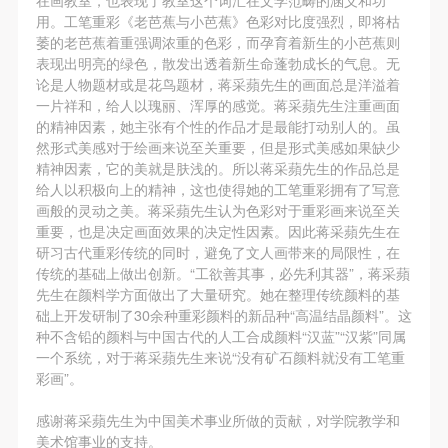
故，活动中任何非事故当事人及美术馆将不承担人身
故，活动中任何非事故当事人及美术馆将不承担人身
故，活动中任何非事故当事人及美术馆将不承担人身
验证码
用。工笔重彩《老芭蕉与小芭蕉》色彩对比度强烈，即将枯
事故的任何责任，但有互相援助的义务。参加活动的
事故的任何责任，但有互相援助的义务。参加活动的
事故的任何责任，但有互相援助的义务。参加活动的
萎的老芭蕉着重强调浓重的色彩，而孕育着新生的小芭蕉则
登录
成员应当积极主动的组织实施救援工作，但对事故本
成员应当积极主动的组织实施救援工作，但对事故本
成员应当积极主动的组织实施救援工作，但对事故本
表现出明亮的绿色，散发出透着新生命蓬勃成长的气息。无
论是人物题材或是花鸟题材，蒋采蘋先生的画面总是洋溢着
身不承担任何法律责任和经济责任。参加本次活动者
身不承担任何法律责任和经济责任。参加本次活动者
身不承担任何法律责任和经济责任。参加本次活动者
可使用雅昌艺术网会员账户登录
一片祥和，给人以瑰丽、浑厚的感觉。蒋采蘋先生注重画面
的人身安全不负有民事及相关连带责任。
的人身安全不负有民事及相关连带责任。
的人身安全不负有民事及相关连带责任。
的精神因素，她主张有个性的作品才是最能打动别人的。虽
第五条
第五条
第五条
然形式美感对于绘画来说至关重要，但是形式美感如果缺少
精神因素，它的美就是肤浅的。所以蒋采蘋先生的作品总是
参加活动者在此次活动期间应主动遵守美术馆活动秩
参加活动者在此次活动期间应主动遵守美术馆活动秩
参加活动者在此次活动期间应主动遵守美术馆活动秩
给人以积极向上的精神，这也使得她的工笔重彩拥有了写意
序、维护美术馆场地及展示、展览、馆藏艺术作品及
序、维护美术馆场地及展示、展览、馆藏艺术作品及
序、维护美术馆场地及展示、展览、馆藏艺术作品及
画般的灵动之美。蒋采蘋先生认为色彩对于重彩画来说至关
衍生品的安全。活动中一旦因个人原因造成美术馆场
衍生品的安全。活动中一旦因个人原因造成美术馆场
衍生品的安全。活动中一旦因个人原因造成美术馆场
重要，也是决定画面效果的决定性因素。因此蒋采蘋先生在
研习古代重彩传统的同时，避免了文人画带来的局限性，在
地、空间、艺术品、衍生品等受到不同程度的损失、
地、空间、艺术品、衍生品等受到不同程度的损失、
地、空间、艺术品、衍生品等受到不同程度的损失、
传统的基础上做出创新。“工欲善其事，必先利其器”，蒋采蘋
破坏。活动中任何非事故当事人及美术馆将不承担相
破坏。活动中任何非事故当事人及美术馆将不承担相
破坏。活动中任何非事故当事人及美术馆将不承担相
先生在颜料学方面做出了大量研究。她在整理传统颜料的基
应的责任与损失，应由参与活动者根据相应的法律条
应的责任与损失，应由参与活动者根据相应的法律条
应的责任与损失，应由参与活动者根据相应的法律条
础上开发研制了30余种重彩颜料的新品种“高温结晶颜料”。这
种不含铅的颜料与中国古代的人工合成颜料“汉蓝”“汉紫”同属
文、组织规定进行协商和赔偿。并追究相应的法律责
文、组织规定进行协商和赔偿。并追究相应的法律责
文、组织规定进行协商和赔偿。并追究相应的法律责
一个系统，对于蒋采蘋先生来说“没有矿石颜料就没有工笔重
任和经济责任。
任和经济责任。
任和经济责任。
彩画”。
第六条
第六条
第六条
感谢蒋采蘋先生为中国美术事业所做的贡献，对学院教学和
参与活动者在参与活动时应当在美术馆工作人员及活
参与活动者在参与活动时应当在美术馆工作人员及活
参与活动者在参与活动时应当在美术馆工作人员及活
美术馆事业的支持。