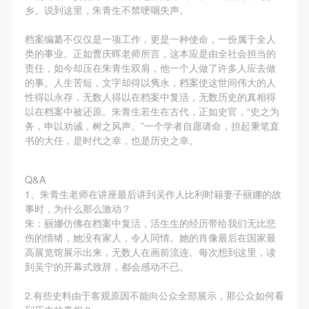
动导师、教师指导下进行，并正确的使用活动中所涉
动导师、教师指导下进行，并正确的使用活动中所涉
动导师、教师指导下进行，并正确的使用活动中所涉
乡。说到这里，朱青生不禁哽咽失声。
及到的绘画工具、创作材料及配套设备、设施，若参
及到的绘画工具、创作材料及配套设备、设施，若参
及到的绘画工具、创作材料及配套设备、设施，若参
档案编纂不仅仅是一项工作，更是一种使命，一份属于全人
与者因个人原因在使用相应绘画工具、创作材料及配
与者因个人原因在使用相应绘画工具、创作材料及配
与者因个人原因在使用相应绘画工具、创作材料及配
类的事业。正如曹庆晖老师所言，这本应是由全社会担当的
套设备、设施造成个人受伤、伤害他人及造成相应工
套设备、设施造成个人受伤、伤害他人及造成相应工
套设备、设施造成个人受伤、伤害他人及造成相应工
责任，如今却压在朱青生双肩，他一个人做了许多人应去做
具、材料、设备或设施的故障或损坏。参与活动者应
具、材料、设备或设施的故障或损坏。参与活动者应
具、材料、设备或设施的故障或损坏。参与活动者应
的事。人生苦短，文字却得以隽永，档案使这世间伟大的人
性得以永存，无数人得以在档案中复活，无数历史的真相得
当承当相应的全部责任，并主动赔偿相应的经济损
当承当相应的全部责任，并主动赔偿相应的经济损
当承当相应的全部责任，并主动赔偿相应的经济损
以在档案中被还原。朱青生若生在古代，正如史官，“史之为
失。活动中任何非事故当事人及美术馆将不承担人身
失。活动中任何非事故当事人及美术馆将不承担人身
失。活动中任何非事故当事人及美术馆将不承担人身
务，申以劝诫，树之风声。”一个学者自愿请命，担起秉笔直
事故的任何责任。
事故的任何责任。
事故的任何责任。
书的大任，是时代之幸，也是历史之幸。
中央美术学院美术馆肖像权许可使用协议
中央美术学院美术馆肖像权许可使用协议
中央美术学院美术馆肖像权许可使用协议
根据《中华人民共和国广告法》、《中华人民共和国
根据《中华人民共和国广告法》、《中华人民共和国
根据《中华人民共和国广告法》、《中华人民共和国
Q&A
1、朱青生老师在讲座最后讲到吴作人比利时籍妻子丽娜的故
民法通则》以及 最高人民法院关于贯彻执行 《中华
民法通则》以及 最高人民法院关于贯彻执行 《中华
民法通则》以及 最高人民法院关于贯彻执行 《中华
事时，为什么那么激动？
人民共和国民法通则》若干问题的意见（试行）>的
人民共和国民法通则》若干问题的意见（试行）>的
人民共和国民法通则》若干问题的意见（试行）>的
朱：丽娜仿佛在档案中复活，活生生的经历带给我们无比悲
有关规定，为明确肖像许可方（甲方）和使用方（乙
有关规定，为明确肖像许可方（甲方）和使用方（乙
有关规定，为明确肖像许可方（甲方）和使用方（乙
伤的情绪，她没有家人，令人同情。她的肖像最后在国家最
高展览馆展示出来，无数人在画前流连。每次想到这里，读
方）的权利义务关系，经双方友好协商，甲乙双方就
方）的权利义务关系，经双方友好协商，甲乙双方就
方）的权利义务关系，经双方友好协商，甲乙双方就
到吴宁的开幕式致辞，都会感动不已。
带有甲方肖像的作品的使用达成如下一致协议：
带有甲方肖像的作品的使用达成如下一致协议：
带有甲方肖像的作品的使用达成如下一致协议：
一、 一般约定
一、 一般约定
一、 一般约定
2.有些史料由于客观原因不能向公众全部展示，那公众如何看