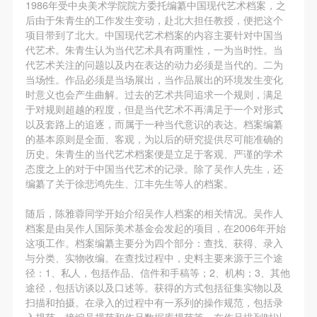
第一条
第一条
第一条
1986年受中央美术学院院方委托编纂中国现代艺术档案，之
后由于朱青生的工作发生变动，赴北大担任教授，便把这个
本次活动公平公正、自愿参加与退出、风险与责任自
本次活动公平公正、自愿参加与退出、风险与责任自
本次活动公平公正、自愿参加与退出、风险与责任自
项目带到了北大。中国现代艺术档案的内容主要针对中国当
负的原则。但活动有风险，参加者应有必要的风险意
负的原则。但活动有风险，参加者应有必要的风险意
负的原则。但活动有风险，参加者应有必要的风险意
代艺术。朱青生认为当代艺术具有两重性，一为当时性。当
识。
识。
识。
代艺术关注的问题以及内在表达的动力必须是当代的。二为
当场性。作品必须是当场展出，当作品展出的环境发生变化
第二条
第二条
第二条
时意义也会产生曲解。过去的艺术共同追求一个规则，满足
参加本次活动者必须遵守中华人民共和国的相关法
参加本次活动者必须遵守中华人民共和国的相关法
参加本次活动者必须遵守中华人民共和国的相关法
于对规则超越的程度，但是当代艺术不再满足于一个对形式
律、法规，必须遵循道德和社会公德规范，并应该具
律、法规，必须遵循道德和社会公德规范，并应该具
律、法规，必须遵循道德和社会公德规范，并应该具
以及套路上的追逐，而属于一种当代意识的表达。档案编纂
的基本原则是全面、客观，为以后的研究提供尽可能准确的
备以人为本、团结友爱、互相帮助和助人为乐的良好
备以人为本、团结友爱、互相帮助和助人为乐的良好
备以人为本、团结友爱、互相帮助和助人为乐的良好
历史。朱青生的当代艺术档案便是立足于客观、严谨的学术
品质。
品质。
品质。
态度之上的对于中国当代艺术的记录。除了吴作人先生，还
第三条
第三条
第三条
编纂了关于徐悲鸿先生、江丰先生等人的档案。
参加本次活动人员应该是成年人（具有完全民事行为
参加本次活动人员应该是成年人（具有完全民事行为
参加本次活动人员应该是成年人（具有完全民事行为
随后，陈雅蓉同学开始介绍吴作人档案的相关情况。吴作人
能力的人，18周岁以上）未成年人必须在成年人的陪
能力的人，18周岁以上）未成年人必须在成年人的陪
能力的人，18周岁以上）未成年人必须在成年人的陪
档案是由吴作人国际美术基金会发起的项目，在2006年开始
同下参观。
同下参观。
同下参观。
这项工作。档案编纂主要分为四个部分：查找、获得、录入
与分类、实物收编。在查找过程中，史料主要来源于三个途
第四条
第四条
第四条
径：1、私人，包括作品、信件和手稿等；2、机构；3、其他
参加活动者在此次活动期间的人身安全责任自负。鼓
参加活动者在此次活动期间的人身安全责任自负。鼓
参加活动者在此次活动期间的人身安全责任自负。鼓
途径，包括访谈以及口述等。获得的方式包括征集实物以及
励参加者自行购买人身安全保险。活动中一旦出现事
励参加者自行购买人身安全保险。活动中一旦出现事
励参加者自行购买人身安全保险。活动中一旦出现事
扫描和拍摄。在录入的过程中有一系列的操作规范，包括录
入规范、接编号规范和作品数据库规范等。在作品排列时以