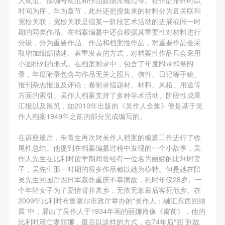
故，活动中任何非事故当事人及美术馆将不承担人身
故，活动中任何非事故当事人及美术馆将不承担人身
故，活动中任何非事故当事人及美术馆将不承担人身
时间为序，年为章节，此外还把搜集来的材料分为直关联和
事故的任何责任，但有互相援助的义务。参加活动的
事故的任何责任，但有互相援助的义务。参加活动的
事故的任何责任，但有互相援助的义务。参加活动的
宽松关联，宽松关联是指某一阶段艺术活动的进展或同一时
成员应当积极主动的组织实施救援工作，但对事故本
成员应当积极主动的组织实施救援工作，但对事故本
成员应当积极主动的组织实施救援工作，但对事故本
期的同类作品。在档案编纂中还会根据其重要性对材料进行
分级，分为重要作品、作品和档案性作品，对重要作品会采
身不承担任何法律责任和经济责任。参加本次活动者
身不承担任何法律责任和经济责任。参加本次活动者
身不承担任何法律责任和经济责任。参加本次活动者
取增加细部描述、着重发表的方式，对档案性作品只会采用
的人身安全不负有民事及相关连带责任。
的人身安全不负有民事及相关连带责任。
的人身安全不负有民事及相关连带责任。
快捷登录
帐号密码登录
小图排列的形式。在档案附录中，包含了年度附录和卷附
第五条
第五条
第五条
录，年度附录包含与作品无关之照片、信件、日记等手稿、
报刊杂志报道及评论；卷附录指题材、材料、风格、用途等
参加活动者在此次活动期间应主动遵守美术馆活动秩
参加活动者在此次活动期间应主动遵守美术馆活动秩
参加活动者在此次活动期间应主动遵守美术馆活动秩
方面的索引。吴作人档案支持了多种学术活动、阶段性成果
序、维护美术馆场地及展示、展览、馆藏艺术作品及
序、维护美术馆场地及展示、展览、馆藏艺术作品及
序、维护美术馆场地及展示、展览、馆藏艺术作品及
发送验证码
汇报以及展览，如2010年出版的《吴作人全集》便是基于吴
手机号码
衍生品的安全。活动中一旦因个人原因造成美术馆场
衍生品的安全。活动中一旦因个人原因造成美术馆场
衍生品的安全。活动中一旦因个人原因造成美术馆场
作人档案1949年之前的部分完成编写的。
手机号码将作为您的登录账号
地、空间、艺术品、衍生品等受到不同程度的损失、
地、空间、艺术品、衍生品等受到不同程度的损失、
地、空间、艺术品、衍生品等受到不同程度的损失、
在讲座最后，朱青生再次对吴作人档案的编纂工作进行了收
破坏。活动中任何非事故当事人及美术馆将不承担相
破坏。活动中任何非事故当事人及美术馆将不承担相
破坏。活动中任何非事故当事人及美术馆将不承担相
尾性总结。他提到在档案编纂过程中发现的一个小故事，吴
应的责任与损失，应由参与活动者根据相应的法律条
应的责任与损失，应由参与活动者根据相应的法律条
应的责任与损失，应由参与活动者根据相应的法律条
作人先生在比利时留学期间曾经有一位名为丽娜的比利时妻
验证码
子，吴先生那一时期的很多作品都以她为模特。但是她在陪
文、组织规定进行协商和赔偿。并追究相应的法律责
文、组织规定进行协商和赔偿。并追究相应的法律责
文、组织规定进行协商和赔偿。并追究相应的法律责
吴先生回国后因日军轰炸重庆不幸病故，死时年仅28岁。一
登录
任和经济责任。
任和经济责任。
任和经济责任。
个年轻女子为了爱情背井离乡，无依无靠最后客死他乡。在
第六条
第六条
第六条
2009年比利时布鲁塞尔市政厅举办的“吴作人：融汇东西回顾
可使用雅昌艺术网会员账户登录
展”中，展出了吴作人于1934年画的丽娜肖像《窗前》，他的
参与活动者在参与活动时应当在美术馆工作人员及活
参与活动者在参与活动时应当在美术馆工作人员及活
参与活动者在参与活动时应当在美术馆工作人员及活
比利时籍亡妻丽娜，最后以这样的方式，在74年后“回”到故