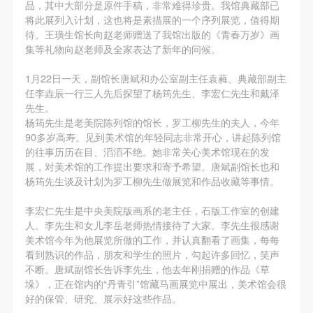
第一条
第一条
第一条
品，其中大部分是原件手稿，非常难得珍贵。我馆典藏部已
将此展列入计划，这也将是素描展的一个序列展览，值得期
本次活动公平公正、自愿参加与退出、风险与责任自
本次活动公平公正、自愿参加与退出、风险与责任自
本次活动公平公正、自愿参加与退出、风险与责任自
待。王璜生馆长向赵老师赠送了我馆出版的《青春万岁》画
负的原则。但活动有风险，参加者应有必要的风险意
负的原则。但活动有风险，参加者应有必要的风险意
负的原则。但活动有风险，参加者应有必要的风险意
集等礼物向赵老师及全家表达了新年的问候。
识。
识。
识。
快捷登录
帐号密码登录
1月22日一天，副馆长唐斌和办公室副主任袁蕤、典藏部副主
第二条
第二条
第二条
任李垚辰一行三人先后探望了杨筠先生、李宏仁先生和戴泽
参加本次活动者必须遵守中华人民共和国的相关法
参加本次活动者必须遵守中华人民共和国的相关法
参加本次活动者必须遵守中华人民共和国的相关法
先生。
律、法规，必须遵循道德和社会公德规范，并应该具
律、法规，必须遵循道德和社会公德规范，并应该具
律、法规，必须遵循道德和社会公德规范，并应该具
杨筠先生是老美院陈列馆的馆长，罗工柳先生的夫人，今年
发送验证码
手机号码
90多岁高寿。见到美术馆的年轻同志非常开心，讲起陈列馆
备以人为本、团结友爱、互相帮助和助人为乐的良好
备以人为本、团结友爱、互相帮助和助人为乐的良好
备以人为本、团结友爱、互相帮助和助人为乐的良好
手机号码将作为您的登录账号
的往事历历在目、滔滔不绝。她非常关心美术馆现在的发
品质。
品质。
品质。
展，对美术馆的工作提出要求和寄予希望。唐斌副馆长也和
第三条
第三条
第三条
杨筠先生谈及计划为罗工柳先生做展览和作品收藏等事情。
参加本次活动人员应该是成年人（具有完全民事行为
参加本次活动人员应该是成年人（具有完全民事行为
参加本次活动人员应该是成年人（具有完全民事行为
验证码
李宏仁先生是中央美院版画系的老主任，石版工作室的创建
能力的人，18周岁以上）未成年人必须在成年人的陪
能力的人，18周岁以上）未成年人必须在成年人的陪
能力的人，18周岁以上）未成年人必须在成年人的陪
人。李先生和女儿李岳老师热情接待了大家。李先生很感谢
登录
同下参观。
同下参观。
同下参观。
美术馆今年为他展览所做的工作，并认真翻看了画集，每每
看到熟识的作品，朋友和学生的照片，勾起许多回忆，笑声
第四条
第四条
第四条
不断。唐斌副馆长告诉李先生，他去年刚捐赠的作品《草
可使用雅昌艺术网会员账户登录
参加活动者在此次活动期间的人身安全责任自负。鼓
参加活动者在此次活动期间的人身安全责任自负。鼓
参加活动者在此次活动期间的人身安全责任自负。鼓
垛》，正在馆内的“丹青引”馆藏马画展览中展出，美术馆会很
励参加者自行购买人身安全保险。活动中一旦出现事
励参加者自行购买人身安全保险。活动中一旦出现事
励参加者自行购买人身安全保险。活动中一旦出现事
好的保管、研究、展示好这些作品。