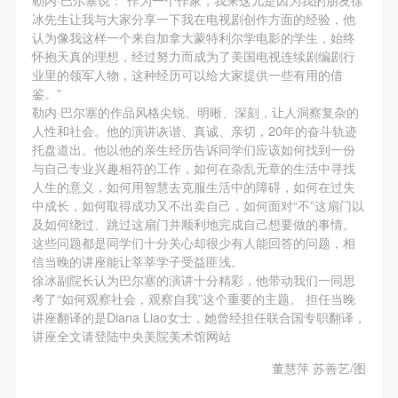
故，活动中任何非事故当事人及美术馆将不承担人身
故，活动中任何非事故当事人及美术馆将不承担人身
故，活动中任何非事故当事人及美术馆将不承担人身
冰先生让我与大家分享一下我在电视剧创作方面的经验，他
事故的任何责任，但有互相援助的义务。参加活动的
事故的任何责任，但有互相援助的义务。参加活动的
事故的任何责任，但有互相援助的义务。参加活动的
可使用雅昌艺术网会员账户登录
认为像我这样一个来自加拿大蒙特利尔学电影的学生，始终
成员应当积极主动的组织实施救援工作，但对事故本
成员应当积极主动的组织实施救援工作，但对事故本
成员应当积极主动的组织实施救援工作，但对事故本
怀抱天真的理想，经过努力而成为了美国电视连续剧编剧行
业里的领军人物，这种经历可以给大家提供一些有用的借
身不承担任何法律责任和经济责任。参加本次活动者
身不承担任何法律责任和经济责任。参加本次活动者
身不承担任何法律责任和经济责任。参加本次活动者
鉴。”
的人身安全不负有民事及相关连带责任。
的人身安全不负有民事及相关连带责任。
的人身安全不负有民事及相关连带责任。
勒内·巴尔塞的作品风格尖锐、明晰、深刻，让人洞察复杂的
第五条
第五条
第五条
人性和社会。他的演讲诙谐、真诚、亲切，20年的奋斗轨迹
托盘道出。他以他的亲生经历告诉同学们应该如何找到一份
参加活动者在此次活动期间应主动遵守美术馆活动秩
参加活动者在此次活动期间应主动遵守美术馆活动秩
参加活动者在此次活动期间应主动遵守美术馆活动秩
与自己专业兴趣相符的工作，如何在杂乱无章的生活中寻找
序、维护美术馆场地及展示、展览、馆藏艺术作品及
序、维护美术馆场地及展示、展览、馆藏艺术作品及
序、维护美术馆场地及展示、展览、馆藏艺术作品及
人生的意义，如何用智慧去克服生活中的障碍，如何在过失
衍生品的安全。活动中一旦因个人原因造成美术馆场
衍生品的安全。活动中一旦因个人原因造成美术馆场
衍生品的安全。活动中一旦因个人原因造成美术馆场
中成长，如何取得成功又不出卖自己，如何面对“不”这扇门以
及如何绕过、跳过这扇门并顺利地完成自己想要做的事情。
地、空间、艺术品、衍生品等受到不同程度的损失、
地、空间、艺术品、衍生品等受到不同程度的损失、
地、空间、艺术品、衍生品等受到不同程度的损失、
这些问题都是同学们十分关心却很少有人能回答的问题，相
破坏。活动中任何非事故当事人及美术馆将不承担相
破坏。活动中任何非事故当事人及美术馆将不承担相
破坏。活动中任何非事故当事人及美术馆将不承担相
信当晚的讲座能让莘莘学子受益匪浅。
应的责任与损失，应由参与活动者根据相应的法律条
应的责任与损失，应由参与活动者根据相应的法律条
应的责任与损失，应由参与活动者根据相应的法律条
徐冰副院长认为巴尔塞的演讲十分精彩，他带动我们一同思
考了“如何观察社会，观察自我”这个重要的主题。 担任当晚
文、组织规定进行协商和赔偿。并追究相应的法律责
文、组织规定进行协商和赔偿。并追究相应的法律责
文、组织规定进行协商和赔偿。并追究相应的法律责
讲座翻译的是Diana Liao女士，她曾经担任联合国专职翻译，
任和经济责任。
任和经济责任。
任和经济责任。
讲座全文请登陆中央美院美术馆网站
第六条
第六条
第六条
董慧萍 苏善艺/图
参与活动者在参与活动时应当在美术馆工作人员及活
参与活动者在参与活动时应当在美术馆工作人员及活
参与活动者在参与活动时应当在美术馆工作人员及活