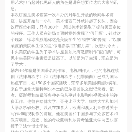
第一条
第一条
第一条
用艺术担当起时代见证人的角色是讲座想要传达给大家的讯
息。
本次活动公平公正、自愿参加与退出、风险与责任自
本次活动公平公正、自愿参加与退出、风险与责任自
本次活动公平公正、自愿参加与退出、风险与责任自
本次讲座是美术馆第一次举办的对学生开放的晚间学术讲
负的原则。但活动有风险，参加者应有必要的风险意
负的原则。但活动有风险，参加者应有必要的风险意
负的原则。但活动有风险，参加者应有必要的风险意
座，讲座开始前一小时，美术馆西门外就排起了长队，因会
识。
识。
识。
议厅座位有限，只有380个，所以美术馆采取了提前领票定位
的程序。工作人员在进场查票时意外发现了“假门票”，针对这
第二条
第二条
第二条
个现象，徐冰幽默地称这是美院学生的“特技”和“传统”，“以前
参加本次活动者必须遵守中华人民共和国的相关法
参加本次活动者必须遵守中华人民共和国的相关法
参加本次活动者必须遵守中华人民共和国的相关法
顽皮的美院学生做的是”假电影票“或”假月票“，没想到今天，
律、法规，必须遵循道德和社会公德规范，并应该具
律、法规，必须遵循道德和社会公德规范，并应该具
律、法规，必须遵循道德和社会公德规范，并应该具
中央美院的学生为了学术讲座竟如此有激情制作”假门票“，可
见中央美院学生素质是提高了。以前是为了生活，现在是为
快捷登录
帐号密码登录
备以人为本、团结友爱、互相帮助和助人为乐的良好
备以人为本、团结友爱、互相帮助和助人为乐的良好
备以人为本、团结友爱、互相帮助和助人为乐的良好
了学术”。
品质。
品质。
品质。
勒内·巴尔塞是美国著名剧作家、电视制作人，他的电视连续
第三条
第三条
第三条
剧《法律与秩序》和《法律与秩序：犯罪倾向》已成为国际
发送验证码
热点节目，在150多个国家播映，荣幸多项美国和国际奖项。
参加本次活动人员应该是成年人（具有完全民事行为
参加本次活动人员应该是成年人（具有完全民事行为
参加本次活动人员应该是成年人（具有完全民事行为
手机号码
来自于加拿大蒙特利尔本土的巴尔塞曾以文献记录者、记
手机号码将作为您的登录账号
能力的人，18周岁以上）未成年人必须在成年人的陪
能力的人，18周岁以上）未成年人必须在成年人的陪
能力的人，18周岁以上）未成年人必须在成年人的陪
者、摄影师和编辑等多种身份从事过电影和电视领域中的许
同下参观。
同下参观。
同下参观。
多工作。他曾在哈佛大学、哥伦比亚大学、纽约大学和加州
大学洛杉矶分校、以及在加拿大，欧洲和澳大利亚作过关于
第四条
第四条
第四条
写作和电视制作的讲座。他在美国和中国参与了众多艺术和
验证码
参加活动者在此次活动期间的人身安全责任自负。鼓
参加活动者在此次活动期间的人身安全责任自负。鼓
参加活动者在此次活动期间的人身安全责任自负。鼓
教育项目。最近，他的母校蒙特利尔肯考迪亚大学向巴尔塞
励参加者自行购买人身安全保险。活动中一旦出现事
励参加者自行购买人身安全保险。活动中一旦出现事
励参加者自行购买人身安全保险。活动中一旦出现事
授予了法学博士学位。
登录
勒内·巴尔塞说：“作为一个作家，我来这儿是因为我的朋友徐