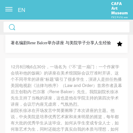
EN
中央美术学院美术馆出版授权协议书
中央美术学院美术馆出版授权协议书
中央美术学院美术馆出版授权协议书
本人完全同意《中央美术学院美术馆》（以下简
本人完全同意《中央美术学院美术馆》（以下简
本人完全同意《中央美术学院美术馆》（以下简
称“CAFAM”），愿意将本人参与中央美术学院美术馆
称“CAFAM”），愿意将本人参与中央美术学院美术馆
称“CAFAM”），愿意将本人参与中央美术学院美术馆
著名编剧Rene Balcer举办讲座 与美院学子分享人生经验
公共教育部组织的公益性活动（包括美术馆会员活
公共教育部组织的公益性活动（包括美术馆会员活
公共教育部组织的公益性活动（包括美术馆会员活
动）的涉及本人的图像、照片、文字、著作、活动成
动）的涉及本人的图像、照片、文字、著作、活动成
动）的涉及本人的图像、照片、文字、著作、活动成
12月8日晚6点30分，一场名为《“不”是一扇门：一个作家学
果（如参与工作坊创作的作品）提交中央美术学院用
果（如参与工作坊创作的作品）提交中央美术学院用
果（如参与工作坊创作的作品）提交中央美术学院用
会填补他的饭碗》的讲座在美术馆国际会议厅准时开讲。这
作发表、出版。中央美术学院可以以电子、网络及其
作发表、出版。中央美术学院可以以电子、网络及其
作发表、出版。中央美术学院可以以电子、网络及其
个不同寻常的讲座“标题”吸引了很多学生，演讲人是担任热播
它数字媒体形式公开出版，并同意编入《中国知识资
它数字媒体形式公开出版，并同意编入《中国知识资
它数字媒体形式公开出版，并同意编入《中国知识资
美国电视剧《法律与秩序》（Law and Order）首席作者及幕
后主创勒内·巴尔塞（Rene Balcer）先生。我院副院长徐冰
源总库》《中央美术学院资料库》《中央美术学院美
源总库》《中央美术学院资料库》《中央美术学院美
源总库》《中央美术学院资料库》《中央美术学院美
先生主持了当晚的讲座，这也是他在学院主持的第四次学术
术馆资料库》等相关资料、文献、档案机构和平台，
术馆资料库》等相关资料、文献、档案机构和平台，
术馆资料库》等相关资料、文献、档案机构和平台，
讲座，会议厅内座无虚席，气氛热烈。
在中央美术学院中使用和在互联网上传播，同意按相
在中央美术学院中使用和在互联网上传播，同意按相
在中央美术学院中使用和在互联网上传播，同意按相
副院长徐冰在开场发言中简要阐释了本次讲座的主题。他
说，中央美院是培养优秀艺术家和未来明星的摇篮，每年都
关“章程”规定享受相关权益。
关“章程”规定享受相关权益。
关“章程”规定享受相关权益。
有大批的优秀学生从这毕业。如何从学生变成专业人士，如
中央美术学院美术馆活动安全免责协议书
中央美术学院美术馆活动安全免责协议书
中央美术学院美术馆活动安全免责协议书
何靠艺术为生，同时还能忠于真实自我的本质与理想，如何