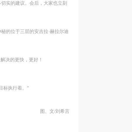
多切实的建议。会后，大家也立刻
人
人
人
秘的位于三层的安吉拉·赫拉尔迪
活
活
活
作
作
作
网
网
网
央
央
央
题解决的更快，更好！
案
案
案
”规
”规
”规
目标执行着。”
图、文/刘希言
风
风
风