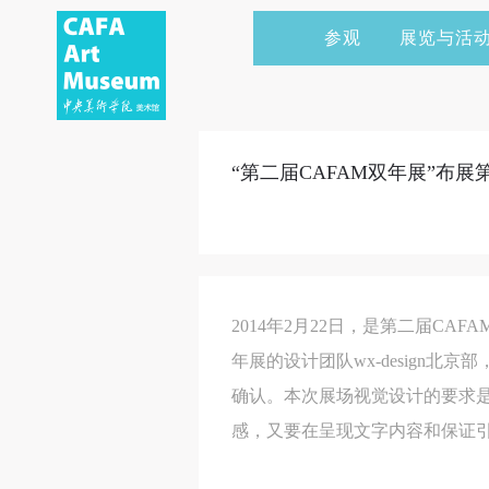
参观
展览与活
当前展览
艺术家&典藏
CAFAM 讲座
会员
展览预告
学术研究
CAFAM 课程
企业赞助
“第二届CAFAM双年展”布
展览回顾
艺术出版
CAFAM 体验
捐赠
数字美术馆
志愿者
资讯
合作伙伴
2014年2月22日，是第二届C
举办活动
年展的设计团队wx-design
确认。本次展场视觉设计的要求
感，又要在呈现文字内容和保证